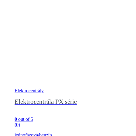
Elektrocentrály
Elektrocentrála PX série
0
out of 5
(0)
jednofázová/benzín