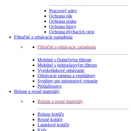
Pracovný odev
Ochrana rúk
Ochrana zraku
Ochrana hlavy
Ochrana dýchacích ciest
Filtračné a odsávacie zariadenia
Filtračné a odsávacie zariadenia
Mobilné s čistiteľným filtrom
Mobilné s jednorázovým filtrom
Vysokotlakové odsávanie
Odsávacie ramena a ventilátory
Systémy pre priestorové vetranie
Príslušenstvo
Brúsne a rezné materiály
Brúsne a rezné materiály
Brúsne kotúče
Rezné kotúče
Lamelové kotúče
Kefy