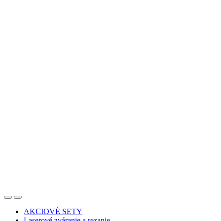
AKCIOVÉ SETY
Laserové zváranie a rezanie