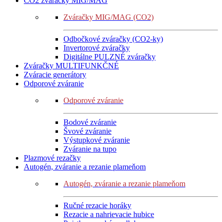
CO2 zváračky MIG/MAG
Zváračky MIG/MAG (CO2)
Odbočkové zváračky (CO2-ky)
Invertorové zváračky
Digitálne PULZNÉ zváračky
Zváračky MULTIFUNKČNÉ
Zváracie generátory
Odporové zváranie
Odporové zváranie
Bodové zváranie
Švové zváranie
Výstupkové zváranie
Zváranie na tupo
Plazmové rezačky
Autogén, zváranie a rezanie plameňom
Autogén, zváranie a rezanie plameňom
Ručné rezacie horáky
Rezacie a nahrievacie hubice