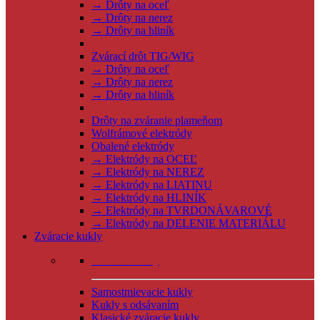
→ Drôty na oceľ
→ Drôty na nerez
→ Drôty na hliník
Zvárací drôt TIG/WIG
→ Drôty na oceľ
→ Drôty na nerez
→ Drôty na hliník
Drôty na zváranie plameňom
Wolfrámové elektródy
Obalené elektródy
→ Elektródy na OCEĽ
→ Elektródy na NEREZ
→ Elektródy na LIATINU
→ Elektródy na HLINÍK
→ Elektródy na TVRDONÁVAROVÉ
→ Elektródy na DELENIE MATERIÁLU
Zváracie kukly
Zváracie kukly
Samostmievacie kukly
Kukly s odsávaním
Klasické zváracie kukly