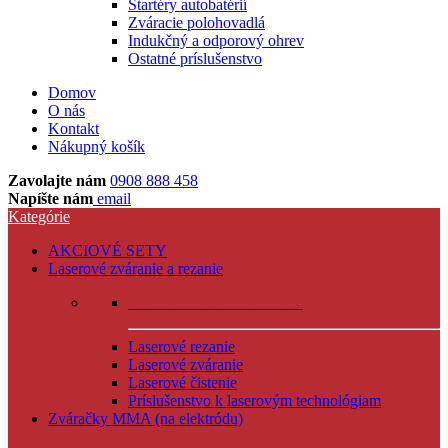
Štartéry autobatérií
Zváracie polohovadlá
Indukčný a odporový ohrev
Ostatné príslušenstvo
Domov
O nás
Kontakt
Nákupný košík
Zavolajte nám
0908 888 458
Napíšte nám
email
Kategórie
AKCIOVÉ SETY
Laserové zváranie a rezanie
Laserové zváranie a rezanie
Laserové rezanie
Laserové zváranie
Laserové čistenie
Príslušenstvo k laserovým technológiam
Zváračky MMA (na elektródu)