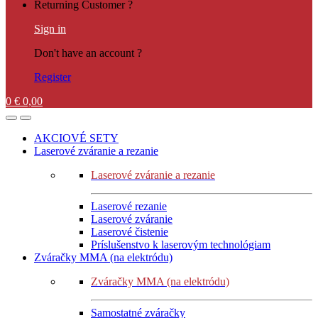
Returning Customer ?
Sign in
Don't have an account ?
Register
0
€
0,00
AKCIOVÉ SETY
Laserové zváranie a rezanie
Laserové zváranie a rezanie
Laserové rezanie
Laserové zváranie
Laserové čistenie
Príslušenstvo k laserovým technológiam
Zváračky MMA (na elektródu)
Zváračky MMA (na elektródu)
Samostatné zváračky