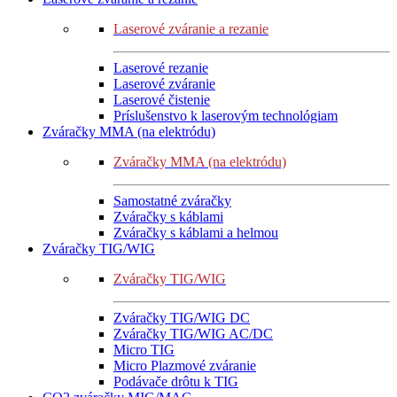
Laserové zváranie a rezanie
Laserové rezanie
Laserové zváranie
Laserové čistenie
Príslušenstvo k laserovým technológiam
Zváračky MMA (na elektródu)
Zváračky MMA (na elektródu)
Samostatné zváračky
Zváračky s káblami
Zváračky s káblami a helmou
Zváračky TIG/WIG
Zváračky TIG/WIG
Zváračky TIG/WIG DC
Zváračky TIG/WIG AC/DC
Micro TIG
Micro Plazmové zváranie
Podávače drôtu k TIG