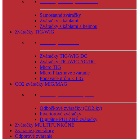
Zváračky MMA (na elektródu)
Samostatné zváračky
Zváračky s káblami
Zváračky s káblami a helmou
Zváračky TIG/WIG
Zváračky TIG/WIG
Zváračky TIG/WIG DC
Zváračky TIG/WIG AC/DC
Micro TIG
Micro Plazmové zváranie
Podávače drôtu k TIG
CO2 zváračky MIG/MAG
Zváračky MIG/MAG (CO2)
Odbočkové zváračky (CO2-ky)
Invertorové zváračky
Digitálne PULZNÉ zváračky
Zváračky MULTIFUNKČNÉ
Zváracie generátory
Odporové zváranie