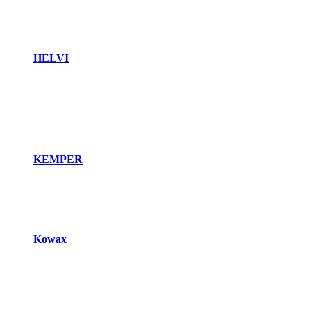
HELVI
KEMPER
Kowax