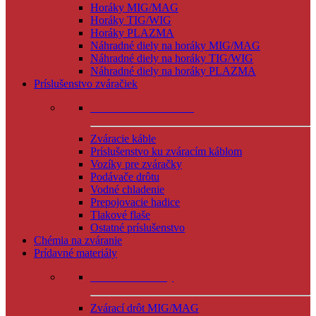
Horáky MIG/MAG
Horáky TIG/WIG
Horáky PLAZMA
Náhradné diely na horáky MIG/MAG
Náhradné diely na horáky TIG/WIG
Náhradné diely na horáky PLAZMA
Príslušenstvo zváračiek
Príslušenstvo zváračiek
Zváracie káble
Príslušenstvo ku zváracím káblom
Vozíky pre zváračky
Podávače drôtu
Vodné chladenie
Prepojovacie hadice
Tlakové flaše
Ostatné príslušenstvo
Chémia na zváranie
Prídavné materiály
Prídavné materiály
Zvárací drôt MIG/MAG