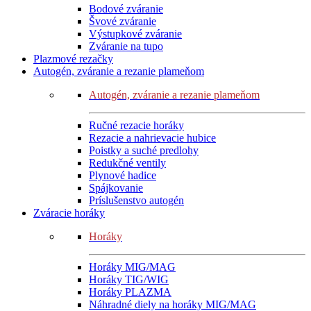
Bodové zváranie
Švové zváranie
Výstupkové zváranie
Zváranie na tupo
Plazmové rezačky
Autogén, zváranie a rezanie plameňom
Autogén, zváranie a rezanie plameňom
Ručné rezacie horáky
Rezacie a nahrievacie hubice
Poistky a suché predlohy
Redukčné ventily
Plynové hadice
Spájkovanie
Príslušenstvo autogén
Zváracie horáky
Horáky
Horáky MIG/MAG
Horáky TIG/WIG
Horáky PLAZMA
Náhradné diely na horáky MIG/MAG