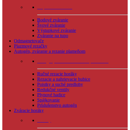
Odporové zváranie
Bodové zváranie
Švové zváranie
Výstupkové zváranie
Zváranie na tupo
Odmagnetovače
Plazmové rezačky
Autogén, zváranie a rezanie plameňom
Autogén, zváranie a rezanie plameňom
Ručné rezacie horáky
Rezacie a nahrievacie hubice
Poistky a suché predlohy
Redukčné ventily
Plynové hadice
Spájkovanie
Príslušenstvo autogén
Zváracie horáky
Horáky