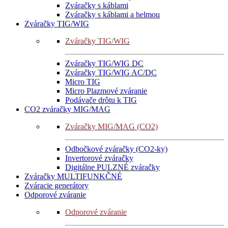
Zváračky s káblami
Zváračky s káblami a helmou
Zváračky TIG/WIG
Zváračky TIG/WIG
Zváračky TIG/WIG DC
Zváračky TIG/WIG AC/DC
Micro TIG
Micro Plazmové zváranie
Podávače drôtu k TIG
CO2 zváračky MIG/MAG
Zváračky MIG/MAG (CO2)
Odbočkové zváračky (CO2-ky)
Invertorové zváračky
Digitálne PULZNÉ zváračky
Zváračky MULTIFUNKČNÉ
Zváracie generátory
Odporové zváranie
Odporové zváranie