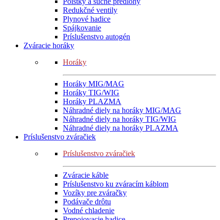
Poistky a suché predlohy
Redukčné ventily
Plynové hadice
Spájkovanie
Príslušenstvo autogén
Zváracie horáky
Horáky
Horáky MIG/MAG
Horáky TIG/WIG
Horáky PLAZMA
Náhradné diely na horáky MIG/MAG
Náhradné diely na horáky TIG/WIG
Náhradné diely na horáky PLAZMA
Príslušenstvo zváračiek
Príslušenstvo zváračiek
Zváracie káble
Príslušenstvo ku zváracím káblom
Vozíky pre zváračky
Podávače drôtu
Vodné chladenie
Prepojovacie hadice