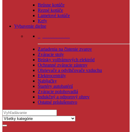
Brúsne kotúče
Rezné kotúče
Lamelové kotúče
Kefy
Vybavenie dielne
Vybavenie dielne
Zariadenia na čistenie zvarov
Zváracie stoly
Brúsky volfrámových elektród
Ochranné zváracie zásteny
Ohrievače a odvlhčovače vzduchu
Elektrocentrály
Nabíjačky
Štartéry autobatérií
Zváracie polohovadlá
Indukčný a odporový ohrev
Ostatné príslušenstvo
Search
for: