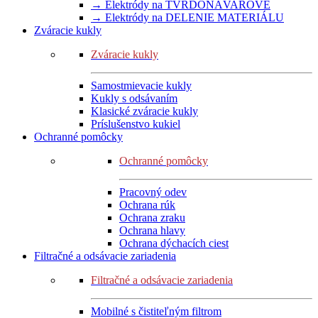
→ Elektródy na TVRDONÁVAROVÉ
→ Elektródy na DELENIE MATERIÁLU
Zváracie kukly
Zváracie kukly
Samostmievacie kukly
Kukly s odsávaním
Klasické zváracie kukly
Príslušenstvo kukiel
Ochranné pomôcky
Ochranné pomôcky
Pracovný odev
Ochrana rúk
Ochrana zraku
Ochrana hlavy
Ochrana dýchacích ciest
Filtračné a odsávacie zariadenia
Filtračné a odsávacie zariadenia
Mobilné s čistiteľným filtrom