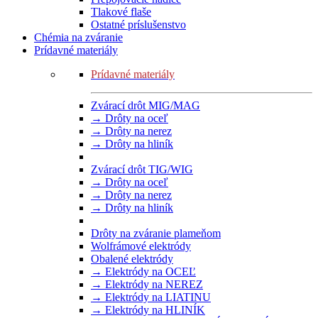
Tlakové flaše
Ostatné príslušenstvo
Chémia na zváranie
Prídavné materiály
Prídavné materiály
Zvárací drôt MIG/MAG
→ Drôty na oceľ
→ Drôty na nerez
→ Drôty na hliník
Zvárací drôt TIG/WIG
→ Drôty na oceľ
→ Drôty na nerez
→ Drôty na hliník
Drôty na zváranie plameňom
Wolfrámové elektródy
Obalené elektródy
→ Elektródy na OCEĽ
→ Elektródy na NEREZ
→ Elektródy na LIATINU
→ Elektródy na HLINÍK