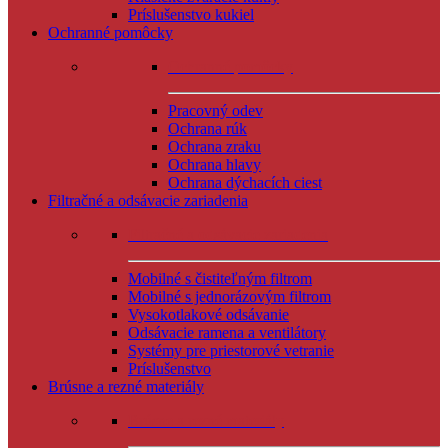
Príslušenstvo kukiel
Ochranné pomôcky
Ochranné pomôcky
Pracovný odev
Ochrana rúk
Ochrana zraku
Ochrana hlavy
Ochrana dýchacích ciest
Filtračné a odsávacie zariadenia
Filtračné a odsávacie zariadenia
Mobilné s čistiteľným filtrom
Mobilné s jednorázovým filtrom
Vysokotlakové odsávanie
Odsávacie ramena a ventilátory
Systémy pre priestorové vetranie
Príslušenstvo
Brúsne a rezné materiály
Brúsne a rezné materiály