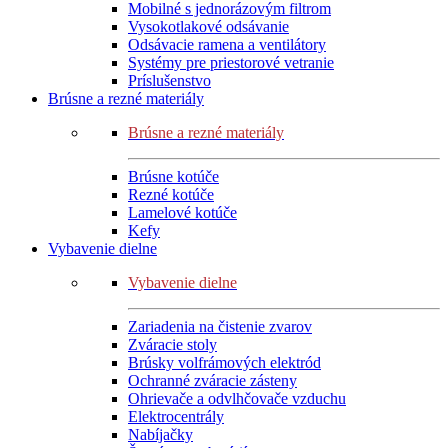
Mobilné s jednorázovým filtrom
Vysokotlakové odsávanie
Odsávacie ramena a ventilátory
Systémy pre priestorové vetranie
Príslušenstvo
Brúsne a rezné materiály
Brúsne a rezné materiály
Brúsne kotúče
Rezné kotúče
Lamelové kotúče
Kefy
Vybavenie dielne
Vybavenie dielne
Zariadenia na čistenie zvarov
Zváracie stoly
Brúsky volfrámových elektród
Ochranné zváracie zásteny
Ohrievače a odvlhčovače vzduchu
Elektrocentrály
Nabíjačky