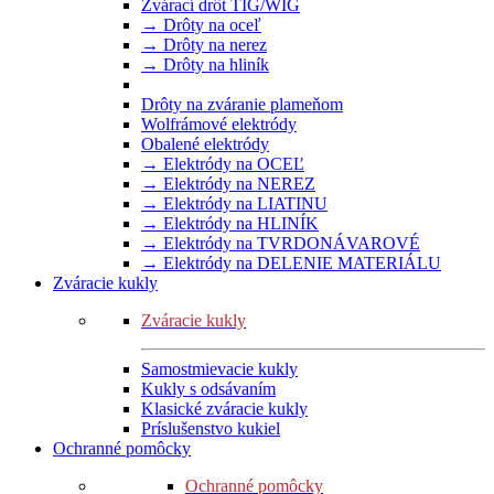
Zvárací drôt TIG/WIG
→ Drôty na oceľ
→ Drôty na nerez
→ Drôty na hliník
Drôty na zváranie plameňom
Wolfrámové elektródy
Obalené elektródy
→ Elektródy na OCEĽ
→ Elektródy na NEREZ
→ Elektródy na LIATINU
→ Elektródy na HLINÍK
→ Elektródy na TVRDONÁVAROVÉ
→ Elektródy na DELENIE MATERIÁLU
Zváracie kukly
Zváracie kukly
Samostmievacie kukly
Kukly s odsávaním
Klasické zváracie kukly
Príslušenstvo kukiel
Ochranné pomôcky
Ochranné pomôcky