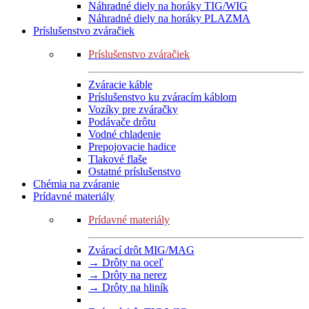
Náhradné diely na horáky TIG/WIG
Náhradné diely na horáky PLAZMA
Príslušenstvo zváračiek
Príslušenstvo zváračiek
Zváracie káble
Príslušenstvo ku zváracím káblom
Vozíky pre zváračky
Podávače drôtu
Vodné chladenie
Prepojovacie hadice
Tlakové flaše
Ostatné príslušenstvo
Chémia na zváranie
Prídavné materiály
Prídavné materiály
Zvárací drôt MIG/MAG
→ Drôty na oceľ
→ Drôty na nerez
→ Drôty na hliník