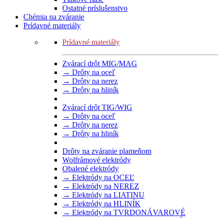
Ostatné príslušenstvo
Chémia na zváranie
Prídavné materiály
Prídavné materiály
Zvárací drôt MIG/MAG
→ Drôty na oceľ
→ Drôty na nerez
→ Drôty na hliník
Zvárací drôt TIG/WIG
→ Drôty na oceľ
→ Drôty na nerez
→ Drôty na hliník
Drôty na zváranie plameňom
Wolfrámové elektródy
Obalené elektródy
→ Elektródy na OCEĽ
→ Elektródy na NEREZ
→ Elektródy na LIATINU
→ Elektródy na HLINÍK
→ Elektródy na TVRDONÁVAROVÉ