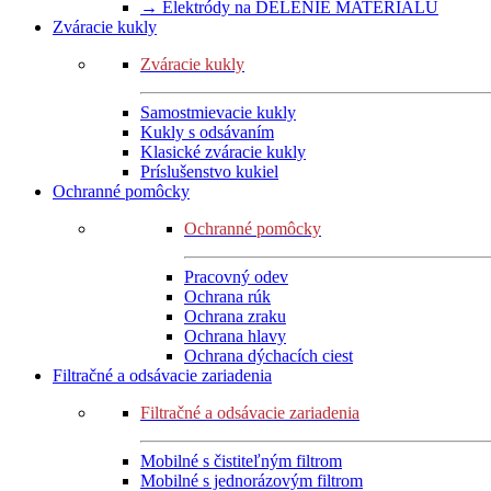
→ Elektródy na DELENIE MATERIÁLU
Zváracie kukly
Zváracie kukly
Samostmievacie kukly
Kukly s odsávaním
Klasické zváracie kukly
Príslušenstvo kukiel
Ochranné pomôcky
Ochranné pomôcky
Pracovný odev
Ochrana rúk
Ochrana zraku
Ochrana hlavy
Ochrana dýchacích ciest
Filtračné a odsávacie zariadenia
Filtračné a odsávacie zariadenia
Mobilné s čistiteľným filtrom
Mobilné s jednorázovým filtrom