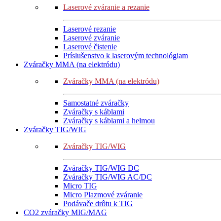
Laserové zváranie a rezanie
Laserové rezanie
Laserové zváranie
Laserové čistenie
Príslušenstvo k laserovým technológiam
Zváračky MMA (na elektródu)
Zváračky MMA (na elektródu)
Samostatné zváračky
Zváračky s káblami
Zváračky s káblami a helmou
Zváračky TIG/WIG
Zváračky TIG/WIG
Zváračky TIG/WIG DC
Zváračky TIG/WIG AC/DC
Micro TIG
Micro Plazmové zváranie
Podávače drôtu k TIG
CO2 zváračky MIG/MAG