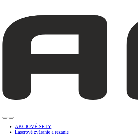
AKCIOVÉ SETY
Laserové zváranie a rezanie