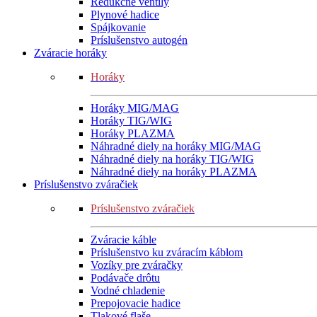
Redukčné ventily
Plynové hadice
Spájkovanie
Príslušenstvo autogén
Zváracie horáky
Horáky
Horáky MIG/MAG
Horáky TIG/WIG
Horáky PLAZMA
Náhradné diely na horáky MIG/MAG
Náhradné diely na horáky TIG/WIG
Náhradné diely na horáky PLAZMA
Príslušenstvo zváračiek
Príslušenstvo zváračiek
Zváracie káble
Príslušenstvo ku zváracím káblom
Vozíky pre zváračky
Podávače drôtu
Vodné chladenie
Prepojovacie hadice
Tlakové flaše