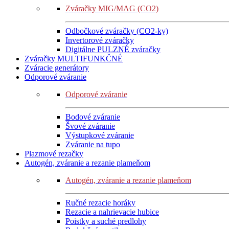
Zváračky MIG/MAG (CO2)
Odbočkové zváračky (CO2-ky)
Invertorové zváračky
Digitálne PULZNÉ zváračky
Zváračky MULTIFUNKČNÉ
Zváracie generátory
Odporové zváranie
Odporové zváranie
Bodové zváranie
Švové zváranie
Výstupkové zváranie
Zváranie na tupo
Plazmové rezačky
Autogén, zváranie a rezanie plameňom
Autogén, zváranie a rezanie plameňom
Ručné rezacie horáky
Rezacie a nahrievacie hubice
Poistky a suché predlohy