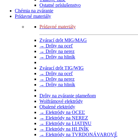
Ostatné príslušenstvo
Chémia na zváranie
Prídavné materiály
Prídavné materiály
Zvárací drôt MIG/MAG
→ Drôty na oceľ
→ Drôty na nerez
→ Drôty na hliník
Zvárací drôt TIG/WIG
→ Drôty na oceľ
→ Drôty na nerez
→ Drôty na hliník
Drôty na zváranie plameňom
Wolfrámové elektródy
Obalené elektródy
→ Elektródy na OCEĽ
→ Elektródy na NEREZ
→ Elektródy na LIATINU
→ Elektródy na HLINÍK
→ Elektródy na TVRDONÁVAROVÉ