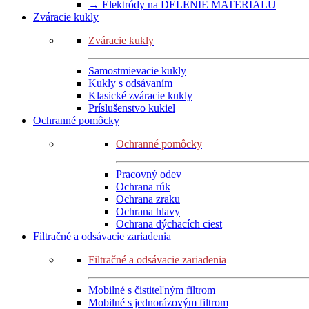
→ Elektródy na DELENIE MATERIÁLU
Zváracie kukly
Zváracie kukly
Samostmievacie kukly
Kukly s odsávaním
Klasické zváracie kukly
Príslušenstvo kukiel
Ochranné pomôcky
Ochranné pomôcky
Pracovný odev
Ochrana rúk
Ochrana zraku
Ochrana hlavy
Ochrana dýchacích ciest
Filtračné a odsávacie zariadenia
Filtračné a odsávacie zariadenia
Mobilné s čistiteľným filtrom
Mobilné s jednorázovým filtrom