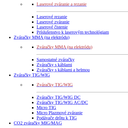
Laserové zváranie a rezanie
Laserové rezanie
Laserové zváranie
Laserové čistenie
Príslušenstvo k laserovým technológiam
Zváračky MMA (na elektródu)
Zváračky MMA (na elektródu)
Samostatné zváračky
Zváračky s káblami
Zváračky s káblami a helmou
Zváračky TIG/WIG
Zváračky TIG/WIG
Zváračky TIG/WIG DC
Zváračky TIG/WIG AC/DC
Micro TIG
Micro Plazmové zváranie
Podávače drôtu k TIG
CO2 zváračky MIG/MAG