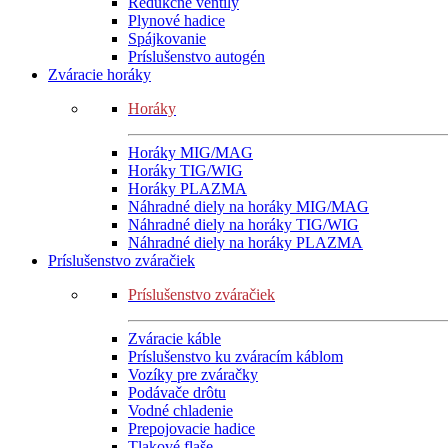
Redukčné ventily
Plynové hadice
Spájkovanie
Príslušenstvo autogén
Zváracie horáky
Horáky
Horáky MIG/MAG
Horáky TIG/WIG
Horáky PLAZMA
Náhradné diely na horáky MIG/MAG
Náhradné diely na horáky TIG/WIG
Náhradné diely na horáky PLAZMA
Príslušenstvo zváračiek
Príslušenstvo zváračiek
Zváracie káble
Príslušenstvo ku zváracím káblom
Vozíky pre zváračky
Podávače drôtu
Vodné chladenie
Prepojovacie hadice
Tlakové flaše