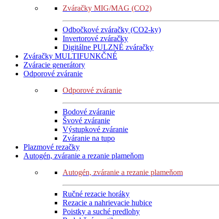
Zváračky MIG/MAG (CO2)
Odbočkové zváračky (CO2-ky)
Invertorové zváračky
Digitálne PULZNÉ zváračky
Zváračky MULTIFUNKČNÉ
Zváracie generátory
Odporové zváranie
Odporové zváranie
Bodové zváranie
Švové zváranie
Výstupkové zváranie
Zváranie na tupo
Plazmové rezačky
Autogén, zváranie a rezanie plameňom
Autogén, zváranie a rezanie plameňom
Ručné rezacie horáky
Rezacie a nahrievacie hubice
Poistky a suché predlohy