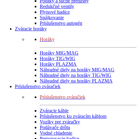
Poistky a suché predlohy
Redukčné ventily
Plynové hadice
Spájkovanie
Príslušenstvo autogén
Zváracie horáky
Horáky
Horáky MIG/MAG
Horáky TIG/WIG
Horáky PLAZMA
Náhradné diely na horáky MIG/MAG
Náhradné diely na horáky TIG/WIG
Náhradné diely na horáky PLAZMA
Príslušenstvo zváračiek
Príslušenstvo zváračiek
Zváracie káble
Príslušenstvo ku zváracím káblom
Vozíky pre zváračky
Podávače drôtu
Vodné chladenie
Prepojovacie hadice