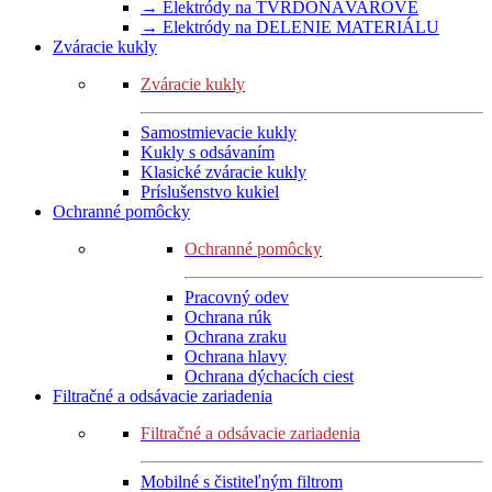
→ Elektródy na TVRDONÁVAROVÉ
→ Elektródy na DELENIE MATERIÁLU
Zváracie kukly
Zváracie kukly
Samostmievacie kukly
Kukly s odsávaním
Klasické zváracie kukly
Príslušenstvo kukiel
Ochranné pomôcky
Ochranné pomôcky
Pracovný odev
Ochrana rúk
Ochrana zraku
Ochrana hlavy
Ochrana dýchacích ciest
Filtračné a odsávacie zariadenia
Filtračné a odsávacie zariadenia
Mobilné s čistiteľným filtrom