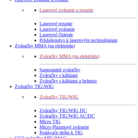
Laserové zváranie a rezanie
Laserové rezanie
Laserové zváranie
Laserové čistenie
Príslušenstvo k laserovým technológiam
Zváračky MMA (na elektródu)
Zváračky MMA (na elektródu)
Samostatné zváračky
Zváračky s káblami
Zváračky s káblami a helmou
Zváračky TIG/WIG
Zváračky TIG/WIG
Zváračky TIG/WIG DC
Zváračky TIG/WIG AC/DC
Micro TIG
Micro Plazmové zváranie
Podávače drôtu k TIG