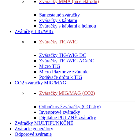
Zváračky MMA (na elektródu)
Samostatné zváračky
Zváračky s káblami
Zváračky s káblami a helmou
Zváračky TIG/WIG
Zváračky TIG/WIG
Zváračky TIG/WIG DC
Zváračky TIG/WIG AC/DC
Micro TIG
Micro Plazmové zváranie
Podávače drôtu k TIG
CO2 zváračky MIG/MAG
Zváračky MIG/MAG (CO2)
Odbočkové zváračky (CO2-ky)
Invertorové zváračky
Digitálne PULZNÉ zváračky
Zváračky MULTIFUNKČNÉ
Zváracie generátory
Odporové zváranie