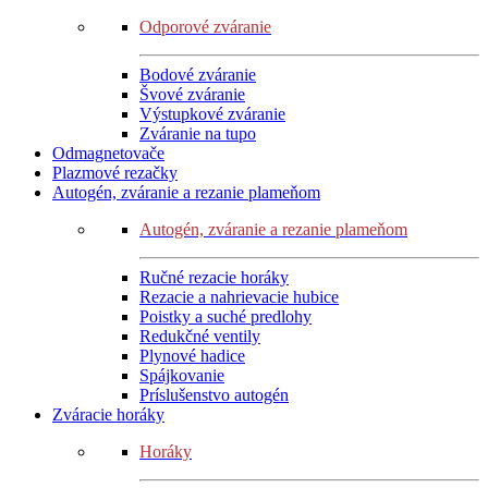
Odporové zváranie
Bodové zváranie
Švové zváranie
Výstupkové zváranie
Zváranie na tupo
Odmagnetovače
Plazmové rezačky
Autogén, zváranie a rezanie plameňom
Autogén, zváranie a rezanie plameňom
Ručné rezacie horáky
Rezacie a nahrievacie hubice
Poistky a suché predlohy
Redukčné ventily
Plynové hadice
Spájkovanie
Príslušenstvo autogén
Zváracie horáky
Horáky