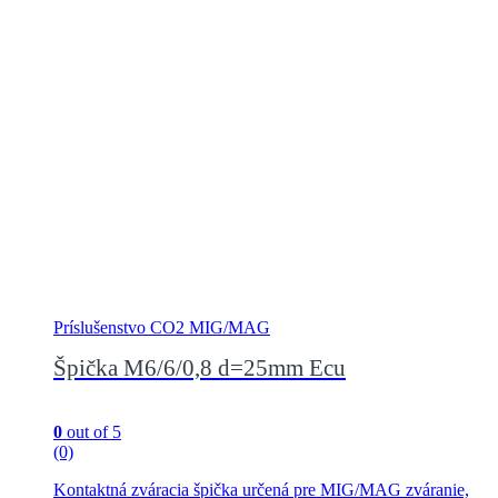
Príslušenstvo CO2 MIG/MAG
Špička M6/6/0,8 d=25mm Ecu
0
out of 5
(0)
Kontaktná zváracia špička určená pre MIG/MAG zváranie,