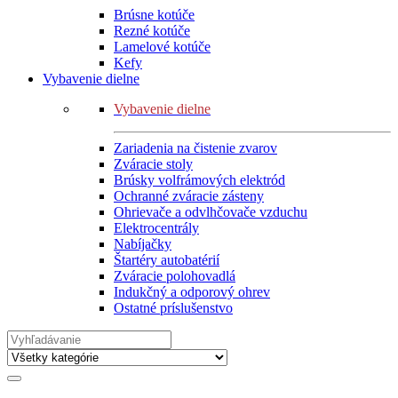
Brúsne kotúče
Rezné kotúče
Lamelové kotúče
Kefy
Vybavenie dielne
Vybavenie dielne
Zariadenia na čistenie zvarov
Zváracie stoly
Brúsky volfrámových elektród
Ochranné zváracie zásteny
Ohrievače a odvlhčovače vzduchu
Elektrocentrály
Nabíjačky
Štartéry autobatérií
Zváracie polohovadlá
Indukčný a odporový ohrev
Ostatné príslušenstvo
Search
for: