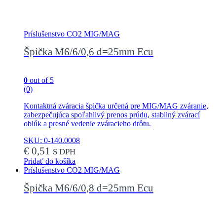
Príslušenstvo CO2 MIG/MAG
Špička M6/6/0,6 d=25mm Ecu
0
out of 5
(0)
Kontaktná zváracia špička určená pre MIG/MAG zváranie,
zabezpečujúca spoľahlivý prenos prúdu, stabilný zvárací
oblúk a presné vedenie zváracieho drôtu.
SKU: 0-140.0008
€
0,51
S DPH
Pridať do košíka
Príslušenstvo CO2 MIG/MAG
Špička M6/6/0,8 d=25mm Ecu