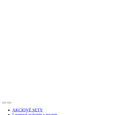
AKCIOVÉ SETY
Laserové zváranie a rezanie