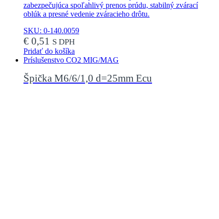
zabezpečujúca spoľahlivý prenos prúdu, stabilný zvárací
oblúk a presné vedenie zváracieho drôtu.
SKU: 0-140.0059
€
0,51
S DPH
Pridať do košíka
Príslušenstvo CO2 MIG/MAG
Špička M6/6/1,0 d=25mm Ecu