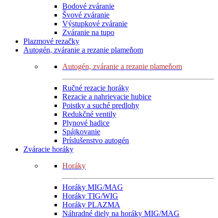
Bodové zváranie
Švové zváranie
Výstupkové zváranie
Zváranie na tupo
Plazmové rezačky
Autogén, zváranie a rezanie plameňom
Autogén, zváranie a rezanie plameňom
Ručné rezacie horáky
Rezacie a nahrievacie hubice
Poistky a suché predlohy
Redukčné ventily
Plynové hadice
Spájkovanie
Príslušenstvo autogén
Zváracie horáky
Horáky
Horáky MIG/MAG
Horáky TIG/WIG
Horáky PLAZMA
Náhradné diely na horáky MIG/MAG