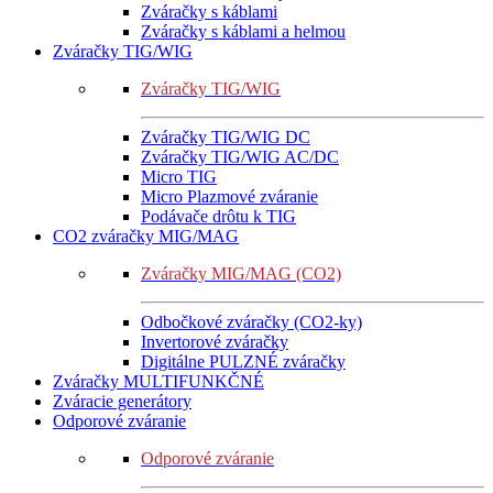
Zváračky s káblami
Zváračky s káblami a helmou
Zváračky TIG/WIG
Zváračky TIG/WIG
Zváračky TIG/WIG DC
Zváračky TIG/WIG AC/DC
Micro TIG
Micro Plazmové zváranie
Podávače drôtu k TIG
CO2 zváračky MIG/MAG
Zváračky MIG/MAG (CO2)
Odbočkové zváračky (CO2-ky)
Invertorové zváračky
Digitálne PULZNÉ zváračky
Zváračky MULTIFUNKČNÉ
Zváracie generátory
Odporové zváranie
Odporové zváranie