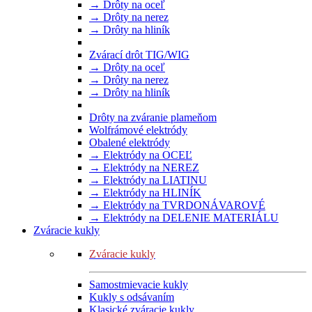
→ Drôty na oceľ
→ Drôty na nerez
→ Drôty na hliník
Zvárací drôt TIG/WIG
→ Drôty na oceľ
→ Drôty na nerez
→ Drôty na hliník
Drôty na zváranie plameňom
Wolfrámové elektródy
Obalené elektródy
→ Elektródy na OCEĽ
→ Elektródy na NEREZ
→ Elektródy na LIATINU
→ Elektródy na HLINÍK
→ Elektródy na TVRDONÁVAROVÉ
→ Elektródy na DELENIE MATERIÁLU
Zváracie kukly
Zváracie kukly
Samostmievacie kukly
Kukly s odsávaním
Klasické zváracie kukly