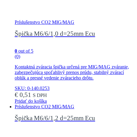
Príslušenstvo CO2 MIG/MAG
Špička M6/6/1,0 d=25mm Ecu
0
out of 5
(0)
Kontaktná zváracia špička určená pre MIG/MAG zváranie,
zabezpečujúca spoľahlivý prenos prúdu, stabilný zvárací
oblúk a presné vedenie zváracieho drôtu.
SKU: 0-140.0253
€
0,51
S DPH
Pridať do košíka
Príslušenstvo CO2 MIG/MAG
Špička M6/6/1,2 d=25mm Ecu