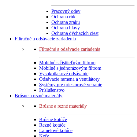
Pracovný odev
Ochrana rúk
Ochrana zraku
Ochrana hlavy
Ochrana dýchacích ciest
Filtračné a odsávacie zariadenia
Filtračné a odsávacie zariadenia
Mobilné s čistiteľným filtrom
Mobilné s jednorázovým filtrom
Vysokotlakové odsávanie
Odsávacie ramena a ventilátory
Systémy pre priestorové vetranie
Príslušenstvo
Brúsne a rezné materiály
Brúsne a rezné materiály
Brúsne kotúče
Rezné kotúče
Lamelové kotúče
Kefy