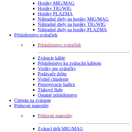
Horáky MIG/MAG
Horáky TIG/WIG
Horáky PLAZMA
Náhradné diely na horáky MIG/MAG
Náhradné diely na horáky TIG/WIG
Náhradné diely na horáky PLAZMA
Príslušenstvo zváračiek
Príslušenstvo zváračiek
Zváracie káble
Príslušenstvo ku zváracím káblom
Vozíky pre zváračky
Podávače drôtu
Vodné chladenie
Prepojovacie hadice
Tlakové flaše
Ostatné príslušenstvo
Chémia na zváranie
Prídavné materiály
Prídavné materiály
Zvárací drôt MIG/MAG