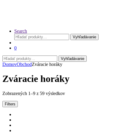
Search
Hľadať:
Vyhľadávanie
0
Hľadať:
Vyhľadávanie
Domov
Obchod
Zváracie horáky
Zváracie horáky
Zoradené
Zobrazených 1–9 z 59 výsledkov
podľa
ceny:
Filters
od
najnižšej
po
najvyššiu