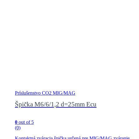
Príslušenstvo CO2 MIG/MAG
Špička M6/6/1,2 d=25mm Ecu
0
out of 5
(0)
Kontaktná zváracia špička určená pre MIG/MAG zváranie,