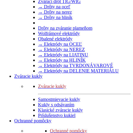
Zvárací drôt TIG/WIG
→ Drôty na oceľ
→ Drôty na nerez
→ Drôty na hliník
Drôty na zváranie plameňom
Wolfrámové elektródy
Obalené elektródy
→ Elektródy na OCEĽ
→ Elektródy na NEREZ
→ Elektródy na LIATINU
→ Elektródy na HLINÍK
→ Elektródy na TVRDONÁVAROVÉ
→ Elektródy na DELENIE MATERIÁLU
Zváracie kukly
Zváracie kukly
Samostmievacie kukly
Kukly s odsávaním
Klasické zváracie kukly
Príslušenstvo kukiel
Ochranné pomôcky
Ochranné pomôcky