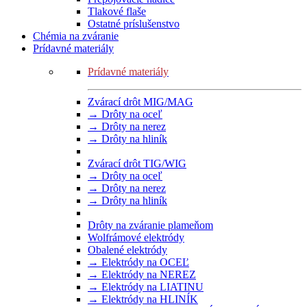
Tlakové flaše
Ostatné príslušenstvo
Chémia na zváranie
Prídavné materiály
Prídavné materiály
Zvárací drôt MIG/MAG
→ Drôty na oceľ
→ Drôty na nerez
→ Drôty na hliník
Zvárací drôt TIG/WIG
→ Drôty na oceľ
→ Drôty na nerez
→ Drôty na hliník
Drôty na zváranie plameňom
Wolfrámové elektródy
Obalené elektródy
→ Elektródy na OCEĽ
→ Elektródy na NEREZ
→ Elektródy na LIATINU
→ Elektródy na HLINÍK