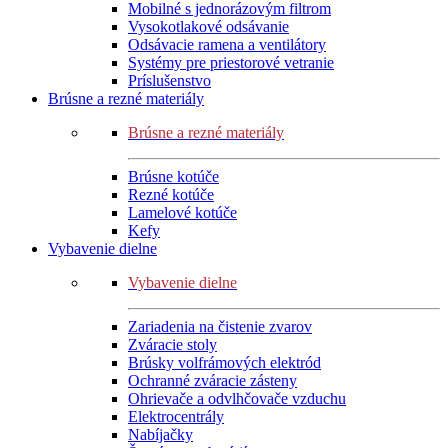
Mobilné s jednorázovým filtrom
Vysokotlakové odsávanie
Odsávacie ramena a ventilátory
Systémy pre priestorové vetranie
Príslušenstvo
Brúsne a rezné materiály
Brúsne a rezné materiály
Brúsne kotúče
Rezné kotúče
Lamelové kotúče
Kefy
Vybavenie dielne
Vybavenie dielne
Zariadenia na čistenie zvarov
Zváracie stoly
Brúsky volfrámových elektród
Ochranné zváracie zásteny
Ohrievače a odvlhčovače vzduchu
Elektrocentrály
Nabíjačky