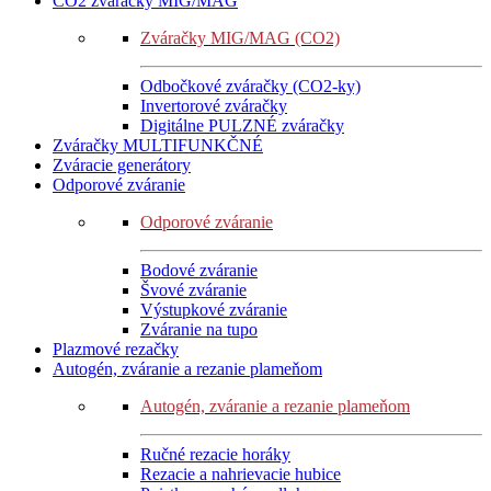
CO2 zváračky MIG/MAG
Zváračky MIG/MAG (CO2)
Odbočkové zváračky (CO2-ky)
Invertorové zváračky
Digitálne PULZNÉ zváračky
Zváračky MULTIFUNKČNÉ
Zváracie generátory
Odporové zváranie
Odporové zváranie
Bodové zváranie
Švové zváranie
Výstupkové zváranie
Zváranie na tupo
Plazmové rezačky
Autogén, zváranie a rezanie plameňom
Autogén, zváranie a rezanie plameňom
Ručné rezacie horáky
Rezacie a nahrievacie hubice