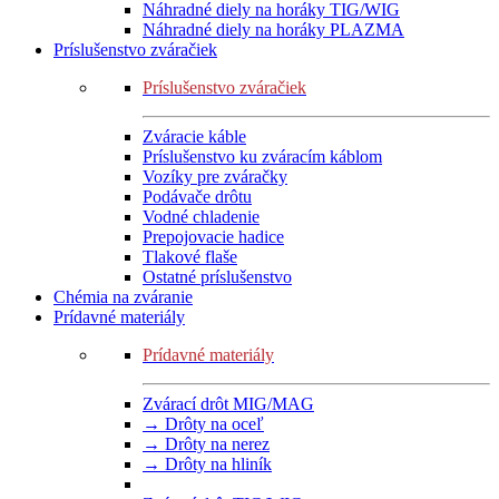
Náhradné diely na horáky TIG/WIG
Náhradné diely na horáky PLAZMA
Príslušenstvo zváračiek
Príslušenstvo zváračiek
Zváracie káble
Príslušenstvo ku zváracím káblom
Vozíky pre zváračky
Podávače drôtu
Vodné chladenie
Prepojovacie hadice
Tlakové flaše
Ostatné príslušenstvo
Chémia na zváranie
Prídavné materiály
Prídavné materiály
Zvárací drôt MIG/MAG
→ Drôty na oceľ
→ Drôty na nerez
→ Drôty na hliník