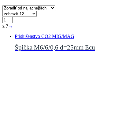
z 7
→
Príslušenstvo CO2 MIG/MAG
Špička M6/6/0,6 d=25mm Ecu