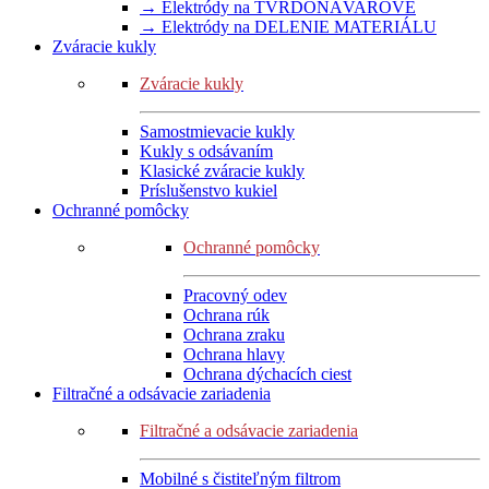
→ Elektródy na TVRDONÁVAROVÉ
→ Elektródy na DELENIE MATERIÁLU
Zváracie kukly
Zváracie kukly
Samostmievacie kukly
Kukly s odsávaním
Klasické zváracie kukly
Príslušenstvo kukiel
Ochranné pomôcky
Ochranné pomôcky
Pracovný odev
Ochrana rúk
Ochrana zraku
Ochrana hlavy
Ochrana dýchacích ciest
Filtračné a odsávacie zariadenia
Filtračné a odsávacie zariadenia
Mobilné s čistiteľným filtrom