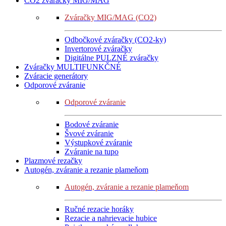
CO2 zváračky MIG/MAG
Zváračky MIG/MAG (CO2)
Odbočkové zváračky (CO2-ky)
Invertorové zváračky
Digitálne PULZNÉ zváračky
Zváračky MULTIFUNKČNÉ
Zváracie generátory
Odporové zváranie
Odporové zváranie
Bodové zváranie
Švové zváranie
Výstupkové zváranie
Zváranie na tupo
Plazmové rezačky
Autogén, zváranie a rezanie plameňom
Autogén, zváranie a rezanie plameňom
Ručné rezacie horáky
Rezacie a nahrievacie hubice