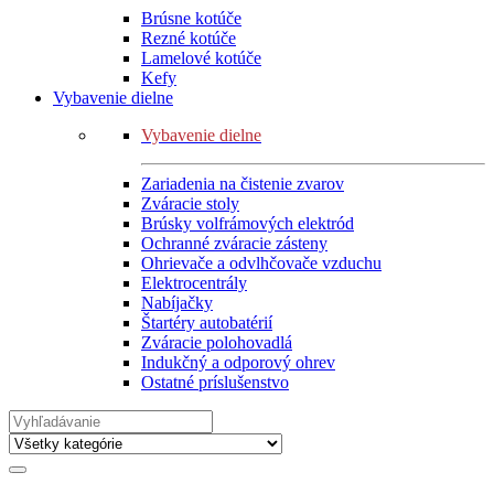
Brúsne kotúče
Rezné kotúče
Lamelové kotúče
Kefy
Vybavenie dielne
Vybavenie dielne
Zariadenia na čistenie zvarov
Zváracie stoly
Brúsky volfrámových elektród
Ochranné zváracie zásteny
Ohrievače a odvlhčovače vzduchu
Elektrocentrály
Nabíjačky
Štartéry autobatérií
Zváracie polohovadlá
Indukčný a odporový ohrev
Ostatné príslušenstvo
Search
for: