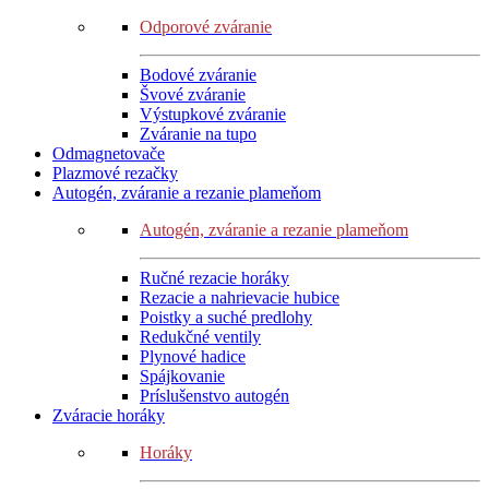
Odporové zváranie
Bodové zváranie
Švové zváranie
Výstupkové zváranie
Zváranie na tupo
Odmagnetovače
Plazmové rezačky
Autogén, zváranie a rezanie plameňom
Autogén, zváranie a rezanie plameňom
Ručné rezacie horáky
Rezacie a nahrievacie hubice
Poistky a suché predlohy
Redukčné ventily
Plynové hadice
Spájkovanie
Príslušenstvo autogén
Zváracie horáky
Horáky