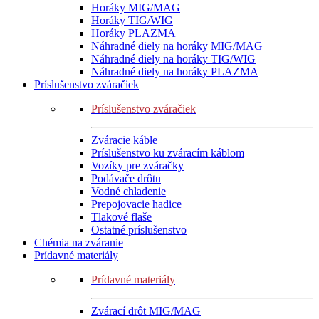
Horáky MIG/MAG
Horáky TIG/WIG
Horáky PLAZMA
Náhradné diely na horáky MIG/MAG
Náhradné diely na horáky TIG/WIG
Náhradné diely na horáky PLAZMA
Príslušenstvo zváračiek
Príslušenstvo zváračiek
Zváracie káble
Príslušenstvo ku zváracím káblom
Vozíky pre zváračky
Podávače drôtu
Vodné chladenie
Prepojovacie hadice
Tlakové flaše
Ostatné príslušenstvo
Chémia na zváranie
Prídavné materiály
Prídavné materiály
Zvárací drôt MIG/MAG