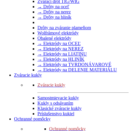
Zvárací drôt TIG/WIG
→ Drôty na oceľ
→ Drôty na nerez
→ Drôty na hliník
Drôty na zváranie plameňom
Wolfrámové elektródy
Obalené elektródy
→ Elektródy na OCEĽ
→ Elektródy na NEREZ
→ Elektródy na LIATINU
→ Elektródy na HLINÍK
→ Elektródy na TVRDONÁVAROVÉ
→ Elektródy na DELENIE MATERIÁLU
Zváracie kukly
Zváracie kukly
Samostmievacie kukly
Kukly s odsávaním
Klasické zváracie kukly
Príslušenstvo kukiel
Ochranné pomôcky
Ochranné pomôcky