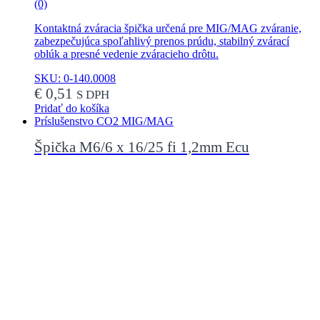
(0)
Kontaktná zváracia špička určená pre MIG/MAG zváranie,
zabezpečujúca spoľahlivý prenos prúdu, stabilný zvárací
oblúk a presné vedenie zváracieho drôtu.
SKU: 0-140.0008
€
0,51
S DPH
Pridať do košíka
Príslušenstvo CO2 MIG/MAG
Špička M6/6 x 16/25 fi 1,2mm Ecu