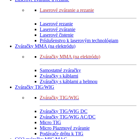
Laserové zváranie a rezanie
Laserové rezanie
Laserové zváranie
Laserové čistenie
Príslušenstvo k laserovým technológiam
Zváračky MMA (na elektródu)
Zváračky MMA (na elektródu)
Samostatné zváračky
Zváračky s káblami
Zváračky s káblami a helmou
Zváračky TIG/WIG
Zváračky TIG/WIG
Zváračky TIG/WIG DC
Zváračky TIG/WIG AC/DC
Micro TIG
Micro Plazmové zváranie
Podávače drôtu k TIG