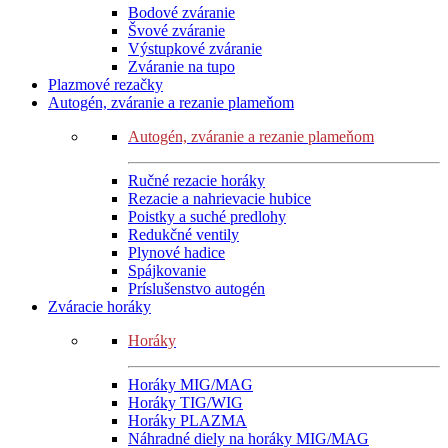
Bodové zváranie
Švové zváranie
Výstupkové zváranie
Zváranie na tupo
Plazmové rezačky
Autogén, zváranie a rezanie plameňom
Autogén, zváranie a rezanie plameňom
Ručné rezacie horáky
Rezacie a nahrievacie hubice
Poistky a suché predlohy
Redukčné ventily
Plynové hadice
Spájkovanie
Príslušenstvo autogén
Zváracie horáky
Horáky
Horáky MIG/MAG
Horáky TIG/WIG
Horáky PLAZMA
Náhradné diely na horáky MIG/MAG