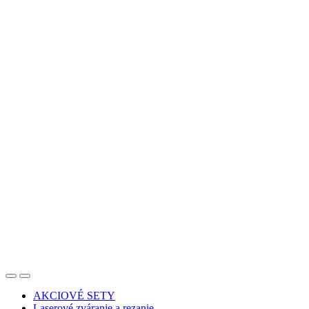
AKCIOVÉ SETY
Laserové zváranie a rezanie