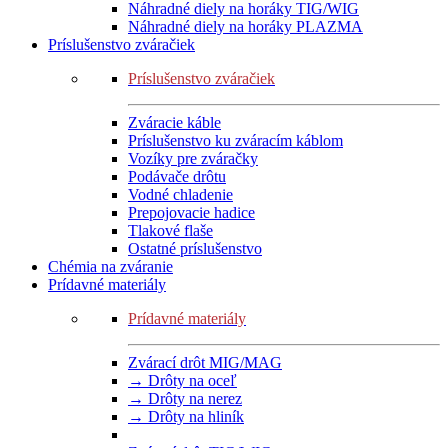
Náhradné diely na horáky TIG/WIG
Náhradné diely na horáky PLAZMA
Príslušenstvo zváračiek
Príslušenstvo zváračiek
Zváracie káble
Príslušenstvo ku zváracím káblom
Vozíky pre zváračky
Podávače drôtu
Vodné chladenie
Prepojovacie hadice
Tlakové flaše
Ostatné príslušenstvo
Chémia na zváranie
Prídavné materiály
Prídavné materiály
Zvárací drôt MIG/MAG
→ Drôty na oceľ
→ Drôty na nerez
→ Drôty na hliník