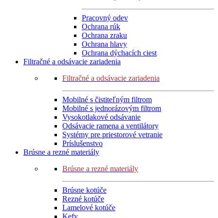
Pracovný odev
Ochrana rúk
Ochrana zraku
Ochrana hlavy
Ochrana dýchacích ciest
Filtračné a odsávacie zariadenia
Filtračné a odsávacie zariadenia
Mobilné s čistiteľným filtrom
Mobilné s jednorázovým filtrom
Vysokotlakové odsávanie
Odsávacie ramena a ventilátory
Systémy pre priestorové vetranie
Príslušenstvo
Brúsne a rezné materiály
Brúsne a rezné materiály
Brúsne kotúče
Rezné kotúče
Lamelové kotúče
Kefy