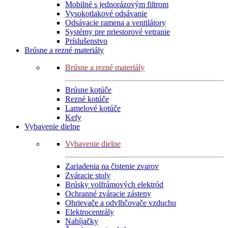
Mobilné s jednorázovým filtrom
Vysokotlakové odsávanie
Odsávacie ramena a ventilátory
Systémy pre priestorové vetranie
Príslušenstvo
Brúsne a rezné materiály
Brúsne a rezné materiály
Brúsne kotúče
Rezné kotúče
Lamelové kotúče
Kefy
Vybavenie dielne
Vybavenie dielne
Zariadenia na čistenie zvarov
Zváracie stoly
Brúsky volfrámových elektród
Ochranné zváracie zásteny
Ohrievače a odvlhčovače vzduchu
Elektrocentrály
Nabíjačky