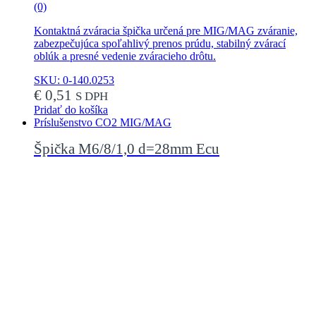
(0)
Kontaktná zváracia špička určená pre MIG/MAG zváranie,
zabezpečujúca spoľahlivý prenos prúdu, stabilný zvárací
oblúk a presné vedenie zváracieho drôtu.
SKU: 0-140.0253
€
0,51
S DPH
Pridať do košíka
Príslušenstvo CO2 MIG/MAG
Špička M6/8/1,0 d=28mm Ecu