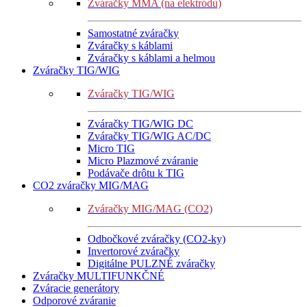
Zváračky MMA (na elektródu)
Samostatné zváračky
Zváračky s káblami
Zváračky s káblami a helmou
Zváračky TIG/WIG
Zváračky TIG/WIG
Zváračky TIG/WIG DC
Zváračky TIG/WIG AC/DC
Micro TIG
Micro Plazmové zváranie
Podávače drôtu k TIG
CO2 zváračky MIG/MAG
Zváračky MIG/MAG (CO2)
Odbočkové zváračky (CO2-ky)
Invertorové zváračky
Digitálne PULZNÉ zváračky
Zváračky MULTIFUNKČNÉ
Zváracie generátory
Odporové zváranie