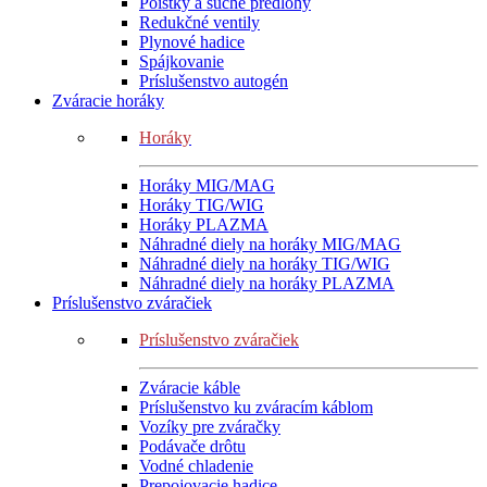
Poistky a suché predlohy
Redukčné ventily
Plynové hadice
Spájkovanie
Príslušenstvo autogén
Zváracie horáky
Horáky
Horáky MIG/MAG
Horáky TIG/WIG
Horáky PLAZMA
Náhradné diely na horáky MIG/MAG
Náhradné diely na horáky TIG/WIG
Náhradné diely na horáky PLAZMA
Príslušenstvo zváračiek
Príslušenstvo zváračiek
Zváracie káble
Príslušenstvo ku zváracím káblom
Vozíky pre zváračky
Podávače drôtu
Vodné chladenie
Prepojovacie hadice