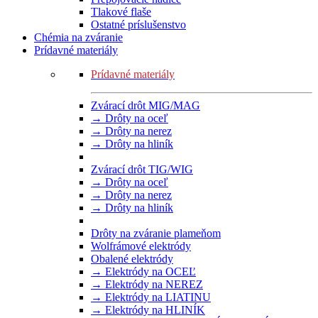
Tlakové flaše
Ostatné príslušenstvo
Chémia na zváranie
Prídavné materiály
Prídavné materiály
Zvárací drôt MIG/MAG
→ Drôty na oceľ
→ Drôty na nerez
→ Drôty na hliník
Zvárací drôt TIG/WIG
→ Drôty na oceľ
→ Drôty na nerez
→ Drôty na hliník
Drôty na zváranie plameňom
Wolfrámové elektródy
Obalené elektródy
→ Elektródy na OCEĽ
→ Elektródy na NEREZ
→ Elektródy na LIATINU
→ Elektródy na HLINÍK