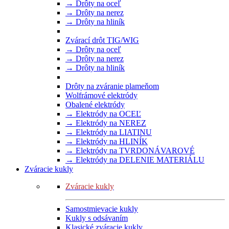
→ Drôty na oceľ
→ Drôty na nerez
→ Drôty na hliník
Zvárací drôt TIG/WIG
→ Drôty na oceľ
→ Drôty na nerez
→ Drôty na hliník
Drôty na zváranie plameňom
Wolfrámové elektródy
Obalené elektródy
→ Elektródy na OCEĽ
→ Elektródy na NEREZ
→ Elektródy na LIATINU
→ Elektródy na HLINÍK
→ Elektródy na TVRDONÁVAROVÉ
→ Elektródy na DELENIE MATERIÁLU
Zváracie kukly
Zváracie kukly
Samostmievacie kukly
Kukly s odsávaním
Klasické zváracie kukly