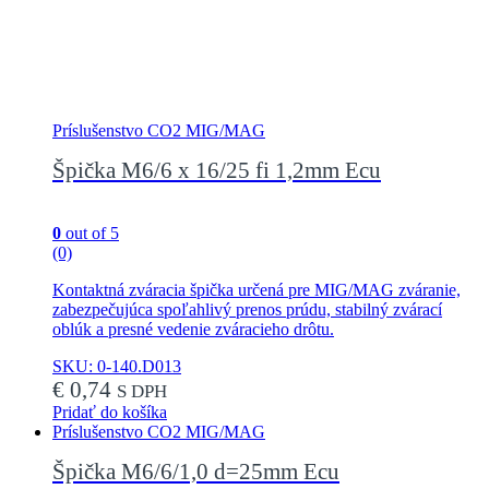
Príslušenstvo CO2 MIG/MAG
Špička M6/6 x 16/25 fi 1,2mm Ecu
0
out of 5
(0)
Kontaktná zváracia špička určená pre MIG/MAG zváranie,
zabezpečujúca spoľahlivý prenos prúdu, stabilný zvárací
oblúk a presné vedenie zváracieho drôtu.
SKU: 0-140.D013
€
0,74
S DPH
Pridať do košíka
Príslušenstvo CO2 MIG/MAG
Špička M6/6/1,0 d=25mm Ecu