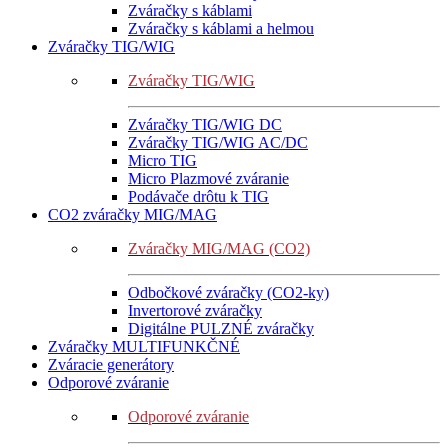
Zváračky s káblami
Zváračky s káblami a helmou
Zváračky TIG/WIG
Zváračky TIG/WIG
Zváračky TIG/WIG DC
Zváračky TIG/WIG AC/DC
Micro TIG
Micro Plazmové zváranie
Podávače drôtu k TIG
CO2 zváračky MIG/MAG
Zváračky MIG/MAG (CO2)
Odbočkové zváračky (CO2-ky)
Invertorové zváračky
Digitálne PULZNÉ zváračky
Zváračky MULTIFUNKČNÉ
Zváracie generátory
Odporové zváranie
Odporové zváranie