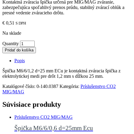
Kontaktná zváracia špička určená pre MIG/MAG zváranie,
zabezpečujúca spoľahlivý prenos prúdu, stabilný zvárací oblúk a
presné vedenie zváracieho drôtu.
€
0,51
S DPH
Na sklade
Quantity
Pridať do košíka
Popis
Špička M6/6/1,2 d=25 mm ECu je kontaktná zváracia špička z
elektrolytickej medi pre drôt 1,2 mm s dĺžkou 25 mm.
Katalógové číslo:
0-140.0387
Kategória:
Príslušenstvo CO2
MIG/MAG
Súvisiace produkty
Príslušenstvo CO2 MIG/MAG
Špička M6/6/0,6 d=25mm Ecu