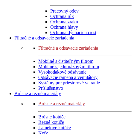
Pracovný odev
Ochrana rúk
Ochrana zraku
Ochrana hlavy
Ochrana dýchacích ciest
Filtračné a odsávacie zariadenia
Filtračné a odsávacie zariadenia
Mobilné s čistiteľným filtrom
Mobilné s jednorázovým filtrom
Vysokotlakové odsávanie
Odsávacie ramena a ventilátory
Systémy pre priestorové vetranie
Príslušenstvo
Brúsne a rezné materiály
Brúsne a rezné materiály
Brúsne kotúče
Rezné kotúče
Lamelové kotúče
Kefy