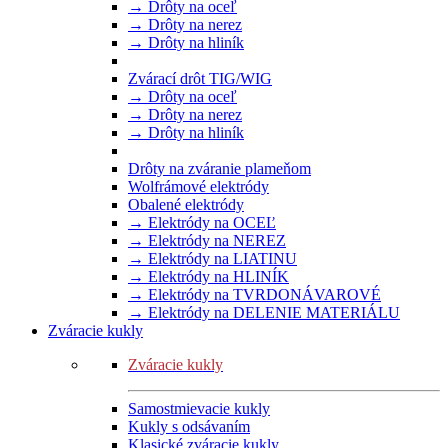
→ Drôty na oceľ
→ Drôty na nerez
→ Drôty na hliník
Zvárací drôt TIG/WIG
→ Drôty na oceľ
→ Drôty na nerez
→ Drôty na hliník
Drôty na zváranie plameňom
Wolfrámové elektródy
Obalené elektródy
→ Elektródy na OCEĽ
→ Elektródy na NEREZ
→ Elektródy na LIATINU
→ Elektródy na HLINÍK
→ Elektródy na TVRDONÁVAROVÉ
→ Elektródy na DELENIE MATERIÁLU
Zváracie kukly
Zváracie kukly
Samostmievacie kukly
Kukly s odsávaním
Klasické zváracie kukly