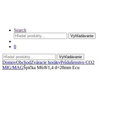
Search
Hľadať:
Vyhľadávanie
0
Hľadať:
Vyhľadávanie
Domov
Obchod
Zváracie horáky
Príslušenstvo CO2
MIG/MAG
Špička M6/8/1,4 d=28mm Ecu