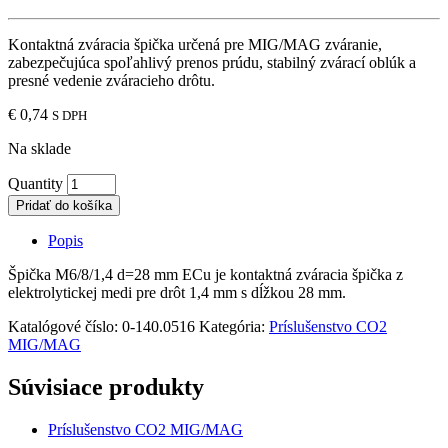
Kontaktná zváracia špička určená pre MIG/MAG zváranie,
zabezpečujúca spoľahlivý prenos prúdu, stabilný zvárací oblúk a
presné vedenie zváracieho drôtu.
€
0,74
S DPH
Na sklade
Quantity
Pridať do košíka
Popis
Špička M6/8/1,4 d=28 mm ECu je kontaktná zváracia špička z
elektrolytickej medi pre drôt 1,4 mm s dĺžkou 28 mm.
Katalógové číslo:
0-140.0516
Kategória:
Príslušenstvo CO2
MIG/MAG
Súvisiace produkty
Príslušenstvo CO2 MIG/MAG