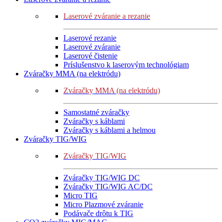
Laserové zváranie a rezanie
Laserové rezanie
Laserové zváranie
Laserové čistenie
Príslušenstvo k laserovým technológiam
Zváračky MMA (na elektródu)
Zváračky MMA (na elektródu)
Samostatné zváračky
Zváračky s káblami
Zváračky s káblami a helmou
Zváračky TIG/WIG
Zváračky TIG/WIG
Zváračky TIG/WIG DC
Zváračky TIG/WIG AC/DC
Micro TIG
Micro Plazmové zváranie
Podávače drôtu k TIG