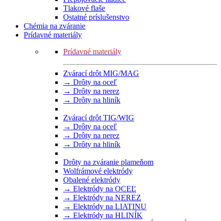
Tlakové flaše
Ostatné príslušenstvo
Chémia na zváranie
Prídavné materiály
Prídavné materiály
Zvárací drôt MIG/MAG
→ Drôty na oceľ
→ Drôty na nerez
→ Drôty na hliník
Zvárací drôt TIG/WIG
→ Drôty na oceľ
→ Drôty na nerez
→ Drôty na hliník
Drôty na zváranie plameňom
Wolfrámové elektródy
Obalené elektródy
→ Elektródy na OCEĽ
→ Elektródy na NEREZ
→ Elektródy na LIATINU
→ Elektródy na HLINÍK