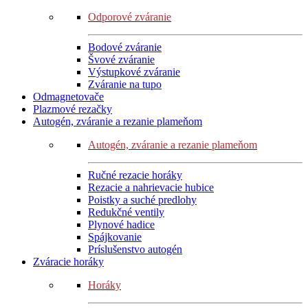
Odporové zváranie
Bodové zváranie
Švové zváranie
Výstupkové zváranie
Zváranie na tupo
Odmagnetovače
Plazmové rezačky
Autogén, zváranie a rezanie plameňom
Autogén, zváranie a rezanie plameňom
Ručné rezacie horáky
Rezacie a nahrievacie hubice
Poistky a suché predlohy
Redukčné ventily
Plynové hadice
Spájkovanie
Príslušenstvo autogén
Zváracie horáky
Horáky