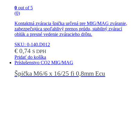
0
out of 5
(0)
Kontaktná zváracia špička určená pre MIG/MAG zváranie,
zabezpečujúca spoľahlivý prenos prúdu, stabilný zvárací
oblúk a presné vedenie zváracieho drôtu.
SKU: 0-140.D012
€
0,74
S DPH
Pridať do košíka
Príslušenstvo CO2 MIG/MAG
Špička M6/6 x 16/25 fi 0,8mm Ecu