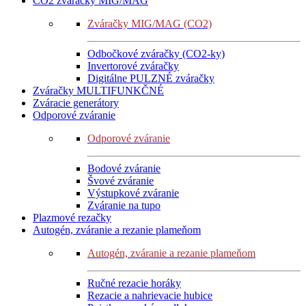
CO2 zváračky MIG/MAG
Zváračky MIG/MAG (CO2)
Odbočkové zváračky (CO2-ky)
Invertorové zváračky
Digitálne PULZNÉ zváračky
Zváračky MULTIFUNKČNÉ
Zváracie generátory
Odporové zváranie
Odporové zváranie
Bodové zváranie
Švové zváranie
Výstupkové zváranie
Zváranie na tupo
Plazmové rezačky
Autogén, zváranie a rezanie plameňom
Autogén, zváranie a rezanie plameňom
Ručné rezacie horáky
Rezacie a nahrievacie hubice