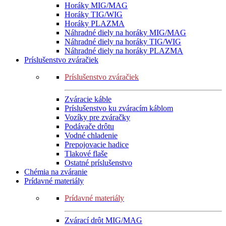
Horáky MIG/MAG
Horáky TIG/WIG
Horáky PLAZMA
Náhradné diely na horáky MIG/MAG
Náhradné diely na horáky TIG/WIG
Náhradné diely na horáky PLAZMA
Príslušenstvo zváračiek
Príslušenstvo zváračiek
Zváracie káble
Príslušenstvo ku zváracím káblom
Vozíky pre zváračky
Podávače drôtu
Vodné chladenie
Prepojovacie hadice
Tlakové flaše
Ostatné príslušenstvo
Chémia na zváranie
Prídavné materiály
Prídavné materiály
Zvárací drôt MIG/MAG