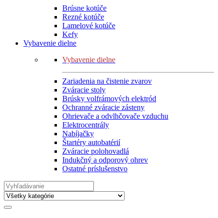
Brúsne kotúče
Rezné kotúče
Lamelové kotúče
Kefy
Vybavenie dielne
Vybavenie dielne
Zariadenia na čistenie zvarov
Zváracie stoly
Brúsky volfrámových elektród
Ochranné zváracie zásteny
Ohrievače a odvlhčovače vzduchu
Elektrocentrály
Nabíjačky
Štartéry autobatérií
Zváracie polohovadlá
Indukčný a odporový ohrev
Ostatné príslušenstvo
Search
for: