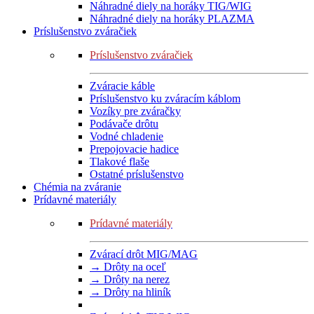
Náhradné diely na horáky TIG/WIG
Náhradné diely na horáky PLAZMA
Príslušenstvo zváračiek
Príslušenstvo zváračiek
Zváracie káble
Príslušenstvo ku zváracím káblom
Vozíky pre zváračky
Podávače drôtu
Vodné chladenie
Prepojovacie hadice
Tlakové flaše
Ostatné príslušenstvo
Chémia na zváranie
Prídavné materiály
Prídavné materiály
Zvárací drôt MIG/MAG
→ Drôty na oceľ
→ Drôty na nerez
→ Drôty na hliník