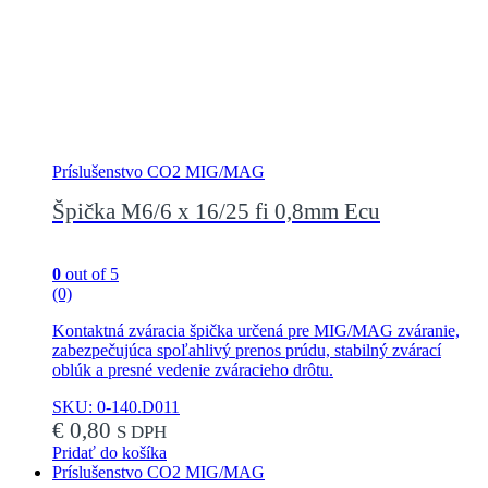
Príslušenstvo CO2 MIG/MAG
Špička M6/6 x 16/25 fi 0,8mm Ecu
0
out of 5
(0)
Kontaktná zváracia špička určená pre MIG/MAG zváranie,
zabezpečujúca spoľahlivý prenos prúdu, stabilný zvárací
oblúk a presné vedenie zváracieho drôtu.
SKU: 0-140.D011
€
0,80
S DPH
Pridať do košíka
Príslušenstvo CO2 MIG/MAG