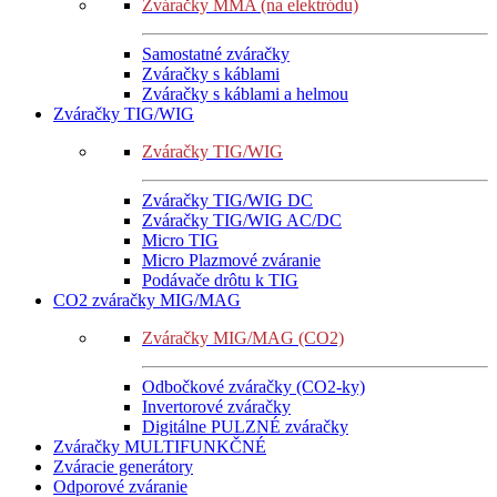
Zváračky MMA (na elektródu)
Samostatné zváračky
Zváračky s káblami
Zváračky s káblami a helmou
Zváračky TIG/WIG
Zváračky TIG/WIG
Zváračky TIG/WIG DC
Zváračky TIG/WIG AC/DC
Micro TIG
Micro Plazmové zváranie
Podávače drôtu k TIG
CO2 zváračky MIG/MAG
Zváračky MIG/MAG (CO2)
Odbočkové zváračky (CO2-ky)
Invertorové zváračky
Digitálne PULZNÉ zváračky
Zváračky MULTIFUNKČNÉ
Zváracie generátory
Odporové zváranie