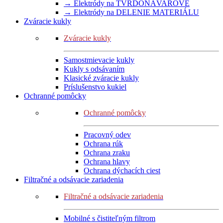
→ Elektródy na TVRDONÁVAROVÉ
→ Elektródy na DELENIE MATERIÁLU
Zváracie kukly
Zváracie kukly
Samostmievacie kukly
Kukly s odsávaním
Klasické zváracie kukly
Príslušenstvo kukiel
Ochranné pomôcky
Ochranné pomôcky
Pracovný odev
Ochrana rúk
Ochrana zraku
Ochrana hlavy
Ochrana dýchacích ciest
Filtračné a odsávacie zariadenia
Filtračné a odsávacie zariadenia
Mobilné s čistiteľným filtrom