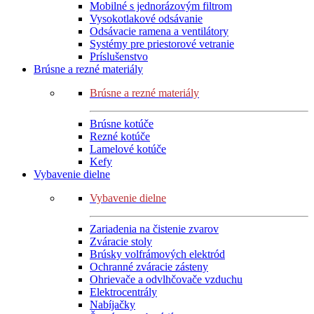
Mobilné s jednorázovým filtrom
Vysokotlakové odsávanie
Odsávacie ramena a ventilátory
Systémy pre priestorové vetranie
Príslušenstvo
Brúsne a rezné materiály
Brúsne a rezné materiály
Brúsne kotúče
Rezné kotúče
Lamelové kotúče
Kefy
Vybavenie dielne
Vybavenie dielne
Zariadenia na čistenie zvarov
Zváracie stoly
Brúsky volfrámových elektród
Ochranné zváracie zásteny
Ohrievače a odvlhčovače vzduchu
Elektrocentrály
Nabíjačky