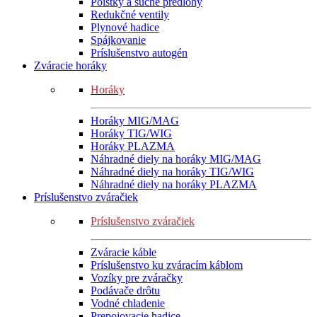
Poistky a suché predlohy
Redukčné ventily
Plynové hadice
Spájkovanie
Príslušenstvo autogén
Zváracie horáky
Horáky
Horáky MIG/MAG
Horáky TIG/WIG
Horáky PLAZMA
Náhradné diely na horáky MIG/MAG
Náhradné diely na horáky TIG/WIG
Náhradné diely na horáky PLAZMA
Príslušenstvo zváračiek
Príslušenstvo zváračiek
Zváracie káble
Príslušenstvo ku zváracím káblom
Vozíky pre zváračky
Podávače drôtu
Vodné chladenie
Prepojovacie hadice