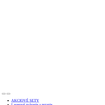
AKCIOVÉ SETY
Laserové zváranie a rezanie