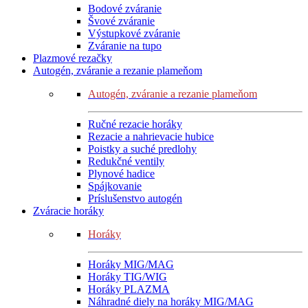
Bodové zváranie
Švové zváranie
Výstupkové zváranie
Zváranie na tupo
Plazmové rezačky
Autogén, zváranie a rezanie plameňom
Autogén, zváranie a rezanie plameňom
Ručné rezacie horáky
Rezacie a nahrievacie hubice
Poistky a suché predlohy
Redukčné ventily
Plynové hadice
Spájkovanie
Príslušenstvo autogén
Zváracie horáky
Horáky
Horáky MIG/MAG
Horáky TIG/WIG
Horáky PLAZMA
Náhradné diely na horáky MIG/MAG