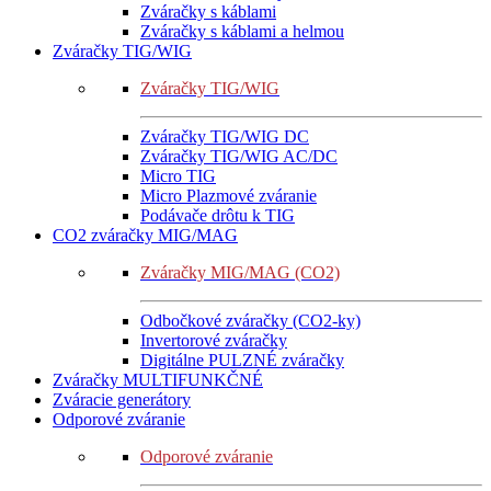
Zváračky s káblami
Zváračky s káblami a helmou
Zváračky TIG/WIG
Zváračky TIG/WIG
Zváračky TIG/WIG DC
Zváračky TIG/WIG AC/DC
Micro TIG
Micro Plazmové zváranie
Podávače drôtu k TIG
CO2 zváračky MIG/MAG
Zváračky MIG/MAG (CO2)
Odbočkové zváračky (CO2-ky)
Invertorové zváračky
Digitálne PULZNÉ zváračky
Zváračky MULTIFUNKČNÉ
Zváracie generátory
Odporové zváranie
Odporové zváranie