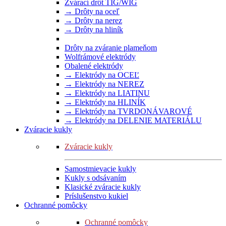
Zvárací drôt TIG/WIG
→ Drôty na oceľ
→ Drôty na nerez
→ Drôty na hliník
Drôty na zváranie plameňom
Wolfrámové elektródy
Obalené elektródy
→ Elektródy na OCEĽ
→ Elektródy na NEREZ
→ Elektródy na LIATINU
→ Elektródy na HLINÍK
→ Elektródy na TVRDONÁVAROVÉ
→ Elektródy na DELENIE MATERIÁLU
Zváracie kukly
Zváracie kukly
Samostmievacie kukly
Kukly s odsávaním
Klasické zváracie kukly
Príslušenstvo kukiel
Ochranné pomôcky
Ochranné pomôcky