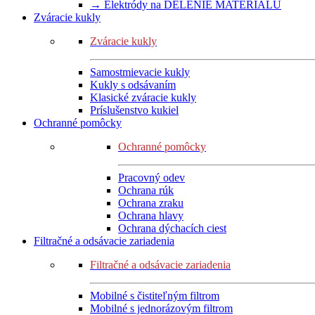
→ Elektródy na DELENIE MATERIÁLU
Zváracie kukly
Zváracie kukly
Samostmievacie kukly
Kukly s odsávaním
Klasické zváracie kukly
Príslušenstvo kukiel
Ochranné pomôcky
Ochranné pomôcky
Pracovný odev
Ochrana rúk
Ochrana zraku
Ochrana hlavy
Ochrana dýchacích ciest
Filtračné a odsávacie zariadenia
Filtračné a odsávacie zariadenia
Mobilné s čistiteľným filtrom
Mobilné s jednorázovým filtrom