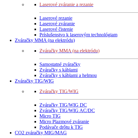
Laserové zváranie a rezanie
Laserové rezanie
Laserové zváranie
Laserové čistenie
Príslušenstvo k laserovým technológiam
Zváračky MMA (na elektródu)
Zváračky MMA (na elektródu)
Samostatné zváračky
Zváračky s káblami
Zváračky s káblami a helmou
Zváračky TIG/WIG
Zváračky TIG/WIG
Zváračky TIG/WIG DC
Zváračky TIG/WIG AC/DC
Micro TIG
Micro Plazmové zváranie
Podávače drôtu k TIG
CO2 zváračky MIG/MAG