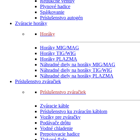
Redukčné ventily
Plynové hadice
Spájkovanie
Príslušenstvo autogén
Zváracie horáky
Horáky
Horáky MIG/MAG
Horáky TIG/WIG
Horáky PLAZMA
Náhradné diely na horáky MIG/MAG
Náhradné diely na horáky TIG/WIG
Náhradné diely na horáky PLAZMA
Príslušenstvo zváračiek
Príslušenstvo zváračiek
Zváracie káble
Príslušenstvo ku zváracím káblom
Vozíky pre zváračky
Podávače drôtu
Vodné chladenie
Prepojovacie hadice
Tlakové flaše