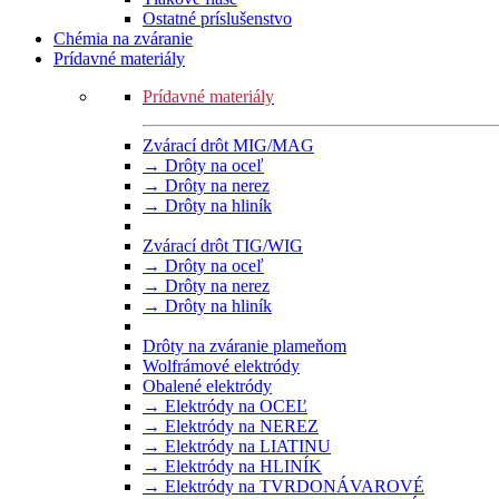
Ostatné príslušenstvo
Chémia na zváranie
Prídavné materiály
Prídavné materiály
Zvárací drôt MIG/MAG
→ Drôty na oceľ
→ Drôty na nerez
→ Drôty na hliník
Zvárací drôt TIG/WIG
→ Drôty na oceľ
→ Drôty na nerez
→ Drôty na hliník
Drôty na zváranie plameňom
Wolfrámové elektródy
Obalené elektródy
→ Elektródy na OCEĽ
→ Elektródy na NEREZ
→ Elektródy na LIATINU
→ Elektródy na HLINÍK
→ Elektródy na TVRDONÁVAROVÉ