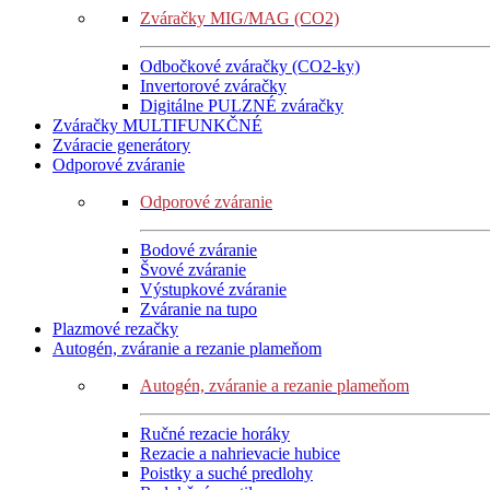
Zváračky MIG/MAG (CO2)
Odbočkové zváračky (CO2-ky)
Invertorové zváračky
Digitálne PULZNÉ zváračky
Zváračky MULTIFUNKČNÉ
Zváracie generátory
Odporové zváranie
Odporové zváranie
Bodové zváranie
Švové zváranie
Výstupkové zváranie
Zváranie na tupo
Plazmové rezačky
Autogén, zváranie a rezanie plameňom
Autogén, zváranie a rezanie plameňom
Ručné rezacie horáky
Rezacie a nahrievacie hubice
Poistky a suché predlohy