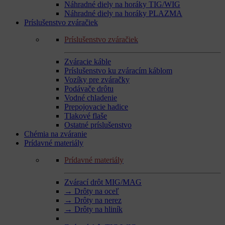
Náhradné diely na horáky TIG/WIG
Náhradné diely na horáky PLAZMA
Príslušenstvo zváračiek
Príslušenstvo zváračiek
Zváracie káble
Príslušenstvo ku zváracím káblom
Vozíky pre zváračky
Podávače drôtu
Vodné chladenie
Prepojovacie hadice
Tlakové flaše
Ostatné príslušenstvo
Chémia na zváranie
Prídavné materiály
Prídavné materiály
Zvárací drôt MIG/MAG
→ Drôty na oceľ
→ Drôty na nerez
→ Drôty na hliník