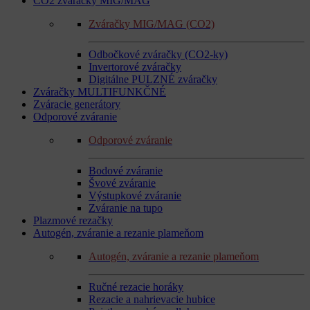
CO2 zváračky MIG/MAG
Zváračky MIG/MAG (CO2)
Odbočkové zváračky (CO2-ky)
Invertorové zváračky
Digitálne PULZNÉ zváračky
Zváračky MULTIFUNKČNÉ
Zváracie generátory
Odporové zváranie
Odporové zváranie
Bodové zváranie
Švové zváranie
Výstupkové zváranie
Zváranie na tupo
Plazmové rezačky
Autogén, zváranie a rezanie plameňom
Autogén, zváranie a rezanie plameňom
Ručné rezacie horáky
Rezacie a nahrievacie hubice