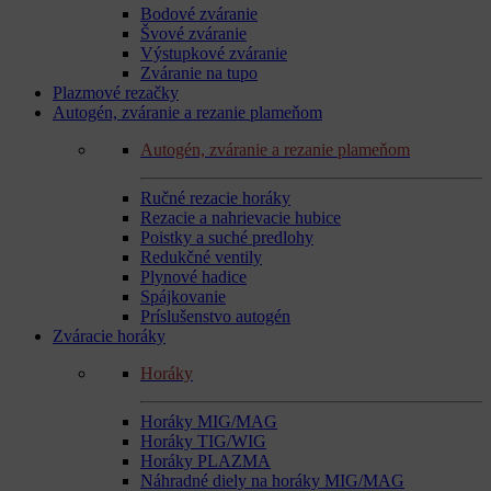
Bodové zváranie
Švové zváranie
Výstupkové zváranie
Zváranie na tupo
Plazmové rezačky
Autogén, zváranie a rezanie plameňom
Autogén, zváranie a rezanie plameňom
Ručné rezacie horáky
Rezacie a nahrievacie hubice
Poistky a suché predlohy
Redukčné ventily
Plynové hadice
Spájkovanie
Príslušenstvo autogén
Zváracie horáky
Horáky
Horáky MIG/MAG
Horáky TIG/WIG
Horáky PLAZMA
Náhradné diely na horáky MIG/MAG