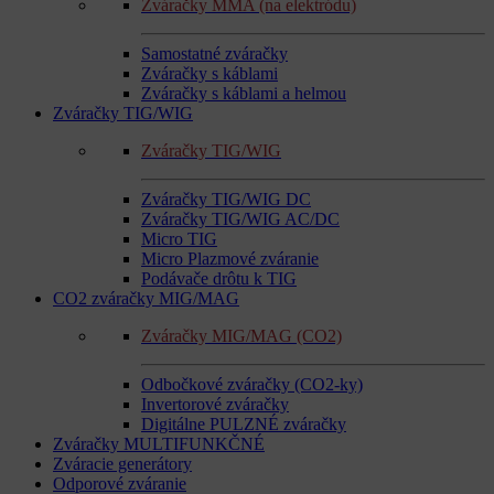
Zváračky MMA (na elektródu)
Samostatné zváračky
Zváračky s káblami
Zváračky s káblami a helmou
Zváračky TIG/WIG
Zváračky TIG/WIG
Zváračky TIG/WIG DC
Zváračky TIG/WIG AC/DC
Micro TIG
Micro Plazmové zváranie
Podávače drôtu k TIG
CO2 zváračky MIG/MAG
Zváračky MIG/MAG (CO2)
Odbočkové zváračky (CO2-ky)
Invertorové zváračky
Digitálne PULZNÉ zváračky
Zváračky MULTIFUNKČNÉ
Zváracie generátory
Odporové zváranie