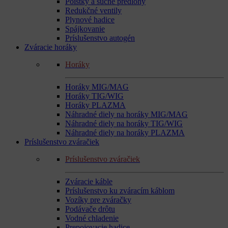
Poistky a suché predlohy
Redukčné ventily
Plynové hadice
Spájkovanie
Príslušenstvo autogén
Zváracie horáky
Horáky
Horáky MIG/MAG
Horáky TIG/WIG
Horáky PLAZMA
Náhradné diely na horáky MIG/MAG
Náhradné diely na horáky TIG/WIG
Náhradné diely na horáky PLAZMA
Príslušenstvo zváračiek
Príslušenstvo zváračiek
Zváracie káble
Príslušenstvo ku zváracím káblom
Vozíky pre zváračky
Podávače drôtu
Vodné chladenie
Prepojovacie hadice