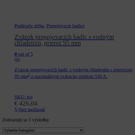
Podávače drôtu
,
Prepojovacie hadice
Zväzok prepojovacích hadíc s vodným
chladením, prierez 95 mm
0
out of 5
(0)
Zväzok prepojovacích hadíc s vodným chladením s prierezom
2
95 mm
a maximálnym zváracím prúdom 550 A.
SKU: n/a
€
426,04
Výber možností
Tento
Zoradené
Zobrazujú sa 3 výsledky
produkt
podľa
má
ceny:
viacero