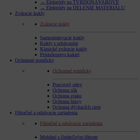
→ Elektródy na TVRDONÁVAROVÉ
→ Elektródy na DELENIE MATERIÁLU
Zváracie kukly
Zváracie kukly
Samostmievacie kukly
Kukly s odsávaním
Klasické zváracie kukly
Príslušenstvo kukiel
Ochranné pomôcky
Ochranné pomôcky
Pracovný odev
Ochrana rúk
Ochrana zraku
Ochrana hlavy
Ochrana dýchacích ciest
Filtračné a odsávacie zariadenia
Filtračné a odsávacie zariadenia
Mobilné s čistiteľným filtrom