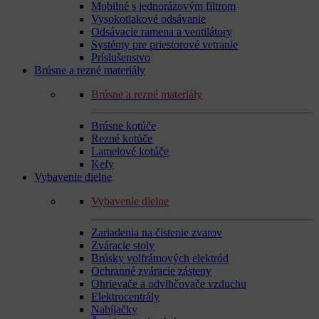
Mobilné s jednorázovým filtrom
Vysokotlakové odsávanie
Odsávacie ramena a ventilátory
Systémy pre priestorové vetranie
Príslušenstvo
Brúsne a rezné materiály
Brúsne a rezné materiály
Brúsne kotúče
Rezné kotúče
Lamelové kotúče
Kefy
Vybavenie dielne
Vybavenie dielne
Zariadenia na čistenie zvarov
Zváracie stoly
Brúsky volfrámových elektród
Ochranné zváracie zásteny
Ohrievače a odvlhčovače vzduchu
Elektrocentrály
Nabíjačky