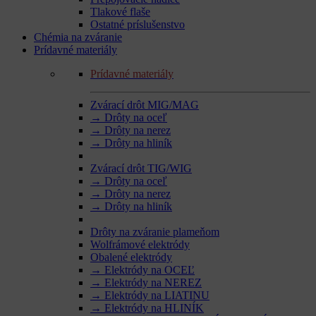
Tlakové flaše
Ostatné príslušenstvo
Chémia na zváranie
Prídavné materiály
Prídavné materiály
Zvárací drôt MIG/MAG
→ Drôty na oceľ
→ Drôty na nerez
→ Drôty na hliník
Zvárací drôt TIG/WIG
→ Drôty na oceľ
→ Drôty na nerez
→ Drôty na hliník
Drôty na zváranie plameňom
Wolfrámové elektródy
Obalené elektródy
→ Elektródy na OCEĽ
→ Elektródy na NEREZ
→ Elektródy na LIATINU
→ Elektródy na HLINÍK