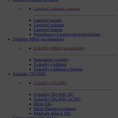
Laserové zváranie a rezanie
Laserové rezanie
Laserové zváranie
Laserové čistenie
Príslušenstvo k laserovým technológiam
Zváračky MMA (na elektródu)
Zváračky MMA (na elektródu)
Samostatné zváračky
Zváračky s káblami
Zváračky s káblami a helmou
Zváračky TIG/WIG
Zváračky TIG/WIG
Zváračky TIG/WIG DC
Zváračky TIG/WIG AC/DC
Micro TIG
Micro Plazmové zváranie
Podávače drôtu k TIG