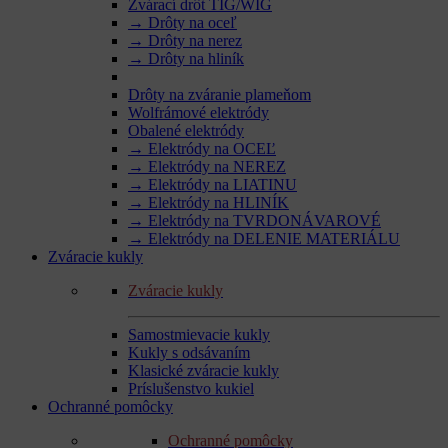
Zvárací drôt TIG/WIG
→ Drôty na oceľ
→ Drôty na nerez
→ Drôty na hliník
Drôty na zváranie plameňom
Wolfrámové elektródy
Obalené elektródy
→ Elektródy na OCEĽ
→ Elektródy na NEREZ
→ Elektródy na LIATINU
→ Elektródy na HLINÍK
→ Elektródy na TVRDONÁVAROVÉ
→ Elektródy na DELENIE MATERIÁLU
Zváracie kukly
Zváracie kukly
Samostmievacie kukly
Kukly s odsávaním
Klasické zváracie kukly
Príslušenstvo kukiel
Ochranné pomôcky
Ochranné pomôcky