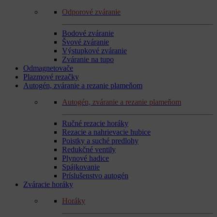
Odporové zváranie
Bodové zváranie
Švové zváranie
Výstupkové zváranie
Zváranie na tupo
Odmagnetovače
Plazmové rezačky
Autogén, zváranie a rezanie plameňom
Autogén, zváranie a rezanie plameňom
Ručné rezacie horáky
Rezacie a nahrievacie hubice
Poistky a suché predlohy
Redukčné ventily
Plynové hadice
Spájkovanie
Príslušenstvo autogén
Zváracie horáky
Horáky