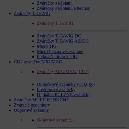
Zváračky s káblami
Zváračky s káblami a helmou
Zváračky TIG/WIG
Zváračky TIG/WIG
Zváračky TIG/WIG DC
Zváračky TIG/WIG AC/DC
Micro TIG
Micro Plazmové zváranie
Podávače drôtu k TIG
CO2 zváračky MIG/MAG
Zváračky MIG/MAG (CO2)
Odbočkové zváračky (CO2-ky)
Invertorové zváračky
Digitálne PULZNÉ zváračky
Zváračky MULTIFUNKČNÉ
Zváracie generátory
Odporové zváranie
Odporové zváranie