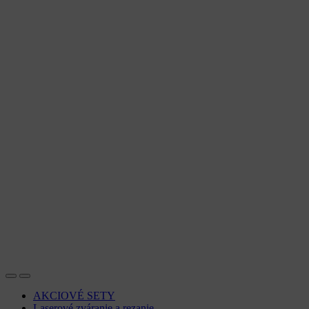
AKCIOVÉ SETY
Laserové zváranie a rezanie