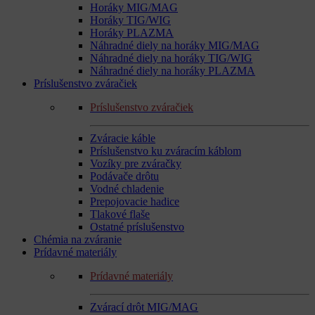
Horáky MIG/MAG
Horáky TIG/WIG
Horáky PLAZMA
Náhradné diely na horáky MIG/MAG
Náhradné diely na horáky TIG/WIG
Náhradné diely na horáky PLAZMA
Príslušenstvo zváračiek
Príslušenstvo zváračiek
Zváracie káble
Príslušenstvo ku zváracím káblom
Vozíky pre zváračky
Podávače drôtu
Vodné chladenie
Prepojovacie hadice
Tlakové flaše
Ostatné príslušenstvo
Chémia na zváranie
Prídavné materiály
Prídavné materiály
Zvárací drôt MIG/MAG