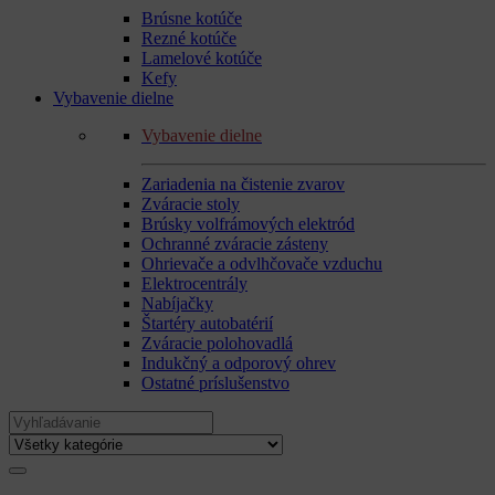
Brúsne kotúče
Rezné kotúče
Lamelové kotúče
Kefy
Vybavenie dielne
Vybavenie dielne
Zariadenia na čistenie zvarov
Zváracie stoly
Brúsky volfrámových elektród
Ochranné zváracie zásteny
Ohrievače a odvlhčovače vzduchu
Elektrocentrály
Nabíjačky
Štartéry autobatérií
Zváracie polohovadlá
Indukčný a odporový ohrev
Ostatné príslušenstvo
Search
for: