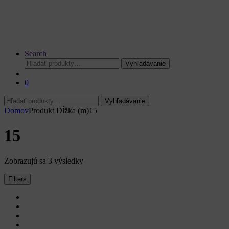
Search
Hľadať:
Vyhľadávanie
0
Hľadať:
Vyhľadávanie
Domov
Produkt Dĺžka (m)
15
15
Zoradené
Zobrazujú sa 3 výsledky
podľa
ceny:
Filters
od
najnižšej
po
najvyššiu