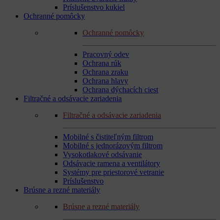
Príslušenstvo kukiel
Ochranné pomôcky
Ochranné pomôcky
Pracovný odev
Ochrana rúk
Ochrana zraku
Ochrana hlavy
Ochrana dýchacích ciest
Filtračné a odsávacie zariadenia
Filtračné a odsávacie zariadenia
Mobilné s čistiteľným filtrom
Mobilné s jednorázovým filtrom
Vysokotlakové odsávanie
Odsávacie ramena a ventilátory
Systémy pre priestorové vetranie
Príslušenstvo
Brúsne a rezné materiály
Brúsne a rezné materiály