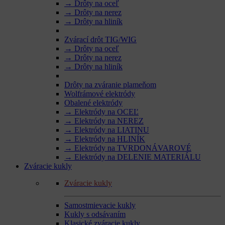
→ Drôty na oceľ
→ Drôty na nerez
→ Drôty na hliník
Zvárací drôt TIG/WIG
→ Drôty na oceľ
→ Drôty na nerez
→ Drôty na hliník
Drôty na zváranie plameňom
Wolfrámové elektródy
Obalené elektródy
→ Elektródy na OCEĽ
→ Elektródy na NEREZ
→ Elektródy na LIATINU
→ Elektródy na HLINÍK
→ Elektródy na TVRDONÁVAROVÉ
→ Elektródy na DELENIE MATERIÁLU
Zváracie kukly
Zváracie kukly
Samostmievacie kukly
Kukly s odsávaním
Klasické zváracie kukly