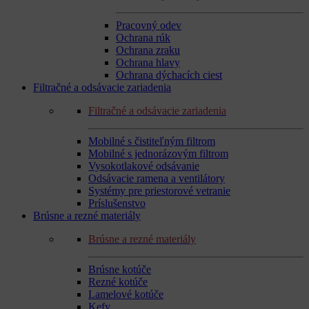
Pracovný odev
Ochrana rúk
Ochrana zraku
Ochrana hlavy
Ochrana dýchacích ciest
Filtračné a odsávacie zariadenia
Filtračné a odsávacie zariadenia
Mobilné s čistiteľným filtrom
Mobilné s jednorázovým filtrom
Vysokotlakové odsávanie
Odsávacie ramena a ventilátory
Systémy pre priestorové vetranie
Príslušenstvo
Brúsne a rezné materiály
Brúsne a rezné materiály
Brúsne kotúče
Rezné kotúče
Lamelové kotúče
Kefy