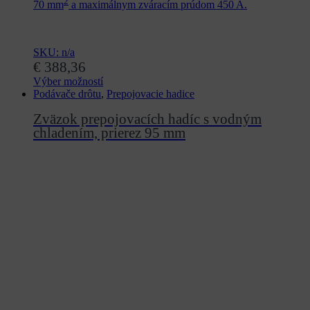
2
70 mm
a maximálnym zváracím prúdom 450 A.
SKU: n/a
€
388,36
Výber možností
Tento
Podávače drôtu
,
Prepojovacie hadice
produkt
Zväzok prepojovacích hadíc s vodným
má
viacero
chladením, prierez 95 mm
variantov.
Možnosti
si
môžete
vybrať
na
stránke
produktu.