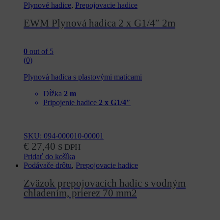
Plynové hadice
,
Prepojovacie hadice
EWM Plynová hadica 2 x G1/4″ 2m
0
out of 5
(0)
Plynová hadica s plastovými maticami
Dĺžka
2 m
Pripojenie hadice
2 x G1/4″
SKU: 094-000010-00001
€
27,40
S DPH
Pridať do košíka
Podávače drôtu
,
Prepojovacie hadice
Zväzok prepojovacích hadíc s vodným
chladením, prierez 70 mm2