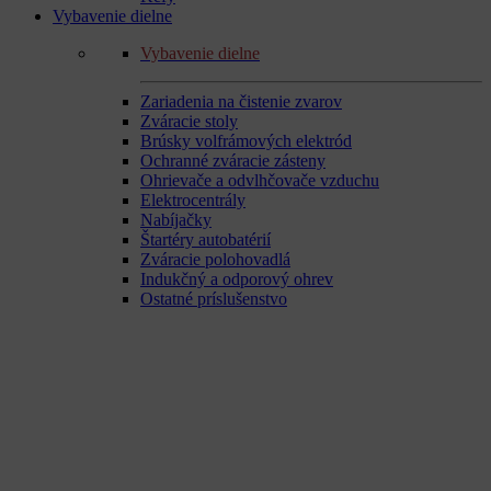
Vybavenie dielne
Vybavenie dielne
Zariadenia na čistenie zvarov
Zváracie stoly
Brúsky volfrámových elektród
Ochranné zváracie zásteny
Ohrievače a odvlhčovače vzduchu
Elektrocentrály
Nabíjačky
Štartéry autobatérií
Zváracie polohovadlá
Indukčný a odporový ohrev
Ostatné príslušenstvo