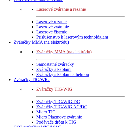
Laserové zváranie a rezanie
Laserové rezanie
Laserové zváranie
Laserové čistenie
Príslušenstvo k laserovým technológiam
Zváračky MMA (na elektródu)
Zváračky MMA (na elektródu)
Samostatné zváračky
Zváračky s káblami
Zváračky s káblami a helmou
Zváračky TIG/WIG
Zváračky TIG/WIG
Zváračky TIG/WIG DC
Zváračky TIG/WIG AC/DC
Micro TIG
Micro Plazmové zváranie
Podávače drôtu k TIG