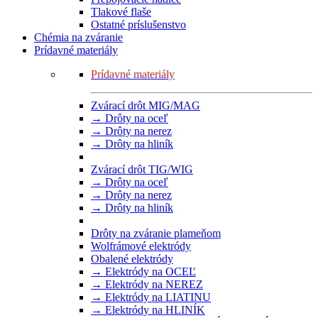
Tlakové flaše
Ostatné príslušenstvo
Chémia na zváranie
Prídavné materiály
Prídavné materiály
Zvárací drôt MIG/MAG
→ Drôty na oceľ
→ Drôty na nerez
→ Drôty na hliník
Zvárací drôt TIG/WIG
→ Drôty na oceľ
→ Drôty na nerez
→ Drôty na hliník
Drôty na zváranie plameňom
Wolfrámové elektródy
Obalené elektródy
→ Elektródy na OCEĽ
→ Elektródy na NEREZ
→ Elektródy na LIATINU
→ Elektródy na HLINÍK