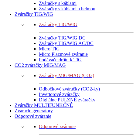
Zváračky s káblami
Zváračky s káblami a helmou
Zváračky TIG/WIG
Zváračky TIG/WIG
Zváračky TIG/WIG DC
Zváračky TIG/WIG AC/DC
Micro TIG
Micro Plazmové zváranie
Podávače drôtu k TIG
CO2 zváračky MIG/MAG
Zváračky MIG/MAG (CO2)
Odbočkové zváračky (CO2-ky)
Invertorové zváračky
Digitálne PULZNÉ zváračky
Zváračky MULTIFUNKČNÉ
Zváracie generátory
Odporové zváranie
Odporové zváranie