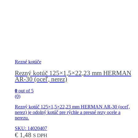
Rezné kotúče
Rezný kotúč 125×1,5×22,23 mm HERMAN
AR-30 (oceľ, nerez)
0
out of 5
(0)
Rezný kotúč 125×1,5×22,23 mm HERMAN AR-30 (oceľ,
nerez) je odolný kotúč pre rýchle a presné rezy ocele a
nerezu.
SKU: 14020407
€
1,48
S DPH