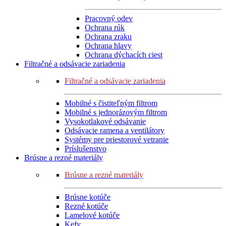
Pracovný odev
Ochrana rúk
Ochrana zraku
Ochrana hlavy
Ochrana dýchacích ciest
Filtračné a odsávacie zariadenia
Filtračné a odsávacie zariadenia
Mobilné s čistiteľným filtrom
Mobilné s jednorázovým filtrom
Vysokotlakové odsávanie
Odsávacie ramena a ventilátory
Systémy pre priestorové vetranie
Príslušenstvo
Brúsne a rezné materiály
Brúsne a rezné materiály
Brúsne kotúče
Rezné kotúče
Lamelové kotúče
Kefy