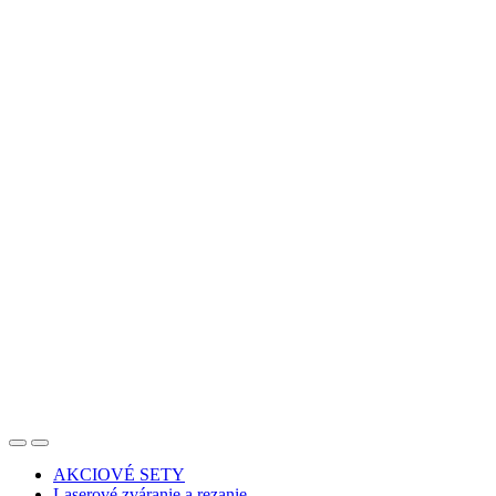
AKCIOVÉ SETY
Laserové zváranie a rezanie