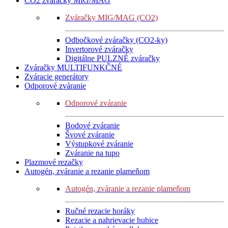
CO2 zváračky MIG/MAG
Zváračky MIG/MAG (CO2)
Odbočkové zváračky (CO2-ky)
Invertorové zváračky
Digitálne PULZNÉ zváračky
Zváračky MULTIFUNKČNÉ
Zváracie generátory
Odporové zváranie
Odporové zváranie
Bodové zváranie
Švové zváranie
Výstupkové zváranie
Zváranie na tupo
Plazmové rezačky
Autogén, zváranie a rezanie plameňom
Autogén, zváranie a rezanie plameňom
Ručné rezacie horáky
Rezacie a nahrievacie hubice