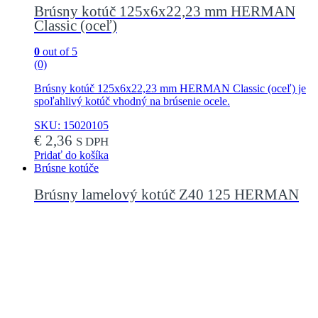
Brúsny kotúč 125x6x22,23 mm HERMAN
Classic (oceľ)
0
out of 5
(0)
Brúsny kotúč 125x6x22,23 mm HERMAN Classic (oceľ) je
spoľahlivý kotúč vhodný na brúsenie ocele.
SKU: 15020105
€
2,36
S DPH
Pridať do košíka
Brúsne kotúče
Brúsny lamelový kotúč Z40 125 HERMAN