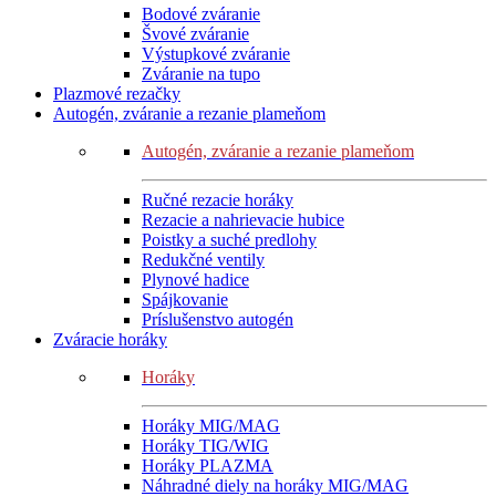
Bodové zváranie
Švové zváranie
Výstupkové zváranie
Zváranie na tupo
Plazmové rezačky
Autogén, zváranie a rezanie plameňom
Autogén, zváranie a rezanie plameňom
Ručné rezacie horáky
Rezacie a nahrievacie hubice
Poistky a suché predlohy
Redukčné ventily
Plynové hadice
Spájkovanie
Príslušenstvo autogén
Zváracie horáky
Horáky
Horáky MIG/MAG
Horáky TIG/WIG
Horáky PLAZMA
Náhradné diely na horáky MIG/MAG