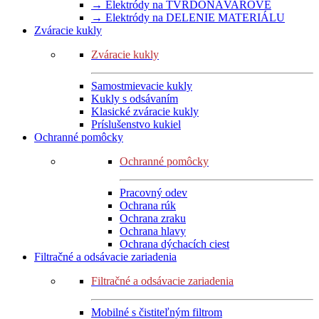
→ Elektródy na TVRDONÁVAROVÉ
→ Elektródy na DELENIE MATERIÁLU
Zváracie kukly
Zváracie kukly
Samostmievacie kukly
Kukly s odsávaním
Klasické zváracie kukly
Príslušenstvo kukiel
Ochranné pomôcky
Ochranné pomôcky
Pracovný odev
Ochrana rúk
Ochrana zraku
Ochrana hlavy
Ochrana dýchacích ciest
Filtračné a odsávacie zariadenia
Filtračné a odsávacie zariadenia
Mobilné s čistiteľným filtrom