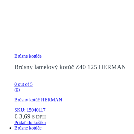
Brúsne kotúče
Brúsny lamelový kotúč Z40 125 HERMAN
0
out of 5
(0)
Brúsny kotúč HERMAN
SKU: 15040117
€
3,69
S DPH
Pridať do košíka
Brúsne kotúče