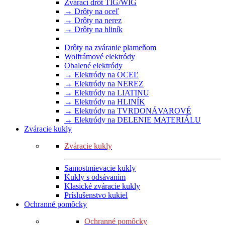
Zvárací drôt TIG/WIG
→ Drôty na oceľ
→ Drôty na nerez
→ Drôty na hliník
Drôty na zváranie plameňom
Wolfrámové elektródy
Obalené elektródy
→ Elektródy na OCEĽ
→ Elektródy na NEREZ
→ Elektródy na LIATINU
→ Elektródy na HLINÍK
→ Elektródy na TVRDONÁVAROVÉ
→ Elektródy na DELENIE MATERIÁLU
Zváracie kukly
Zváracie kukly
Samostmievacie kukly
Kukly s odsávaním
Klasické zváracie kukly
Príslušenstvo kukiel
Ochranné pomôcky
Ochranné pomôcky