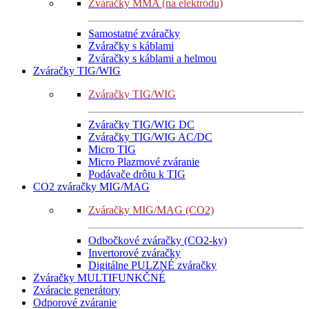
Zváračky MMA (na elektródu)
Samostatné zváračky
Zváračky s káblami
Zváračky s káblami a helmou
Zváračky TIG/WIG
Zváračky TIG/WIG
Zváračky TIG/WIG DC
Zváračky TIG/WIG AC/DC
Micro TIG
Micro Plazmové zváranie
Podávače drôtu k TIG
CO2 zváračky MIG/MAG
Zváračky MIG/MAG (CO2)
Odbočkové zváračky (CO2-ky)
Invertorové zváračky
Digitálne PULZNÉ zváračky
Zváračky MULTIFUNKČNÉ
Zváracie generátory
Odporové zváranie