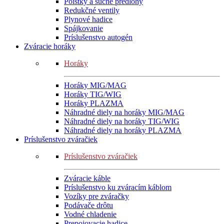
Poistky a suché predlohy
Redukčné ventily
Plynové hadice
Spájkovanie
Príslušenstvo autogén
Zváracie horáky
Horáky
Horáky MIG/MAG
Horáky TIG/WIG
Horáky PLAZMA
Náhradné diely na horáky MIG/MAG
Náhradné diely na horáky TIG/WIG
Náhradné diely na horáky PLAZMA
Príslušenstvo zváračiek
Príslušenstvo zváračiek
Zváracie káble
Príslušenstvo ku zváracím káblom
Vozíky pre zváračky
Podávače drôtu
Vodné chladenie
Prepojovacie hadice