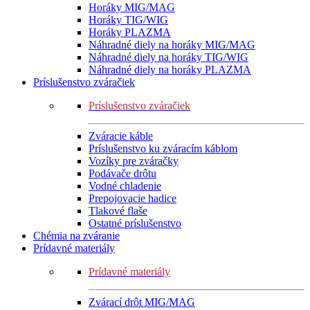
Horáky MIG/MAG
Horáky TIG/WIG
Horáky PLAZMA
Náhradné diely na horáky MIG/MAG
Náhradné diely na horáky TIG/WIG
Náhradné diely na horáky PLAZMA
Príslušenstvo zváračiek
Príslušenstvo zváračiek
Zváracie káble
Príslušenstvo ku zváracím káblom
Vozíky pre zváračky
Podávače drôtu
Vodné chladenie
Prepojovacie hadice
Tlakové flaše
Ostatné príslušenstvo
Chémia na zváranie
Prídavné materiály
Prídavné materiály
Zvárací drôt MIG/MAG