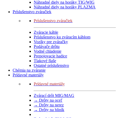
Náhradné diely na horáky TIG/WIG
Náhradné diely na horáky PLAZMA
Príslušenstvo zváračiek
Príslušenstvo zváračiek
Zváracie káble
Príslušenstvo ku zváracím káblom
Vozíky pre zváračky
Podávače drôtu
Vodné chladenie
Prepojovacie hadice
Tlakové flaše
Ostatné príslušenstvo
Chémia na zváranie
Prídavné materiály
Prídavné materiály
Zvárací drôt MIG/MAG
→ Drôty na oceľ
→ Drôty na nerez
→ Drôty na hliník