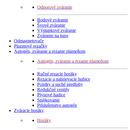
Odporové zváranie
Bodové zváranie
Švové zváranie
Výstupkové zváranie
Zváranie na tupo
Odmagnetovače
Plazmové rezačky
Autogén, zváranie a rezanie plameňom
Autogén, zváranie a rezanie plameňom
Ručné rezacie horáky
Rezacie a nahrievacie hubice
Poistky a suché predlohy
Redukčné ventily
Plynové hadice
Spájkovanie
Príslušenstvo autogén
Zváracie horáky
Horáky