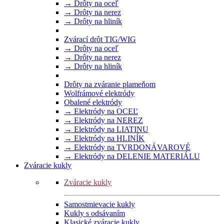
→ Drôty na oceľ
→ Drôty na nerez
→ Drôty na hliník
Zvárací drôt TIG/WIG
→ Drôty na oceľ
→ Drôty na nerez
→ Drôty na hliník
Drôty na zváranie plameňom
Wolfrámové elektródy
Obalené elektródy
→ Elektródy na OCEĽ
→ Elektródy na NEREZ
→ Elektródy na LIATINU
→ Elektródy na HLINÍK
→ Elektródy na TVRDONÁVAROVÉ
→ Elektródy na DELENIE MATERIÁLU
Zváracie kukly
Zváracie kukly
Samostmievacie kukly
Kukly s odsávaním
Klasické zváracie kukly