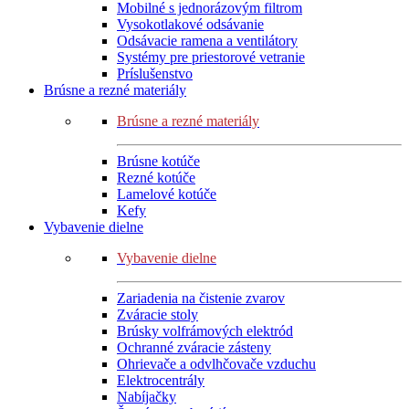
Mobilné s jednorázovým filtrom
Vysokotlakové odsávanie
Odsávacie ramena a ventilátory
Systémy pre priestorové vetranie
Príslušenstvo
Brúsne a rezné materiály
Brúsne a rezné materiály
Brúsne kotúče
Rezné kotúče
Lamelové kotúče
Kefy
Vybavenie dielne
Vybavenie dielne
Zariadenia na čistenie zvarov
Zváracie stoly
Brúsky volfrámových elektród
Ochranné zváracie zásteny
Ohrievače a odvlhčovače vzduchu
Elektrocentrály
Nabíjačky