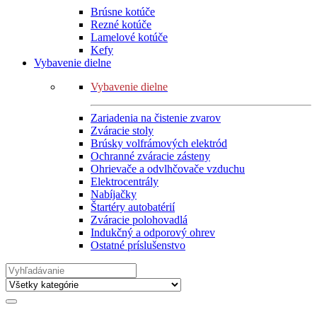
Brúsne kotúče
Rezné kotúče
Lamelové kotúče
Kefy
Vybavenie dielne
Vybavenie dielne
Zariadenia na čistenie zvarov
Zváracie stoly
Brúsky volfrámových elektród
Ochranné zváracie zásteny
Ohrievače a odvlhčovače vzduchu
Elektrocentrály
Nabíjačky
Štartéry autobatérií
Zváracie polohovadlá
Indukčný a odporový ohrev
Ostatné príslušenstvo
Search
for: