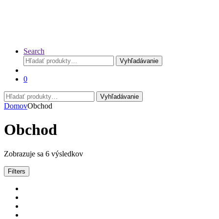
Search
Hľadať:
Vyhľadávanie
0
Hľadať:
Vyhľadávanie
Domov
Obchod
Obchod
Zoradené
Zobrazuje sa 6 výsledkov
podľa
ceny:
Filters
od
najnižšej
po
najvyššiu