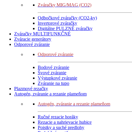
Zváračky MIG/MAG (CO2)
Odbočkové zváračky (CO2-ky)
Invertorové zváračky
Digitálne PULZNÉ zváračky
Zváračky MULTIFUNKČNÉ
Zváracie generátory
Odporové zváranie
Odporové zváranie
Bodové zváranie
Švové zváranie
Výstupkové zváranie
Zváranie na tupo
Plazmové rezačky
Autogén, zváranie a rezanie plameňom
Autogén, zváranie a rezanie plameňom
Ručné rezacie horáky
Rezacie a nahrievacie hubice
Poistky a suché predlohy