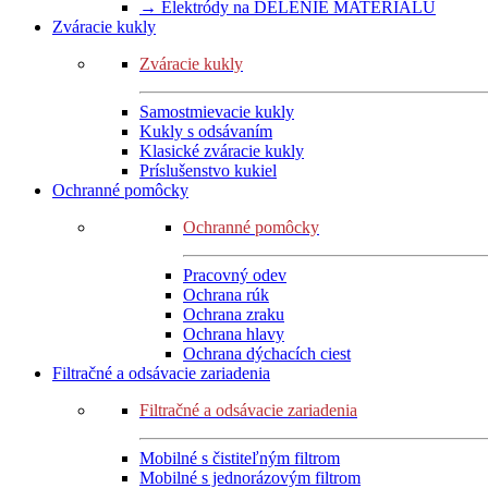
→ Elektródy na DELENIE MATERIÁLU
Zváracie kukly
Zváracie kukly
Samostmievacie kukly
Kukly s odsávaním
Klasické zváracie kukly
Príslušenstvo kukiel
Ochranné pomôcky
Ochranné pomôcky
Pracovný odev
Ochrana rúk
Ochrana zraku
Ochrana hlavy
Ochrana dýchacích ciest
Filtračné a odsávacie zariadenia
Filtračné a odsávacie zariadenia
Mobilné s čistiteľným filtrom
Mobilné s jednorázovým filtrom