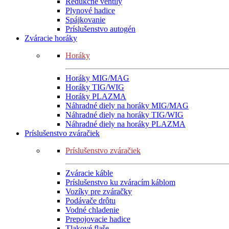
Redukčné ventily
Plynové hadice
Spájkovanie
Príslušenstvo autogén
Zváracie horáky
Horáky
Horáky MIG/MAG
Horáky TIG/WIG
Horáky PLAZMA
Náhradné diely na horáky MIG/MAG
Náhradné diely na horáky TIG/WIG
Náhradné diely na horáky PLAZMA
Príslušenstvo zváračiek
Príslušenstvo zváračiek
Zváracie káble
Príslušenstvo ku zváracím káblom
Vozíky pre zváračky
Podávače drôtu
Vodné chladenie
Prepojovacie hadice
Tlakové flaše