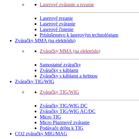
Laserové zváranie a rezanie
Laserové rezanie
Laserové zváranie
Laserové čistenie
Príslušenstvo k laserovým technológiam
Zváračky MMA (na elektródu)
Zváračky MMA (na elektródu)
Samostatné zváračky
Zváračky s káblami
Zváračky s káblami a helmou
Zváračky TIG/WIG
Zváračky TIG/WIG
Zváračky TIG/WIG DC
Zváračky TIG/WIG AC/DC
Micro TIG
Micro Plazmové zváranie
Podávače drôtu k TIG
CO2 zváračky MIG/MAG