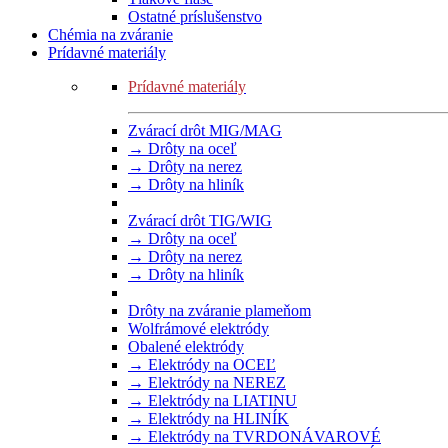
Ostatné príslušenstvo
Chémia na zváranie
Prídavné materiály
Prídavné materiály
Zvárací drôt MIG/MAG
→ Drôty na oceľ
→ Drôty na nerez
→ Drôty na hliník
Zvárací drôt TIG/WIG
→ Drôty na oceľ
→ Drôty na nerez
→ Drôty na hliník
Drôty na zváranie plameňom
Wolfrámové elektródy
Obalené elektródy
→ Elektródy na OCEĽ
→ Elektródy na NEREZ
→ Elektródy na LIATINU
→ Elektródy na HLINÍK
→ Elektródy na TVRDONÁVAROVÉ