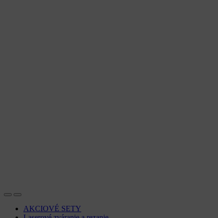
AKCIOVÉ SETY
Laserové zváranie a rezanie