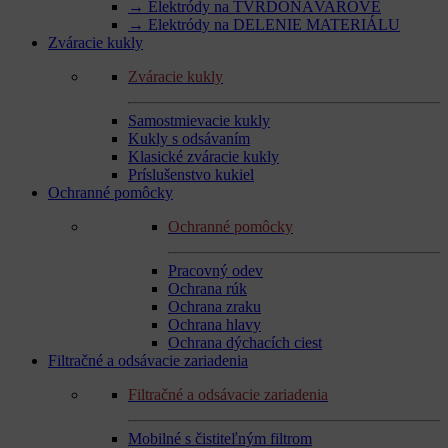
→ Elektródy na TVRDONÁVAROVÉ
→ Elektródy na DELENIE MATERIÁLU
Zváracie kukly
Zváracie kukly
Samostmievacie kukly
Kukly s odsávaním
Klasické zváracie kukly
Príslušenstvo kukiel
Ochranné pomôcky
Ochranné pomôcky
Pracovný odev
Ochrana rúk
Ochrana zraku
Ochrana hlavy
Ochrana dýchacích ciest
Filtračné a odsávacie zariadenia
Filtračné a odsávacie zariadenia
Mobilné s čistiteľným filtrom