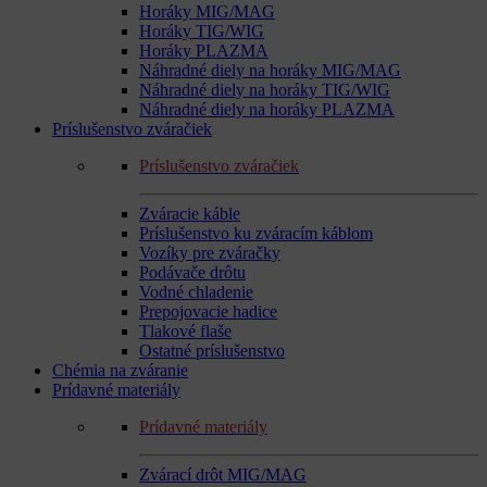
Horáky MIG/MAG
Horáky TIG/WIG
Horáky PLAZMA
Náhradné diely na horáky MIG/MAG
Náhradné diely na horáky TIG/WIG
Náhradné diely na horáky PLAZMA
Príslušenstvo zváračiek
Príslušenstvo zváračiek
Zváracie káble
Príslušenstvo ku zváracím káblom
Vozíky pre zváračky
Podávače drôtu
Vodné chladenie
Prepojovacie hadice
Tlakové flaše
Ostatné príslušenstvo
Chémia na zváranie
Prídavné materiály
Prídavné materiály
Zvárací drôt MIG/MAG