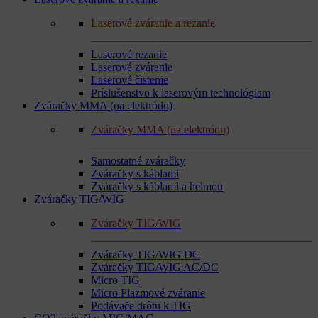
Laserové zváranie a rezanie
Laserové rezanie
Laserové zváranie
Laserové čistenie
Príslušenstvo k laserovým technológiam
Zváračky MMA (na elektródu)
Zváračky MMA (na elektródu)
Samostatné zváračky
Zváračky s káblami
Zváračky s káblami a helmou
Zváračky TIG/WIG
Zváračky TIG/WIG
Zváračky TIG/WIG DC
Zváračky TIG/WIG AC/DC
Micro TIG
Micro Plazmové zváranie
Podávače drôtu k TIG