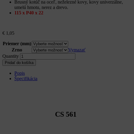
Brusný kotúč na oceľ, neželezné kovy, kovy univerzálne,
umelú hmotu, nerez a drevo.
115 x P40 x 22
€
1,05
Priemer (mm)
Zrno
Vymazať
Quantity
Pridať do košíka
Popis
Špecifikácia
CS 561