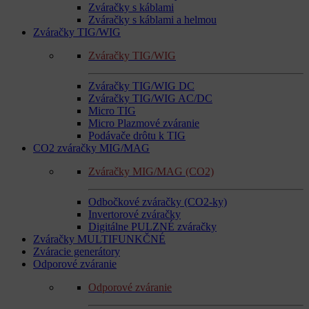
Zváračky s káblami
Zváračky s káblami a helmou
Zváračky TIG/WIG
Zváračky TIG/WIG
Zváračky TIG/WIG DC
Zváračky TIG/WIG AC/DC
Micro TIG
Micro Plazmové zváranie
Podávače drôtu k TIG
CO2 zváračky MIG/MAG
Zváračky MIG/MAG (CO2)
Odbočkové zváračky (CO2-ky)
Invertorové zváračky
Digitálne PULZNÉ zváračky
Zváračky MULTIFUNKČNÉ
Zváracie generátory
Odporové zváranie
Odporové zváranie