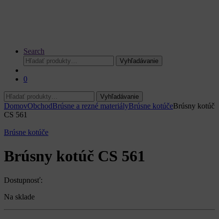
Search
Hľadať:
Vyhľadávanie
0
Hľadať:
Vyhľadávanie
Domov
Obchod
Brúsne a rezné materiály
Brúsne kotúče
Brúsny kotúč
CS 561
Brúsne kotúče
Brúsny kotúč CS 561
Dostupnosť:
Na sklade