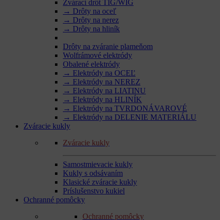
Zvárací drôt TIG/WIG
→ Drôty na oceľ
→ Drôty na nerez
→ Drôty na hliník
Drôty na zváranie plameňom
Wolfrámové elektródy
Obalené elektródy
→ Elektródy na OCEĽ
→ Elektródy na NEREZ
→ Elektródy na LIATINU
→ Elektródy na HLINÍK
→ Elektródy na TVRDONÁVAROVÉ
→ Elektródy na DELENIE MATERIÁLU
Zváracie kukly
Zváracie kukly
Samostmievacie kukly
Kukly s odsávaním
Klasické zváracie kukly
Príslušenstvo kukiel
Ochranné pomôcky
Ochranné pomôcky