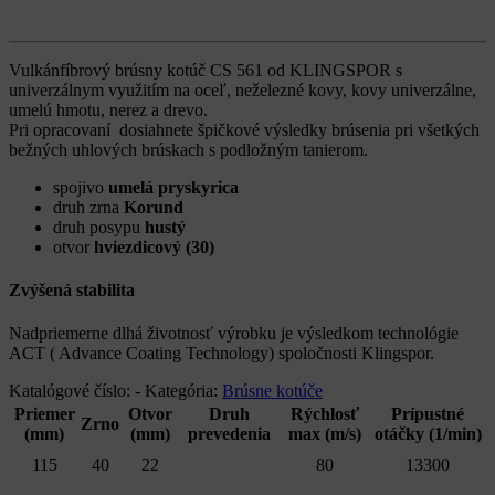
Vulkánfíbrový brúsny kotúč CS 561 od KLINGSPOR s
univerzálnym využitím na oceľ, neželezné kovy, kovy univerzálne,
umelú hmotu, nerez a drevo.
Pri opracovaní dosiahnete špičkové výsledky brúsenia pri všetkých
bežných uhlových brúskach s podložným tanierom.
spojivo
umelá pryskyrica
druh zrna
Korund
druh posypu
hustý
otvor
hviezdicový (30)
Zvýšená stabilita
Nadpriemerne dlhá životnosť výrobku je výsledkom technológie
ACT ( Advance Coating Technology) spoločnosti Klingspor.
Katalógové číslo:
-
Kategória:
Brúsne kotúče
Priemer
Otvor
Druh
Rýchlosť
Prípustné
Zrno
(mm)
(mm)
prevedenia
max (m/s)
otáčky (1/min)
115
40
22
80
13300