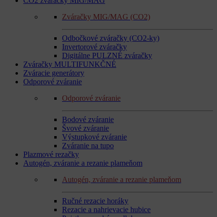
CO2 zváračky MIG/MAG
Zváračky MIG/MAG (CO2)
Odbočkové zváračky (CO2-ky)
Invertorové zváračky
Digitálne PULZNÉ zváračky
Zváračky MULTIFUNKČNÉ
Zváracie generátory
Odporové zváranie
Odporové zváranie
Bodové zváranie
Švové zváranie
Výstupkové zváranie
Zváranie na tupo
Plazmové rezačky
Autogén, zváranie a rezanie plameňom
Autogén, zváranie a rezanie plameňom
Ručné rezacie horáky
Rezacie a nahrievacie hubice