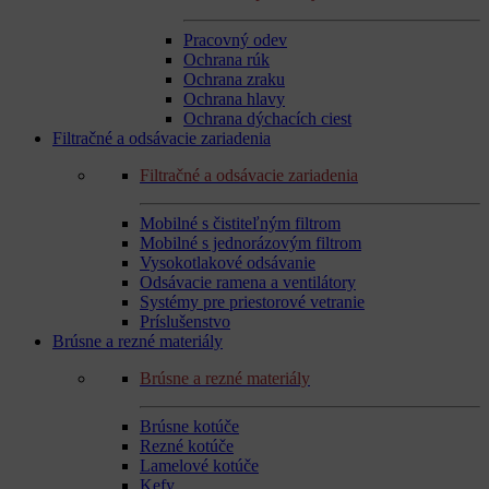
Pracovný odev
Ochrana rúk
Ochrana zraku
Ochrana hlavy
Ochrana dýchacích ciest
Filtračné a odsávacie zariadenia
Filtračné a odsávacie zariadenia
Mobilné s čistiteľným filtrom
Mobilné s jednorázovým filtrom
Vysokotlakové odsávanie
Odsávacie ramena a ventilátory
Systémy pre priestorové vetranie
Príslušenstvo
Brúsne a rezné materiály
Brúsne a rezné materiály
Brúsne kotúče
Rezné kotúče
Lamelové kotúče
Kefy