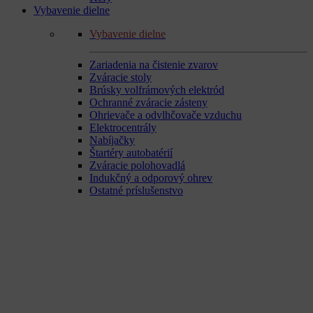
Vybavenie dielne
Vybavenie dielne
Zariadenia na čistenie zvarov
Zváracie stoly
Brúsky volfrámových elektród
Ochranné zváracie zásteny
Ohrievače a odvlhčovače vzduchu
Elektrocentrály
Nabíjačky
Štartéry autobatérií
Zváracie polohovadlá
Indukčný a odporový ohrev
Ostatné príslušenstvo