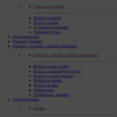
Odporové zváranie
Bodové zváranie
Švové zváranie
Výstupkové zváranie
Zváranie na tupo
Odmagnetovače
Plazmové rezačky
Autogén, zváranie a rezanie plameňom
Autogén, zváranie a rezanie plameňom
Ručné rezacie horáky
Rezacie a nahrievacie hubice
Poistky a suché predlohy
Redukčné ventily
Plynové hadice
Spájkovanie
Príslušenstvo autogén
Zváracie horáky
Horáky