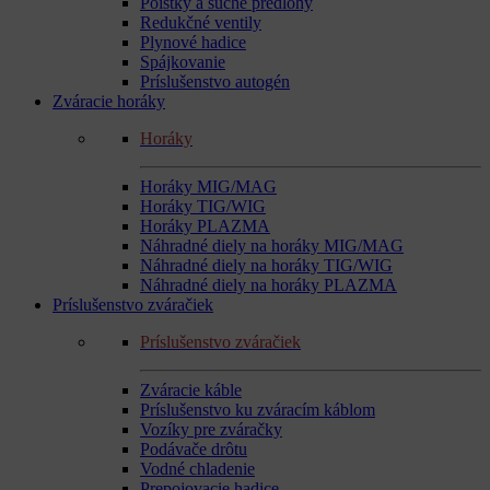
Poistky a suché predlohy
Redukčné ventily
Plynové hadice
Spájkovanie
Príslušenstvo autogén
Zváracie horáky
Horáky
Horáky MIG/MAG
Horáky TIG/WIG
Horáky PLAZMA
Náhradné diely na horáky MIG/MAG
Náhradné diely na horáky TIG/WIG
Náhradné diely na horáky PLAZMA
Príslušenstvo zváračiek
Príslušenstvo zváračiek
Zváracie káble
Príslušenstvo ku zváracím káblom
Vozíky pre zváračky
Podávače drôtu
Vodné chladenie
Prepojovacie hadice