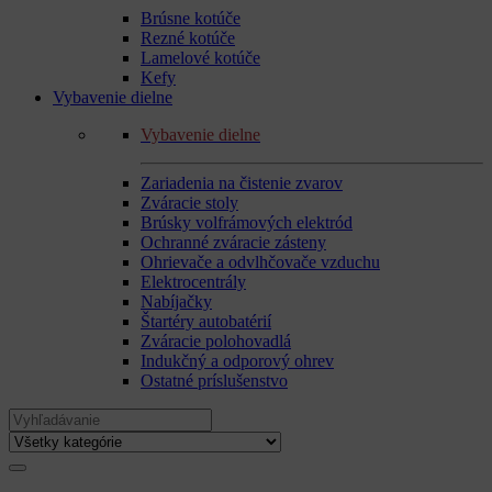
Brúsne kotúče
Rezné kotúče
Lamelové kotúče
Kefy
Vybavenie dielne
Vybavenie dielne
Zariadenia na čistenie zvarov
Zváracie stoly
Brúsky volfrámových elektród
Ochranné zváracie zásteny
Ohrievače a odvlhčovače vzduchu
Elektrocentrály
Nabíjačky
Štartéry autobatérií
Zváracie polohovadlá
Indukčný a odporový ohrev
Ostatné príslušenstvo
Search
for: