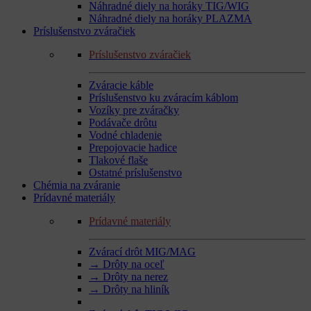
Náhradné diely na horáky TIG/WIG
Náhradné diely na horáky PLAZMA
Príslušenstvo zváračiek
Príslušenstvo zváračiek
Zváracie káble
Príslušenstvo ku zváracím káblom
Vozíky pre zváračky
Podávače drôtu
Vodné chladenie
Prepojovacie hadice
Tlakové flaše
Ostatné príslušenstvo
Chémia na zváranie
Prídavné materiály
Prídavné materiály
Zvárací drôt MIG/MAG
→ Drôty na oceľ
→ Drôty na nerez
→ Drôty na hliník