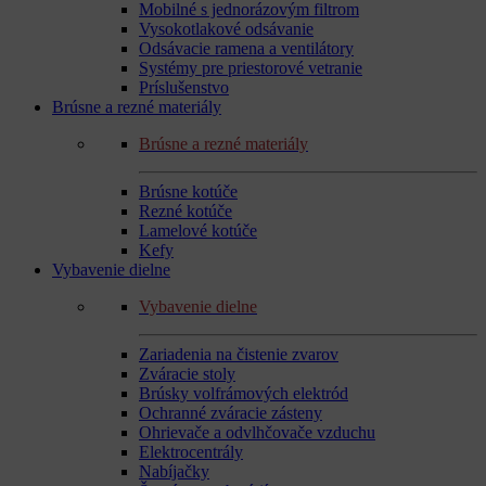
Mobilné s jednorázovým filtrom
Vysokotlakové odsávanie
Odsávacie ramena a ventilátory
Systémy pre priestorové vetranie
Príslušenstvo
Brúsne a rezné materiály
Brúsne a rezné materiály
Brúsne kotúče
Rezné kotúče
Lamelové kotúče
Kefy
Vybavenie dielne
Vybavenie dielne
Zariadenia na čistenie zvarov
Zváracie stoly
Brúsky volfrámových elektród
Ochranné zváracie zásteny
Ohrievače a odvlhčovače vzduchu
Elektrocentrály
Nabíjačky