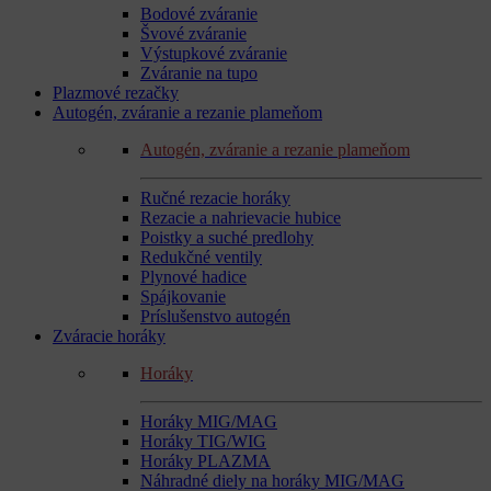
Bodové zváranie
Švové zváranie
Výstupkové zváranie
Zváranie na tupo
Plazmové rezačky
Autogén, zváranie a rezanie plameňom
Autogén, zváranie a rezanie plameňom
Ručné rezacie horáky
Rezacie a nahrievacie hubice
Poistky a suché predlohy
Redukčné ventily
Plynové hadice
Spájkovanie
Príslušenstvo autogén
Zváracie horáky
Horáky
Horáky MIG/MAG
Horáky TIG/WIG
Horáky PLAZMA
Náhradné diely na horáky MIG/MAG