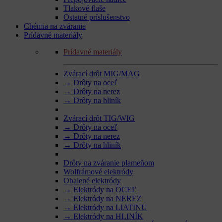
Tlakové flaše
Ostatné príslušenstvo
Chémia na zváranie
Prídavné materiály
Prídavné materiály
Zvárací drôt MIG/MAG
→ Drôty na oceľ
→ Drôty na nerez
→ Drôty na hliník
Zvárací drôt TIG/WIG
→ Drôty na oceľ
→ Drôty na nerez
→ Drôty na hliník
Drôty na zváranie plameňom
Wolfrámové elektródy
Obalené elektródy
→ Elektródy na OCEĽ
→ Elektródy na NEREZ
→ Elektródy na LIATINU
→ Elektródy na HLINÍK