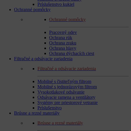
Príslušenstvo kukiel
Ochranné pomôcky
Ochranné pomôcky
Pracovný odev
Ochrana rúk
Ochrana zraku
Ochrana hlavy
Ochrana dýchacích ciest
Filtračné a odsávacie zariadenia
Filtračné a odsávacie zariadenia
Mobilné s čistiteľným filtrom
Mobilné s jednorázovým filtrom
Vysokotlakové odsávanie
Odsávacie ramena a ventilátory
Systémy pre priestorové vetranie
Príslušenstvo
Brúsne a rezné materiály
Brúsne a rezné materiály