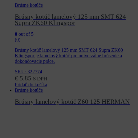
Brúsne kotúče
Brúsny kotúč lamelový 125 mm SMT 624
Supra ZK60 Klingspor
0
out of 5
(0)
Brúsny kotúč lamelový 125 mm SMT 624 Supra ZK60
Klingspor je lamelový kotúč pre univerzálne brúsenie a
dokončovacie práce.
SKU: 322774
€
5,85
S DPH
Pridať do košíka
Brúsne kotúče
Brúsny lamelový kotúč Z60 125 HERMAN