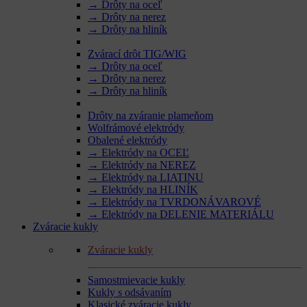
→ Drôty na oceľ
→ Drôty na nerez
→ Drôty na hliník
Zvárací drôt TIG/WIG
→ Drôty na oceľ
→ Drôty na nerez
→ Drôty na hliník
Drôty na zváranie plameňom
Wolfrámové elektródy
Obalené elektródy
→ Elektródy na OCEĽ
→ Elektródy na NEREZ
→ Elektródy na LIATINU
→ Elektródy na HLINÍK
→ Elektródy na TVRDONÁVAROVÉ
→ Elektródy na DELENIE MATERIÁLU
Zváracie kukly
Zváracie kukly
Samostmievacie kukly
Kukly s odsávaním
Klasické zváracie kukly