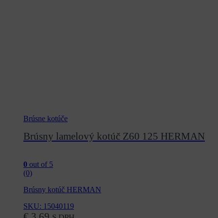
Brúsne kotúče
Brúsny lamelový kotúč Z60 125 HERMAN
0
out of 5
(0)
Brúsny kotúč HERMAN
SKU: 15040119
€
3,69
S DPH