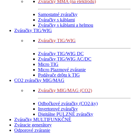
Zváračky MMA (na elektródu)
Samostatné zváračky
Zváračky s káblami
Zváračky s káblami a helmou
Zváračky TIG/WIG
Zváračky TIG/WIG
Zváračky TIG/WIG DC
Zváračky TIG/WIG AC/DC
Micro TIG
Micro Plazmové zváranie
Podávače drôtu k TIG
CO2 zváračky MIG/MAG
Zváračky MIG/MAG (CO2)
Odbočkové zváračky (CO2-ky)
Invertorové zváračky
Digitálne PULZNÉ zváračky
Zváračky MULTIFUNKČNÉ
Zváracie generátory
Odporové zváranie