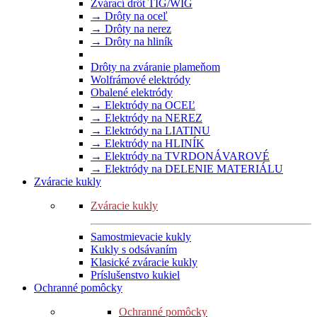
Zvárací drôt TIG/WIG
→ Drôty na oceľ
→ Drôty na nerez
→ Drôty na hliník
Drôty na zváranie plameňom
Wolfrámové elektródy
Obalené elektródy
→ Elektródy na OCEĽ
→ Elektródy na NEREZ
→ Elektródy na LIATINU
→ Elektródy na HLINÍK
→ Elektródy na TVRDONÁVAROVÉ
→ Elektródy na DELENIE MATERIÁLU
Zváracie kukly
Zváracie kukly
Samostmievacie kukly
Kukly s odsávaním
Klasické zváracie kukly
Príslušenstvo kukiel
Ochranné pomôcky
Ochranné pomôcky