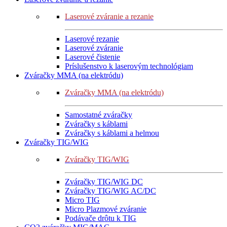
Laserové zváranie a rezanie
Laserové rezanie
Laserové zváranie
Laserové čistenie
Príslušenstvo k laserovým technológiam
Zváračky MMA (na elektródu)
Zváračky MMA (na elektródu)
Samostatné zváračky
Zváračky s káblami
Zváračky s káblami a helmou
Zváračky TIG/WIG
Zváračky TIG/WIG
Zváračky TIG/WIG DC
Zváračky TIG/WIG AC/DC
Micro TIG
Micro Plazmové zváranie
Podávače drôtu k TIG