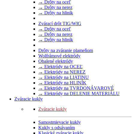
→ Drôty na oceľ
→ Drôty na nerez
→ Drôty na hliník
Zvárací drôt TIG/WIG
→ Drôty na oceľ
→ Drôty na nerez
→ Drôty na hliník
Drôty na zváranie plameňom
Wolfrámové elektródy
Obalené elektródy
→ Elektródy na OCEĽ
→ Elektródy na NEREZ
→ Elektródy na LIATINU
→ Elektródy na HLINÍK
→ Elektródy na TVRDONÁVAROVÉ
→ Elektródy na DELENIE MATERIÁLU
Zváracie kukly
Zváracie kukly
Samostmievacie kukly
Kukly s odsávaním
Klasické zváracie kukly