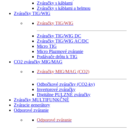
Zváračky s káblami
Zváračky s káblami a helmou
Zváračky TIG/WIG
Zváračky TIG/WIG
Zváračky TIG/WIG DC
Zváračky TIG/WIG AC/DC
Micro TIG
Micro Plazmové zváranie
Podávače drôtu k TIG
CO2 zváračky MIG/MAG
Zváračky MIG/MAG (CO2)
Odbočkové zváračky (CO2-ky)
Invertorové zváračky
Digitálne PULZNÉ zváračky
Zváračky MULTIFUNKČNÉ
Zváracie generátory
Odporové zváranie
Odporové zváranie