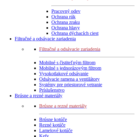
Pracovný odev
Ochrana rúk
Ochrana zraku
Ochrana hlavy
Ochrana dýchacích ciest
Filtračné a odsávacie zariadenia
Filtračné a odsávacie zariadenia
Mobilné s čistiteľným filtrom
Mobilné s jednorázovým filtrom
Vysokotlakové odsávanie
Odsávacie ramena a ventilátory
Systémy pre priestorové vetranie
Príslušenstvo
Brúsne a rezné materiály
Brúsne a rezné materiály
Brúsne kotúče
Rezné kotúče
Lamelové kotúče
Kefy