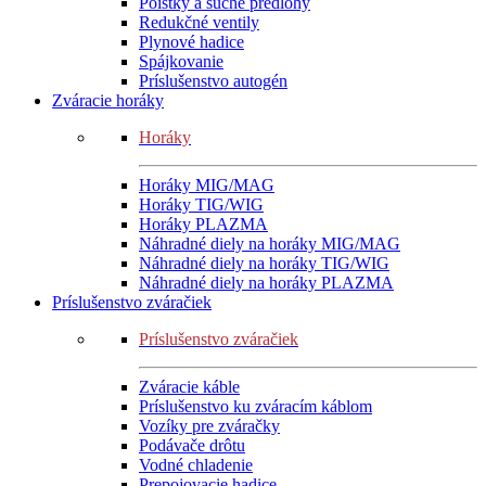
Poistky a suché predlohy
Redukčné ventily
Plynové hadice
Spájkovanie
Príslušenstvo autogén
Zváracie horáky
Horáky
Horáky MIG/MAG
Horáky TIG/WIG
Horáky PLAZMA
Náhradné diely na horáky MIG/MAG
Náhradné diely na horáky TIG/WIG
Náhradné diely na horáky PLAZMA
Príslušenstvo zváračiek
Príslušenstvo zváračiek
Zváracie káble
Príslušenstvo ku zváracím káblom
Vozíky pre zváračky
Podávače drôtu
Vodné chladenie
Prepojovacie hadice