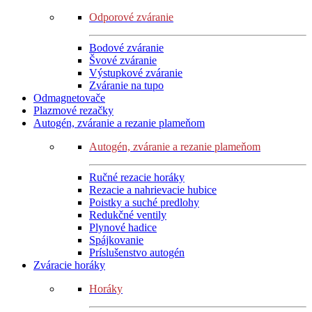
Odporové zváranie
Bodové zváranie
Švové zváranie
Výstupkové zváranie
Zváranie na tupo
Odmagnetovače
Plazmové rezačky
Autogén, zváranie a rezanie plameňom
Autogén, zváranie a rezanie plameňom
Ručné rezacie horáky
Rezacie a nahrievacie hubice
Poistky a suché predlohy
Redukčné ventily
Plynové hadice
Spájkovanie
Príslušenstvo autogén
Zváracie horáky
Horáky