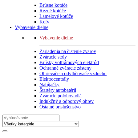
Brúsne kotúče
Rezné kotúče
Lamelové kotúče
Kefy
Vybavenie dielne
Vybavenie dielne
Zariadenia na čistenie zvarov
Zváracie stoly
Brúsky volfrámových elektród
Ochranné zváracie zásteny
Ohrievače a odvlhčovače vzduchu
Elektrocentrály
Nabíjačky
Štartéry autobatérií
Zváracie polohovadlá
Indukčný a odporový ohrev
Ostatné príslušenstvo
Search
for: