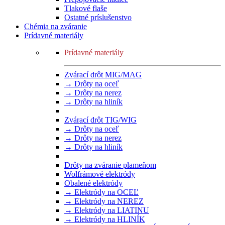
Tlakové flaše
Ostatné príslušenstvo
Chémia na zváranie
Prídavné materiály
Prídavné materiály
Zvárací drôt MIG/MAG
→ Drôty na oceľ
→ Drôty na nerez
→ Drôty na hliník
Zvárací drôt TIG/WIG
→ Drôty na oceľ
→ Drôty na nerez
→ Drôty na hliník
Drôty na zváranie plameňom
Wolfrámové elektródy
Obalené elektródy
→ Elektródy na OCEĽ
→ Elektródy na NEREZ
→ Elektródy na LIATINU
→ Elektródy na HLINÍK