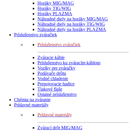
Horáky MIG/MAG
Horáky TIG/WIG
Horáky PLAZMA
Náhradné diely na horáky MIG/MAG
Náhradné diely na horáky TIG/WIG
Náhradné diely na horáky PLAZMA
Príslušenstvo zváračiek
Príslušenstvo zváračiek
Zváracie káble
Príslušenstvo ku zváracím káblom
Vozíky pre zváračky
Podávače drôtu
Vodné chladenie
Prepojovacie hadice
Tlakové flaše
Ostatné príslušenstvo
Chémia na zváranie
Prídavné materiály
Prídavné materiály
Zvárací drôt MIG/MAG