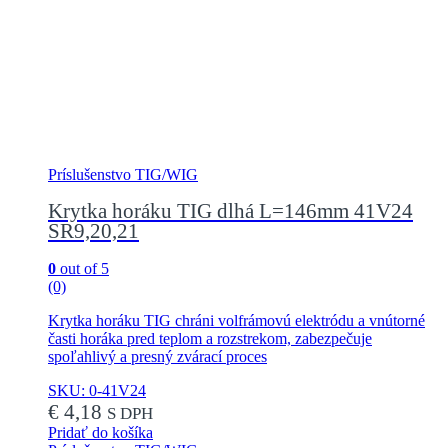
Príslušenstvo TIG/WIG
Krytka horáku TIG dlhá L=146mm 41V24
SR9,20,21
0
out of 5
(0)
Krytka horáku TIG chráni volfrámovú elektródu a vnútorné
časti horáka pred teplom a rozstrekom, zabezpečuje
spoľahlivý a presný zvárací proces
SKU: 0-41V24
€
4,18
S DPH
Pridať do košíka