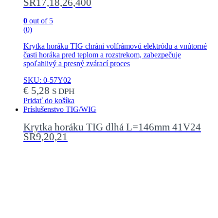
SR17,18,26,400
0
out of 5
(0)
Krytka horáku TIG chráni volfrámovú elektródu a vnútorné
časti horáka pred teplom a rozstrekom, zabezpečuje
spoľahlivý a presný zvárací proces
SKU: 0-57Y02
€
5,28
S DPH
Pridať do košíka
Príslušenstvo TIG/WIG
Krytka horáku TIG dlhá L=146mm 41V24
SR9,20,21