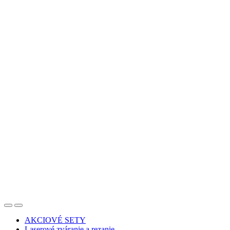
AKCIOVÉ SETY
Laserové zváranie a rezanie