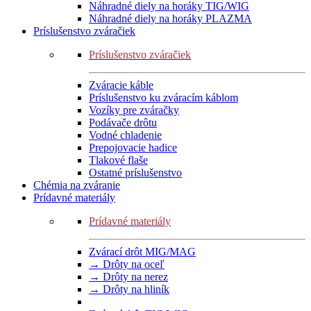
Náhradné diely na horáky TIG/WIG
Náhradné diely na horáky PLAZMA
Príslušenstvo zváračiek
Príslušenstvo zváračiek
Zváracie káble
Príslušenstvo ku zváracím káblom
Vozíky pre zváračky
Podávače drôtu
Vodné chladenie
Prepojovacie hadice
Tlakové flaše
Ostatné príslušenstvo
Chémia na zváranie
Prídavné materiály
Prídavné materiály
Zvárací drôt MIG/MAG
→ Drôty na oceľ
→ Drôty na nerez
→ Drôty na hliník