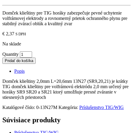
Domček klieštiny pre TIG horáky zabezpečuje pevné uchytenie
volfrámovej elektrody a rovnomerný prietok ochranného plynu pre
stabilný zvárací oblúk a kvalitný zvar
€
2,37
S DPH
Na sklade
Quantity
Pridať do košíka
Popis
Domček klieštiny 2,0mm L=20,6mm 13N27 (SR9,20,21) je krátky
TIG domček klieštiny pre volfrámovú elektródu 2,0 mm určený pre
horáky SR9 SR20 a SR21 ktorý umožňuje presné zváranie v
stiesnených priestoroch
Katalógové číslo:
0-13N27M
Kategória:
Príslušenstvo TIG/WIG
Súvisiace produkty
Príslušenstvo TIG/WIG