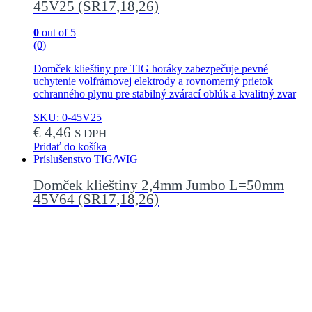
45V25 (SR17,18,26)
0
out of 5
(0)
Domček klieštiny pre TIG horáky zabezpečuje pevné
uchytenie volfrámovej elektrody a rovnomerný prietok
ochranného plynu pre stabilný zvárací oblúk a kvalitný zvar
SKU: 0-45V25
€
4,46
S DPH
Pridať do košíka
Príslušenstvo TIG/WIG
Domček klieštiny 2,4mm Jumbo L=50mm
45V64 (SR17,18,26)