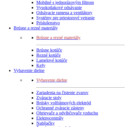
Mobilné s jednorázovým filtrom
Vysokotlakové odsávanie
Odsávacie ramena a ventilátory
Systémy pre priestorové vetranie
Príslušenstvo
Brúsne a rezné materiály
Brúsne a rezné materiály
Brúsne kotúče
Rezné kotúče
Lamelové kotúče
Kefy
Vybavenie dielne
Vybavenie dielne
Zariadenia na čistenie zvarov
Zváracie stoly
Brúsky volfrámových elektród
Ochranné zváracie zásteny
Ohrievače a odvlhčovače vzduchu
Elektrocentrály
Nabíjačky