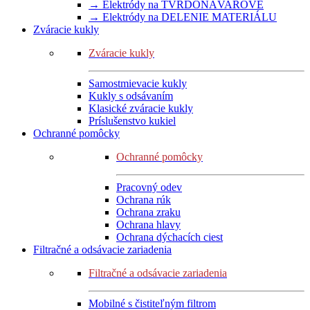
→ Elektródy na TVRDONÁVAROVÉ
→ Elektródy na DELENIE MATERIÁLU
Zváracie kukly
Zváracie kukly
Samostmievacie kukly
Kukly s odsávaním
Klasické zváracie kukly
Príslušenstvo kukiel
Ochranné pomôcky
Ochranné pomôcky
Pracovný odev
Ochrana rúk
Ochrana zraku
Ochrana hlavy
Ochrana dýchacích ciest
Filtračné a odsávacie zariadenia
Filtračné a odsávacie zariadenia
Mobilné s čistiteľným filtrom