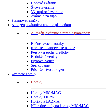
Bodové zváranie
Švové zváranie
Výstupkové zváranie
Zváranie na tupo
Plazmové rezačky
Autogén, zváranie a rezanie plameňom
Autogén, zváranie a rezanie plameňom
Ručné rezacie horáky
Rezacie a nahrievacie hubice
Poistky a suché predlohy
Redukčné ventily
Plynové hadice
Spájkovanie
Príslušenstvo autogén
Zváracie horáky
Horáky
Horáky MIG/MAG
Horáky TIG/WIG
Horáky PLAZMA
Náhradné diely na horáky MIG/MAG