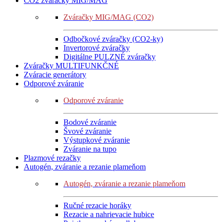
CO2 zváračky MIG/MAG
Zváračky MIG/MAG (CO2)
Odbočkové zváračky (CO2-ky)
Invertorové zváračky
Digitálne PULZNÉ zváračky
Zváračky MULTIFUNKČNÉ
Zváracie generátory
Odporové zváranie
Odporové zváranie
Bodové zváranie
Švové zváranie
Výstupkové zváranie
Zváranie na tupo
Plazmové rezačky
Autogén, zváranie a rezanie plameňom
Autogén, zváranie a rezanie plameňom
Ručné rezacie horáky
Rezacie a nahrievacie hubice