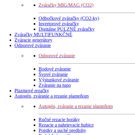
Zváračky MIG/MAG (CO2)
Odbočkové zváračky (CO2-ky)
Invertorové zváračky
Digitálne PULZNÉ zváračky
Zváračky MULTIFUNKČNÉ
Zváracie generátory
Odporové zváranie
Odporové zváranie
Bodové zváranie
Švové zváranie
Výstupkové zváranie
Zváranie na tupo
Plazmové rezačky
Autogén, zváranie a rezanie plameňom
Autogén, zváranie a rezanie plameňom
Ručné rezacie horáky
Rezacie a nahrievacie hubice
Poistky a suché predlohy