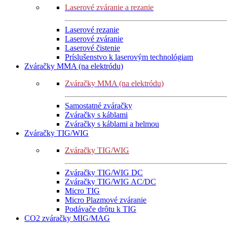
Laserové zváranie a rezanie
Laserové rezanie
Laserové zváranie
Laserové čistenie
Príslušenstvo k laserovým technológiam
Zváračky MMA (na elektródu)
Zváračky MMA (na elektródu)
Samostatné zváračky
Zváračky s káblami
Zváračky s káblami a helmou
Zváračky TIG/WIG
Zváračky TIG/WIG
Zváračky TIG/WIG DC
Zváračky TIG/WIG AC/DC
Micro TIG
Micro Plazmové zváranie
Podávače drôtu k TIG
CO2 zváračky MIG/MAG