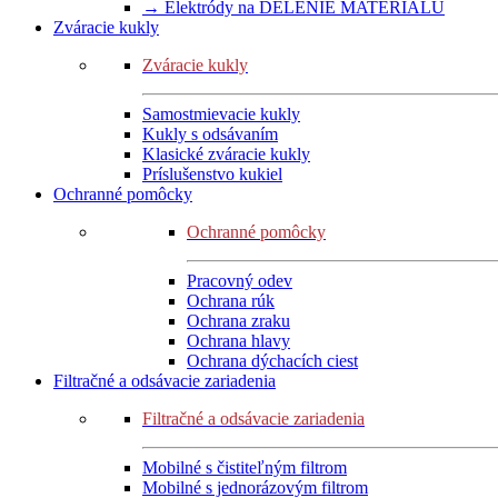
→ Elektródy na DELENIE MATERIÁLU
Zváracie kukly
Zváracie kukly
Samostmievacie kukly
Kukly s odsávaním
Klasické zváracie kukly
Príslušenstvo kukiel
Ochranné pomôcky
Ochranné pomôcky
Pracovný odev
Ochrana rúk
Ochrana zraku
Ochrana hlavy
Ochrana dýchacích ciest
Filtračné a odsávacie zariadenia
Filtračné a odsávacie zariadenia
Mobilné s čistiteľným filtrom
Mobilné s jednorázovým filtrom