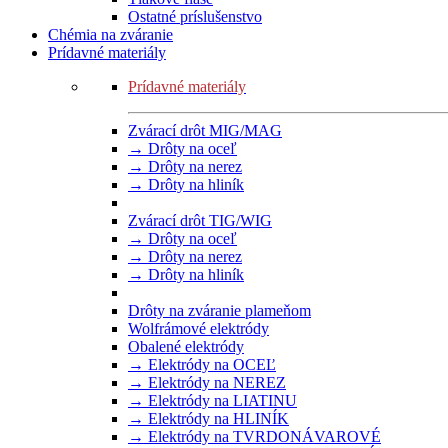
Ostatné príslušenstvo
Chémia na zváranie
Prídavné materiály
Prídavné materiály
Zvárací drôt MIG/MAG
→ Drôty na oceľ
→ Drôty na nerez
→ Drôty na hliník
Zvárací drôt TIG/WIG
→ Drôty na oceľ
→ Drôty na nerez
→ Drôty na hliník
Drôty na zváranie plameňom
Wolfrámové elektródy
Obalené elektródy
→ Elektródy na OCEĽ
→ Elektródy na NEREZ
→ Elektródy na LIATINU
→ Elektródy na HLINÍK
→ Elektródy na TVRDONÁVAROVÉ