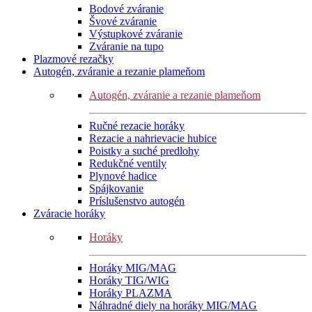
Bodové zváranie
Švové zváranie
Výstupkové zváranie
Zváranie na tupo
Plazmové rezačky
Autogén, zváranie a rezanie plameňom
Autogén, zváranie a rezanie plameňom
Ručné rezacie horáky
Rezacie a nahrievacie hubice
Poistky a suché predlohy
Redukčné ventily
Plynové hadice
Spájkovanie
Príslušenstvo autogén
Zváracie horáky
Horáky
Horáky MIG/MAG
Horáky TIG/WIG
Horáky PLAZMA
Náhradné diely na horáky MIG/MAG