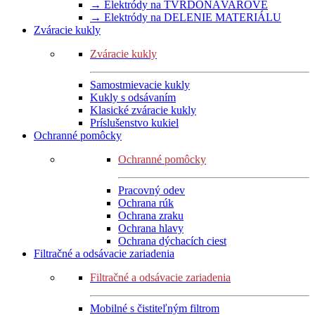
→ Elektródy na TVRDONÁVAROVÉ
→ Elektródy na DELENIE MATERIÁLU
Zváracie kukly
Zváracie kukly
Samostmievacie kukly
Kukly s odsávaním
Klasické zváracie kukly
Príslušenstvo kukiel
Ochranné pomôcky
Ochranné pomôcky
Pracovný odev
Ochrana rúk
Ochrana zraku
Ochrana hlavy
Ochrana dýchacích ciest
Filtračné a odsávacie zariadenia
Filtračné a odsávacie zariadenia
Mobilné s čistiteľným filtrom