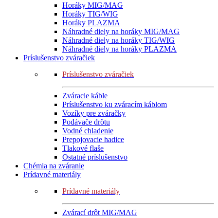
Horáky MIG/MAG
Horáky TIG/WIG
Horáky PLAZMA
Náhradné diely na horáky MIG/MAG
Náhradné diely na horáky TIG/WIG
Náhradné diely na horáky PLAZMA
Príslušenstvo zváračiek
Príslušenstvo zváračiek
Zváracie káble
Príslušenstvo ku zváracím káblom
Vozíky pre zváračky
Podávače drôtu
Vodné chladenie
Prepojovacie hadice
Tlakové flaše
Ostatné príslušenstvo
Chémia na zváranie
Prídavné materiály
Prídavné materiály
Zvárací drôt MIG/MAG