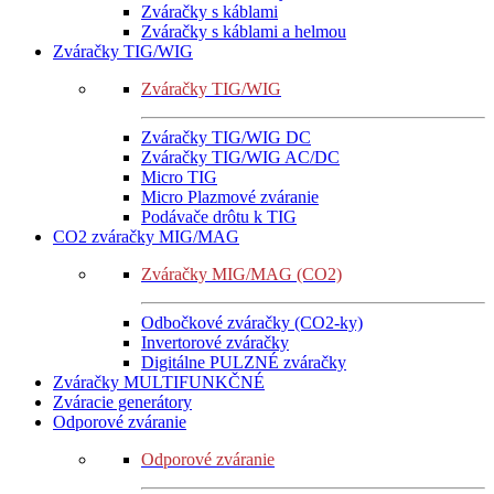
Zváračky s káblami
Zváračky s káblami a helmou
Zváračky TIG/WIG
Zváračky TIG/WIG
Zváračky TIG/WIG DC
Zváračky TIG/WIG AC/DC
Micro TIG
Micro Plazmové zváranie
Podávače drôtu k TIG
CO2 zváračky MIG/MAG
Zváračky MIG/MAG (CO2)
Odbočkové zváračky (CO2-ky)
Invertorové zváračky
Digitálne PULZNÉ zváračky
Zváračky MULTIFUNKČNÉ
Zváracie generátory
Odporové zváranie
Odporové zváranie