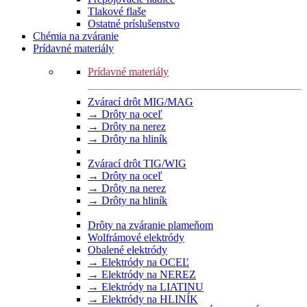
Tlakové flaše
Ostatné príslušenstvo
Chémia na zváranie
Prídavné materiály
Prídavné materiály
Zvárací drôt MIG/MAG
→ Drôty na oceľ
→ Drôty na nerez
→ Drôty na hliník
Zvárací drôt TIG/WIG
→ Drôty na oceľ
→ Drôty na nerez
→ Drôty na hliník
Drôty na zváranie plameňom
Wolfrámové elektródy
Obalené elektródy
→ Elektródy na OCEĽ
→ Elektródy na NEREZ
→ Elektródy na LIATINU
→ Elektródy na HLINÍK