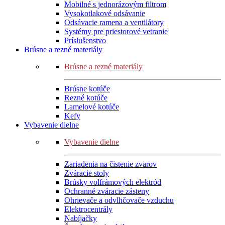
Mobilné s jednorázovým filtrom
Vysokotlakové odsávanie
Odsávacie ramena a ventilátory
Systémy pre priestorové vetranie
Príslušenstvo
Brúsne a rezné materiály
Brúsne a rezné materiály
Brúsne kotúče
Rezné kotúče
Lamelové kotúče
Kefy
Vybavenie dielne
Vybavenie dielne
Zariadenia na čistenie zvarov
Zváracie stoly
Brúsky volfrámových elektród
Ochranné zváracie zásteny
Ohrievače a odvlhčovače vzduchu
Elektrocentrály
Nabíjačky