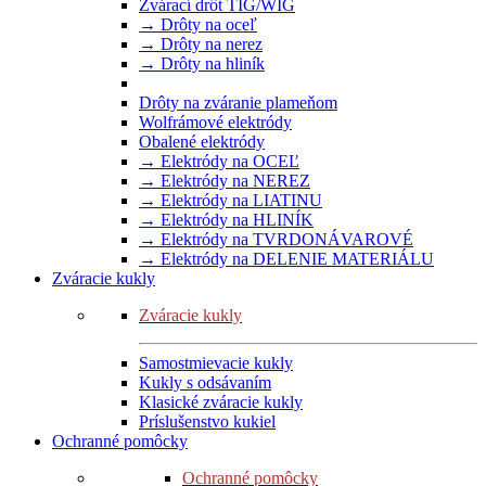
Zvárací drôt TIG/WIG
→ Drôty na oceľ
→ Drôty na nerez
→ Drôty na hliník
Drôty na zváranie plameňom
Wolfrámové elektródy
Obalené elektródy
→ Elektródy na OCEĽ
→ Elektródy na NEREZ
→ Elektródy na LIATINU
→ Elektródy na HLINÍK
→ Elektródy na TVRDONÁVAROVÉ
→ Elektródy na DELENIE MATERIÁLU
Zváracie kukly
Zváracie kukly
Samostmievacie kukly
Kukly s odsávaním
Klasické zváracie kukly
Príslušenstvo kukiel
Ochranné pomôcky
Ochranné pomôcky