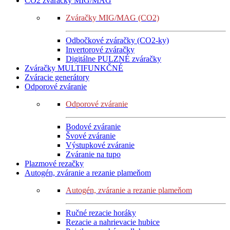
CO2 zváračky MIG/MAG
Zváračky MIG/MAG (CO2)
Odbočkové zváračky (CO2-ky)
Invertorové zváračky
Digitálne PULZNÉ zváračky
Zváračky MULTIFUNKČNÉ
Zváracie generátory
Odporové zváranie
Odporové zváranie
Bodové zváranie
Švové zváranie
Výstupkové zváranie
Zváranie na tupo
Plazmové rezačky
Autogén, zváranie a rezanie plameňom
Autogén, zváranie a rezanie plameňom
Ručné rezacie horáky
Rezacie a nahrievacie hubice