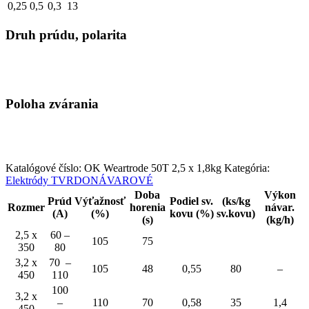
0,25
0,5
0,3
13
Druh prúdu, polarita
Poloha zvárania
Katalógové číslo:
OK Weartrode 50T 2,5 x 1,8kg
Kategória:
Elektródy TVRDONÁVAROVÉ
Doba
Výkon
Prúd
Výťažnosť
Podiel sv.
(ks/kg
Rozmer
horenia
návar.
(A)
(%)
kovu (%)
sv.kovu)
(s)
(kg/h)
2,5 x
60 –
105
75
350
80
3,2 x
70 –
105
48
0,55
80
–
450
110
100
3,2 x
–
110
70
0,58
35
1,4
450