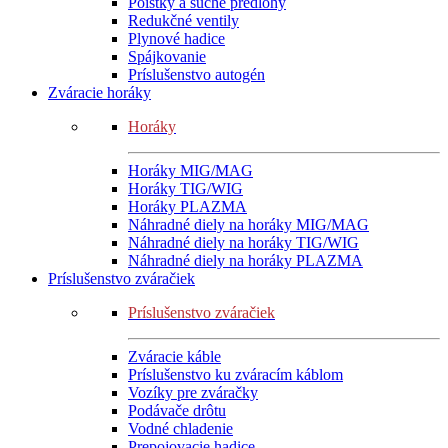
Poistky a suché predlohy
Redukčné ventily
Plynové hadice
Spájkovanie
Príslušenstvo autogén
Zváracie horáky
Horáky
Horáky MIG/MAG
Horáky TIG/WIG
Horáky PLAZMA
Náhradné diely na horáky MIG/MAG
Náhradné diely na horáky TIG/WIG
Náhradné diely na horáky PLAZMA
Príslušenstvo zváračiek
Príslušenstvo zváračiek
Zváracie káble
Príslušenstvo ku zváracím káblom
Vozíky pre zváračky
Podávače drôtu
Vodné chladenie
Prepojovacie hadice