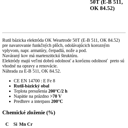
50T (E-B 511,
OK 84.52)
Rutil bázicka elektróda OK Weartrode 50T (E-B 511, OK 84.52)
pre navarovanie funkčných plôch, odolávajúcich korozným
vplyvom, napr. armatúry, čerpadlá, nože a pod.
Naváraný kov má martenzitickú štruktúru.
Elektródy majú veľmi dobrú odolnosť a koróznu odolnosť preto sú
vhodné na opravy a renovácie.
Náhrada za E-B 511, OK 84.52.
CE EN 14700 : E Fe 8
Rutil-bázický obal
Teplota presušenia
200°C/2 h
Napätie na prázdno
>70 V
Predhrev a interpass
200°C
Chemické zloženie (%)
C
Si
Mn
Cr