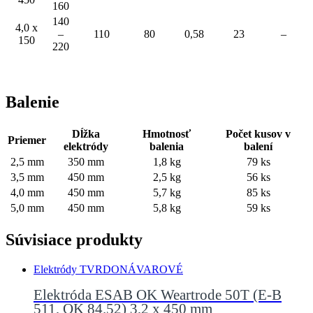
160
140
4,0 x
–
110
80
0,58
23
–
150
220
Balenie
Dĺžka
Hmotnosť
Počet kusov v
Priemer
elektródy
balenia
balení
2,5 mm
350 mm
1,8 kg
79 ks
3,5 mm
450 mm
2,5 kg
56 ks
4,0 mm
450 mm
5,7 kg
85 ks
5,0 mm
450 mm
5,8 kg
59 ks
Súvisiace produkty
Elektródy TVRDONÁVAROVÉ
Elektróda ESAB OK Weartrode 50T (E-B
511, OK 84.52) 3,2 x 450 mm