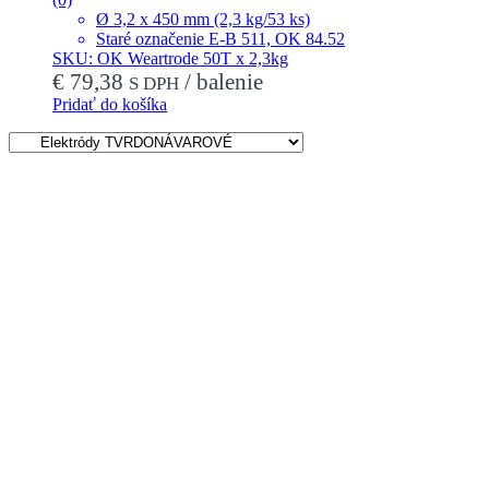
Ø 3,2 x 450 mm (2,3 kg/53 ks)
Staré označenie E-B 511, OK 84.52
SKU: OK Weartrode 50T x 2,3kg
€
79,38
/ balenie
S DPH
Pridať do košíka