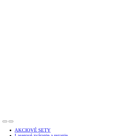
AKCIOVÉ SETY
Laserové zváranie a rezanie