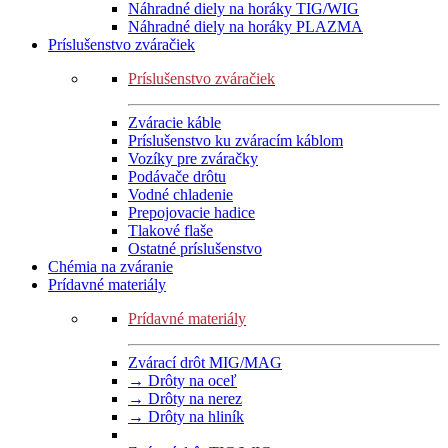
Náhradné diely na horáky TIG/WIG
Náhradné diely na horáky PLAZMA
Príslušenstvo zváračiek
Príslušenstvo zváračiek
Zváracie káble
Príslušenstvo ku zváracím káblom
Vozíky pre zváračky
Podávače drôtu
Vodné chladenie
Prepojovacie hadice
Tlakové flaše
Ostatné príslušenstvo
Chémia na zváranie
Prídavné materiály
Prídavné materiály
Zvárací drôt MIG/MAG
→ Drôty na oceľ
→ Drôty na nerez
→ Drôty na hliník