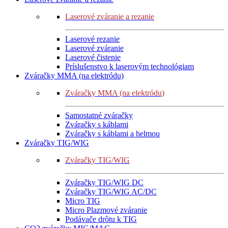
Laserové zváranie a rezanie
Laserové rezanie
Laserové zváranie
Laserové čistenie
Príslušenstvo k laserovým technológiam
Zváračky MMA (na elektródu)
Zváračky MMA (na elektródu)
Samostatné zváračky
Zváračky s káblami
Zváračky s káblami a helmou
Zváračky TIG/WIG
Zváračky TIG/WIG
Zváračky TIG/WIG DC
Zváračky TIG/WIG AC/DC
Micro TIG
Micro Plazmové zváranie
Podávače drôtu k TIG