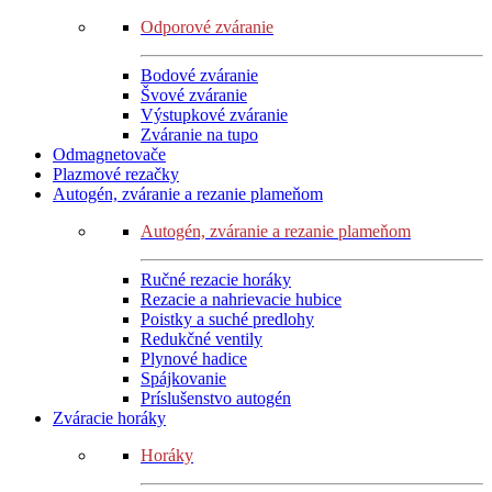
Odporové zváranie
Bodové zváranie
Švové zváranie
Výstupkové zváranie
Zváranie na tupo
Odmagnetovače
Plazmové rezačky
Autogén, zváranie a rezanie plameňom
Autogén, zváranie a rezanie plameňom
Ručné rezacie horáky
Rezacie a nahrievacie hubice
Poistky a suché predlohy
Redukčné ventily
Plynové hadice
Spájkovanie
Príslušenstvo autogén
Zváracie horáky
Horáky