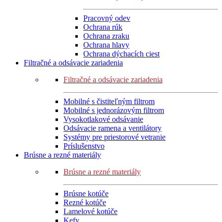
Pracovný odev
Ochrana rúk
Ochrana zraku
Ochrana hlavy
Ochrana dýchacích ciest
Filtračné a odsávacie zariadenia
Filtračné a odsávacie zariadenia
Mobilné s čistiteľným filtrom
Mobilné s jednorázovým filtrom
Vysokotlakové odsávanie
Odsávacie ramena a ventilátory
Systémy pre priestorové vetranie
Príslušenstvo
Brúsne a rezné materiály
Brúsne a rezné materiály
Brúsne kotúče
Rezné kotúče
Lamelové kotúče
Kefy