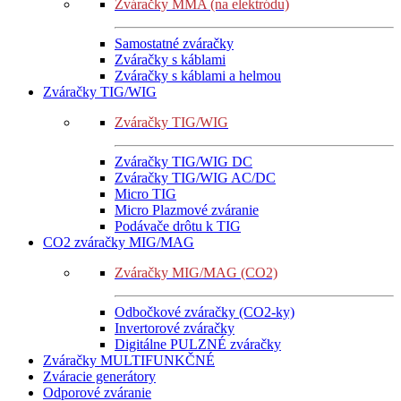
Zváračky MMA (na elektródu)
Samostatné zváračky
Zváračky s káblami
Zváračky s káblami a helmou
Zváračky TIG/WIG
Zváračky TIG/WIG
Zváračky TIG/WIG DC
Zváračky TIG/WIG AC/DC
Micro TIG
Micro Plazmové zváranie
Podávače drôtu k TIG
CO2 zváračky MIG/MAG
Zváračky MIG/MAG (CO2)
Odbočkové zváračky (CO2-ky)
Invertorové zváračky
Digitálne PULZNÉ zváračky
Zváračky MULTIFUNKČNÉ
Zváracie generátory
Odporové zváranie