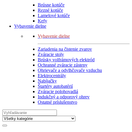
Brúsne kotúče
Rezné kotúče
Lamelové kotúče
Kefy
Vybavenie dielne
Vybavenie dielne
Zariadenia na čistenie zvarov
Zváracie stoly
Brúsky volfrámových elektród
Ochranné zváracie zásteny
Ohrievače a odvlhčovače vzduchu
Elektrocentrály
Nabíjačky
Štartéry autobatérií
Zváracie polohovadlá
Indukčný a odporový ohrev
Ostatné príslušenstvo
Search
for: