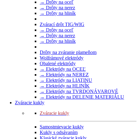
→ Drôty na oceľ
→ Drôty na nerez
→ Drôty na hliník
Zvárací drôt TIG/WIG
→ Drôty na oceľ
→ Drôty na nerez
→ Drôty na hliník
Drôty na zváranie plameňom
Wolfrámové elektródy
Obalené elektródy
→ Elektródy na OCEĽ
→ Elektródy na NEREZ
→ Elektródy na LIATINU
→ Elektródy na HLINÍK
→ Elektródy na TVRDONÁVAROVÉ
→ Elektródy na DELENIE MATERIÁLU
Zváracie kukly
Zváracie kukly
Samostmievacie kukly
Kukly s odsávaním
Klasické zváracie kukly