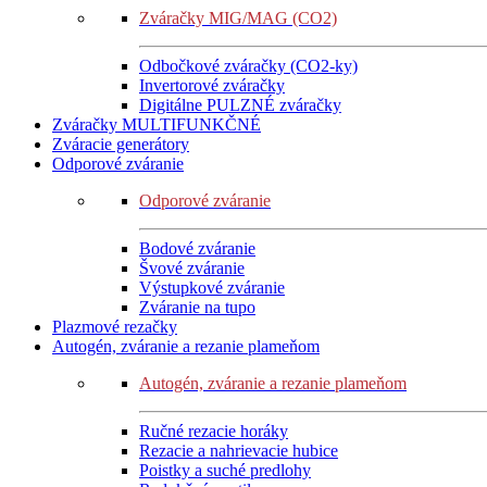
Zváračky MIG/MAG (CO2)
Odbočkové zváračky (CO2-ky)
Invertorové zváračky
Digitálne PULZNÉ zváračky
Zváračky MULTIFUNKČNÉ
Zváracie generátory
Odporové zváranie
Odporové zváranie
Bodové zváranie
Švové zváranie
Výstupkové zváranie
Zváranie na tupo
Plazmové rezačky
Autogén, zváranie a rezanie plameňom
Autogén, zváranie a rezanie plameňom
Ručné rezacie horáky
Rezacie a nahrievacie hubice
Poistky a suché predlohy