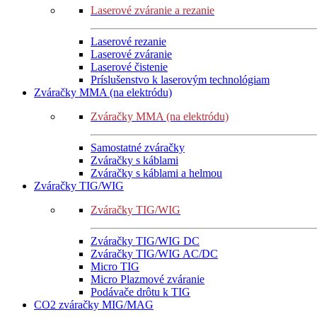
Laserové zváranie a rezanie
Laserové rezanie
Laserové zváranie
Laserové čistenie
Príslušenstvo k laserovým technológiam
Zváračky MMA (na elektródu)
Zváračky MMA (na elektródu)
Samostatné zváračky
Zváračky s káblami
Zváračky s káblami a helmou
Zváračky TIG/WIG
Zváračky TIG/WIG
Zváračky TIG/WIG DC
Zváračky TIG/WIG AC/DC
Micro TIG
Micro Plazmové zváranie
Podávače drôtu k TIG
CO2 zváračky MIG/MAG