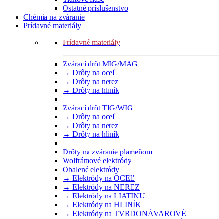
Ostatné príslušenstvo
Chémia na zváranie
Prídavné materiály
Prídavné materiály
Zvárací drôt MIG/MAG
→ Drôty na oceľ
→ Drôty na nerez
→ Drôty na hliník
Zvárací drôt TIG/WIG
→ Drôty na oceľ
→ Drôty na nerez
→ Drôty na hliník
Drôty na zváranie plameňom
Wolfrámové elektródy
Obalené elektródy
→ Elektródy na OCEĽ
→ Elektródy na NEREZ
→ Elektródy na LIATINU
→ Elektródy na HLINÍK
→ Elektródy na TVRDONÁVAROVÉ