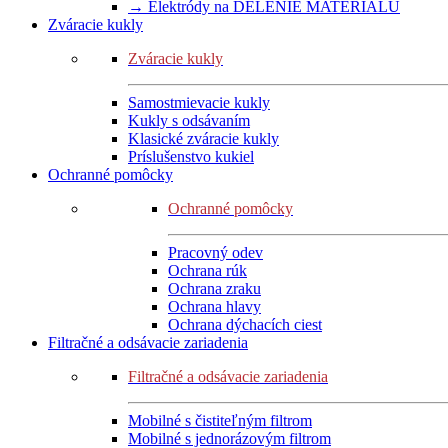
→ Elektródy na DELENIE MATERIÁLU
Zváracie kukly
Zváracie kukly
Samostmievacie kukly
Kukly s odsávaním
Klasické zváracie kukly
Príslušenstvo kukiel
Ochranné pomôcky
Ochranné pomôcky
Pracovný odev
Ochrana rúk
Ochrana zraku
Ochrana hlavy
Ochrana dýchacích ciest
Filtračné a odsávacie zariadenia
Filtračné a odsávacie zariadenia
Mobilné s čistiteľným filtrom
Mobilné s jednorázovým filtrom