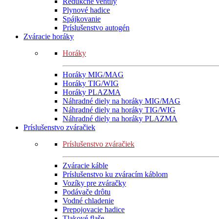
Redukčné ventily
Plynové hadice
Spájkovanie
Príslušenstvo autogén
Zváracie horáky
Horáky
Horáky MIG/MAG
Horáky TIG/WIG
Horáky PLAZMA
Náhradné diely na horáky MIG/MAG
Náhradné diely na horáky TIG/WIG
Náhradné diely na horáky PLAZMA
Príslušenstvo zváračiek
Príslušenstvo zváračiek
Zváracie káble
Príslušenstvo ku zváracím káblom
Vozíky pre zváračky
Podávače drôtu
Vodné chladenie
Prepojovacie hadice
Tlakové flaše