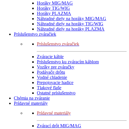
Horáky MIG/MAG
Horáky TIG/WIG
Horáky PLAZMA
Náhradné diely na horáky MIG/MAG
Náhradné diely na horáky TIG/WIG
Náhradné diely na horáky PLAZMA
Príslušenstvo zváračiek
Príslušenstvo zváračiek
Zváracie káble
Príslušenstvo ku zváracím káblom
Vozíky pre zváračky
Podávače drôtu
Vodné chladenie
Prepojovacie hadice
Tlakové flaše
Ostatné príslušenstvo
Chémia na zváranie
Prídavné materiály
Prídavné materiály
Zvárací drôt MIG/MAG