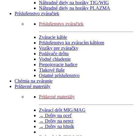
Náhradné diely na horáky TIG/WIG
Náhradné diely na horáky PLAZMA
Príslušenstvo zváračiek
Príslušenstvo zváračiek
Zváracie káble
Príslušenstvo ku zváracím káblom
Vozíky pre zváračky
Podávače drôtu
Vodné chladenie
Prepojovacie hadice
Tlakové flaše
Ostatné príslušenstvo
Chémia na zváranie
Prídavné materiály
Prídavné materiály
Zvárací drôt MIG/MAG
→ Drôty na oceľ
→ Drôty na nerez
→ Drôty na hliník