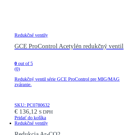
Redukčné ventily
GCE ProControl Acetylén redukčný ventil
0
out of 5
(0)
Redukčný ventil série GCE ProControl pre MIG/MAG
zváranie.
SKU: PC0780632
€
136,12
S DPH
Pridať do košíka
Redukčné ventily
Redukcia Ar-CO2