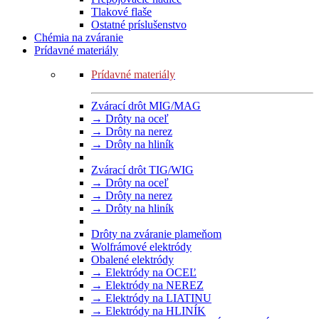
Tlakové flaše
Ostatné príslušenstvo
Chémia na zváranie
Prídavné materiály
Prídavné materiály
Zvárací drôt MIG/MAG
→ Drôty na oceľ
→ Drôty na nerez
→ Drôty na hliník
Zvárací drôt TIG/WIG
→ Drôty na oceľ
→ Drôty na nerez
→ Drôty na hliník
Drôty na zváranie plameňom
Wolfrámové elektródy
Obalené elektródy
→ Elektródy na OCEĽ
→ Elektródy na NEREZ
→ Elektródy na LIATINU
→ Elektródy na HLINÍK