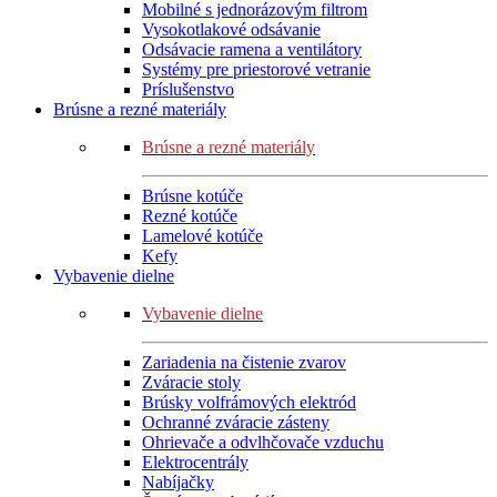
Mobilné s jednorázovým filtrom
Vysokotlakové odsávanie
Odsávacie ramena a ventilátory
Systémy pre priestorové vetranie
Príslušenstvo
Brúsne a rezné materiály
Brúsne a rezné materiály
Brúsne kotúče
Rezné kotúče
Lamelové kotúče
Kefy
Vybavenie dielne
Vybavenie dielne
Zariadenia na čistenie zvarov
Zváracie stoly
Brúsky volfrámových elektród
Ochranné zváracie zásteny
Ohrievače a odvlhčovače vzduchu
Elektrocentrály
Nabíjačky