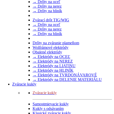
→ Drôty na oceľ
→ Drôty na nerez
→ Drôty na hliník
Zvárací drôt TIG/WIG
→ Drôty na oceľ
→ Drôty na nerez
→ Drôty na hliník
Drôty na zváranie plameňom
Wolfrámové elektródy
Obalené elektródy
→ Elektródy na OCEĽ
→ Elektródy na NEREZ
→ Elektródy na LIATINU
→ Elektródy na HLINÍK
→ Elektródy na TVRDONÁVAROVÉ
→ Elektródy na DELENIE MATERIÁLU
Zváracie kukly
Zváracie kukly
Samostmievacie kukly
Kukly s odsávaním
Klasické zváracie kukly