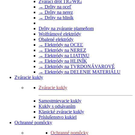
Zvárací drôt TIG/WIG
→ Drôty na oceľ
→ Drôty na nerez
→ Drôty na hliník
Drôty na zváranie plameňom
Wolfrámové elektródy
Obalené elektródy
→ Elektródy na OCEĽ
→ Elektródy na NEREZ
→ Elektródy na LIATINU
→ Elektródy na HLINÍK
→ Elektródy na TVRDONÁVAROVÉ
→ Elektródy na DELENIE MATERIÁLU
Zváracie kukly
Zváracie kukly
Samostmievacie kukly
Kukly s odsávaním
Klasické zváracie kukly
Príslušenstvo kukiel
Ochranné pomôcky
Ochranné pomôcky