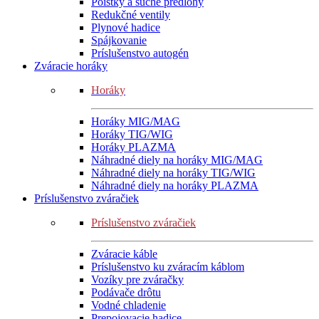
Poistky a suché predlohy
Redukčné ventily
Plynové hadice
Spájkovanie
Príslušenstvo autogén
Zváracie horáky
Horáky
Horáky MIG/MAG
Horáky TIG/WIG
Horáky PLAZMA
Náhradné diely na horáky MIG/MAG
Náhradné diely na horáky TIG/WIG
Náhradné diely na horáky PLAZMA
Príslušenstvo zváračiek
Príslušenstvo zváračiek
Zváracie káble
Príslušenstvo ku zváracím káblom
Vozíky pre zváračky
Podávače drôtu
Vodné chladenie
Prepojovacie hadice