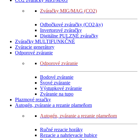
CO2 zváračky MIG/MAG
Zváračky MIG/MAG (CO2)
Odbočkové zváračky (CO2-ky)
Invertorové zváračky
Digitálne PULZNÉ zváračky
Zváračky MULTIFUNKČNÉ
Zváracie generátory
Odporové zváranie
Odporové zváranie
Bodové zváranie
Švové zváranie
Výstupkové zváranie
Zváranie na tupo
Plazmové rezačky
Autogén, zváranie a rezanie plameňom
Autogén, zváranie a rezanie plameňom
Ručné rezacie horáky
Rezacie a nahrievacie hubice