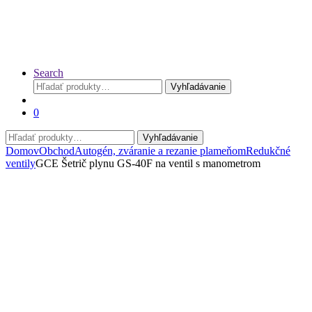
Search
Hľadať:
Vyhľadávanie
0
Hľadať:
Vyhľadávanie
Domov
Obchod
Autogén, zváranie a rezanie plameňom
Redukčné
ventily
GCE Šetrič plynu GS-40F na ventil s manometrom