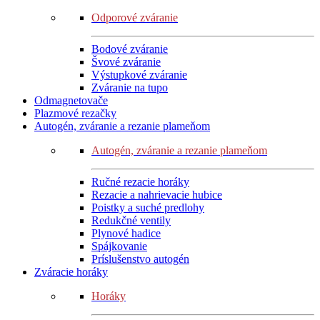
Odporové zváranie
Bodové zváranie
Švové zváranie
Výstupkové zváranie
Zváranie na tupo
Odmagnetovače
Plazmové rezačky
Autogén, zváranie a rezanie plameňom
Autogén, zváranie a rezanie plameňom
Ručné rezacie horáky
Rezacie a nahrievacie hubice
Poistky a suché predlohy
Redukčné ventily
Plynové hadice
Spájkovanie
Príslušenstvo autogén
Zváracie horáky
Horáky