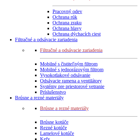
Pracovný odev
Ochrana rúk
Ochrana zraku
Ochrana hlavy
Ochrana dýchacích ciest
Filtračné a odsávacie zariadenia
Filtračné a odsávacie zariadenia
Mobilné s čistiteľným filtrom
Mobilné s jednorázovým filtrom
Vysokotlakové odsávanie
Odsávacie ramena a ventilátory
Systémy pre priestorové vetranie
Príslušenstvo
Brúsne a rezné materiály
Brúsne a rezné materiály
Brúsne kotúče
Rezné kotúče
Lamelové kotúče
Kefy