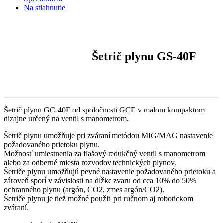
Na stiahnutie
Šetrič plynu GS-40F
Šetrič plynu GC-40F od spoločnosti GCE v malom kompaktom
dizajne určený na ventil s manometrom.
Šetrič plynu umožňuje pri zváraní metódou MIG/MAG nastavenie
požadovaného prietoku plynu.
Možnosť umiestnenia za flašový redukčný ventil s manometrom
alebo za odberné miesta rozvodov technických plynov.
Šetriče plynu umožňujú pevné nastavenie požadovaného prietoku a
zároveň sporí v závislosti na dĺžke zvaru od cca 10% do 50%
ochranného plynu (argón, CO2, zmes argón/CO2).
Šetriče plynu je tiež možné použiť pri ručnom aj robotickom
zváraní.