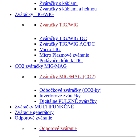
Zváračky s káblami
Zváračky s káblami a helmou
Zváračky TIG/WIG
Zváračky TIG/WIG
Zváračky TIG/WIG DC
Zváračky TIG/WIG AC/DC
Micro TIG
Micro Plazmové zváranie
Podávače drôtu k TIG
CO2 zváračky MIG/MAG
Zváračky MIG/MAG (CO2)
Odbočkové zváračky (CO2-ky)
Invertorové zváračky
Digitálne PULZNÉ zváračky
Zváračky MULTIFUNKČNÉ
Zváracie generátory
Odporové zváranie
Odporové zváranie