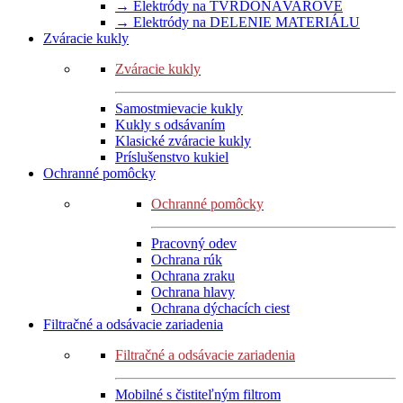
→ Elektródy na TVRDONÁVAROVÉ
→ Elektródy na DELENIE MATERIÁLU
Zváracie kukly
Zváracie kukly
Samostmievacie kukly
Kukly s odsávaním
Klasické zváracie kukly
Príslušenstvo kukiel
Ochranné pomôcky
Ochranné pomôcky
Pracovný odev
Ochrana rúk
Ochrana zraku
Ochrana hlavy
Ochrana dýchacích ciest
Filtračné a odsávacie zariadenia
Filtračné a odsávacie zariadenia
Mobilné s čistiteľným filtrom