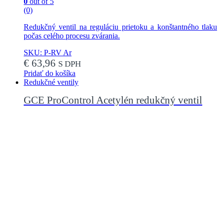
0
out of 5
(0)
Redukčný ventil na reguláciu prietoku a konštantného tlaku
počas celého procesu zvárania.
SKU: P-RV Ar
€
63,96
S DPH
Pridať do košíka
Redukčné ventily
GCE ProControl Acetylén redukčný ventil