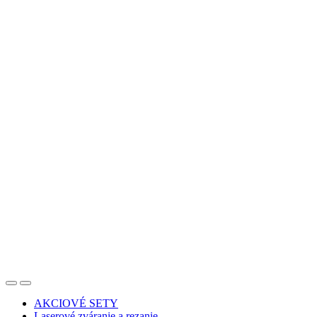
AKCIOVÉ SETY
Laserové zváranie a rezanie