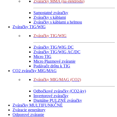
Zváračky MMA (na elektródu)
Samostatné zváračky
Zváračky s káblami
Zváračky s káblami a helmou
Zváračky TIG/WIG
Zváračky TIG/WIG
Zváračky TIG/WIG DC
Zváračky TIG/WIG AC/DC
Micro TIG
Micro Plazmové zváranie
Podávače drôtu k TIG
CO2 zváračky MIG/MAG
Zváračky MIG/MAG (CO2)
Odbočkové zváračky (CO2-ky)
Invertorové zváračky
Digitálne PULZNÉ zváračky
Zváračky MULTIFUNKČNÉ
Zváracie generátory
Odporové zváranie