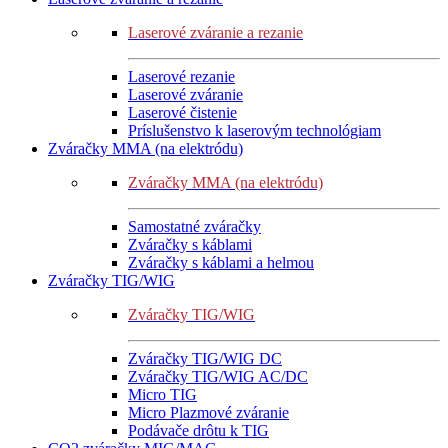
Laserové zváranie a rezanie
Laserové rezanie
Laserové zváranie
Laserové čistenie
Príslušenstvo k laserovým technológiam
Zváračky MMA (na elektródu)
Zváračky MMA (na elektródu)
Samostatné zváračky
Zváračky s káblami
Zváračky s káblami a helmou
Zváračky TIG/WIG
Zváračky TIG/WIG
Zváračky TIG/WIG DC
Zváračky TIG/WIG AC/DC
Micro TIG
Micro Plazmové zváranie
Podávače drôtu k TIG