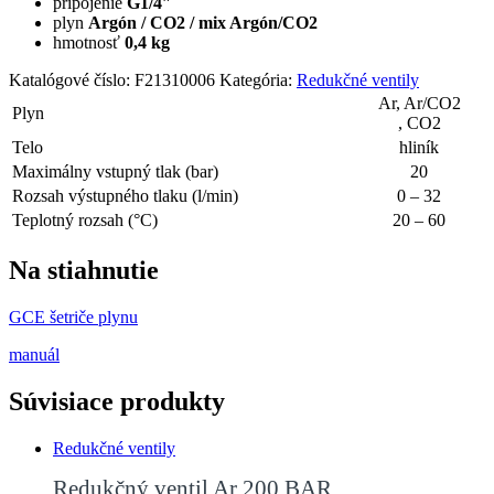
pripojenie
G1/4″
plyn
Argón / CO2 / mix Argón/CO2
hmotnosť
0,4 kg
Katalógové číslo:
F21310006
Kategória:
Redukčné ventily
Ar, Ar/CO2
Plyn
, CO2
Telo
hliník
Maximálny vstupný tlak (bar)
20
Rozsah výstupného tlaku (l/min)
0 – 32
Teplotný rozsah (°C)
20 – 60
Na stiahnutie
GCE šetriče plynu
manuál
Súvisiace produkty
Redukčné ventily
Redukčný ventil Ar 200 BAR