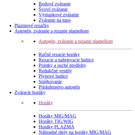
Bodové zváranie
Švové zváranie
Výstupkové zváranie
Zváranie na tupo
Plazmové rezačky
Autogén, zváranie a rezanie plameňom
Autogén, zváranie a rezanie plameňom
Ručné rezacie horáky
Rezacie a nahrievacie hubice
Poistky a suché predlohy
Redukčné ventily
Plynové hadice
Spájkovanie
Príslušenstvo autogén
Zváracie horáky
Horáky
Horáky MIG/MAG
Horáky TIG/WIG
Horáky PLAZMA
Náhradné diely na horáky MIG/MAG