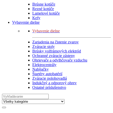
Brúsne kotúče
Rezné kotúče
Lamelové kotúče
Kefy
Vybavenie dielne
Vybavenie dielne
Zariadenia na čistenie zvarov
Zváracie stoly
Brúsky volfrámových elektród
Ochranné zváracie zásteny
Ohrievače a odvlhčovače vzduchu
Elektrocentrály
Nabíjačky
Štartéry autobatérií
Zváracie polohovadlá
Indukčný a odporový ohrev
Ostatné príslušenstvo
Search
for: