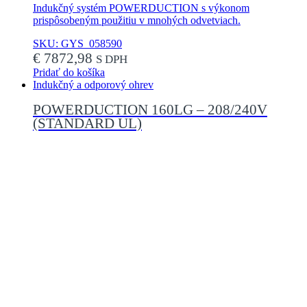
Indukčný systém POWERDUCTION s výkonom
prispôsobeným použitiu v mnohých odvetviach.
SKU: GYS_058590
€
7872,98
S DPH
Pridať do košíka
Indukčný a odporový ohrev
POWERDUCTION 160LG – 208/240V
(STANDARD UL)