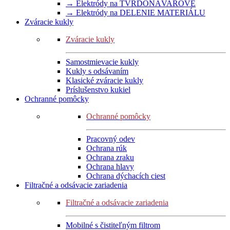
→ Elektródy na TVRDONÁVAROVÉ
→ Elektródy na DELENIE MATERIÁLU
Zváracie kukly
Zváracie kukly
Samostmievacie kukly
Kukly s odsávaním
Klasické zváracie kukly
Príslušenstvo kukiel
Ochranné pomôcky
Ochranné pomôcky
Pracovný odev
Ochrana rúk
Ochrana zraku
Ochrana hlavy
Ochrana dýchacích ciest
Filtračné a odsávacie zariadenia
Filtračné a odsávacie zariadenia
Mobilné s čistiteľným filtrom