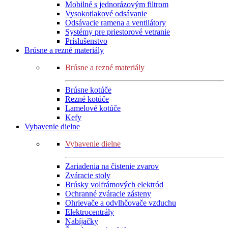
Mobilné s jednorázovým filtrom
Vysokotlakové odsávanie
Odsávacie ramena a ventilátory
Systémy pre priestorové vetranie
Príslušenstvo
Brúsne a rezné materiály
Brúsne a rezné materiály
Brúsne kotúče
Rezné kotúče
Lamelové kotúče
Kefy
Vybavenie dielne
Vybavenie dielne
Zariadenia na čistenie zvarov
Zváracie stoly
Brúsky volfrámových elektród
Ochranné zváracie zásteny
Ohrievače a odvlhčovače vzduchu
Elektrocentrály
Nabíjačky