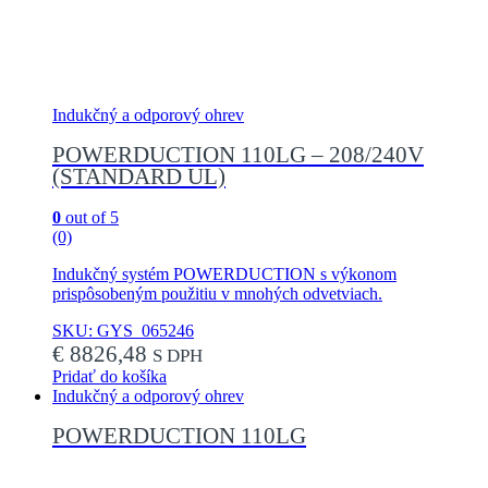
Indukčný a odporový ohrev
POWERDUCTION 110LG – 208/240V
(STANDARD UL)
0
out of 5
(0)
Indukčný systém POWERDUCTION s výkonom
prispôsobeným použitiu v mnohých odvetviach.
SKU: GYS_065246
€
8826,48
S DPH
Pridať do košíka
Indukčný a odporový ohrev
POWERDUCTION 110LG