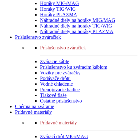
Horáky MIG/MAG
Horáky TIG/WIG
Horáky PLAZMA
Náhradné diely na horáky MIG/MAG
Náhradné diely na horáky TIG/WIG
Náhradné diely na horáky PLAZMA
Príslušenstvo zváračiek
Príslušenstvo zváračiek
Zváracie káble
Príslušenstvo ku zváracím káblom
Vozíky pre zváračky
Podávače drôtu
Vodné chladenie
Prepojovacie hadice
Tlakové flaše
Ostatné príslušenstvo
Chémia na zváranie
Prídavné materiály
Prídavné materiály
Zvárací drôt MIG/MAG