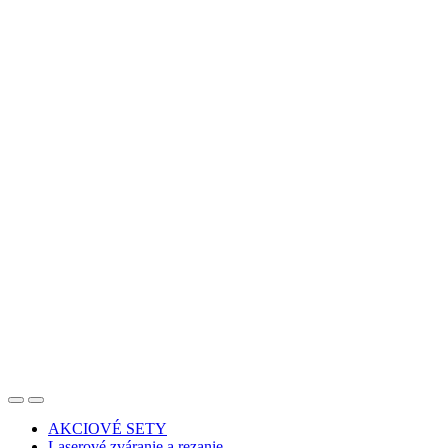
AKCIOVÉ SETY
Laserové zváranie a rezanie