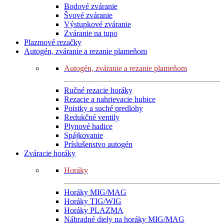
Bodové zváranie
Švové zváranie
Výstupkové zváranie
Zváranie na tupo
Plazmové rezačky
Autogén, zváranie a rezanie plameňom
Autogén, zváranie a rezanie plameňom
Ručné rezacie horáky
Rezacie a nahrievacie hubice
Poistky a suché predlohy
Redukčné ventily
Plynové hadice
Spájkovanie
Príslušenstvo autogén
Zváracie horáky
Horáky
Horáky MIG/MAG
Horáky TIG/WIG
Horáky PLAZMA
Náhradné diely na horáky MIG/MAG