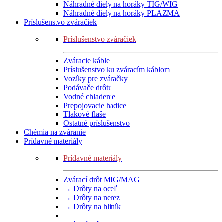
Náhradné diely na horáky TIG/WIG
Náhradné diely na horáky PLAZMA
Príslušenstvo zváračiek
Príslušenstvo zváračiek
Zváracie káble
Príslušenstvo ku zváracím káblom
Vozíky pre zváračky
Podávače drôtu
Vodné chladenie
Prepojovacie hadice
Tlakové flaše
Ostatné príslušenstvo
Chémia na zváranie
Prídavné materiály
Prídavné materiály
Zvárací drôt MIG/MAG
→ Drôty na oceľ
→ Drôty na nerez
→ Drôty na hliník