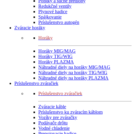
Poistky a suché predlohy
Redukčné ventily
Plynové hadice
Spájkovanie
Príslušenstvo autogén
Zváracie horáky
Horáky
Horáky MIG/MAG
Horáky TIG/WIG
Horáky PLAZMA
Náhradné diely na horáky MIG/MAG
Náhradné diely na horáky TIG/WIG
Náhradné diely na horáky PLAZMA
Príslušenstvo zváračiek
Príslušenstvo zváračiek
Zváracie káble
Príslušenstvo ku zváracím káblom
Vozíky pre zváračky
Podávače drôtu
Vodné chladenie
Prepojovacie hadice