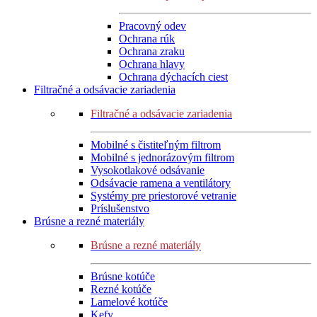
Pracovný odev
Ochrana rúk
Ochrana zraku
Ochrana hlavy
Ochrana dýchacích ciest
Filtračné a odsávacie zariadenia
Filtračné a odsávacie zariadenia
Mobilné s čistiteľným filtrom
Mobilné s jednorázovým filtrom
Vysokotlakové odsávanie
Odsávacie ramena a ventilátory
Systémy pre priestorové vetranie
Príslušenstvo
Brúsne a rezné materiály
Brúsne a rezné materiály
Brúsne kotúče
Rezné kotúče
Lamelové kotúče
Kefy