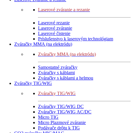
Laserové zváranie a rezanie
Laserové rezanie
Laserové zváranie
Laserové čistenie
Príslušenstvo k laserovým technológiam
Zváračky MMA (na elektródu)
Zváračky MMA (na elektródu)
Samostatné zváračky
Zváračky s káblami
Zváračky s káblami a helmou
Zváračky TIG/WIG
Zváračky TIG/WIG
Zváračky TIG/WIG DC
Zváračky TIG/WIG AC/DC
Micro TIG
Micro Plazmové zváranie
Podávače drôtu k TIG