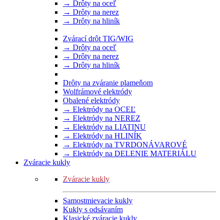
→ Drôty na oceľ
→ Drôty na nerez
→ Drôty na hliník
Zvárací drôt TIG/WIG
→ Drôty na oceľ
→ Drôty na nerez
→ Drôty na hliník
Drôty na zváranie plameňom
Wolfrámové elektródy
Obalené elektródy
→ Elektródy na OCEĽ
→ Elektródy na NEREZ
→ Elektródy na LIATINU
→ Elektródy na HLINÍK
→ Elektródy na TVRDONÁVAROVÉ
→ Elektródy na DELENIE MATERIÁLU
Zváracie kukly
Zváracie kukly
Samostmievacie kukly
Kukly s odsávaním
Klasické zváracie kukly