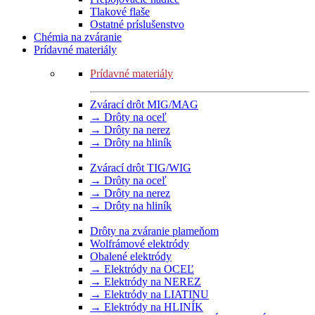
Tlakové flaše
Ostatné príslušenstvo
Chémia na zváranie
Prídavné materiály
Prídavné materiály
Zvárací drôt MIG/MAG
→ Drôty na oceľ
→ Drôty na nerez
→ Drôty na hliník
Zvárací drôt TIG/WIG
→ Drôty na oceľ
→ Drôty na nerez
→ Drôty na hliník
Drôty na zváranie plameňom
Wolfrámové elektródy
Obalené elektródy
→ Elektródy na OCEĽ
→ Elektródy na NEREZ
→ Elektródy na LIATINU
→ Elektródy na HLINÍK