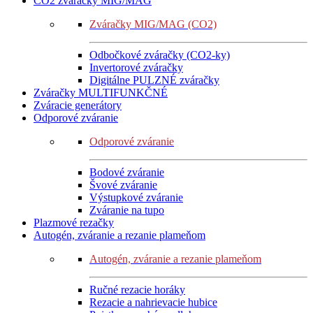
CO2 zváračky MIG/MAG
Zváračky MIG/MAG (CO2)
Odbočkové zváračky (CO2-ky)
Invertorové zváračky
Digitálne PULZNÉ zváračky
Zváračky MULTIFUNKČNÉ
Zváracie generátory
Odporové zváranie
Odporové zváranie
Bodové zváranie
Švové zváranie
Výstupkové zváranie
Zváranie na tupo
Plazmové rezačky
Autogén, zváranie a rezanie plameňom
Autogén, zváranie a rezanie plameňom
Ručné rezacie horáky
Rezacie a nahrievacie hubice