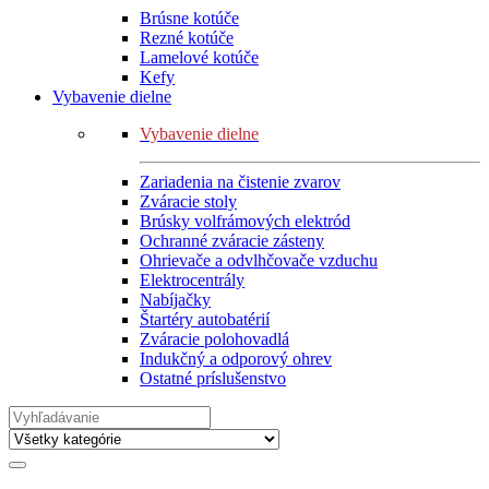
Brúsne kotúče
Rezné kotúče
Lamelové kotúče
Kefy
Vybavenie dielne
Vybavenie dielne
Zariadenia na čistenie zvarov
Zváracie stoly
Brúsky volfrámových elektród
Ochranné zváracie zásteny
Ohrievače a odvlhčovače vzduchu
Elektrocentrály
Nabíjačky
Štartéry autobatérií
Zváracie polohovadlá
Indukčný a odporový ohrev
Ostatné príslušenstvo
Search
for: