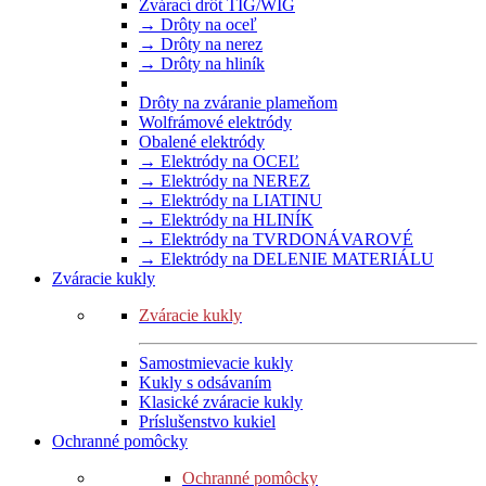
Zvárací drôt TIG/WIG
→ Drôty na oceľ
→ Drôty na nerez
→ Drôty na hliník
Drôty na zváranie plameňom
Wolfrámové elektródy
Obalené elektródy
→ Elektródy na OCEĽ
→ Elektródy na NEREZ
→ Elektródy na LIATINU
→ Elektródy na HLINÍK
→ Elektródy na TVRDONÁVAROVÉ
→ Elektródy na DELENIE MATERIÁLU
Zváracie kukly
Zváracie kukly
Samostmievacie kukly
Kukly s odsávaním
Klasické zváracie kukly
Príslušenstvo kukiel
Ochranné pomôcky
Ochranné pomôcky