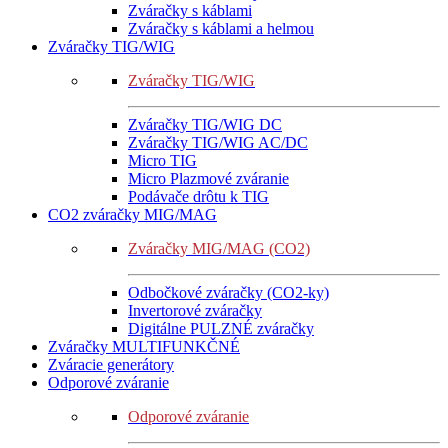
Zváračky s káblami
Zváračky s káblami a helmou
Zváračky TIG/WIG
Zváračky TIG/WIG
Zváračky TIG/WIG DC
Zváračky TIG/WIG AC/DC
Micro TIG
Micro Plazmové zváranie
Podávače drôtu k TIG
CO2 zváračky MIG/MAG
Zváračky MIG/MAG (CO2)
Odbočkové zváračky (CO2-ky)
Invertorové zváračky
Digitálne PULZNÉ zváračky
Zváračky MULTIFUNKČNÉ
Zváracie generátory
Odporové zváranie
Odporové zváranie