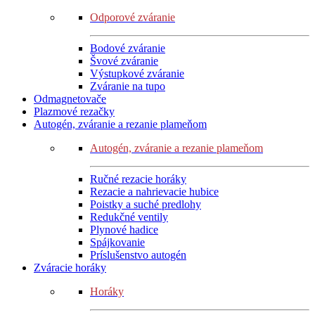
Odporové zváranie
Bodové zváranie
Švové zváranie
Výstupkové zváranie
Zváranie na tupo
Odmagnetovače
Plazmové rezačky
Autogén, zváranie a rezanie plameňom
Autogén, zváranie a rezanie plameňom
Ručné rezacie horáky
Rezacie a nahrievacie hubice
Poistky a suché predlohy
Redukčné ventily
Plynové hadice
Spájkovanie
Príslušenstvo autogén
Zváracie horáky
Horáky