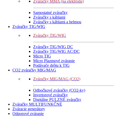
Zváračky MMA (na elektródu)
Samostatné zváračky
Zváračky s káblami
Zváračky s káblami a helmou
Zváračky TIG/WIG
Zváračky TIG/WIG
Zváračky TIG/WIG DC
Zváračky TIG/WIG AC/DC
Micro TIG
Micro Plazmové zváranie
Podávače drôtu k TIG
CO2 zváračky MIG/MAG
Zváračky MIG/MAG (CO2)
Odbočkové zváračky (CO2-ky)
Invertorové zváračky
Digitálne PULZNÉ zváračky
Zváračky MULTIFUNKČNÉ
Zváracie generátory
Odporové zváranie