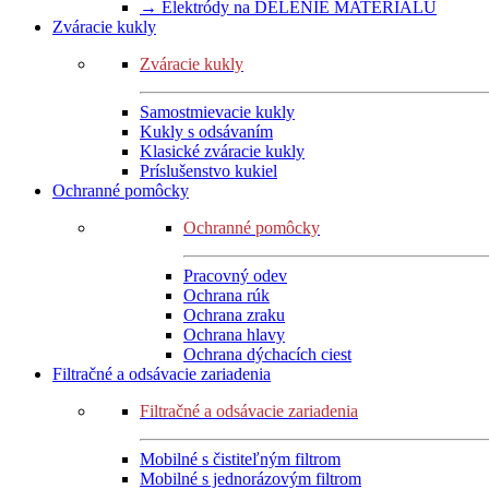
→ Elektródy na DELENIE MATERIÁLU
Zváracie kukly
Zváracie kukly
Samostmievacie kukly
Kukly s odsávaním
Klasické zváracie kukly
Príslušenstvo kukiel
Ochranné pomôcky
Ochranné pomôcky
Pracovný odev
Ochrana rúk
Ochrana zraku
Ochrana hlavy
Ochrana dýchacích ciest
Filtračné a odsávacie zariadenia
Filtračné a odsávacie zariadenia
Mobilné s čistiteľným filtrom
Mobilné s jednorázovým filtrom