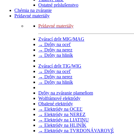
Ostatné príslušenstvo
Chémia na zváranie
Prídavné materiály
Prídavné materiály
Zvárací drôt MIG/MAG
→ Drôty na oceľ
→ Drôty na nerez
→ Drôty na hliník
Zvárací drôt TIG/WIG
→ Drôty na oceľ
→ Drôty na nerez
→ Drôty na hliník
Drôty na zváranie plameňom
Wolfrámové elektródy
Obalené elektródy
→ Elektródy na OCEĽ
→ Elektródy na NEREZ
→ Elektródy na LIATINU
→ Elektródy na HLINÍK
→ Elektródy na TVRDONÁVAROVÉ