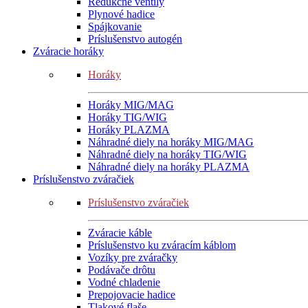
Redukčné ventily
Plynové hadice
Spájkovanie
Príslušenstvo autogén
Zváracie horáky
Horáky
Horáky MIG/MAG
Horáky TIG/WIG
Horáky PLAZMA
Náhradné diely na horáky MIG/MAG
Náhradné diely na horáky TIG/WIG
Náhradné diely na horáky PLAZMA
Príslušenstvo zváračiek
Príslušenstvo zváračiek
Zváracie káble
Príslušenstvo ku zváracím káblom
Vozíky pre zváračky
Podávače drôtu
Vodné chladenie
Prepojovacie hadice
Tlakové flaše