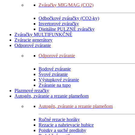
Zváračky MIG/MAG (CO2)
Odbočkové zváračky (CO2-ky)
Invertorové zváračky
Digitálne PULZNÉ zváračky
Zváračky MULTIFUNKČNÉ
Zváracie generátory
Odporové zváranie
Odporové zváranie
Bodové zváranie
Švové zváranie
Výstupkové zváranie
Zváranie na tupo
Plazmové rezačky
Autogén, zváranie a rezanie plameňom
Autogén, zváranie a rezanie plameňom
Ručné rezacie horáky
Rezacie a nahrievacie hubice
Poistky a suché predlohy