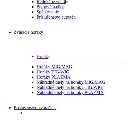
Redukčné ventily
Plynové hadice
Spájkovanie
Príslušenstvo autogén
Zváracie horáky
Horáky
Horáky MIG/MAG
Horáky TIG/WIG
Horáky PLAZMA
Náhradné diely na horáky MIG/MAG
Náhradné diely na horáky TIG/WIG
Náhradné diely na horáky PLAZMA
Príslušenstvo zváračiek