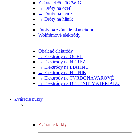
Zvárací drôt TIG/WIG
→ Drôty na oceľ
→ Drôty na nerez
→ Drôty na hliník
Drôty na zváranie plameňom
Wolfrámové elektródy
Obalené elektródy
→ Elektródy na OCEĽ
→ Elektródy na NEREZ
→ Elektródy na LIATINU
→ Elektródy na HLINÍK
→ Elektródy na TVRDONÁVAROVÉ
→ Elektródy na DELENIE MATERIÁLU
Zváracie kukly
Zváracie kukly