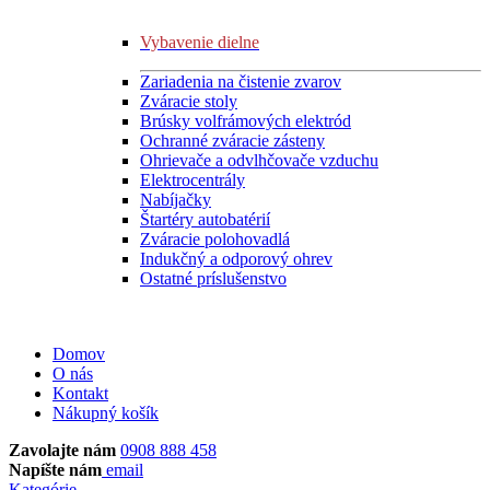
Vybavenie dielne
Zariadenia na čistenie zvarov
Zváracie stoly
Brúsky volfrámových elektród
Ochranné zváracie zásteny
Ohrievače a odvlhčovače vzduchu
Elektrocentrály
Nabíjačky
Štartéry autobatérií
Zváracie polohovadlá
Indukčný a odporový ohrev
Ostatné príslušenstvo
Domov
O nás
Kontakt
Nákupný košík
Zavolajte nám
0908 888 458
Napíšte nám
email
Kategórie