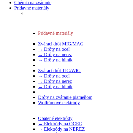
Chémia na zváranie
Prídavné materiály
Prídavné materiály
Zvárací drôt MIG/MAG
→ Drôty na oceľ
→ Drôty na nerez
→ Drôty na hliník
Zvárací drôt TIG/WIG
→ Drôty na oceľ
→ Drôty na nerez
→ Drôty na hliník
Drôty na zváranie plameňom
Wolfrámové elektródy
Obalené elektródy
→ Elektródy na OCEĽ
→ Elektródy na NEREZ