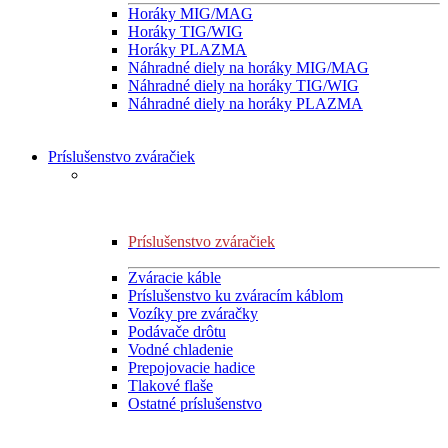
Horáky MIG/MAG
Horáky TIG/WIG
Horáky PLAZMA
Náhradné diely na horáky MIG/MAG
Náhradné diely na horáky TIG/WIG
Náhradné diely na horáky PLAZMA
Príslušenstvo zváračiek
Príslušenstvo zváračiek
Zváracie káble
Príslušenstvo ku zváracím káblom
Vozíky pre zváračky
Podávače drôtu
Vodné chladenie
Prepojovacie hadice
Tlakové flaše
Ostatné príslušenstvo