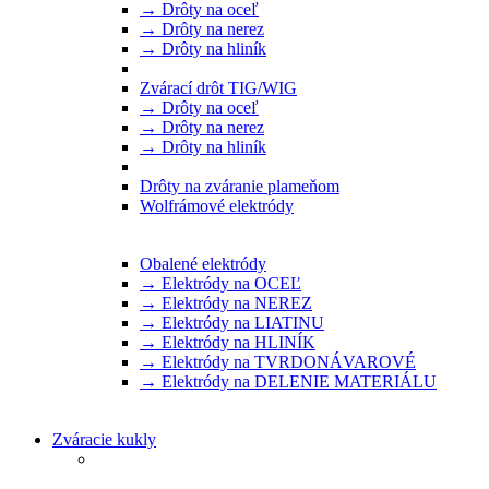
→ Drôty na oceľ
→ Drôty na nerez
→ Drôty na hliník
Zvárací drôt TIG/WIG
→ Drôty na oceľ
→ Drôty na nerez
→ Drôty na hliník
Drôty na zváranie plameňom
Wolfrámové elektródy
Obalené elektródy
→ Elektródy na OCEĽ
→ Elektródy na NEREZ
→ Elektródy na LIATINU
→ Elektródy na HLINÍK
→ Elektródy na TVRDONÁVAROVÉ
→ Elektródy na DELENIE MATERIÁLU
Zváracie kukly