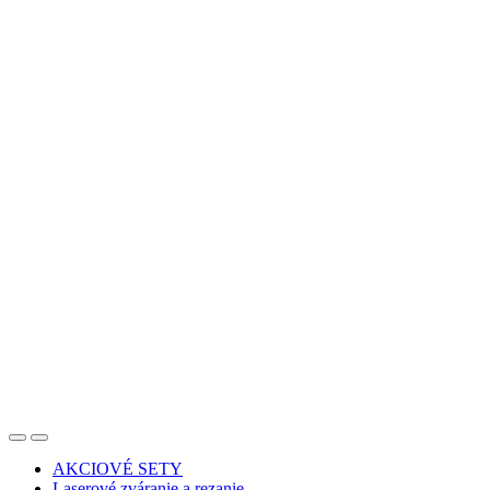
AKCIOVÉ SETY
Laserové zváranie a rezanie