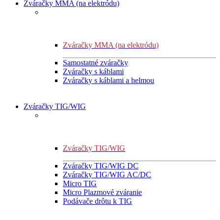
Zváračky MMA (na elektródu)
Zváračky MMA (na elektródu)
Samostatné zváračky
Zváračky s káblami
Zváračky s káblami a helmou
Zváračky TIG/WIG
Zváračky TIG/WIG
Zváračky TIG/WIG DC
Zváračky TIG/WIG AC/DC
Micro TIG
Micro Plazmové zváranie
Podávače drôtu k TIG