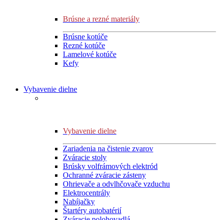
Brúsne a rezné materiály
Brúsne kotúče
Rezné kotúče
Lamelové kotúče
Kefy
Vybavenie dielne
Vybavenie dielne
Zariadenia na čistenie zvarov
Zváracie stoly
Brúsky volfrámových elektród
Ochranné zváracie zásteny
Ohrievače a odvlhčovače vzduchu
Elektrocentrály
Nabíjačky
Štartéry autobatérií
Zváracie polohovadlá