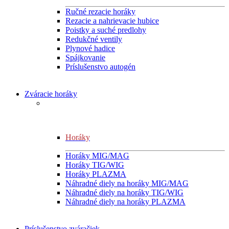
Ručné rezacie horáky
Rezacie a nahrievacie hubice
Poistky a suché predlohy
Redukčné ventily
Plynové hadice
Spájkovanie
Príslušenstvo autogén
Zváracie horáky
Horáky
Horáky MIG/MAG
Horáky TIG/WIG
Horáky PLAZMA
Náhradné diely na horáky MIG/MAG
Náhradné diely na horáky TIG/WIG
Náhradné diely na horáky PLAZMA
Príslušenstvo zváračiek