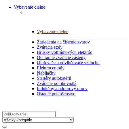
Vybavenie dielne
Vybavenie dielne
Zariadenia na čistenie zvarov
Zváracie stoly
Brúsky volfrámových elektród
Ochranné zváracie zásteny
Ohrievače a odvlhčovače vzduchu
Elektrocentrály
Nabíjačky
Štartéry autobatérií
Zváracie polohovadlá
Indukčný a odporový ohrev
Ostatné príslušenstvo
Search
for: