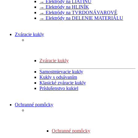
→ Elektródy na LIATINU
→ Elektródy na HLINÍK
→ Elektródy na TVRDONÁVAROVÉ
→ Elektródy na DELENIE MATERIÁLU
Zváracie kukly
Zváracie kukly
Samostmievacie kukly
Kukly s odsávaním
Klasické zváracie kukly
Príslušenstvo kukiel
Ochranné pomôcky
Ochranné pomôcky