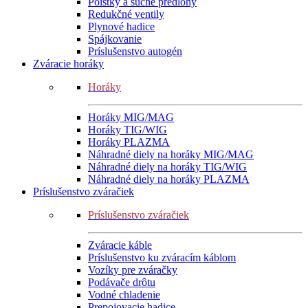
Poistky a suché predlohy
Redukčné ventily
Plynové hadice
Spájkovanie
Príslušenstvo autogén
Zváracie horáky
Horáky
Horáky MIG/MAG
Horáky TIG/WIG
Horáky PLAZMA
Náhradné diely na horáky MIG/MAG
Náhradné diely na horáky TIG/WIG
Náhradné diely na horáky PLAZMA
Príslušenstvo zváračiek
Príslušenstvo zváračiek
Zváracie káble
Príslušenstvo ku zváracím káblom
Vozíky pre zváračky
Podávače drôtu
Vodné chladenie
Prepojovacie hadice