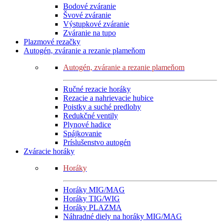
Bodové zváranie
Švové zváranie
Výstupkové zváranie
Zváranie na tupo
Plazmové rezačky
Autogén, zváranie a rezanie plameňom
Autogén, zváranie a rezanie plameňom
Ručné rezacie horáky
Rezacie a nahrievacie hubice
Poistky a suché predlohy
Redukčné ventily
Plynové hadice
Spájkovanie
Príslušenstvo autogén
Zváracie horáky
Horáky
Horáky MIG/MAG
Horáky TIG/WIG
Horáky PLAZMA
Náhradné diely na horáky MIG/MAG