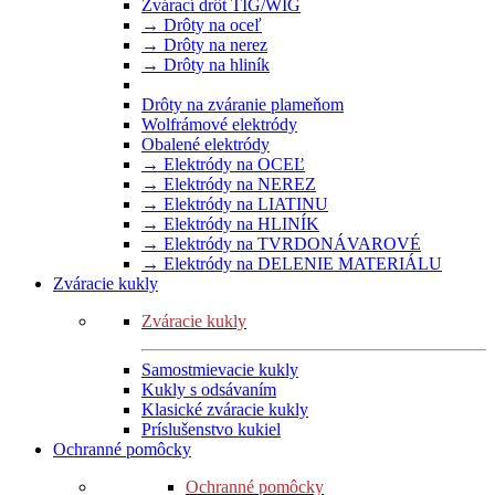
Zvárací drôt TIG/WIG
→ Drôty na oceľ
→ Drôty na nerez
→ Drôty na hliník
Drôty na zváranie plameňom
Wolfrámové elektródy
Obalené elektródy
→ Elektródy na OCEĽ
→ Elektródy na NEREZ
→ Elektródy na LIATINU
→ Elektródy na HLINÍK
→ Elektródy na TVRDONÁVAROVÉ
→ Elektródy na DELENIE MATERIÁLU
Zváracie kukly
Zváracie kukly
Samostmievacie kukly
Kukly s odsávaním
Klasické zváracie kukly
Príslušenstvo kukiel
Ochranné pomôcky
Ochranné pomôcky