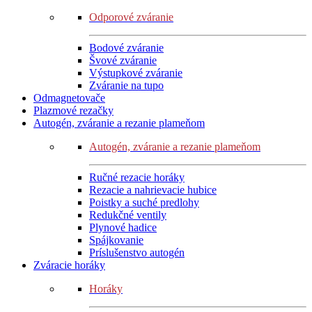
Odporové zváranie
Bodové zváranie
Švové zváranie
Výstupkové zváranie
Zváranie na tupo
Odmagnetovače
Plazmové rezačky
Autogén, zváranie a rezanie plameňom
Autogén, zváranie a rezanie plameňom
Ručné rezacie horáky
Rezacie a nahrievacie hubice
Poistky a suché predlohy
Redukčné ventily
Plynové hadice
Spájkovanie
Príslušenstvo autogén
Zváracie horáky
Horáky