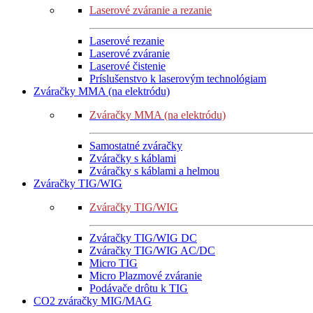
Laserové zváranie a rezanie
Laserové rezanie
Laserové zváranie
Laserové čistenie
Príslušenstvo k laserovým technológiam
Zváračky MMA (na elektródu)
Zváračky MMA (na elektródu)
Samostatné zváračky
Zváračky s káblami
Zváračky s káblami a helmou
Zváračky TIG/WIG
Zváračky TIG/WIG
Zváračky TIG/WIG DC
Zváračky TIG/WIG AC/DC
Micro TIG
Micro Plazmové zváranie
Podávače drôtu k TIG
CO2 zváračky MIG/MAG