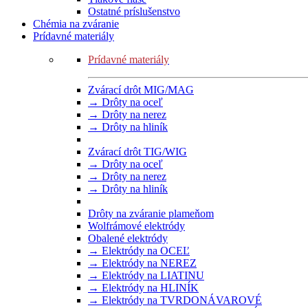
Ostatné príslušenstvo
Chémia na zváranie
Prídavné materiály
Prídavné materiály
Zvárací drôt MIG/MAG
→ Drôty na oceľ
→ Drôty na nerez
→ Drôty na hliník
Zvárací drôt TIG/WIG
→ Drôty na oceľ
→ Drôty na nerez
→ Drôty na hliník
Drôty na zváranie plameňom
Wolfrámové elektródy
Obalené elektródy
→ Elektródy na OCEĽ
→ Elektródy na NEREZ
→ Elektródy na LIATINU
→ Elektródy na HLINÍK
→ Elektródy na TVRDONÁVAROVÉ