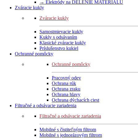
→ Elektródy na DELENIE MATERIÁLU
Zváracie kukly
Zváracie kukly
Samostmievacie kukly
Kukly s odsávaním
Klasické zváracie kukly
Príslušenstvo kukiel
Ochranné pomôcky
Ochranné pomôcky
Pracovný odev
Ochrana rúk
Ochrana zraku
Ochrana hlavy
Ochrana dýchacích ciest
Filtračné a odsávacie zariadenia
Filtračné a odsávacie zariadenia
Mobilné s čistiteľným filtrom
Mobilné s jednorázovým filtrom