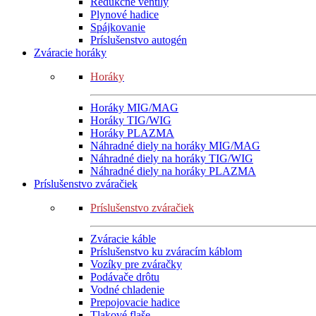
Redukčné ventily
Plynové hadice
Spájkovanie
Príslušenstvo autogén
Zváracie horáky
Horáky
Horáky MIG/MAG
Horáky TIG/WIG
Horáky PLAZMA
Náhradné diely na horáky MIG/MAG
Náhradné diely na horáky TIG/WIG
Náhradné diely na horáky PLAZMA
Príslušenstvo zváračiek
Príslušenstvo zváračiek
Zváracie káble
Príslušenstvo ku zváracím káblom
Vozíky pre zváračky
Podávače drôtu
Vodné chladenie
Prepojovacie hadice
Tlakové flaše