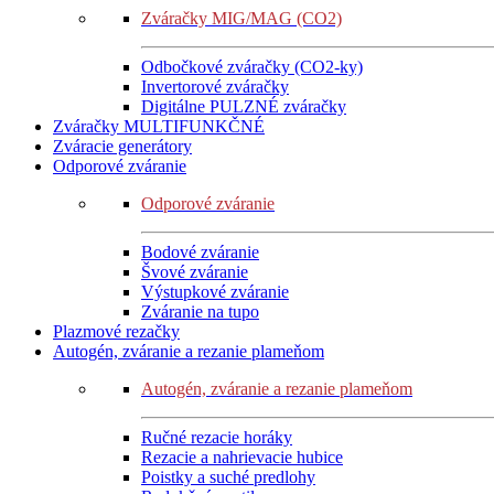
Zváračky MIG/MAG (CO2)
Odbočkové zváračky (CO2-ky)
Invertorové zváračky
Digitálne PULZNÉ zváračky
Zváračky MULTIFUNKČNÉ
Zváracie generátory
Odporové zváranie
Odporové zváranie
Bodové zváranie
Švové zváranie
Výstupkové zváranie
Zváranie na tupo
Plazmové rezačky
Autogén, zváranie a rezanie plameňom
Autogén, zváranie a rezanie plameňom
Ručné rezacie horáky
Rezacie a nahrievacie hubice
Poistky a suché predlohy