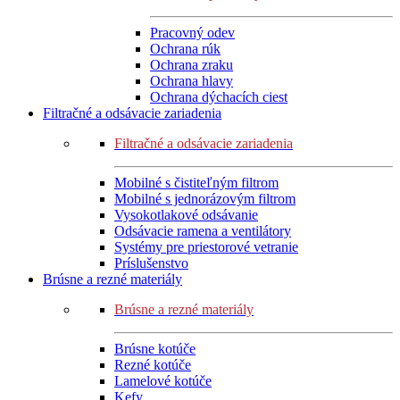
Pracovný odev
Ochrana rúk
Ochrana zraku
Ochrana hlavy
Ochrana dýchacích ciest
Filtračné a odsávacie zariadenia
Filtračné a odsávacie zariadenia
Mobilné s čistiteľným filtrom
Mobilné s jednorázovým filtrom
Vysokotlakové odsávanie
Odsávacie ramena a ventilátory
Systémy pre priestorové vetranie
Príslušenstvo
Brúsne a rezné materiály
Brúsne a rezné materiály
Brúsne kotúče
Rezné kotúče
Lamelové kotúče
Kefy