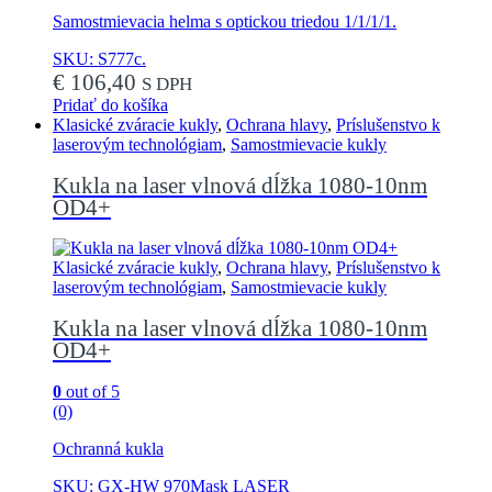
Samostmievacia helma s optickou triedou 1/1/1/1.
SKU: S777c.
€
106,40
S DPH
Pridať do košíka
Klasické zváracie kukly
,
Ochrana hlavy
,
Príslušenstvo k
laserovým technológiam
,
Samostmievacie kukly
Kukla na laser vlnová dĺžka 1080-10nm
OD4+
Klasické zváracie kukly
,
Ochrana hlavy
,
Príslušenstvo k
laserovým technológiam
,
Samostmievacie kukly
Kukla na laser vlnová dĺžka 1080-10nm
OD4+
0
out of 5
(0)
Ochranná kukla
SKU: GX-HW 970Mask LASER