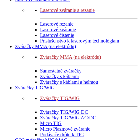
Laserové zváranie a rezanie
Laserové rezanie
Laserové zváranie
Laserové čistenie
Príslušenstvo k laserovým technológiam
Zváračky MMA (na elektródu)
Zváračky MMA (na elektródu)
Samostatné zváračky
Zváračky s káblami
Zváračky s káblami a helmou
Zváračky TIG/WIG
Zváračky TIG/WIG
Zváračky TIG/WIG DC
Zváračky TIG/WIG AC/DC
Micro TIG
Micro Plazmové zváranie
Podávače drôtu k TIG