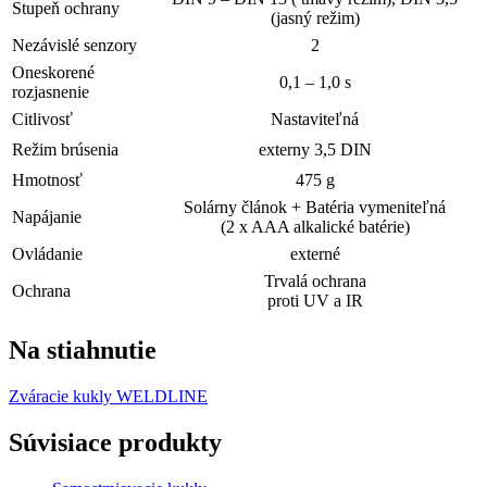
Stupeň ochrany
(jasný režim)
Nezávislé senzory
2
Oneskorené
0,1 – 1,0 s
rozjasnenie
Citlivosť
Nastaviteľná
Režim brúsenia
externy 3,5 DIN
Hmotnosť
475 g
Solárny článok + Batéria vymeniteľná
Napájanie
(2 x AAA alkalické batérie)
Ovládanie
externé
Trvalá ochrana
Ochrana
proti UV a IR
Na stiahnutie
Zváracie kukly WELDLINE
Súvisiace produkty