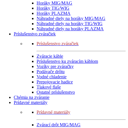
Horáky MIG/MAG
Horáky TIG/WIG
Horáky PLAZMA
Náhradné diely na horáky MIG/MAG
Náhradné diely na horáky TIG/WIG
Náhradné diely na horáky PLAZMA
Príslušenstvo zváračiek
Príslušenstvo zváračiek
Zváracie káble
Príslušenstvo ku zváracím káblom
Vozíky pre zváračky
Podávače drôtu
Vodné chladenie
Prepojovacie hadice
Tlakové flaše
Ostatné príslušenstvo
Chémia na zváranie
Prídavné materiály
Prídavné materiály
Zvárací drôt MIG/MAG