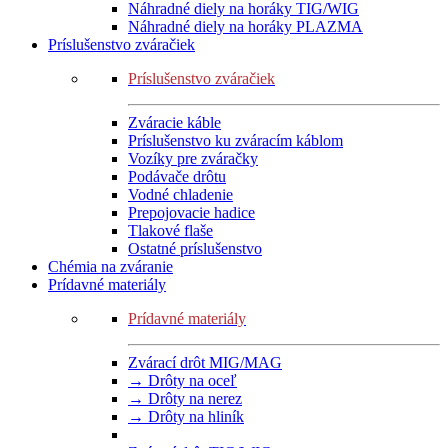
Náhradné diely na horáky TIG/WIG
Náhradné diely na horáky PLAZMA
Príslušenstvo zváračiek
Príslušenstvo zváračiek
Zváracie káble
Príslušenstvo ku zváracím káblom
Vozíky pre zváračky
Podávače drôtu
Vodné chladenie
Prepojovacie hadice
Tlakové flaše
Ostatné príslušenstvo
Chémia na zváranie
Prídavné materiály
Prídavné materiály
Zvárací drôt MIG/MAG
→ Drôty na oceľ
→ Drôty na nerez
→ Drôty na hliník