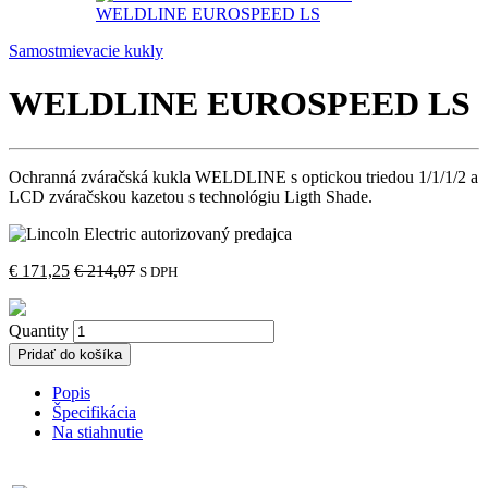
Samostmievacie kukly
WELDLINE EUROSPEED LS
Ochranná zváračská kukla WELDLINE s optickou triedou 1/1/1/2 a
LCD zváračskou kazetou s technológiu Ligth Shade.
€
171,25
€
214,07
S DPH
Quantity
Pridať do košíka
Popis
Špecifikácia
Na stiahnutie