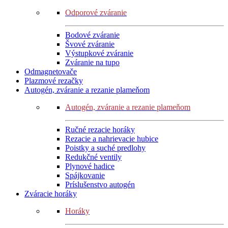
Odporové zváranie
Bodové zváranie
Švové zváranie
Výstupkové zváranie
Zváranie na tupo
Odmagnetovače
Plazmové rezačky
Autogén, zváranie a rezanie plameňom
Autogén, zváranie a rezanie plameňom
Ručné rezacie horáky
Rezacie a nahrievacie hubice
Poistky a suché predlohy
Redukčné ventily
Plynové hadice
Spájkovanie
Príslušenstvo autogén
Zváracie horáky
Horáky