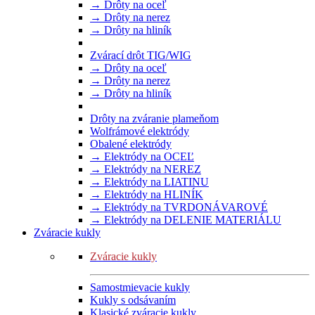
→ Drôty na oceľ
→ Drôty na nerez
→ Drôty na hliník
Zvárací drôt TIG/WIG
→ Drôty na oceľ
→ Drôty na nerez
→ Drôty na hliník
Drôty na zváranie plameňom
Wolfrámové elektródy
Obalené elektródy
→ Elektródy na OCEĽ
→ Elektródy na NEREZ
→ Elektródy na LIATINU
→ Elektródy na HLINÍK
→ Elektródy na TVRDONÁVAROVÉ
→ Elektródy na DELENIE MATERIÁLU
Zváracie kukly
Zváracie kukly
Samostmievacie kukly
Kukly s odsávaním
Klasické zváracie kukly