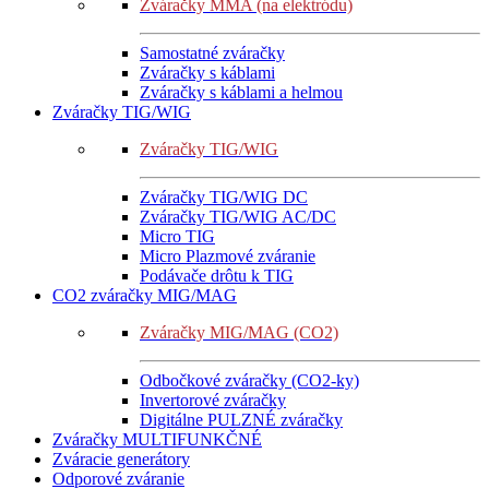
Zváračky MMA (na elektródu)
Samostatné zváračky
Zváračky s káblami
Zváračky s káblami a helmou
Zváračky TIG/WIG
Zváračky TIG/WIG
Zváračky TIG/WIG DC
Zváračky TIG/WIG AC/DC
Micro TIG
Micro Plazmové zváranie
Podávače drôtu k TIG
CO2 zváračky MIG/MAG
Zváračky MIG/MAG (CO2)
Odbočkové zváračky (CO2-ky)
Invertorové zváračky
Digitálne PULZNÉ zváračky
Zváračky MULTIFUNKČNÉ
Zváracie generátory
Odporové zváranie