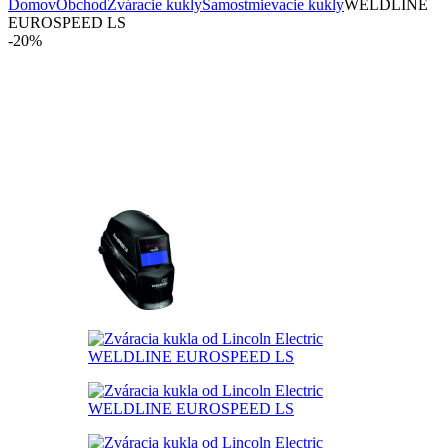
Domov
Obchod
Zváracie kukly
Samostmievacie kukly
WELDLINE
EUROSPEED LS
-
20%