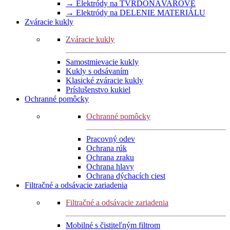
→ Elektródy na TVRDONÁVAROVÉ
→ Elektródy na DELENIE MATERIÁLU
Zváracie kukly
Zváracie kukly
Samostmievacie kukly
Kukly s odsávaním
Klasické zváracie kukly
Príslušenstvo kukiel
Ochranné pomôcky
Ochranné pomôcky
Pracovný odev
Ochrana rúk
Ochrana zraku
Ochrana hlavy
Ochrana dýchacích ciest
Filtračné a odsávacie zariadenia
Filtračné a odsávacie zariadenia
Mobilné s čistiteľným filtrom