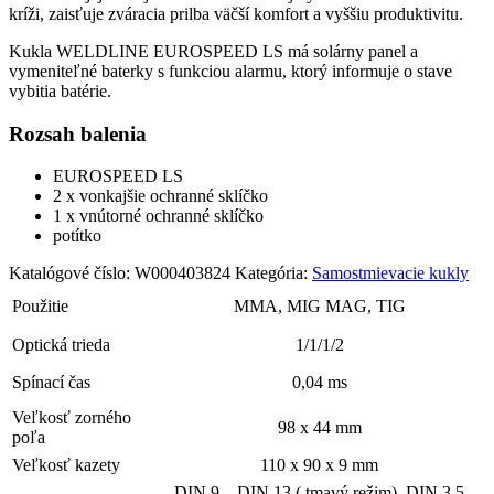
kríži, zaisťuje zváracia prilba väčší komfort a vyššiu produktivitu.
Kukla WELDLINE EUROSPEED LS má solárny panel a
vymeniteľné baterky s funkciou alarmu, ktorý informuje o stave
vybitia batérie.
Rozsah balenia
EUROSPEED LS
2 x vonkajšie ochranné sklíčko
1 x vnútorné ochranné sklíčko
potítko
Katalógové číslo:
W000403824
Kategória:
Samostmievacie kukly
Použitie
MMA, MIG MAG, TIG
Optická trieda
1/1/1/2
Spínací čas
0,04 ms
Veľkosť zorného
98 x 44 mm
poľa
Veľkosť kazety
110 x 90 x 9 mm
DIN 9 – DIN 13 ( tmavý režim), DIN 3,5