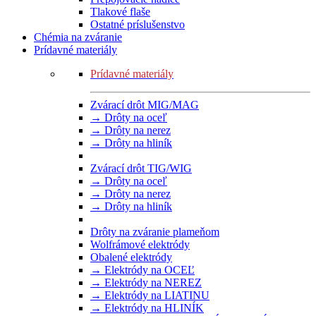
Tlakové flaše
Ostatné príslušenstvo
Chémia na zváranie
Prídavné materiály
Prídavné materiály
Zvárací drôt MIG/MAG
→ Drôty na oceľ
→ Drôty na nerez
→ Drôty na hliník
Zvárací drôt TIG/WIG
→ Drôty na oceľ
→ Drôty na nerez
→ Drôty na hliník
Drôty na zváranie plameňom
Wolfrámové elektródy
Obalené elektródy
→ Elektródy na OCEĽ
→ Elektródy na NEREZ
→ Elektródy na LIATINU
→ Elektródy na HLINÍK