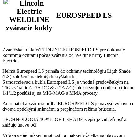
EUROSPEED LS
Zváračská kukla WELDLINE EUROSPEED LS pre dokonalý
komfort a ochranu počas zvárania od Weldine firmy Lincoln
Electric.
Helma Eurospeed LS prináša do ochrany technológiu Ligth Shade
(LS) založenú na tekutých kryštáloch.
Samostmievacia kukla Eurospeed LS je vhodná predovšetkým na
TIG zváranie (≥ 5A DC & ≥ 5A AC), ale so svojou optickou triedou
1/1/1/2 poslúži aj na MIG/MAG a MMA procesy.
Automatická zváracia prilba EUROSPEED LS je navyše vybavená
dvoma optickými snímačmi a prepínačom režimu brúsenia.
TECHNOLÓGIA 4C® LIGHT SHADE zlepšuje viditeľnosť a
znižuje únavu očí
Vďaka svojej nízkej hmotnosti a mäkkej výstelke na hlavovom