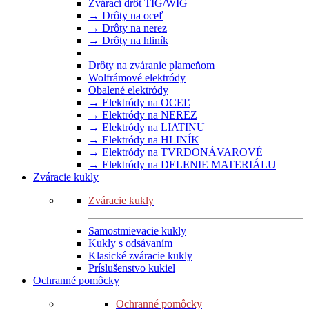
Zvárací drôt TIG/WIG
→ Drôty na oceľ
→ Drôty na nerez
→ Drôty na hliník
Drôty na zváranie plameňom
Wolfrámové elektródy
Obalené elektródy
→ Elektródy na OCEĽ
→ Elektródy na NEREZ
→ Elektródy na LIATINU
→ Elektródy na HLINÍK
→ Elektródy na TVRDONÁVAROVÉ
→ Elektródy na DELENIE MATERIÁLU
Zváracie kukly
Zváracie kukly
Samostmievacie kukly
Kukly s odsávaním
Klasické zváracie kukly
Príslušenstvo kukiel
Ochranné pomôcky
Ochranné pomôcky