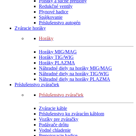
Poistky a suché predlohy
Redukčné ventily
Plynové hadice
Spájkovanie
Príslušenstvo autogén
Zváracie horáky
Horáky
Horáky MIG/MAG
Horáky TIG/WIG
Horáky PLAZMA
Náhradné diely na horáky MIG/MAG
Náhradné diely na horáky TIG/WIG
Náhradné diely na horáky PLAZMA
Príslušenstvo zváračiek
Príslušenstvo zváračiek
Zváracie káble
Príslušenstvo ku zváracím káblom
Vozíky pre zváračky
Podávače drôtu
Vodné chladenie
Prepojovacie hadice