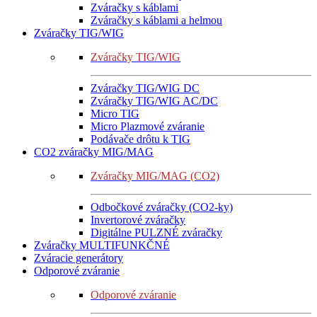
Zváračky s káblami
Zváračky s káblami a helmou
Zváračky TIG/WIG
Zváračky TIG/WIG
Zváračky TIG/WIG DC
Zváračky TIG/WIG AC/DC
Micro TIG
Micro Plazmové zváranie
Podávače drôtu k TIG
CO2 zváračky MIG/MAG
Zváračky MIG/MAG (CO2)
Odbočkové zváračky (CO2-ky)
Invertorové zváračky
Digitálne PULZNÉ zváračky
Zváračky MULTIFUNKČNÉ
Zváracie generátory
Odporové zváranie
Odporové zváranie