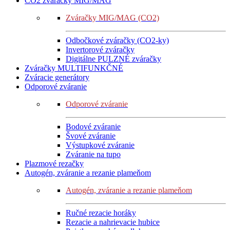
CO2 zváračky MIG/MAG
Zváračky MIG/MAG (CO2)
Odbočkové zváračky (CO2-ky)
Invertorové zváračky
Digitálne PULZNÉ zváračky
Zváračky MULTIFUNKČNÉ
Zváracie generátory
Odporové zváranie
Odporové zváranie
Bodové zváranie
Švové zváranie
Výstupkové zváranie
Zváranie na tupo
Plazmové rezačky
Autogén, zváranie a rezanie plameňom
Autogén, zváranie a rezanie plameňom
Ručné rezacie horáky
Rezacie a nahrievacie hubice