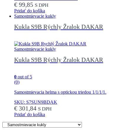
€
99,85
S DPH
Pridať do košíka
Samostmievacie kukly
Kukla S9B Rýchly Žralok DAKAR
Samostmievacie kukly
Kukla S9B Rýchly Žralok DAKAR
0
out of 5
(0)
Samostmievacia helma s optickou triedou 1/1/1/1.
SKU: S7SUN9BDAK
€
301,84
S DPH
Pridať do košíka