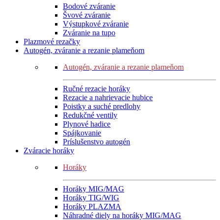
Bodové zváranie
Švové zváranie
Výstupkové zváranie
Zváranie na tupo
Plazmové rezačky
Autogén, zváranie a rezanie plameňom
Autogén, zváranie a rezanie plameňom
Ručné rezacie horáky
Rezacie a nahrievacie hubice
Poistky a suché predlohy
Redukčné ventily
Plynové hadice
Spájkovanie
Príslušenstvo autogén
Zváracie horáky
Horáky
Horáky MIG/MAG
Horáky TIG/WIG
Horáky PLAZMA
Náhradné diely na horáky MIG/MAG