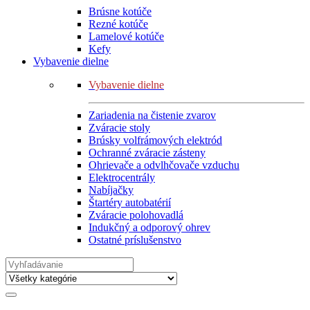
Brúsne kotúče
Rezné kotúče
Lamelové kotúče
Kefy
Vybavenie dielne
Vybavenie dielne
Zariadenia na čistenie zvarov
Zváracie stoly
Brúsky volfrámových elektród
Ochranné zváracie zásteny
Ohrievače a odvlhčovače vzduchu
Elektrocentrály
Nabíjačky
Štartéry autobatérií
Zváracie polohovadlá
Indukčný a odporový ohrev
Ostatné príslušenstvo
Search
for: