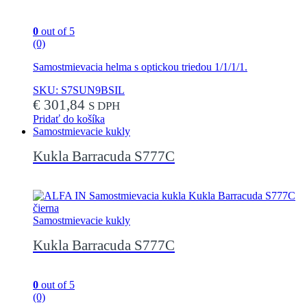
0
out of 5
(0)
Samostmievacia helma s optickou triedou 1/1/1/1.
SKU: S7SUN9BSIL
€
301,84
S DPH
Pridať do košíka
Samostmievacie kukly
Kukla Barracuda S777C
Samostmievacie kukly
Kukla Barracuda S777C
0
out of 5
(0)