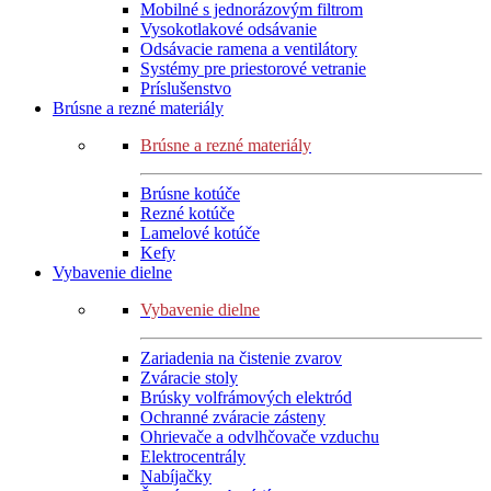
Mobilné s jednorázovým filtrom
Vysokotlakové odsávanie
Odsávacie ramena a ventilátory
Systémy pre priestorové vetranie
Príslušenstvo
Brúsne a rezné materiály
Brúsne a rezné materiály
Brúsne kotúče
Rezné kotúče
Lamelové kotúče
Kefy
Vybavenie dielne
Vybavenie dielne
Zariadenia na čistenie zvarov
Zváracie stoly
Brúsky volfrámových elektród
Ochranné zváracie zásteny
Ohrievače a odvlhčovače vzduchu
Elektrocentrály
Nabíjačky