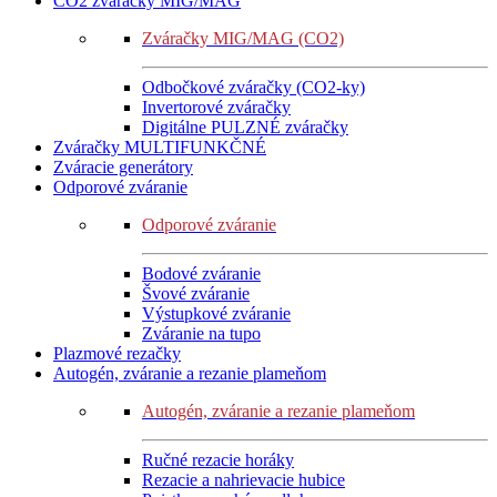
CO2 zváračky MIG/MAG
Zváračky MIG/MAG (CO2)
Odbočkové zváračky (CO2-ky)
Invertorové zváračky
Digitálne PULZNÉ zváračky
Zváračky MULTIFUNKČNÉ
Zváracie generátory
Odporové zváranie
Odporové zváranie
Bodové zváranie
Švové zváranie
Výstupkové zváranie
Zváranie na tupo
Plazmové rezačky
Autogén, zváranie a rezanie plameňom
Autogén, zváranie a rezanie plameňom
Ručné rezacie horáky
Rezacie a nahrievacie hubice