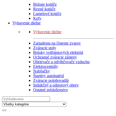
Brúsne kotúče
Rezné kotúče
Lamelové kotúče
Kefy
Vybavenie dielne
Vybavenie dielne
Zariadenia na čistenie zvarov
Zváracie stoly
Brúsky volfrámových elektród
Ochranné zváracie zásteny
Ohrievače a odvlhčovače vzduchu
Elektrocentrály
Nabíjačky
Štartéry autobatérií
Zváracie polohovadlá
Indukčný a odporový ohrev
Ostatné príslušenstvo
Search
for: