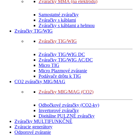
Zváračky MMA (na elektródu)
Samostatné zváračky
Zváračky s káblami
Zváračky s káblami a helmou
Zváračky TIG/WIG
Zváračky TIG/WIG
Zváračky TIG/WIG DC
Zváračky TIG/WIG AC/DC
Micro TIG
Micro Plazmové zváranie
Podávače drôtu k TIG
CO2 zváračky MIG/MAG
Zváračky MIG/MAG (CO2)
Odbočkové zváračky (CO2-ky)
Invertorové zváračky
Digitálne PULZNÉ zváračky
Zváračky MULTIFUNKČNÉ
Zváracie generátory
Odporové zváranie