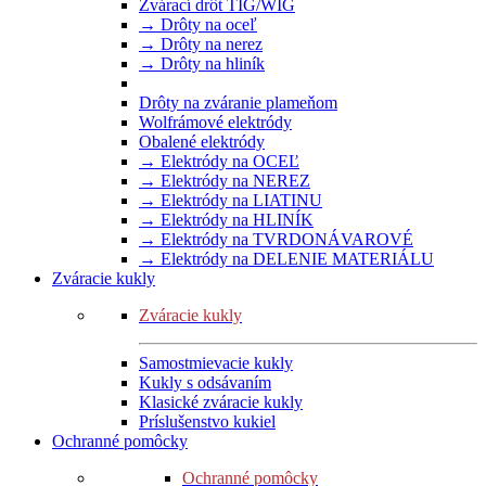
Zvárací drôt TIG/WIG
→ Drôty na oceľ
→ Drôty na nerez
→ Drôty na hliník
Drôty na zváranie plameňom
Wolfrámové elektródy
Obalené elektródy
→ Elektródy na OCEĽ
→ Elektródy na NEREZ
→ Elektródy na LIATINU
→ Elektródy na HLINÍK
→ Elektródy na TVRDONÁVAROVÉ
→ Elektródy na DELENIE MATERIÁLU
Zváracie kukly
Zváracie kukly
Samostmievacie kukly
Kukly s odsávaním
Klasické zváracie kukly
Príslušenstvo kukiel
Ochranné pomôcky
Ochranné pomôcky