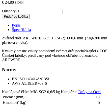
€
24,80
S DPH
Quantity
Pridať do košíka
Popis
Špecifikácia
Zvárací drôt ARCWIRE G3Si1 (SG2) Ø 0,6 mm ( 5kg/200 mm
plastová cievka).
Kvalitný presne vinutý pomedený zvárací drôt pochádzajúci z TOP
Čínskej fabriky, predávaný pod vlastnou obľúbenou značkou
ARCWIRE.
Normy
EN ISO 14341-A:G3Si1
AWS A5.18:ER70S-6
Katalógové číslo:
MIG SG2 0,6/5 kg
Kategória:
Drôty na Oceľ
Priemer (mm)
0,6
Hmotnosť (kg)
5