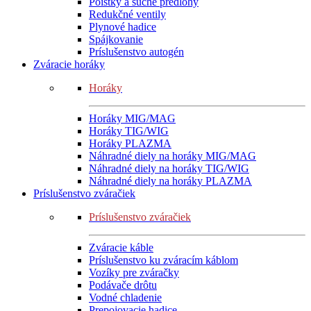
Poistky a suché predlohy
Redukčné ventily
Plynové hadice
Spájkovanie
Príslušenstvo autogén
Zváracie horáky
Horáky
Horáky MIG/MAG
Horáky TIG/WIG
Horáky PLAZMA
Náhradné diely na horáky MIG/MAG
Náhradné diely na horáky TIG/WIG
Náhradné diely na horáky PLAZMA
Príslušenstvo zváračiek
Príslušenstvo zváračiek
Zváracie káble
Príslušenstvo ku zváracím káblom
Vozíky pre zváračky
Podávače drôtu
Vodné chladenie
Prepojovacie hadice