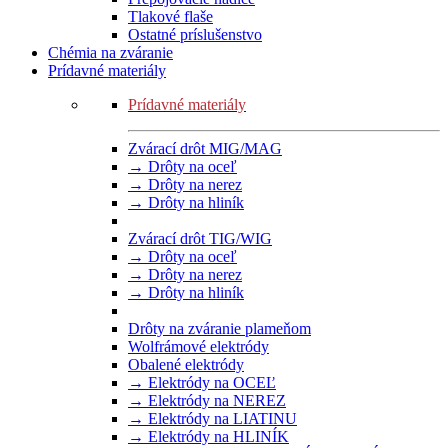
Tlakové flaše
Ostatné príslušenstvo
Chémia na zváranie
Prídavné materiály
Prídavné materiály
Zvárací drôt MIG/MAG
→ Drôty na oceľ
→ Drôty na nerez
→ Drôty na hliník
Zvárací drôt TIG/WIG
→ Drôty na oceľ
→ Drôty na nerez
→ Drôty na hliník
Drôty na zváranie plameňom
Wolfrámové elektródy
Obalené elektródy
→ Elektródy na OCEĽ
→ Elektródy na NEREZ
→ Elektródy na LIATINU
→ Elektródy na HLINÍK