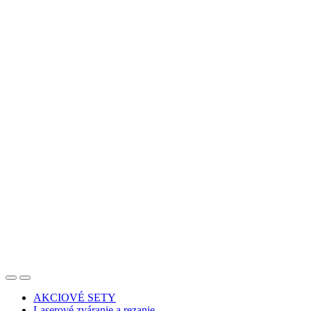
AKCIOVÉ SETY
Laserové zváranie a rezanie