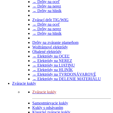
→ Drôty na oceľ
→ Drôty na nerez
→ Drôty na hliník
Zvárací drôt TIG/WIG
→ Drôty na oceľ
→ Drôty na nerez
→ Drôty na hliník
Drôty na zváranie plameňom
Wolfrámové elektródy
Obalené elektródy
→ Elektródy na OCEĽ
→ Elektródy na NEREZ
→ Elektródy na LIATINU
→ Elektródy na HLINÍK
→ Elektródy na TVRDONÁVAROVÉ
→ Elektródy na DELENIE MATERIÁLU
Zváracie kukly
Zváracie kukly
Samostmievacie kukly
Kukly s odsávaním
Klasické zváracie kukly