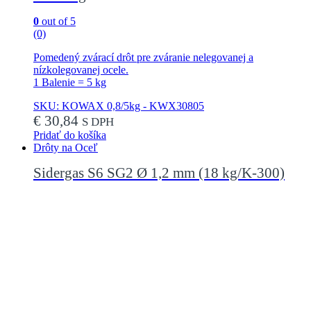
0
out of 5
(0)
Pomedený zvárací drôt pre zváranie nelegovanej a
nízkolegovanej ocele.
1 Balenie = 5 kg
SKU: KOWAX 0,8/5kg - KWX30805
€
30,84
S DPH
Pridať do košíka
Drôty na Oceľ
Sidergas S6 SG2 Ø 1,2 mm (18 kg/K-300)