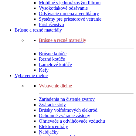
Mobilné s jednorázovým filtrom
Vysokotlakové odsávanie
Odsávacie ramena a ventilátory
Systémy pre priestorové vetranie
Príslušenstvo
Brúsne a rezné materiály
Brúsne a rezné materiály
Brúsne kotúče
Rezné kotúče
Lamelové kotúče
Kefy
Vybavenie dielne
Vybavenie dielne
Zariadenia na čistenie zvarov
Zváracie stoly
Brúsky volfrámových elektród
Ochranné zváracie zásteny
Ohrievače a odvlhčovače vzduchu
Elektrocentrály
Nabíjačky