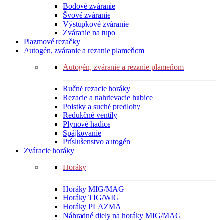
Bodové zváranie
Švové zváranie
Výstupkové zváranie
Zváranie na tupo
Plazmové rezačky
Autogén, zváranie a rezanie plameňom
Autogén, zváranie a rezanie plameňom
Ručné rezacie horáky
Rezacie a nahrievacie hubice
Poistky a suché predlohy
Redukčné ventily
Plynové hadice
Spájkovanie
Príslušenstvo autogén
Zváracie horáky
Horáky
Horáky MIG/MAG
Horáky TIG/WIG
Horáky PLAZMA
Náhradné diely na horáky MIG/MAG