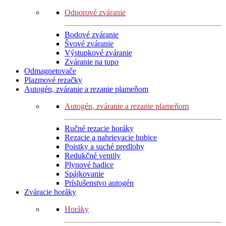
Odporové zváranie
Bodové zváranie
Švové zváranie
Výstupkové zváranie
Zváranie na tupo
Odmagnetovače
Plazmové rezačky
Autogén, zváranie a rezanie plameňom
Autogén, zváranie a rezanie plameňom
Ručné rezacie horáky
Rezacie a nahrievacie hubice
Poistky a suché predlohy
Redukčné ventily
Plynové hadice
Spájkovanie
Príslušenstvo autogén
Zváracie horáky
Horáky