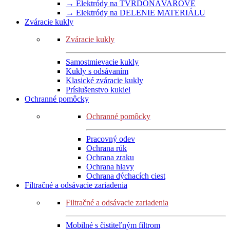
→ Elektródy na TVRDONÁVAROVÉ
→ Elektródy na DELENIE MATERIÁLU
Zváracie kukly
Zváracie kukly
Samostmievacie kukly
Kukly s odsávaním
Klasické zváracie kukly
Príslušenstvo kukiel
Ochranné pomôcky
Ochranné pomôcky
Pracovný odev
Ochrana rúk
Ochrana zraku
Ochrana hlavy
Ochrana dýchacích ciest
Filtračné a odsávacie zariadenia
Filtračné a odsávacie zariadenia
Mobilné s čistiteľným filtrom