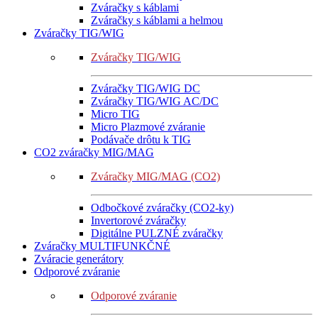
Zváračky s káblami
Zváračky s káblami a helmou
Zváračky TIG/WIG
Zváračky TIG/WIG
Zváračky TIG/WIG DC
Zváračky TIG/WIG AC/DC
Micro TIG
Micro Plazmové zváranie
Podávače drôtu k TIG
CO2 zváračky MIG/MAG
Zváračky MIG/MAG (CO2)
Odbočkové zváračky (CO2-ky)
Invertorové zváračky
Digitálne PULZNÉ zváračky
Zváračky MULTIFUNKČNÉ
Zváracie generátory
Odporové zváranie
Odporové zváranie