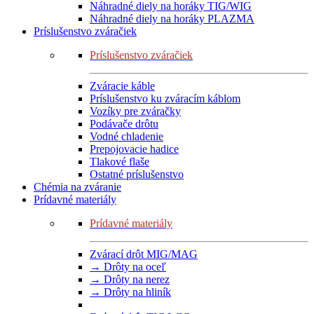
Náhradné diely na horáky TIG/WIG
Náhradné diely na horáky PLAZMA
Príslušenstvo zváračiek
Príslušenstvo zváračiek
Zváracie káble
Príslušenstvo ku zváracím káblom
Vozíky pre zváračky
Podávače drôtu
Vodné chladenie
Prepojovacie hadice
Tlakové flaše
Ostatné príslušenstvo
Chémia na zváranie
Prídavné materiály
Prídavné materiály
Zvárací drôt MIG/MAG
→ Drôty na oceľ
→ Drôty na nerez
→ Drôty na hliník