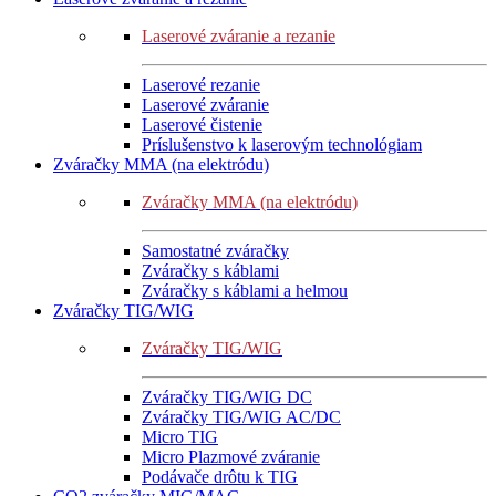
Laserové zváranie a rezanie
Laserové rezanie
Laserové zváranie
Laserové čistenie
Príslušenstvo k laserovým technológiam
Zváračky MMA (na elektródu)
Zváračky MMA (na elektródu)
Samostatné zváračky
Zváračky s káblami
Zváračky s káblami a helmou
Zváračky TIG/WIG
Zváračky TIG/WIG
Zváračky TIG/WIG DC
Zváračky TIG/WIG AC/DC
Micro TIG
Micro Plazmové zváranie
Podávače drôtu k TIG