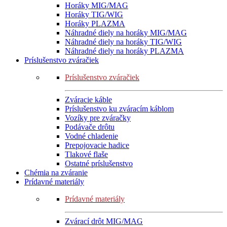
Horáky MIG/MAG
Horáky TIG/WIG
Horáky PLAZMA
Náhradné diely na horáky MIG/MAG
Náhradné diely na horáky TIG/WIG
Náhradné diely na horáky PLAZMA
Príslušenstvo zváračiek
Príslušenstvo zváračiek
Zváracie káble
Príslušenstvo ku zváracím káblom
Vozíky pre zváračky
Podávače drôtu
Vodné chladenie
Prepojovacie hadice
Tlakové flaše
Ostatné príslušenstvo
Chémia na zváranie
Prídavné materiály
Prídavné materiály
Zvárací drôt MIG/MAG