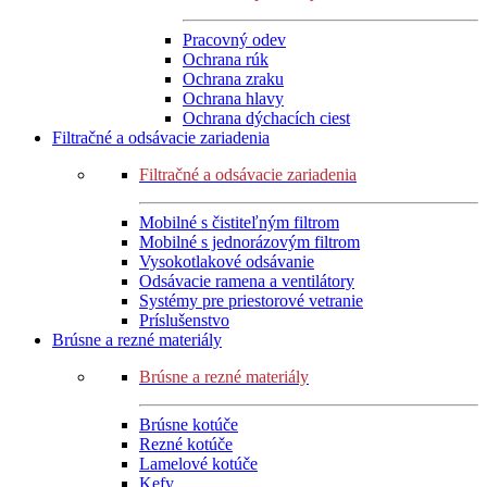
Pracovný odev
Ochrana rúk
Ochrana zraku
Ochrana hlavy
Ochrana dýchacích ciest
Filtračné a odsávacie zariadenia
Filtračné a odsávacie zariadenia
Mobilné s čistiteľným filtrom
Mobilné s jednorázovým filtrom
Vysokotlakové odsávanie
Odsávacie ramena a ventilátory
Systémy pre priestorové vetranie
Príslušenstvo
Brúsne a rezné materiály
Brúsne a rezné materiály
Brúsne kotúče
Rezné kotúče
Lamelové kotúče
Kefy