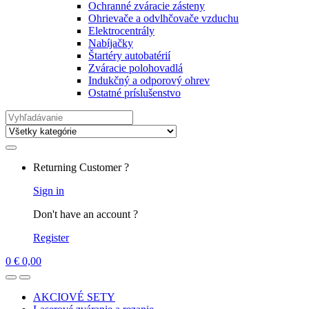
Ochranné zváracie zásteny
Ohrievače a odvlhčovače vzduchu
Elektrocentrály
Nabíjačky
Štartéry autobatérií
Zváracie polohovadlá
Indukčný a odporový ohrev
Ostatné príslušenstvo
Search
for:
Returning Customer ?
Sign in
Don't have an account ?
Register
0
€
0,00
AKCIOVÉ SETY