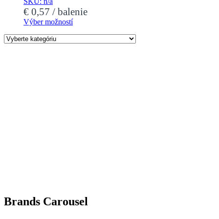
SKU: n/a
€
0,57
/ balenie
Výber možností
Tento
produkt
má
viacero
variantov.
Možnosti
si
môžete
vybrať
na
stránke
produktu.
Brands Carousel