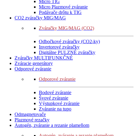
Micro TIG
Micro Plazmové zváranie
Podávače drôtu k TIG
CO2 zváračky MIG/MAG
Zváračky MIG/MAG (CO2)
Odbočkové zváračky (CO2-ky)
Invertorové zváračky
Digitálne PULZNÉ zváračky
Zváračky MULTIFUNKČNÉ
Zváracie generátory
Odporové zváranie
Odporové zváranie
Bodové zváranie
Švové zváranie
Výstupkové zváranie
Zváranie na tupo
Odmagnetovače
Plazmové rezačky
Autogén, zváranie a rezanie plameňom
Autogén, zváranie a rezanie plameňom