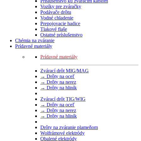
Príslušenstvo ku zváracím káblom
Vozíky pre zváračky
Podávače drôtu
Vodné chladenie
Prepojovacie hadice
Tlakové flaše
Ostatné príslušenstvo
Chémia na zváranie
Prídavné materiály
Prídavné materiály
Zvárací drôt MIG/MAG
→ Drôty na oceľ
→ Drôty na nerez
→ Drôty na hliník
Zvárací drôt TIG/WIG
→ Drôty na oceľ
→ Drôty na nerez
→ Drôty na hliník
Drôty na zváranie plameňom
Wolfrámové elektródy
Obalené elektródy