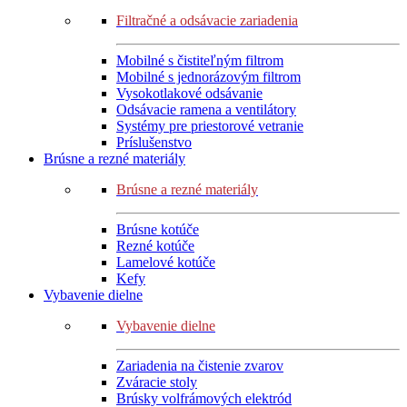
Filtračné a odsávacie zariadenia
Mobilné s čistiteľným filtrom
Mobilné s jednorázovým filtrom
Vysokotlakové odsávanie
Odsávacie ramena a ventilátory
Systémy pre priestorové vetranie
Príslušenstvo
Brúsne a rezné materiály
Brúsne a rezné materiály
Brúsne kotúče
Rezné kotúče
Lamelové kotúče
Kefy
Vybavenie dielne
Vybavenie dielne
Zariadenia na čistenie zvarov
Zváracie stoly
Brúsky volfrámových elektród