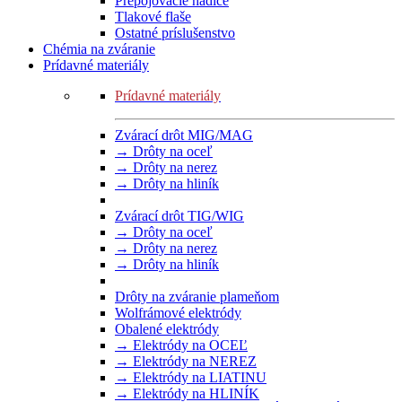
Prepojovacie hadice
Tlakové flaše
Ostatné príslušenstvo
Chémia na zváranie
Prídavné materiály
Prídavné materiály
Zvárací drôt MIG/MAG
→ Drôty na oceľ
→ Drôty na nerez
→ Drôty na hliník
Zvárací drôt TIG/WIG
→ Drôty na oceľ
→ Drôty na nerez
→ Drôty na hliník
Drôty na zváranie plameňom
Wolfrámové elektródy
Obalené elektródy
→ Elektródy na OCEĽ
→ Elektródy na NEREZ
→ Elektródy na LIATINU
→ Elektródy na HLINÍK