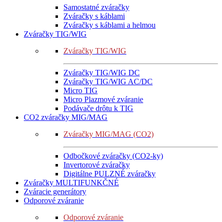
Samostatné zváračky
Zváračky s káblami
Zváračky s káblami a helmou
Zváračky TIG/WIG
Zváračky TIG/WIG
Zváračky TIG/WIG DC
Zváračky TIG/WIG AC/DC
Micro TIG
Micro Plazmové zváranie
Podávače drôtu k TIG
CO2 zváračky MIG/MAG
Zváračky MIG/MAG (CO2)
Odbočkové zváračky (CO2-ky)
Invertorové zváračky
Digitálne PULZNÉ zváračky
Zváračky MULTIFUNKČNÉ
Zváracie generátory
Odporové zváranie
Odporové zváranie