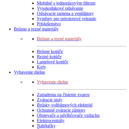
Mobilné s jednorázovým filtrom
Vysokotlakové odsávanie
Odsávacie ramena a ventilátory
Systémy pre priestorové vetranie
Príslušenstvo
Brúsne a rezné materiály
Brúsne a rezné materiály
Brúsne kotúče
Rezné kotúče
Lamelové kotúče
Kefy
Vybavenie dielne
Vybavenie dielne
Zariadenia na čistenie zvarov
Zváracie stoly
Brúsky volfrámových elektród
Ochranné zváracie zásteny
Ohrievače a odvlhčovače vzduchu
Elektrocentrály
Nabíjačky