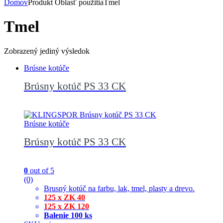
Domov
Produkt Oblasť použitia
Tmel
Tmel
Zobrazený jediný výsledok
Brúsne kotúče
Brúsny kotúč PS 33 CK
Brúsne kotúče
Brúsny kotúč PS 33 CK
0
out of 5
(0)
Brusný kotúč na farbu, lak, tmel, plasty a drevo.
125 x ZK 40
125 x ZK 120
Balenie 100 ks