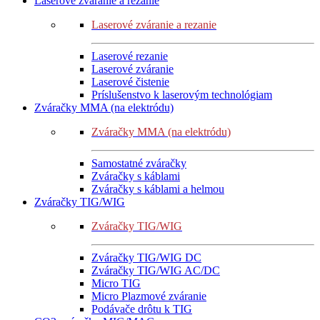
Laserové zváranie a rezanie
Laserové zváranie a rezanie
Laserové rezanie
Laserové zváranie
Laserové čistenie
Príslušenstvo k laserovým technológiam
Zváračky MMA (na elektródu)
Zváračky MMA (na elektródu)
Samostatné zváračky
Zváračky s káblami
Zváračky s káblami a helmou
Zváračky TIG/WIG
Zváračky TIG/WIG
Zváračky TIG/WIG DC
Zváračky TIG/WIG AC/DC
Micro TIG
Micro Plazmové zváranie
Podávače drôtu k TIG