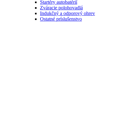
Štartéry autobatérií
Zváracie polohovadlá
Indukčný a odporový ohrev
Ostatné príslušenstvo