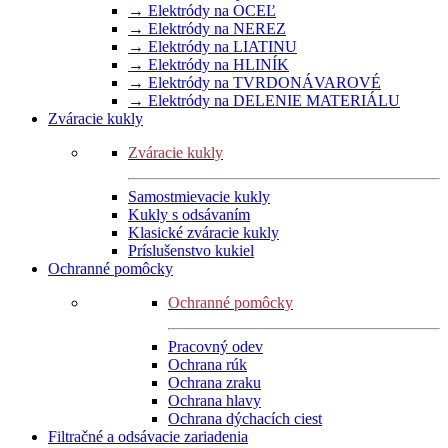
→ Elektródy na OCEĽ
→ Elektródy na NEREZ
→ Elektródy na LIATINU
→ Elektródy na HLINÍK
→ Elektródy na TVRDONÁVAROVÉ
→ Elektródy na DELENIE MATERIÁLU
Zváracie kukly
Zváracie kukly
Samostmievacie kukly
Kukly s odsávaním
Klasické zváracie kukly
Príslušenstvo kukiel
Ochranné pomôcky
Ochranné pomôcky
Pracovný odev
Ochrana rúk
Ochrana zraku
Ochrana hlavy
Ochrana dýchacích ciest
Filtračné a odsávacie zariadenia