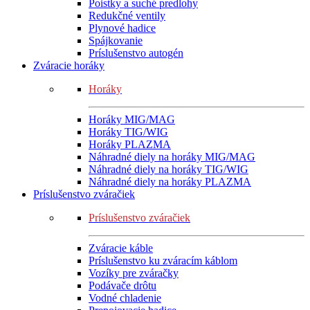
Poistky a suché predlohy
Redukčné ventily
Plynové hadice
Spájkovanie
Príslušenstvo autogén
Zváracie horáky
Horáky
Horáky MIG/MAG
Horáky TIG/WIG
Horáky PLAZMA
Náhradné diely na horáky MIG/MAG
Náhradné diely na horáky TIG/WIG
Náhradné diely na horáky PLAZMA
Príslušenstvo zváračiek
Príslušenstvo zváračiek
Zváracie káble
Príslušenstvo ku zváracím káblom
Vozíky pre zváračky
Podávače drôtu
Vodné chladenie