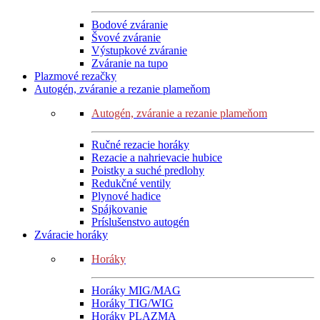
Bodové zváranie
Švové zváranie
Výstupkové zváranie
Zváranie na tupo
Plazmové rezačky
Autogén, zváranie a rezanie plameňom
Autogén, zváranie a rezanie plameňom
Ručné rezacie horáky
Rezacie a nahrievacie hubice
Poistky a suché predlohy
Redukčné ventily
Plynové hadice
Spájkovanie
Príslušenstvo autogén
Zváracie horáky
Horáky
Horáky MIG/MAG
Horáky TIG/WIG
Horáky PLAZMA