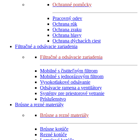
Ochranné pomôcky
Pracovný odev
Ochrana rúk
Ochrana zraku
Ochrana hlavy
Ochrana dýchacích ciest
Filtračné a odsávacie zariadenia
Filtračné a odsávacie zariadenia
Mobilné s čistiteľným filtrom
Mobilné s jednorázovým filtrom
Vysokotlakové odsávanie
Odsávacie ramena a ventilátory
Systémy pre priestorové vetranie
Príslušenstvo
Brúsne a rezné materiály
Brúsne a rezné materiály
Brúsne kotúče
Rezné kotúče