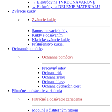
→ Elektródy na TVRDONÁVAROVÉ
→ Elektródy na DELENIE MATERIÁLU
Zváracie kukly
Zváracie kukly
Samostmievacie kukly
Kukly s odsávaním
Klasické zváracie kukly
Príslušenstvo kukiel
Ochranné pomôcky
Ochranné pomôcky
Pracovný odev
Ochrana rúk
Ochrana zraku
Ochrana hlavy
Ochrana dýchacích ciest
Filtračné a odsávacie zariadenia
Filtračné a odsávacie zariadenia
Mobilné s čistiteľným filtrom