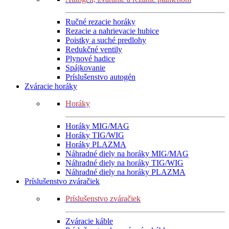
Ručné rezacie horáky
Rezacie a nahrievacie hubice
Poistky a suché predlohy
Redukčné ventily
Plynové hadice
Spájkovanie
Príslušenstvo autogén
Zváracie horáky
Horáky
Horáky MIG/MAG
Horáky TIG/WIG
Horáky PLAZMA
Náhradné diely na horáky MIG/MAG
Náhradné diely na horáky TIG/WIG
Náhradné diely na horáky PLAZMA
Príslušenstvo zváračiek
Príslušenstvo zváračiek
Zváracie káble