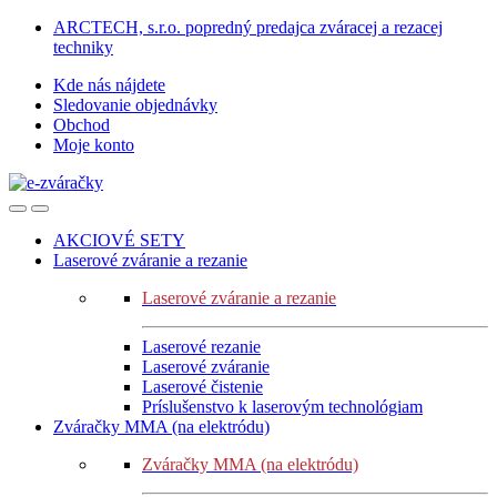
Skip
Skip
ARCTECH, s.r.o. popredný predajca zváracej a rezacej
to
to
techniky
navigation
content
Kde nás nájdete
Sledovanie objednávky
Obchod
Moje konto
AKCIOVÉ SETY
Laserové zváranie a rezanie
Laserové zváranie a rezanie
Laserové rezanie
Laserové zváranie
Laserové čistenie
Príslušenstvo k laserovým technológiam
Zváračky MMA (na elektródu)
Zváračky MMA (na elektródu)