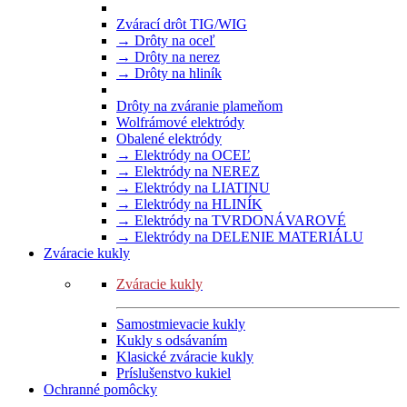
Zvárací drôt TIG/WIG
→ Drôty na oceľ
→ Drôty na nerez
→ Drôty na hliník
Drôty na zváranie plameňom
Wolfrámové elektródy
Obalené elektródy
→ Elektródy na OCEĽ
→ Elektródy na NEREZ
→ Elektródy na LIATINU
→ Elektródy na HLINÍK
→ Elektródy na TVRDONÁVAROVÉ
→ Elektródy na DELENIE MATERIÁLU
Zváracie kukly
Zváracie kukly
Samostmievacie kukly
Kukly s odsávaním
Klasické zváracie kukly
Príslušenstvo kukiel
Ochranné pomôcky