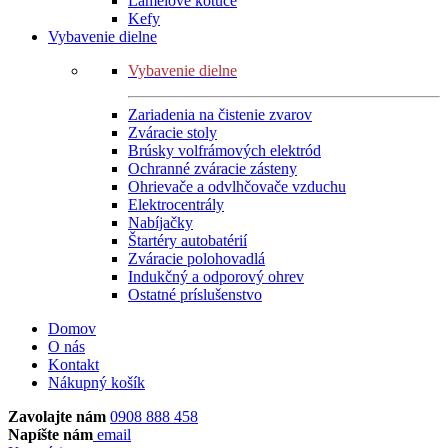
Lamelové kotúče
Kefy
Vybavenie dielne
Vybavenie dielne
Zariadenia na čistenie zvarov
Zváracie stoly
Brúsky volfrámových elektród
Ochranné zváracie zásteny
Ohrievače a odvlhčovače vzduchu
Elektrocentrály
Nabíjačky
Štartéry autobatérií
Zváracie polohovadlá
Indukčný a odporový ohrev
Ostatné príslušenstvo
Domov
O nás
Kontakt
Nákupný košík
Zavolajte nám
0908 888 458
Napíšte nám
email