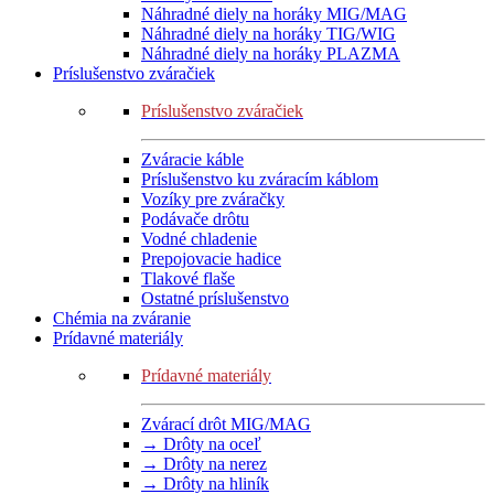
Náhradné diely na horáky MIG/MAG
Náhradné diely na horáky TIG/WIG
Náhradné diely na horáky PLAZMA
Príslušenstvo zváračiek
Príslušenstvo zváračiek
Zváracie káble
Príslušenstvo ku zváracím káblom
Vozíky pre zváračky
Podávače drôtu
Vodné chladenie
Prepojovacie hadice
Tlakové flaše
Ostatné príslušenstvo
Chémia na zváranie
Prídavné materiály
Prídavné materiály
Zvárací drôt MIG/MAG
→ Drôty na oceľ
→ Drôty na nerez
→ Drôty na hliník