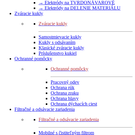
→ Elektródy na TVRDONÁVAROVÉ
→ Elektródy na DELENIE MATERIÁLU
Zváracie kukly
Zváracie kukly
Samostmievacie kukly
Kukly s odsávaním
Klasické zváracie kukly
Príslušenstvo kukiel
Ochranné pomôcky
Ochranné pomôcky
Pracovný odev
Ochrana rúk
Ochrana zraku
Ochrana hlavy
Ochrana dýchacích ciest
Filtračné a odsávacie zariadenia
Filtračné a odsávacie zariadenia
Mobilné s čistiteľným filtrom