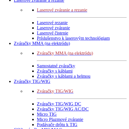
Laserové zváranie a rezanie
Laserové zváranie a rezanie
Laserové rezanie
Laserové zváranie
Laserové čistenie
Príslušenstvo k laserovým technológiam
Zváračky MMA (na elektródu)
Zváračky MMA (na elektródu)
Samostatné zváračky
Zváračky s káblami
Zváračky s káblami a helmou
Zváračky TIG/WIG
Zváračky TIG/WIG
Zváračky TIG/WIG DC
Zváračky TIG/WIG AC/DC
Micro TIG
Micro Plazmové zváranie
Podávače drôtu k TIG