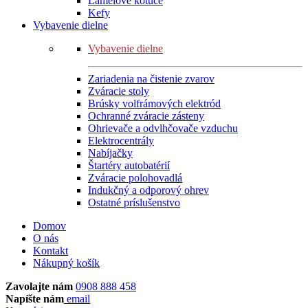
Lamelové kotúče
Kefy
Vybavenie dielne
Vybavenie dielne
Zariadenia na čistenie zvarov
Zváracie stoly
Brúsky volfrámových elektród
Ochranné zváracie zásteny
Ohrievače a odvlhčovače vzduchu
Elektrocentrály
Nabíjačky
Štartéry autobatérií
Zváracie polohovadlá
Indukčný a odporový ohrev
Ostatné príslušenstvo
Domov
O nás
Kontakt
Nákupný košík
Zavolajte nám
0908 888 458
Napíšte nám
email