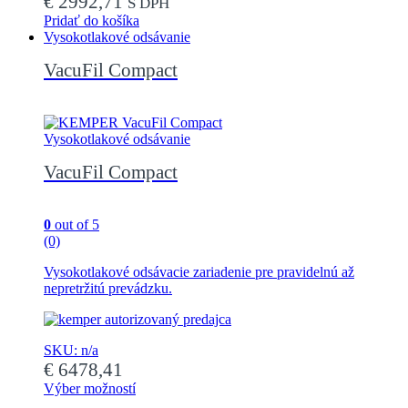
€
2992,71
S DPH
Pridať do košíka
Vysokotlakové odsávanie
VacuFil Compact
Vysokotlakové odsávanie
VacuFil Compact
0
out of 5
(0)
Vysokotlakové odsávacie zariadenie pre pravidelnú až
nepretržitú prevádzku.
SKU: n/a
€
6478,41
Výber možností
Tento