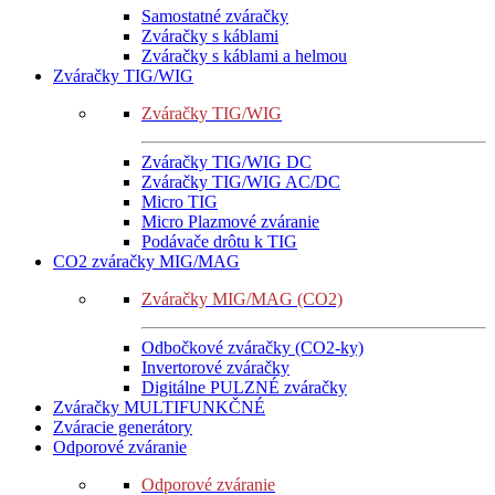
Samostatné zváračky
Zváračky s káblami
Zváračky s káblami a helmou
Zváračky TIG/WIG
Zváračky TIG/WIG
Zváračky TIG/WIG DC
Zváračky TIG/WIG AC/DC
Micro TIG
Micro Plazmové zváranie
Podávače drôtu k TIG
CO2 zváračky MIG/MAG
Zváračky MIG/MAG (CO2)
Odbočkové zváračky (CO2-ky)
Invertorové zváračky
Digitálne PULZNÉ zváračky
Zváračky MULTIFUNKČNÉ
Zváracie generátory
Odporové zváranie
Odporové zváranie