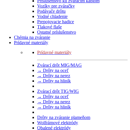
Príslušenstvo ku zváracím káblom
Vozíky pre zváračky
Podávače drôtu
Vodné chladenie
Prepojovacie hadice
Tlakové flaše
Ostatné príslušenstvo
Chémia na zváranie
Prídavné materiály
Prídavné materiály
Zvárací drôt MIG/MAG
→ Drôty na oceľ
→ Drôty na nerez
→ Drôty na hliník
Zvárací drôt TIG/WIG
→ Drôty na oceľ
→ Drôty na nerez
→ Drôty na hliník
Drôty na zváranie plameňom
Wolfrámové elektródy
Obalené elektródy