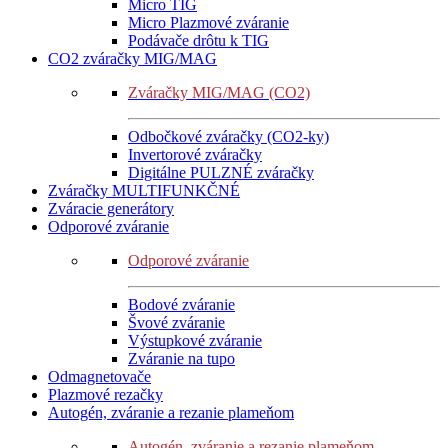
Micro TIG
Micro Plazmové zváranie
Podávače drôtu k TIG
CO2 zváračky MIG/MAG
Zváračky MIG/MAG (CO2)
Odbočkové zváračky (CO2-ky)
Invertorové zváračky
Digitálne PULZNÉ zváračky
Zváračky MULTIFUNKČNÉ
Zváracie generátory
Odporové zváranie
Odporové zváranie
Bodové zváranie
Švové zváranie
Výstupkové zváranie
Zváranie na tupo
Odmagnetovače
Plazmové rezačky
Autogén, zváranie a rezanie plameňom
Autogén, zváranie a rezanie plameňom