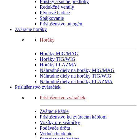
Poistky a suché predlohy
Redukčné ventily
Plynové hadice
Spájkovanie
Príslušenstvo autogén
Zváracie horáky
Horáky
Horáky MIG/MAG
Horáky TIG/WIG
Horáky PLAZMA
Náhradné diely na horáky MIG/MAG
Náhradné diely na horáky TIG/WIG
Náhradné diely na horáky PLAZMA
Príslušenstvo zváračiek
Príslušenstvo zváračiek
Zváracie káble
Príslušenstvo ku zváracím káblom
Vozíky pre zváračky
Podávače drôtu
Vodné chladenie