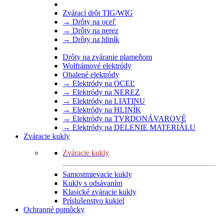
Zvárací drôt TIG/WIG
→ Drôty na oceľ
→ Drôty na nerez
→ Drôty na hliník
Drôty na zváranie plameňom
Wolfrámové elektródy
Obalené elektródy
→ Elektródy na OCEĽ
→ Elektródy na NEREZ
→ Elektródy na LIATINU
→ Elektródy na HLINÍK
→ Elektródy na TVRDONÁVAROVÉ
→ Elektródy na DELENIE MATERIÁLU
Zváracie kukly
Zváracie kukly
Samostmievacie kukly
Kukly s odsávaním
Klasické zváracie kukly
Príslušenstvo kukiel
Ochranné pomôcky