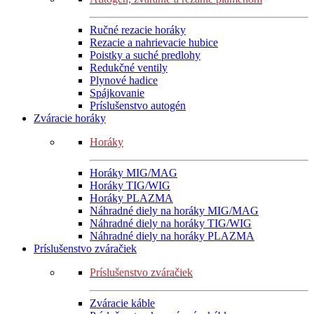
Ručné rezacie horáky
Rezacie a nahrievacie hubice
Poistky a suché predlohy
Redukčné ventily
Plynové hadice
Spájkovanie
Príslušenstvo autogén
Zváracie horáky
Horáky
Horáky MIG/MAG
Horáky TIG/WIG
Horáky PLAZMA
Náhradné diely na horáky MIG/MAG
Náhradné diely na horáky TIG/WIG
Náhradné diely na horáky PLAZMA
Príslušenstvo zváračiek
Príslušenstvo zváračiek
Zváracie káble