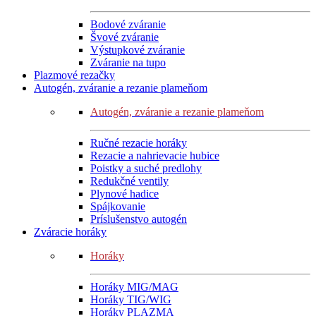
Bodové zváranie
Švové zváranie
Výstupkové zváranie
Zváranie na tupo
Plazmové rezačky
Autogén, zváranie a rezanie plameňom
Autogén, zváranie a rezanie plameňom
Ručné rezacie horáky
Rezacie a nahrievacie hubice
Poistky a suché predlohy
Redukčné ventily
Plynové hadice
Spájkovanie
Príslušenstvo autogén
Zváracie horáky
Horáky
Horáky MIG/MAG
Horáky TIG/WIG
Horáky PLAZMA