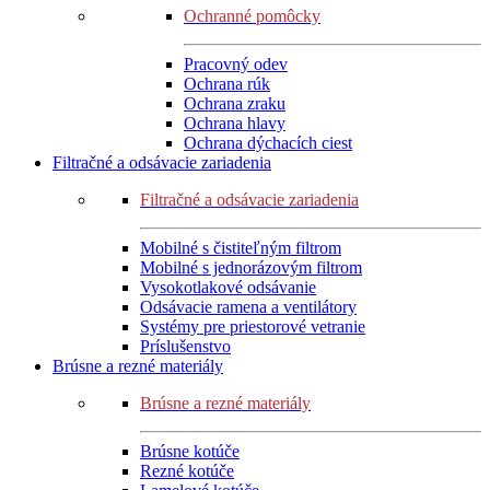
Ochranné pomôcky
Pracovný odev
Ochrana rúk
Ochrana zraku
Ochrana hlavy
Ochrana dýchacích ciest
Filtračné a odsávacie zariadenia
Filtračné a odsávacie zariadenia
Mobilné s čistiteľným filtrom
Mobilné s jednorázovým filtrom
Vysokotlakové odsávanie
Odsávacie ramena a ventilátory
Systémy pre priestorové vetranie
Príslušenstvo
Brúsne a rezné materiály
Brúsne a rezné materiály
Brúsne kotúče
Rezné kotúče