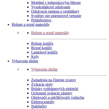
Mobilné s jednorázovým filtrom
Vysokotlakové odsávanie
Odsávacie ramena a ventilátory
Systémy pre priestorové vetranie
Príslušenstvo
Brúsne a rezné materiály
Brúsne a rezné materiály
Brúsne kotúče
Rezné kotúče
Lamelové kotúče
Kefy
Vybavenie dielne
Vybavenie dielne
Zariadenia na čistenie zvarov
Zváracie stoly
Brúsky volfrámových elektród
Ochranné zváracie zásteny
Ohrievače a odvlhčovače vzduchu
Elektrocentrály
Nabíjačky