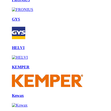
GYS
HELVI
KEMPER
Kowax