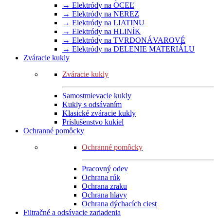
→ Elektródy na OCEĽ
→ Elektródy na NEREZ
→ Elektródy na LIATINU
→ Elektródy na HLINÍK
→ Elektródy na TVRDONÁVAROVÉ
→ Elektródy na DELENIE MATERIÁLU
Zváracie kukly
Zváracie kukly
Samostmievacie kukly
Kukly s odsávaním
Klasické zváracie kukly
Príslušenstvo kukiel
Ochranné pomôcky
Ochranné pomôcky
Pracovný odev
Ochrana rúk
Ochrana zraku
Ochrana hlavy
Ochrana dýchacích ciest
Filtračné a odsávacie zariadenia