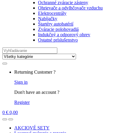
Ochranné zváracie zásteny
Ohrievače a odvlhčovače vzduchu
Elektrocentrály
Nabíjačky
Štartéry autobatérií
Zváracie polohovadlá
Indukčný a odporový ohrev
Ostatné príslušenstvo
Search
for:
Returning Customer ?
Sign in
Don't have an account ?
Register
0
€
0,00
AKCIOVÉ SETY