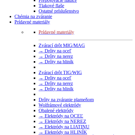
Prepojovacie hadice
Tlakové flaše
Ostatné príslušenstvo
Chémia na zváranie
Prídavné materiály
Prídavné materiály
Zvárací drôt MIG/MAG
→ Drôty na oceľ
→ Drôty na nerez
→ Drôty na hliník
Zvárací drôt TIG/WIG
→ Drôty na oceľ
→ Drôty na nerez
→ Drôty na hliník
Drôty na zváranie plameňom
Wolfrámové elektródy
Obalené elektródy
→ Elektródy na OCEĽ
→ Elektródy na NEREZ
→ Elektródy na LIATINU
→ Elektródy na HLINÍK