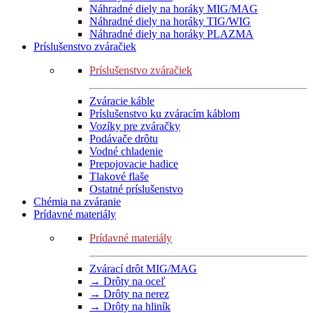
Náhradné diely na horáky MIG/MAG
Náhradné diely na horáky TIG/WIG
Náhradné diely na horáky PLAZMA
Príslušenstvo zváračiek
Príslušenstvo zváračiek
Zváracie káble
Príslušenstvo ku zváracím káblom
Vozíky pre zváračky
Podávače drôtu
Vodné chladenie
Prepojovacie hadice
Tlakové flaše
Ostatné príslušenstvo
Chémia na zváranie
Prídavné materiály
Prídavné materiály
Zvárací drôt MIG/MAG
→ Drôty na oceľ
→ Drôty na nerez
→ Drôty na hliník