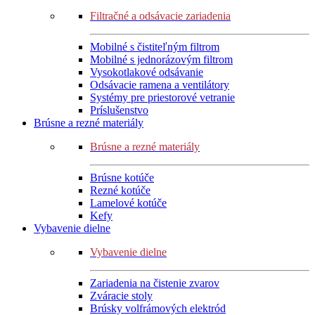
Filtračné a odsávacie zariadenia
Mobilné s čistiteľným filtrom
Mobilné s jednorázovým filtrom
Vysokotlakové odsávanie
Odsávacie ramena a ventilátory
Systémy pre priestorové vetranie
Príslušenstvo
Brúsne a rezné materiály
Brúsne a rezné materiály
Brúsne kotúče
Rezné kotúče
Lamelové kotúče
Kefy
Vybavenie dielne
Vybavenie dielne
Zariadenia na čistenie zvarov
Zváracie stoly
Brúsky volfrámových elektród