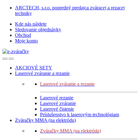
Skip
Skip
ARCTECH, s.r.o. popredný predajca zváracej a rezacej
to
to
techniky
navigation
content
Kde nás nájdete
Sledovanie objednávky
Obchod
Moje konto
AKCIOVÉ SETY
Laserové zváranie a rezanie
Laserové zváranie a rezanie
Laserové rezanie
Laserové zváranie
Laserové čistenie
Príslušenstvo k laserovým technológiam
Zváračky MMA (na elektródu)
Zváračky MMA (na elektródu)