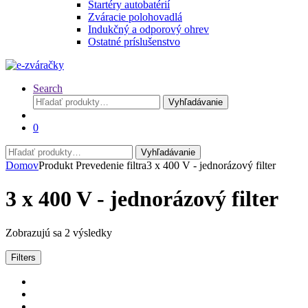
Štartéry autobatérií
Zváracie polohovadlá
Indukčný a odporový ohrev
Ostatné príslušenstvo
Search
Hľadať:
Vyhľadávanie
0
Hľadať:
Vyhľadávanie
Domov
Produkt Prevedenie filtra
3 x 400 V - jednorázový filter
3 x 400 V - jednorázový filter
Zoradené
Zobrazujú sa 2 výsledky
podľa
ceny:
Filters
od
najnižšej
po
najvyššiu