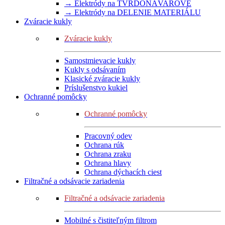
→ Elektródy na TVRDONÁVAROVÉ
→ Elektródy na DELENIE MATERIÁLU
Zváracie kukly
Zváracie kukly
Samostmievacie kukly
Kukly s odsávaním
Klasické zváracie kukly
Príslušenstvo kukiel
Ochranné pomôcky
Ochranné pomôcky
Pracovný odev
Ochrana rúk
Ochrana zraku
Ochrana hlavy
Ochrana dýchacích ciest
Filtračné a odsávacie zariadenia
Filtračné a odsávacie zariadenia
Mobilné s čistiteľným filtrom