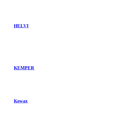
HELVI
KEMPER
Kowax