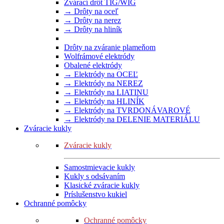
Zvárací drôt TIG/WIG
→ Drôty na oceľ
→ Drôty na nerez
→ Drôty na hliník
Drôty na zváranie plameňom
Wolfrámové elektródy
Obalené elektródy
→ Elektródy na OCEĽ
→ Elektródy na NEREZ
→ Elektródy na LIATINU
→ Elektródy na HLINÍK
→ Elektródy na TVRDONÁVAROVÉ
→ Elektródy na DELENIE MATERIÁLU
Zváracie kukly
Zváracie kukly
Samostmievacie kukly
Kukly s odsávaním
Klasické zváracie kukly
Príslušenstvo kukiel
Ochranné pomôcky
Ochranné pomôcky