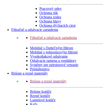
Pracovný odev
Ochrana rúk
Ochrana zraku
Ochrana hlavy
Ochrana dýchacích ciest
Filtračné a odsávacie zariadenia
Filtračné a odsávacie zariadenia
Mobilné s čistiteľným filtrom
Mobilné s jednorázovým filtrom
Vysokotlakové odsávanie
Odsávacie ramena a ventilátory
Systémy pre priestorové vetranie
Príslušenstvo
Brúsne a rezné materiály
Brúsne a rezné materiály
Brúsne kotúče
Rezné kotúče
Lamelové kotúče
Kefy