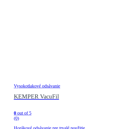
Vysokotlakové odsávanie
KEMPER VacuFil
0
out of 5
(0)
Horákové odsávanie pre trvalé použitie.