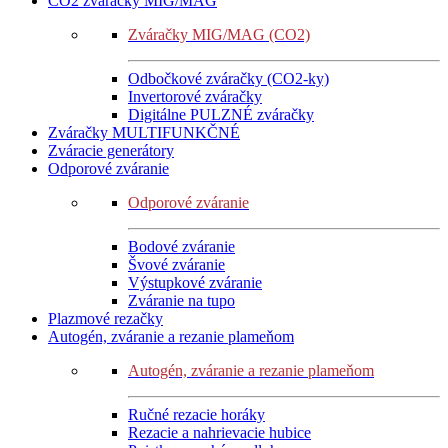
CO2 zváračky MIG/MAG
Zváračky MIG/MAG (CO2)
Odbočkové zváračky (CO2-ky)
Invertorové zváračky
Digitálne PULZNÉ zváračky
Zváračky MULTIFUNKČNÉ
Zváracie generátory
Odporové zváranie
Odporové zváranie
Bodové zváranie
Švové zváranie
Výstupkové zváranie
Zváranie na tupo
Plazmové rezačky
Autogén, zváranie a rezanie plameňom
Autogén, zváranie a rezanie plameňom
Ručné rezacie horáky
Rezacie a nahrievacie hubice