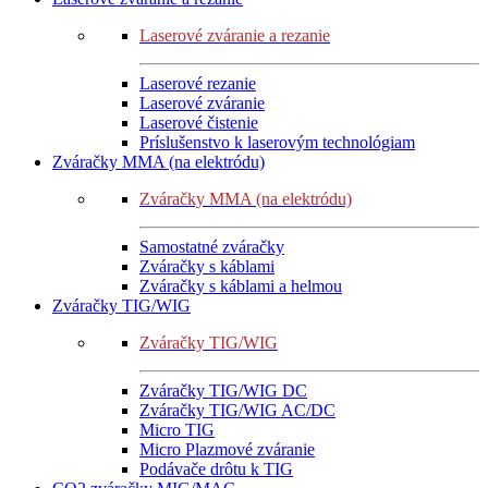
Laserové zváranie a rezanie
Laserové rezanie
Laserové zváranie
Laserové čistenie
Príslušenstvo k laserovým technológiam
Zváračky MMA (na elektródu)
Zváračky MMA (na elektródu)
Samostatné zváračky
Zváračky s káblami
Zváračky s káblami a helmou
Zváračky TIG/WIG
Zváračky TIG/WIG
Zváračky TIG/WIG DC
Zváračky TIG/WIG AC/DC
Micro TIG
Micro Plazmové zváranie
Podávače drôtu k TIG