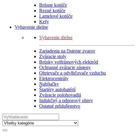
Brúsne kotúče
Rezné kotúče
Lamelové kotúče
Kefy
Vybavenie dielne
Vybavenie dielne
Zariadenia na čistenie zvarov
Zváracie stoly
Brúsky volfrámových elektród
Ochranné zváracie zásteny
Ohrievače a odvlhčovače vzduchu
Elektrocentrály
Nabíjačky
Štartéry autobatérií
Zváracie polohovadlá
Indukčný a odporový ohrev
Ostatné príslušenstvo
Search
for: