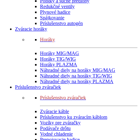
Poistky a suché predlohy
Redukčné ventily
Plynové hadice
Spájkovanie
Príslušenstvo autogén
Zváracie horáky
Horáky
Horáky MIG/MAG
Horáky TIG/WIG
Horáky PLAZMA
Náhradné diely na horáky MIG/MAG
Náhradné diely na horáky TIG/WIG
Náhradné diely na horáky PLAZMA
Príslušenstvo zváračiek
Príslušenstvo zváračiek
Zváracie káble
Príslušenstvo ku zváracím káblom
Vozíky pre zváračky
Podávače drôtu
Vodné chladenie
Prepojovacie hadice