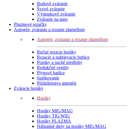
Bodové zváranie
Švové zváranie
Výstupkové zváranie
Zváranie na tupo
Plazmové rezačky
Autogén, zváranie a rezanie plameňom
Autogén, zváranie a rezanie plameňom
Ručné rezacie horáky
Rezacie a nahrievacie hubice
Poistky a suché predlohy
Redukčné ventily
Plynové hadice
Spájkovanie
Príslušenstvo autogén
Zváracie horáky
Horáky
Horáky MIG/MAG
Horáky TIG/WIG
Horáky PLAZMA
Náhradné diely na horáky MIG/MAG