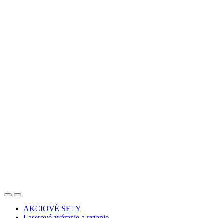
AKCIOVÉ SETY
Laserové zváranie a rezanie