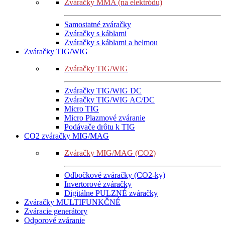
Zváračky MMA (na elektródu)
Samostatné zváračky
Zváračky s káblami
Zváračky s káblami a helmou
Zváračky TIG/WIG
Zváračky TIG/WIG
Zváračky TIG/WIG DC
Zváračky TIG/WIG AC/DC
Micro TIG
Micro Plazmové zváranie
Podávače drôtu k TIG
CO2 zváračky MIG/MAG
Zváračky MIG/MAG (CO2)
Odbočkové zváračky (CO2-ky)
Invertorové zváračky
Digitálne PULZNÉ zváračky
Zváračky MULTIFUNKČNÉ
Zváracie generátory
Odporové zváranie