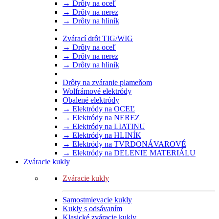
→ Drôty na oceľ
→ Drôty na nerez
→ Drôty na hliník
Zvárací drôt TIG/WIG
→ Drôty na oceľ
→ Drôty na nerez
→ Drôty na hliník
Drôty na zváranie plameňom
Wolfrámové elektródy
Obalené elektródy
→ Elektródy na OCEĽ
→ Elektródy na NEREZ
→ Elektródy na LIATINU
→ Elektródy na HLINÍK
→ Elektródy na TVRDONÁVAROVÉ
→ Elektródy na DELENIE MATERIÁLU
Zváracie kukly
Zváracie kukly
Samostmievacie kukly
Kukly s odsávaním
Klasické zváracie kukly