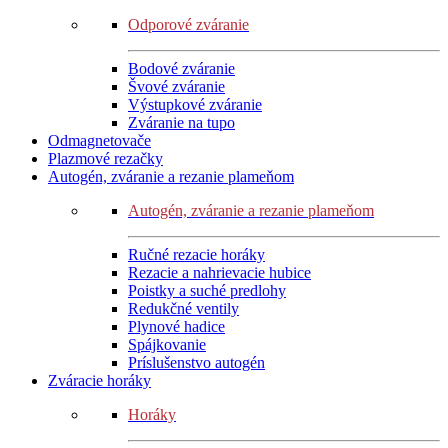
Odporové zváranie
Bodové zváranie
Švové zváranie
Výstupkové zváranie
Zváranie na tupo
Odmagnetovače
Plazmové rezačky
Autogén, zváranie a rezanie plameňom
Autogén, zváranie a rezanie plameňom
Ručné rezacie horáky
Rezacie a nahrievacie hubice
Poistky a suché predlohy
Redukčné ventily
Plynové hadice
Spájkovanie
Príslušenstvo autogén
Zváracie horáky
Horáky