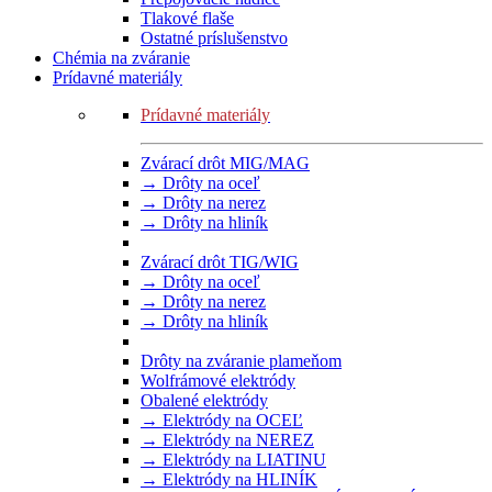
Tlakové flaše
Ostatné príslušenstvo
Chémia na zváranie
Prídavné materiály
Prídavné materiály
Zvárací drôt MIG/MAG
→ Drôty na oceľ
→ Drôty na nerez
→ Drôty na hliník
Zvárací drôt TIG/WIG
→ Drôty na oceľ
→ Drôty na nerez
→ Drôty na hliník
Drôty na zváranie plameňom
Wolfrámové elektródy
Obalené elektródy
→ Elektródy na OCEĽ
→ Elektródy na NEREZ
→ Elektródy na LIATINU
→ Elektródy na HLINÍK