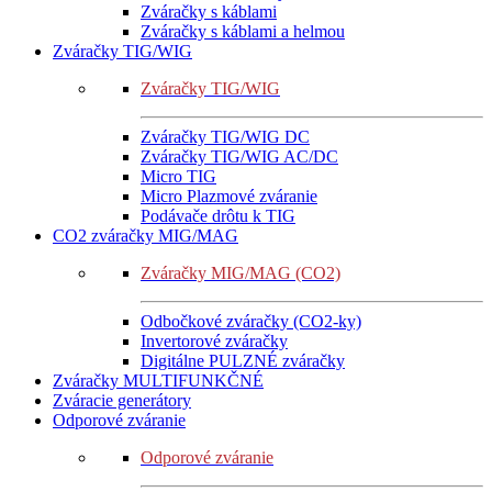
Zváračky s káblami
Zváračky s káblami a helmou
Zváračky TIG/WIG
Zváračky TIG/WIG
Zváračky TIG/WIG DC
Zváračky TIG/WIG AC/DC
Micro TIG
Micro Plazmové zváranie
Podávače drôtu k TIG
CO2 zváračky MIG/MAG
Zváračky MIG/MAG (CO2)
Odbočkové zváračky (CO2-ky)
Invertorové zváračky
Digitálne PULZNÉ zváračky
Zváračky MULTIFUNKČNÉ
Zváracie generátory
Odporové zváranie
Odporové zváranie