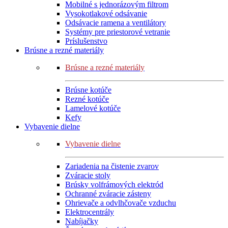
Mobilné s jednorázovým filtrom
Vysokotlakové odsávanie
Odsávacie ramena a ventilátory
Systémy pre priestorové vetranie
Príslušenstvo
Brúsne a rezné materiály
Brúsne a rezné materiály
Brúsne kotúče
Rezné kotúče
Lamelové kotúče
Kefy
Vybavenie dielne
Vybavenie dielne
Zariadenia na čistenie zvarov
Zváracie stoly
Brúsky volfrámových elektród
Ochranné zváracie zásteny
Ohrievače a odvlhčovače vzduchu
Elektrocentrály
Nabíjačky