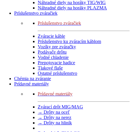
Náhradné diely na horáky TIG/WIG
Náhradné diely na horáky PLAZMA
Príslušenstvo zváračiek
Príslušenstvo zváračiek
Zváracie káble
Príslušenstvo ku zváracím káblom
Vozíky pre zváračky
Podávače drôtu
Vodné chladenie
Prepojovacie hadice
Tlakové flaše
Ostatné príslušenstvo
Chémia na zváranie
Prídavné materiály
Prídavné materiály
Zvárací drôt MIG/MAG
→ Drôty na oceľ
→ Drôty na nerez
→ Drôty na hliník