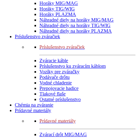
Horáky MIG/MAG
Horáky TIG/WIG
Horáky PLAZMA
Náhradné diely na horáky MIG/MAG
Náhradné diely na horáky TIG/WIG
Náhradné diely na horáky PLAZMA
Príslušenstvo zváračiek
Príslušenstvo zváračiek
Zváracie káble
Príslušenstvo ku zváracím káblom
Vozíky pre zváračky
Podávače drôtu
Vodné chladenie
Prepojovacie hadice
Tlakové flaše
Ostatné príslušenstvo
Chémia na zváranie
Prídavné materiály
Prídavné materiály
Zvárací drôt MIG/MAG