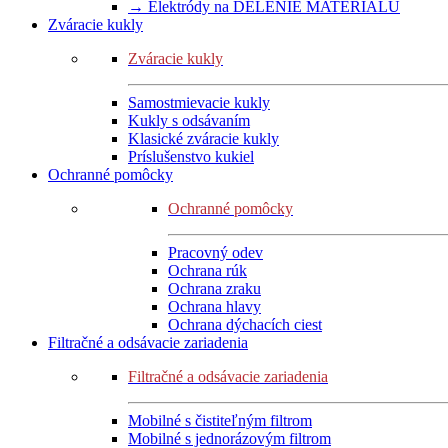
→ Elektródy na DELENIE MATERIÁLU
Zváracie kukly
Zváracie kukly
Samostmievacie kukly
Kukly s odsávaním
Klasické zváracie kukly
Príslušenstvo kukiel
Ochranné pomôcky
Ochranné pomôcky
Pracovný odev
Ochrana rúk
Ochrana zraku
Ochrana hlavy
Ochrana dýchacích ciest
Filtračné a odsávacie zariadenia
Filtračné a odsávacie zariadenia
Mobilné s čistiteľným filtrom
Mobilné s jednorázovým filtrom