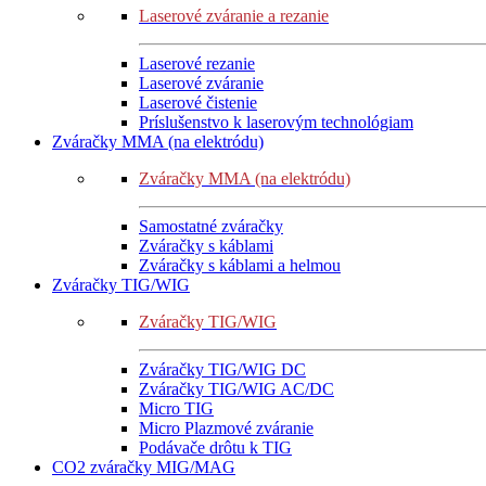
Laserové zváranie a rezanie
Laserové rezanie
Laserové zváranie
Laserové čistenie
Príslušenstvo k laserovým technológiam
Zváračky MMA (na elektródu)
Zváračky MMA (na elektródu)
Samostatné zváračky
Zváračky s káblami
Zváračky s káblami a helmou
Zváračky TIG/WIG
Zváračky TIG/WIG
Zváračky TIG/WIG DC
Zváračky TIG/WIG AC/DC
Micro TIG
Micro Plazmové zváranie
Podávače drôtu k TIG
CO2 zváračky MIG/MAG