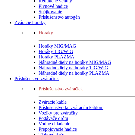
Redukčné ventily
Plynové hadice
Spájkovanie
Príslušenstvo autogén
Zváracie horáky
Horáky
Horáky MIG/MAG
Horáky TIG/WIG
Horáky PLAZMA
Náhradné diely na horáky MIG/MAG
Náhradné diely na horáky TIG/WIG
Náhradné diely na horáky PLAZMA
Príslušenstvo zváračiek
Príslušenstvo zváračiek
Zváracie káble
Príslušenstvo ku zváracím káblom
Vozíky pre zváračky
Podávače drôtu
Vodné chladenie
Prepojovacie hadice
Tlakové flaše