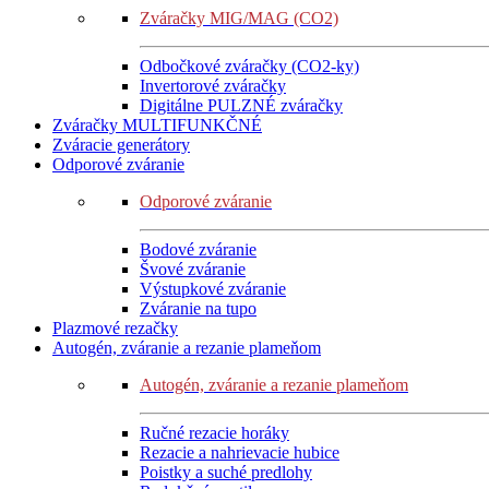
Zváračky MIG/MAG (CO2)
Odbočkové zváračky (CO2-ky)
Invertorové zváračky
Digitálne PULZNÉ zváračky
Zváračky MULTIFUNKČNÉ
Zváracie generátory
Odporové zváranie
Odporové zváranie
Bodové zváranie
Švové zváranie
Výstupkové zváranie
Zváranie na tupo
Plazmové rezačky
Autogén, zváranie a rezanie plameňom
Autogén, zváranie a rezanie plameňom
Ručné rezacie horáky
Rezacie a nahrievacie hubice
Poistky a suché predlohy