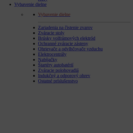
Vybavenie dielne
Vybavenie dielne
Zariadenia na čistenie zvarov
Zváracie stoly
Brúsky volfrámových elektród
Ochranné zváracie zásteny
Ohrievače a odvlhčovače vzduchu
Elektrocentrály
Nabíjačky
Štartéry autobatérií
Zváracie polohovadlá
Indukčný a odporový ohrev
Ostatné príslušenstvo