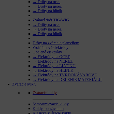
→ Drôty na oceľ
→ Drôty na nerez
→ Drôty na hliník
Zvárací drôt TIG/WIG
→ Drôty na oceľ
→ Drôty na nerez
→ Drôty na hliník
Drôty na zváranie plameňom
Wolfrámové elektródy
Obalené elektródy
→ Elektródy na OCEĽ
→ Elektródy na NEREZ
→ Elektródy na LIATINU
→ Elektródy na HLINÍK
→ Elektródy na TVRDONÁVAROVÉ
→ Elektródy na DELENIE MATERIÁLU
Zváracie kukly
Zváracie kukly
Samostmievacie kukly
Kukly s odsávaním
Klasické zváracie kukly