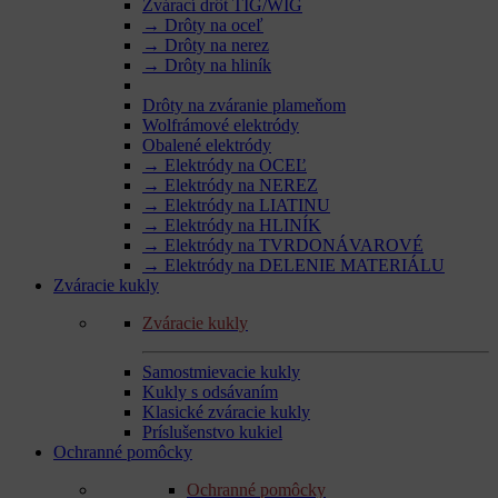
Zvárací drôt TIG/WIG
→ Drôty na oceľ
→ Drôty na nerez
→ Drôty na hliník
Drôty na zváranie plameňom
Wolfrámové elektródy
Obalené elektródy
→ Elektródy na OCEĽ
→ Elektródy na NEREZ
→ Elektródy na LIATINU
→ Elektródy na HLINÍK
→ Elektródy na TVRDONÁVAROVÉ
→ Elektródy na DELENIE MATERIÁLU
Zváracie kukly
Zváracie kukly
Samostmievacie kukly
Kukly s odsávaním
Klasické zváracie kukly
Príslušenstvo kukiel
Ochranné pomôcky
Ochranné pomôcky