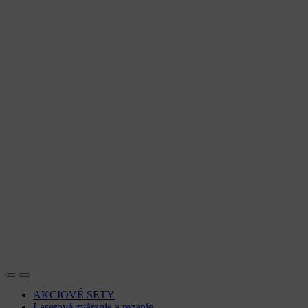
AKCIOVÉ SETY
Laserové zváranie a rezanie