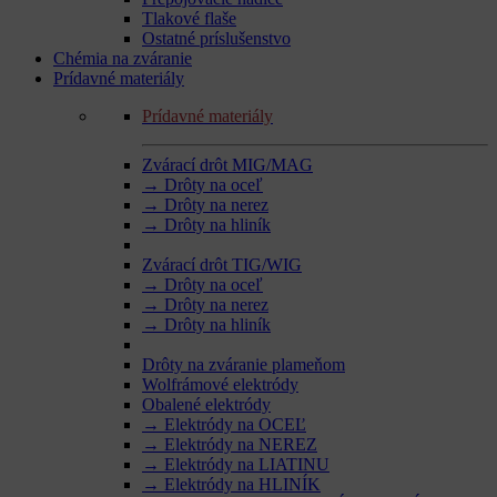
Tlakové flaše
Ostatné príslušenstvo
Chémia na zváranie
Prídavné materiály
Prídavné materiály
Zvárací drôt MIG/MAG
→ Drôty na oceľ
→ Drôty na nerez
→ Drôty na hliník
Zvárací drôt TIG/WIG
→ Drôty na oceľ
→ Drôty na nerez
→ Drôty na hliník
Drôty na zváranie plameňom
Wolfrámové elektródy
Obalené elektródy
→ Elektródy na OCEĽ
→ Elektródy na NEREZ
→ Elektródy na LIATINU
→ Elektródy na HLINÍK