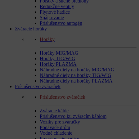
Poistky a suché predlohy
Redukčné ventily
Plynové hadice
Spájkovanie
Príslušenstvo autogén
Zváracie horáky
Horáky
Horáky MIG/MAG
Horáky TIG/WIG
Horáky PLAZMA
Náhradné diely na horáky MIG/MAG
Náhradné diely na horáky TIG/WIG
Náhradné diely na horáky PLAZMA
Príslušenstvo zváračiek
Príslušenstvo zváračiek
Zváracie káble
Príslušenstvo ku zváracím káblom
Vozíky pre zváračky
Podávače drôtu
Vodné chladenie
Prepojovacie hadice