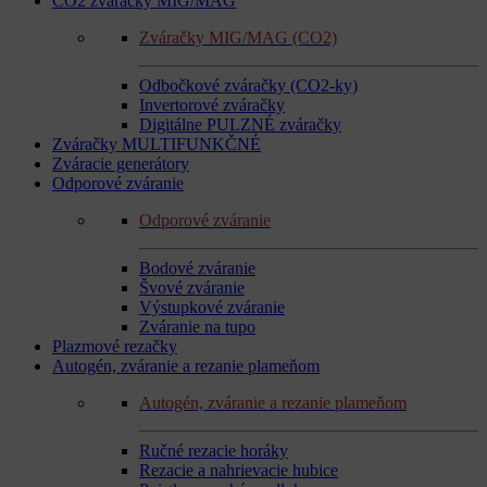
CO2 zváračky MIG/MAG
Zváračky MIG/MAG (CO2)
Odbočkové zváračky (CO2-ky)
Invertorové zváračky
Digitálne PULZNÉ zváračky
Zváračky MULTIFUNKČNÉ
Zváracie generátory
Odporové zváranie
Odporové zváranie
Bodové zváranie
Švové zváranie
Výstupkové zváranie
Zváranie na tupo
Plazmové rezačky
Autogén, zváranie a rezanie plameňom
Autogén, zváranie a rezanie plameňom
Ručné rezacie horáky
Rezacie a nahrievacie hubice