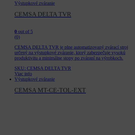
Výstupkové zváranie
CEMSA DELTA TVR
0
out of 5
(0)
CEMSA DELTA TVR je plne automatizovaný zvárací stroj
určený na výstupkové zváranie, ktorý zabezpečuje vysokú
produktivitu a minimálne stopy po zváraní na výrobkoch.
SKU: CEMSA DELTA TVR
Viac info
Výstupkové zváranie
CEMSA MT-CE-TOL-EXT