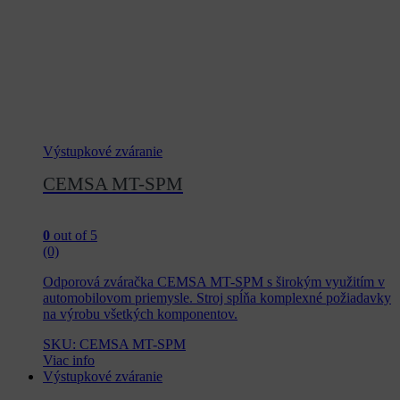
Výstupkové zváranie
CEMSA MT-SPM
0
out of 5
(0)
Odporová zváračka CEMSA MT-SPM s širokým využitím v
automobilovom priemysle. Stroj spĺňa komplexné požiadavky
na výrobu všetkých komponentov.
SKU: CEMSA MT-SPM
Viac info
Výstupkové zváranie