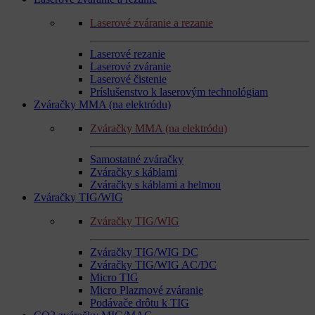
Laserové zváranie a rezanie
Laserové rezanie
Laserové zváranie
Laserové čistenie
Príslušenstvo k laserovým technológiam
Zváračky MMA (na elektródu)
Zváračky MMA (na elektródu)
Samostatné zváračky
Zváračky s káblami
Zváračky s káblami a helmou
Zváračky TIG/WIG
Zváračky TIG/WIG
Zváračky TIG/WIG DC
Zváračky TIG/WIG AC/DC
Micro TIG
Micro Plazmové zváranie
Podávače drôtu k TIG