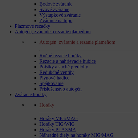
Bodové zváranie
Švové zváranie
Výstupkové zváranie
Zváranie na tupo
Plazmové rezačky
Autogén, zváranie a rezanie plameňom
Autogén, zváranie a rezanie plameňom
Ručné rezacie horáky
Rezacie a nahrievacie hubice
Poistky a suché predlohy
Redukčné ventily
Plynové hadice
Spájkovanie
Príslušenstvo autogén
Zváracie horáky
Horáky
Horáky MIG/MAG
Horáky TIG/WIG
Horáky PLAZMA
Náhradné diely na horáky MIG/MAG