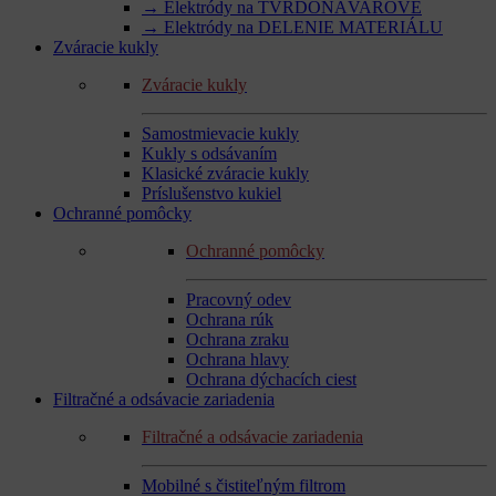
→ Elektródy na TVRDONÁVAROVÉ
→ Elektródy na DELENIE MATERIÁLU
Zváracie kukly
Zváracie kukly
Samostmievacie kukly
Kukly s odsávaním
Klasické zváracie kukly
Príslušenstvo kukiel
Ochranné pomôcky
Ochranné pomôcky
Pracovný odev
Ochrana rúk
Ochrana zraku
Ochrana hlavy
Ochrana dýchacích ciest
Filtračné a odsávacie zariadenia
Filtračné a odsávacie zariadenia
Mobilné s čistiteľným filtrom