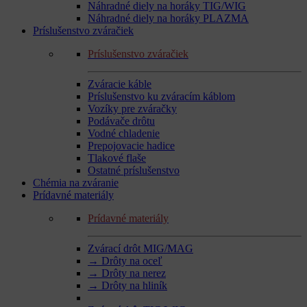
Náhradné diely na horáky TIG/WIG
Náhradné diely na horáky PLAZMA
Príslušenstvo zváračiek
Príslušenstvo zváračiek
Zváracie káble
Príslušenstvo ku zváracím káblom
Vozíky pre zváračky
Podávače drôtu
Vodné chladenie
Prepojovacie hadice
Tlakové flaše
Ostatné príslušenstvo
Chémia na zváranie
Prídavné materiály
Prídavné materiály
Zvárací drôt MIG/MAG
→ Drôty na oceľ
→ Drôty na nerez
→ Drôty na hliník