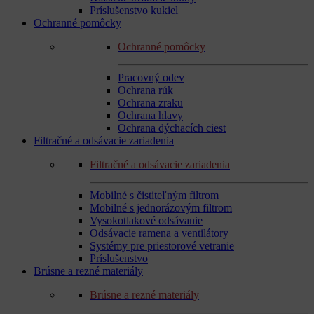
Príslušenstvo kukiel
Ochranné pomôcky
Ochranné pomôcky
Pracovný odev
Ochrana rúk
Ochrana zraku
Ochrana hlavy
Ochrana dýchacích ciest
Filtračné a odsávacie zariadenia
Filtračné a odsávacie zariadenia
Mobilné s čistiteľným filtrom
Mobilné s jednorázovým filtrom
Vysokotlakové odsávanie
Odsávacie ramena a ventilátory
Systémy pre priestorové vetranie
Príslušenstvo
Brúsne a rezné materiály
Brúsne a rezné materiály