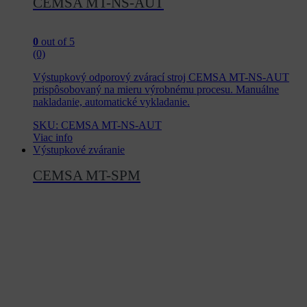
CEMSA MT-NS-AUT
0
out of 5
(0)
Výstupkový odporový zvárací stroj CEMSA MT-NS-AUT
prispôsobovaný na mieru výrobnému procesu. Manuálne
nakladanie, automatické vykladanie.
SKU: CEMSA MT-NS-AUT
Viac info
Výstupkové zváranie
CEMSA MT-SPM