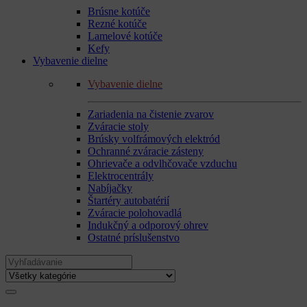
Brúsne kotúče
Rezné kotúče
Lamelové kotúče
Kefy
Vybavenie dielne
Vybavenie dielne
Zariadenia na čistenie zvarov
Zváracie stoly
Brúsky volfrámových elektród
Ochranné zváracie zásteny
Ohrievače a odvlhčovače vzduchu
Elektrocentrály
Nabíjačky
Štartéry autobatérií
Zváracie polohovadlá
Indukčný a odporový ohrev
Ostatné príslušenstvo
Search
for: