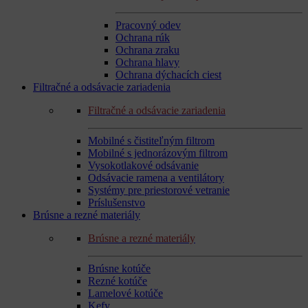
Pracovný odev
Ochrana rúk
Ochrana zraku
Ochrana hlavy
Ochrana dýchacích ciest
Filtračné a odsávacie zariadenia
Filtračné a odsávacie zariadenia
Mobilné s čistiteľným filtrom
Mobilné s jednorázovým filtrom
Vysokotlakové odsávanie
Odsávacie ramena a ventilátory
Systémy pre priestorové vetranie
Príslušenstvo
Brúsne a rezné materiály
Brúsne a rezné materiály
Brúsne kotúče
Rezné kotúče
Lamelové kotúče
Kefy