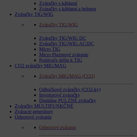
Zváračky s káblami
Zváračky s káblami a helmou
Zváračky TIG/WIG
Zváračky TIG/WIG
Zváračky TIG/WIG DC
Zváračky TIG/WIG AC/DC
Micro TIG
Micro Plazmové zváranie
Podávače drôtu k TIG
CO2 zváračky MIG/MAG
Zváračky MIG/MAG (CO2)
Odbočkové zváračky (CO2-ky)
Invertorové zváračky
Digitálne PULZNÉ zváračky
Zváračky MULTIFUNKČNÉ
Zváracie generátory
Odporové zváranie
Odporové zváranie