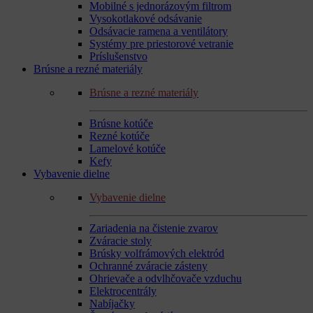
Mobilné s jednorázovým filtrom
Vysokotlakové odsávanie
Odsávacie ramena a ventilátory
Systémy pre priestorové vetranie
Príslušenstvo
Brúsne a rezné materiály
Brúsne a rezné materiály
Brúsne kotúče
Rezné kotúče
Lamelové kotúče
Kefy
Vybavenie dielne
Vybavenie dielne
Zariadenia na čistenie zvarov
Zváracie stoly
Brúsky volfrámových elektród
Ochranné zváracie zásteny
Ohrievače a odvlhčovače vzduchu
Elektrocentrály
Nabíjačky