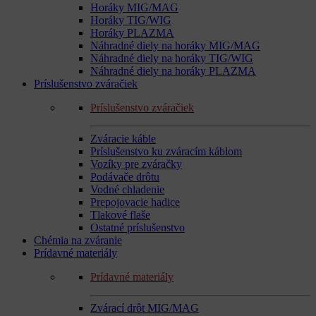
Horáky MIG/MAG
Horáky TIG/WIG
Horáky PLAZMA
Náhradné diely na horáky MIG/MAG
Náhradné diely na horáky TIG/WIG
Náhradné diely na horáky PLAZMA
Príslušenstvo zváračiek
Príslušenstvo zváračiek
Zváracie káble
Príslušenstvo ku zváracím káblom
Vozíky pre zváračky
Podávače drôtu
Vodné chladenie
Prepojovacie hadice
Tlakové flaše
Ostatné príslušenstvo
Chémia na zváranie
Prídavné materiály
Prídavné materiály
Zvárací drôt MIG/MAG