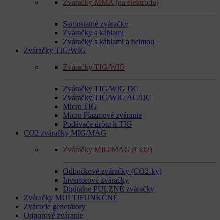
Zváračky MMA (na elektródu)
Samostatné zváračky
Zváračky s káblami
Zváračky s káblami a helmou
Zváračky TIG/WIG
Zváračky TIG/WIG
Zváračky TIG/WIG DC
Zváračky TIG/WIG AC/DC
Micro TIG
Micro Plazmové zváranie
Podávače drôtu k TIG
CO2 zváračky MIG/MAG
Zváračky MIG/MAG (CO2)
Odbočkové zváračky (CO2-ky)
Invertorové zváračky
Digitálne PULZNÉ zváračky
Zváračky MULTIFUNKČNÉ
Zváracie generátory
Odporové zváranie