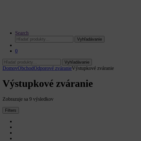
Search
Hľadať:
Vyhľadávanie
0
Hľadať:
Vyhľadávanie
Domov
Obchod
Odporové zváranie
Výstupkové zváranie
Výstupkové zváranie
Zoradené
Zobrazuje sa 9 výsledkov
podľa
ceny:
Filters
od
najnižšej
po
najvyššiu