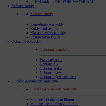
→ Elektródy na DELENIE MATERIÁLU
Zváracie kukly
Zváracie kukly
Samostmievacie kukly
Kukly s odsávaním
Klasické zváracie kukly
Príslušenstvo kukiel
Ochranné pomôcky
Ochranné pomôcky
Pracovný odev
Ochrana rúk
Ochrana zraku
Ochrana hlavy
Ochrana dýchacích ciest
Filtračné a odsávacie zariadenia
Filtračné a odsávacie zariadenia
Mobilné s čistiteľným filtrom
Mobilné s jednorázovým filtrom