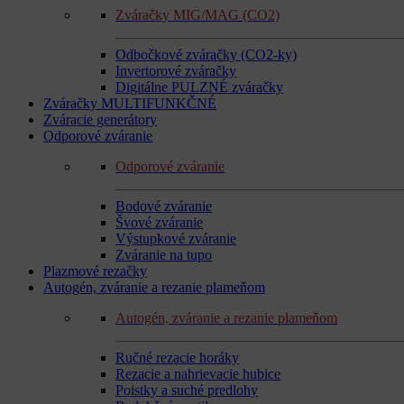
Zváračky MIG/MAG (CO2)
Odbočkové zváračky (CO2-ky)
Invertorové zváračky
Digitálne PULZNÉ zváračky
Zváračky MULTIFUNKČNÉ
Zváracie generátory
Odporové zváranie
Odporové zváranie
Bodové zváranie
Švové zváranie
Výstupkové zváranie
Zváranie na tupo
Plazmové rezačky
Autogén, zváranie a rezanie plameňom
Autogén, zváranie a rezanie plameňom
Ručné rezacie horáky
Rezacie a nahrievacie hubice
Poistky a suché predlohy