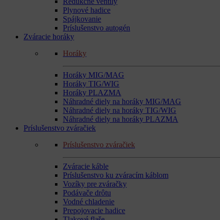
Redukčné ventily
Plynové hadice
Spájkovanie
Príslušenstvo autogén
Zváracie horáky
Horáky
Horáky MIG/MAG
Horáky TIG/WIG
Horáky PLAZMA
Náhradné diely na horáky MIG/MAG
Náhradné diely na horáky TIG/WIG
Náhradné diely na horáky PLAZMA
Príslušenstvo zváračiek
Príslušenstvo zváračiek
Zváracie káble
Príslušenstvo ku zváracím káblom
Vozíky pre zváračky
Podávače drôtu
Vodné chladenie
Prepojovacie hadice
Tlakové flaše