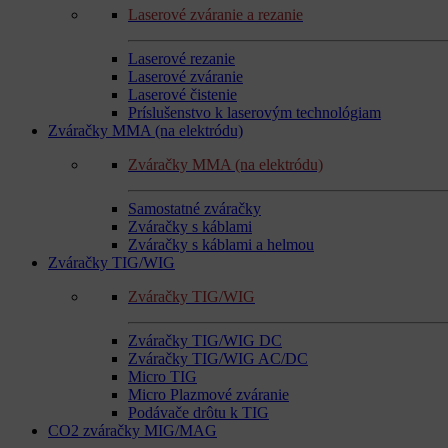
Laserové zváranie a rezanie
Laserové rezanie
Laserové zváranie
Laserové čistenie
Príslušenstvo k laserovým technológiam
Zváračky MMA (na elektródu)
Zváračky MMA (na elektródu)
Samostatné zváračky
Zváračky s káblami
Zváračky s káblami a helmou
Zváračky TIG/WIG
Zváračky TIG/WIG
Zváračky TIG/WIG DC
Zváračky TIG/WIG AC/DC
Micro TIG
Micro Plazmové zváranie
Podávače drôtu k TIG
CO2 zváračky MIG/MAG