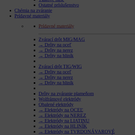
Ostatné príslušenstvo
Chémia na zváranie
Prídavné materiály
Prídavné materiály
Zvárací drôt MIG/MAG
→ Drôty na oceľ
→ Drôty na nerez
→ Drôty na hliník
Zvárací drôt TIG/WIG
→ Drôty na oceľ
→ Drôty na nerez
→ Drôty na hliník
Drôty na zváranie plameňom
Wolfrámové elektródy
Obalené elektródy
→ Elektródy na OCEĽ
→ Elektródy na NEREZ
→ Elektródy na LIATINU
→ Elektródy na HLINÍK
→ Elektródy na TVRDONÁVAROVÉ