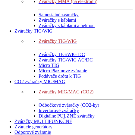
Zváračky MMA (na elektródu)
Samostatné zváračky
Zváračky s káblami
Zváračky s káblami a helmou
Zváračky TIG/WIG
Zváračky TIG/WIG
Zváračky TIG/WIG DC
Zváračky TIG/WIG AC/DC
Micro TIG
Micro Plazmové zváranie
Podávače drôtu k TIG
CO2 zváračky MIG/MAG
Zváračky MIG/MAG (CO2)
Odbočkové zváračky (CO2-ky)
Invertorové zváračky
Digitálne PULZNÉ zváračky
Zváračky MULTIFUNKČNÉ
Zváracie generátory
Odporové zváranie