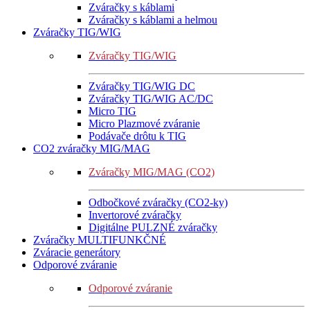
Zváračky s káblami
Zváračky s káblami a helmou
Zváračky TIG/WIG
Zváračky TIG/WIG
Zváračky TIG/WIG DC
Zváračky TIG/WIG AC/DC
Micro TIG
Micro Plazmové zváranie
Podávače drôtu k TIG
CO2 zváračky MIG/MAG
Zváračky MIG/MAG (CO2)
Odbočkové zváračky (CO2-ky)
Invertorové zváračky
Digitálne PULZNÉ zváračky
Zváračky MULTIFUNKČNÉ
Zváracie generátory
Odporové zváranie
Odporové zváranie