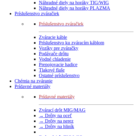
Náhradné diely na horáky TIG/WIG
Náhradné diely na horáky PLAZMA
Príslušenstvo zváračiek
Príslušenstvo zváračiek
Zváracie káble
Príslušenstvo ku zváracím káblom
Vozíky pre zváračky
Podávače drôtu
Vodné chladenie
Prepojovacie hadice
Tlakové flaše
Ostatné príslušenstvo
Chémia na zváranie
Prídavné materiály
Prídavné materiály
Zvárací drôt MIG/MAG
→ Drôty na oceľ
→ Drôty na nerez
→ Drôty na hliník