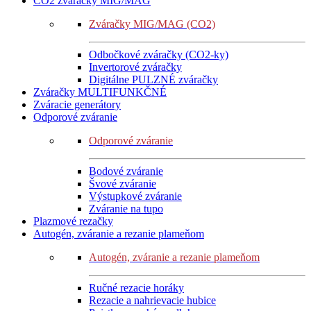
CO2 zváračky MIG/MAG
Zváračky MIG/MAG (CO2)
Odbočkové zváračky (CO2-ky)
Invertorové zváračky
Digitálne PULZNÉ zváračky
Zváračky MULTIFUNKČNÉ
Zváracie generátory
Odporové zváranie
Odporové zváranie
Bodové zváranie
Švové zváranie
Výstupkové zváranie
Zváranie na tupo
Plazmové rezačky
Autogén, zváranie a rezanie plameňom
Autogén, zváranie a rezanie plameňom
Ručné rezacie horáky
Rezacie a nahrievacie hubice