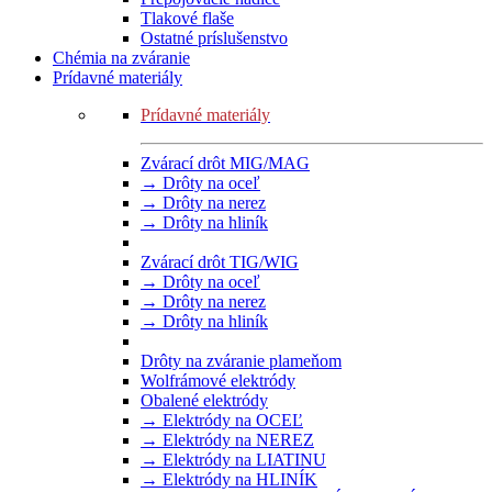
Tlakové flaše
Ostatné príslušenstvo
Chémia na zváranie
Prídavné materiály
Prídavné materiály
Zvárací drôt MIG/MAG
→ Drôty na oceľ
→ Drôty na nerez
→ Drôty na hliník
Zvárací drôt TIG/WIG
→ Drôty na oceľ
→ Drôty na nerez
→ Drôty na hliník
Drôty na zváranie plameňom
Wolfrámové elektródy
Obalené elektródy
→ Elektródy na OCEĽ
→ Elektródy na NEREZ
→ Elektródy na LIATINU
→ Elektródy na HLINÍK