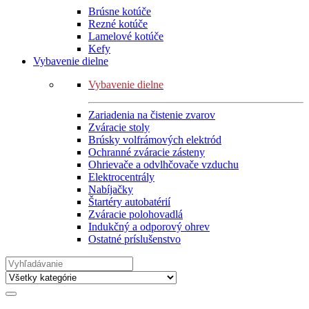
Brúsne kotúče
Rezné kotúče
Lamelové kotúče
Kefy
Vybavenie dielne
Vybavenie dielne
Zariadenia na čistenie zvarov
Zváracie stoly
Brúsky volfrámových elektród
Ochranné zváracie zásteny
Ohrievače a odvlhčovače vzduchu
Elektrocentrály
Nabíjačky
Štartéry autobatérií
Zváracie polohovadlá
Indukčný a odporový ohrev
Ostatné príslušenstvo
Search
for: