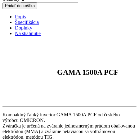
Pridať do košíka
Popis
Špecifikácia
Doplnky
Na stiahnutie
GAMA 1500A PCF
Kompaktný ľahký invertor GAMA 1500A PCF od českého
výrobcu OMICRON.
Zváračka je určená na zváranie jednosmerným prúdom obaľovanou
elektródou (MMA) a zváranie netaviacou sa volfrámovou
elektródou, metódou TIG.