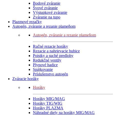
Bodové zváranie
Švové zváranie
Výstupkové zváranie
Zváranie na tupo
Plazmové rezačky
Autogén, zváranie a rezanie plameňom
Autogén, zváranie a rezanie plameňom
Ručné rezacie horáky
Rezacie a nahrievacie hubice
Poistky a suché predlohy
Redukčné ventily
Plynové hadice
Spájkovanie
Príslušenstvo autogén
Zváracie horáky
Horáky
Horáky MIG/MAG
Horáky TIG/WIG
Horáky PLAZMA
Náhradné diely na horáky MIG/MAG