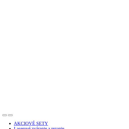
AKCIOVÉ SETY
Laserové zváranie a rezanie