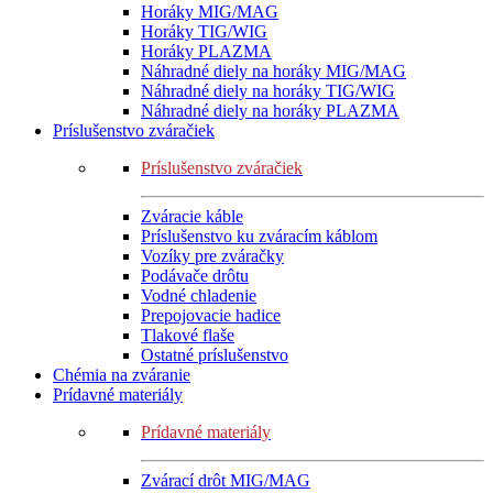
Horáky MIG/MAG
Horáky TIG/WIG
Horáky PLAZMA
Náhradné diely na horáky MIG/MAG
Náhradné diely na horáky TIG/WIG
Náhradné diely na horáky PLAZMA
Príslušenstvo zváračiek
Príslušenstvo zváračiek
Zváracie káble
Príslušenstvo ku zváracím káblom
Vozíky pre zváračky
Podávače drôtu
Vodné chladenie
Prepojovacie hadice
Tlakové flaše
Ostatné príslušenstvo
Chémia na zváranie
Prídavné materiály
Prídavné materiály
Zvárací drôt MIG/MAG