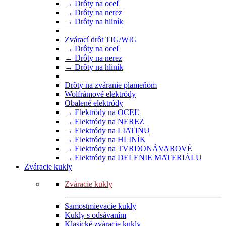
→ Drôty na oceľ
→ Drôty na nerez
→ Drôty na hliník
Zvárací drôt TIG/WIG
→ Drôty na oceľ
→ Drôty na nerez
→ Drôty na hliník
Drôty na zváranie plameňom
Wolfrámové elektródy
Obalené elektródy
→ Elektródy na OCEĽ
→ Elektródy na NEREZ
→ Elektródy na LIATINU
→ Elektródy na HLINÍK
→ Elektródy na TVRDONÁVAROVÉ
→ Elektródy na DELENIE MATERIÁLU
Zváracie kukly
Zváracie kukly
Samostmievacie kukly
Kukly s odsávaním
Klasické zváracie kukly