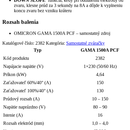
DOWN SLOPE
funkcia, kedy pri oddialeniu elektródy od
zvaru, klesne prúd za 3 sekundy na 8A a dôjde k vyplneniu
koncu zvaru bez vzniku kráteru
Rozsah balenia
OMICRON GAMA 1500A PCF – samostatný zdroj
Katalógové číslo:
2382
Kategória:
Samostatné zváračky
Typ
GAMA 1500A PCF
Kód produktu
2382
Napájacie napätie (V)
1×230 (50/60 Hz)
Príkon (kW)
4,64
Zaťažovateľ 60%/40° (A)
150
Zaťažovateľ 100%/40° (A)
130
Prúdový rozsah (A)
10 – 150
Napätie naprázdno (V)
80 – 90
Istenie (A)
16
Rozsah elektród (mm)
1,0 – 4,0