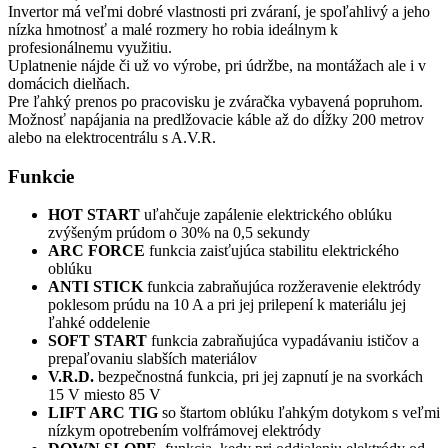
Invertor má veľmi dobré vlastnosti pri zváraní, je spoľahlivý a jeho
nízka hmotnosť a malé rozmery ho robia ideálnym k
profesionálnemu využitiu.
Uplatnenie nájde či už vo výrobe, pri údržbe, na montážach ale i v
domácich dielňach.
Pre ľahký prenos po pracovisku je zváračka vybavená popruhom.
Možnosť napájania na predlžovacie káble až do dĺžky 200 metrov
alebo na elektrocentrálu s A.V.R.
Funkcie
HOT START
uľahčuje zapálenie elektrického oblúku
zvýšeným prúdom o 30% na 0,5 sekundy
ARC FORCE
funkcia zaisťujúca stabilitu elektrického
oblúku
ANTI STICK
funkcia zabraňujúca rozžeravenie elektródy
poklesom prúdu na 10 A a pri jej prilepení k materiálu jej
ľahké oddelenie
SOFT START
funkcia zabraňujúca vypadávaniu ističov a
prepaľovaniu slabších materiálov
V.R.D.
bezpečnostná funkcia, pri jej zapnutí je na svorkách
15 V miesto 85 V
LIFT ARC TIG
so štartom oblúku ľahkým dotykom s veľmi
nízkym opotrebením volfrámovej elektródy