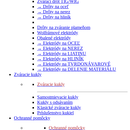
Zvárací drôt TIG/WIG
→ Drôty na oceľ
→ Drôty na nerez
→ Drôty na hliník
Drôty na zváranie plameňom
Wolfrámové elektródy
Obalené elektródy
→ Elektródy na OCEĽ
→ Elektródy na NEREZ
→ Elektródy na LIATINU
→ Elektródy na HLINÍK
→ Elektródy na TVRDONÁVAROVÉ
→ Elektródy na DELENIE MATERIÁLU
Zváracie kukly
Zváracie kukly
Samostmievacie kukly
Kukly s odsávaním
Klasické zváracie kukly
Príslušenstvo kukiel
Ochranné pomôcky
Ochranné pomôcky