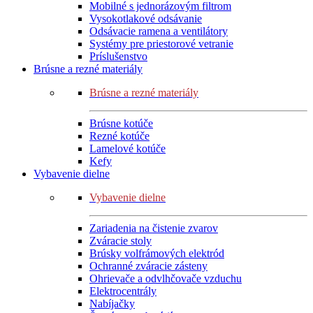
Mobilné s jednorázovým filtrom
Vysokotlakové odsávanie
Odsávacie ramena a ventilátory
Systémy pre priestorové vetranie
Príslušenstvo
Brúsne a rezné materiály
Brúsne a rezné materiály
Brúsne kotúče
Rezné kotúče
Lamelové kotúče
Kefy
Vybavenie dielne
Vybavenie dielne
Zariadenia na čistenie zvarov
Zváracie stoly
Brúsky volfrámových elektród
Ochranné zváracie zásteny
Ohrievače a odvlhčovače vzduchu
Elektrocentrály
Nabíjačky