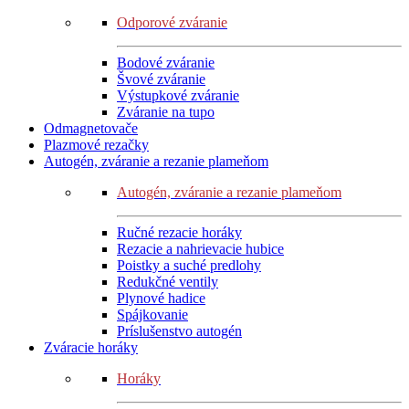
Odporové zváranie
Bodové zváranie
Švové zváranie
Výstupkové zváranie
Zváranie na tupo
Odmagnetovače
Plazmové rezačky
Autogén, zváranie a rezanie plameňom
Autogén, zváranie a rezanie plameňom
Ručné rezacie horáky
Rezacie a nahrievacie hubice
Poistky a suché predlohy
Redukčné ventily
Plynové hadice
Spájkovanie
Príslušenstvo autogén
Zváracie horáky
Horáky