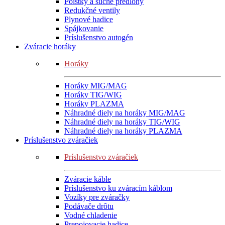
Poistky a suché predlohy
Redukčné ventily
Plynové hadice
Spájkovanie
Príslušenstvo autogén
Zváracie horáky
Horáky
Horáky MIG/MAG
Horáky TIG/WIG
Horáky PLAZMA
Náhradné diely na horáky MIG/MAG
Náhradné diely na horáky TIG/WIG
Náhradné diely na horáky PLAZMA
Príslušenstvo zváračiek
Príslušenstvo zváračiek
Zváracie káble
Príslušenstvo ku zváracím káblom
Vozíky pre zváračky
Podávače drôtu
Vodné chladenie
Prepojovacie hadice