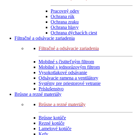
Pracovný odev
Ochrana rúk
Ochrana zraku
Ochrana hlavy
Ochrana dýchacích ciest
Filtračné a odsávacie zariadenia
Filtračné a odsávacie zariadenia
Mobilné s čistiteľným filtrom
Mobilné s jednorázovým filtrom
Vysokotlakové odsávanie
Odsávacie ramena a ventilátory
Systémy pre priestorové vetranie
Príslušenstvo
Brúsne a rezné materiály
Brúsne a rezné materiály
Brúsne kotúče
Rezné kotúče
Lamelové kotúče
Kefy