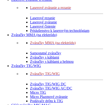
Laserové zváranie a rezanie
Laserové rezanie
Laserové zváranie
Laserové čistenie
Príslušenstvo k laserovým technológiam
Zváračky MMA (na elektródu)
Zváračky MMA (na elektródu)
Samostatné zváračky
Zváračky s káblami
Zváračky s káblami a helmou
Zváračky TIG/WIG
Zváračky TIG/WIG
Zváračky TIG/WIG DC
Zváračky TIG/WIG AC/DC
Micro TIG
Micro Plazmové zváranie
Podávače drôtu k TIG