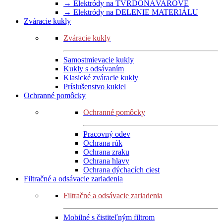
→ Elektródy na TVRDONÁVAROVÉ
→ Elektródy na DELENIE MATERIÁLU
Zváracie kukly
Zváracie kukly
Samostmievacie kukly
Kukly s odsávaním
Klasické zváracie kukly
Príslušenstvo kukiel
Ochranné pomôcky
Ochranné pomôcky
Pracovný odev
Ochrana rúk
Ochrana zraku
Ochrana hlavy
Ochrana dýchacích ciest
Filtračné a odsávacie zariadenia
Filtračné a odsávacie zariadenia
Mobilné s čistiteľným filtrom