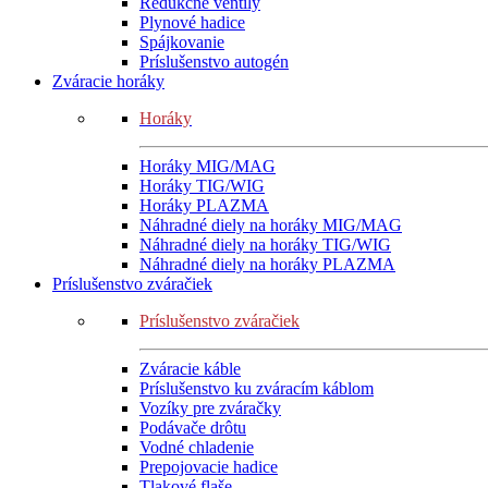
Redukčné ventily
Plynové hadice
Spájkovanie
Príslušenstvo autogén
Zváracie horáky
Horáky
Horáky MIG/MAG
Horáky TIG/WIG
Horáky PLAZMA
Náhradné diely na horáky MIG/MAG
Náhradné diely na horáky TIG/WIG
Náhradné diely na horáky PLAZMA
Príslušenstvo zváračiek
Príslušenstvo zváračiek
Zváracie káble
Príslušenstvo ku zváracím káblom
Vozíky pre zváračky
Podávače drôtu
Vodné chladenie
Prepojovacie hadice
Tlakové flaše