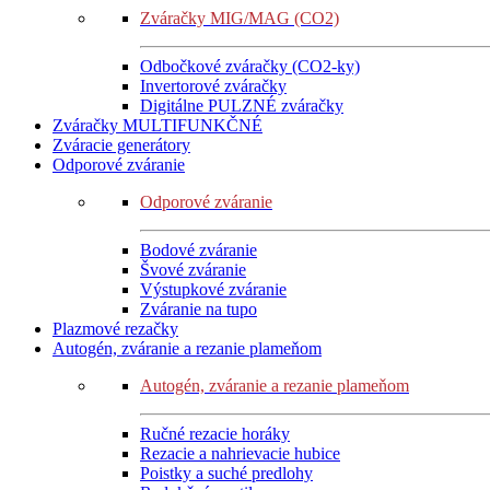
Zváračky MIG/MAG (CO2)
Odbočkové zváračky (CO2-ky)
Invertorové zváračky
Digitálne PULZNÉ zváračky
Zváračky MULTIFUNKČNÉ
Zváracie generátory
Odporové zváranie
Odporové zváranie
Bodové zváranie
Švové zváranie
Výstupkové zváranie
Zváranie na tupo
Plazmové rezačky
Autogén, zváranie a rezanie plameňom
Autogén, zváranie a rezanie plameňom
Ručné rezacie horáky
Rezacie a nahrievacie hubice
Poistky a suché predlohy