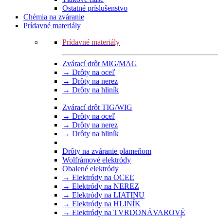
Ostatné príslušenstvo
Chémia na zváranie
Prídavné materiály
Prídavné materiály
Zvárací drôt MIG/MAG
→ Drôty na oceľ
→ Drôty na nerez
→ Drôty na hliník
Zvárací drôt TIG/WIG
→ Drôty na oceľ
→ Drôty na nerez
→ Drôty na hliník
Drôty na zváranie plameňom
Wolfrámové elektródy
Obalené elektródy
→ Elektródy na OCEĽ
→ Elektródy na NEREZ
→ Elektródy na LIATINU
→ Elektródy na HLINÍK
→ Elektródy na TVRDONÁVAROVÉ