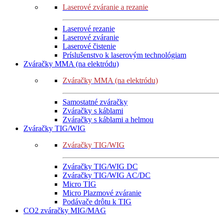
Laserové zváranie a rezanie
Laserové rezanie
Laserové zváranie
Laserové čistenie
Príslušenstvo k laserovým technológiam
Zváračky MMA (na elektródu)
Zváračky MMA (na elektródu)
Samostatné zváračky
Zváračky s káblami
Zváračky s káblami a helmou
Zváračky TIG/WIG
Zváračky TIG/WIG
Zváračky TIG/WIG DC
Zváračky TIG/WIG AC/DC
Micro TIG
Micro Plazmové zváranie
Podávače drôtu k TIG
CO2 zváračky MIG/MAG