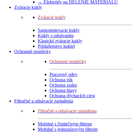
→ Elektródy na DELENIE MATERIÁLU
Zváracie kukly
Zváracie kukly
Samostmievacie kukly
Kukly s odsávaním
Klasické zváracie kukly
Príslušenstvo kukiel
Ochranné pomôcky
Ochranné pomôcky
Pracovný odev
Ochrana rúk
Ochrana zraku
Ochrana hlavy
Ochrana dýchacích ciest
Filtračné a odsávacie zariadenia
Filtračné a odsávacie zariadenia
Mobilné s čistiteľným filtrom
Mobilné s jednorázovým filtrom