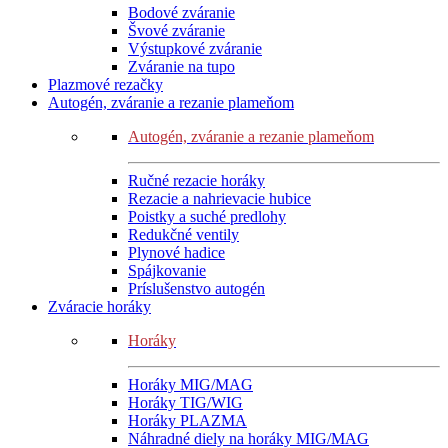
Bodové zváranie
Švové zváranie
Výstupkové zváranie
Zváranie na tupo
Plazmové rezačky
Autogén, zváranie a rezanie plameňom
Autogén, zváranie a rezanie plameňom
Ručné rezacie horáky
Rezacie a nahrievacie hubice
Poistky a suché predlohy
Redukčné ventily
Plynové hadice
Spájkovanie
Príslušenstvo autogén
Zváracie horáky
Horáky
Horáky MIG/MAG
Horáky TIG/WIG
Horáky PLAZMA
Náhradné diely na horáky MIG/MAG