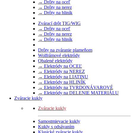
→ Drôty na oceľ
→ Drôty na nerez
→ Drôty na hliník
Zvárací drôt TIG/WIG
→ Drôty na oceľ
→ Drôty na nerez
→ Drôty na hliník
Drôty na zváranie plameňom
Wolfrámové elektródy
Obalené elektródy
→ Elektródy na OCEĽ
→ Elektródy na NEREZ
→ Elektródy na LIATINU
→ Elektródy na HLINÍK
→ Elektródy na TVRDONÁVAROVÉ
→ Elektródy na DELENIE MATERIÁLU
Zváracie kukly
Zváracie kukly
Samostmievacie kukly
Kukly s odsávaním
Klasické zváracie kukly