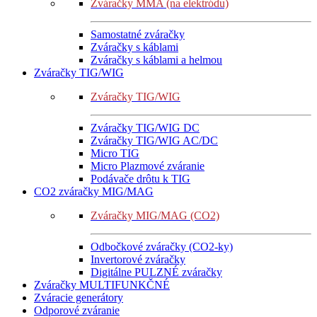
Zváračky MMA (na elektródu)
Samostatné zváračky
Zváračky s káblami
Zváračky s káblami a helmou
Zváračky TIG/WIG
Zváračky TIG/WIG
Zváračky TIG/WIG DC
Zváračky TIG/WIG AC/DC
Micro TIG
Micro Plazmové zváranie
Podávače drôtu k TIG
CO2 zváračky MIG/MAG
Zváračky MIG/MAG (CO2)
Odbočkové zváračky (CO2-ky)
Invertorové zváračky
Digitálne PULZNÉ zváračky
Zváračky MULTIFUNKČNÉ
Zváracie generátory
Odporové zváranie