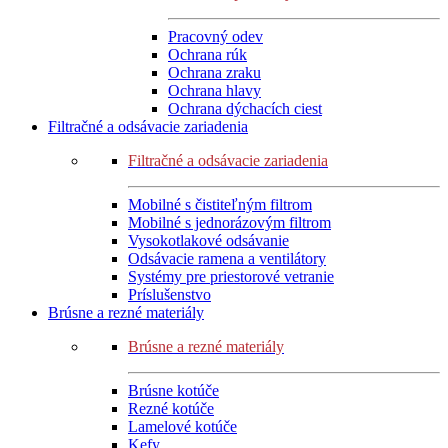
Pracovný odev
Ochrana rúk
Ochrana zraku
Ochrana hlavy
Ochrana dýchacích ciest
Filtračné a odsávacie zariadenia
Filtračné a odsávacie zariadenia
Mobilné s čistiteľným filtrom
Mobilné s jednorázovým filtrom
Vysokotlakové odsávanie
Odsávacie ramena a ventilátory
Systémy pre priestorové vetranie
Príslušenstvo
Brúsne a rezné materiály
Brúsne a rezné materiály
Brúsne kotúče
Rezné kotúče
Lamelové kotúče
Kefy