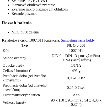
Zváranie TIG (GTAW)
Plazmové oblúkové zváranie
Zváranie mikro plazmovým oblúkom
Rezanie plazmou
Rozsah balenia
NEO p550 zelená
Katalógové číslo:
1007.011
Kategória:
Samostmievacie kukly
Typ
NEO p 550
Kód
1007.011
DIN 9 – DIN 13 ( tmavý režim),
Stupne ochrany
DIN4 (jasný režim)
Optické triedy
1/1/1/2
Celková hmotnosť
495 g
Prepínacia doba (od svetlého
0,05-1,0 sec
k tmavému)
Prepínacia doba (od tmavého
0,25-0,7 sec
k svetlému)
Filter realistických farieb
Áno
90 x 110 x 9,5 mm (3,54 x 4,33 x
Veľkosť kazety
0,37 “)