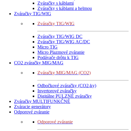
Zváračky s káblami
Zváračky s káblami a helmou
Zváračky TIG/WIG
Zváračky TIG/WIG
Zváračky TIG/WIG DC
Zváračky TIG/WIG AC/DC
Micro TIG
Micro Plazmové zváranie
Podávače drôtu k TIG
CO2 zváračky MIG/MAG
Zváračky MIG/MAG (CO2)
Odbočkové zváračky (CO2-ky)
Invertorové zváračky
Digitálne PULZNÉ zváračky
Zváračky MULTIFUNKČNÉ
Zváracie generátory
Odporové zváranie
Odporové zváranie