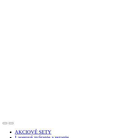
AKCIOVÉ SETY
Laserové zváranie a rezanie