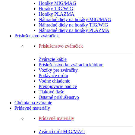
Horáky MIG/MAG
Horáky TIG/WIG
Horáky PLAZMA
Náhradné diely na horáky MIG/MAG
Náhradné diely na horáky TIG/WIG
Náhradné diely na horáky PLAZMA
Príslušenstvo zváračiek
Príslušenstvo zváračiek
Zváracie káble
Príslušenstvo ku zváracím káblom
Vozíky pre zváračky
Podávače drôtu
Vodné chladenie
Prepojovacie hadice
Tlakové flaše
Ostatné príslušenstvo
Chémia na zváranie
Prídavné materiály
Prídavné materiály
Zvárací drôt MIG/MAG