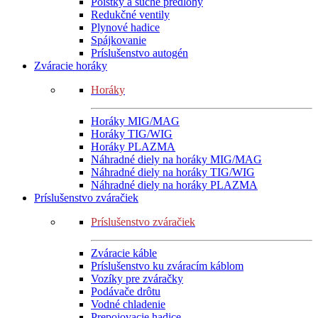
Poistky a suché predlohy
Redukčné ventily
Plynové hadice
Spájkovanie
Príslušenstvo autogén
Zváracie horáky
Horáky
Horáky MIG/MAG
Horáky TIG/WIG
Horáky PLAZMA
Náhradné diely na horáky MIG/MAG
Náhradné diely na horáky TIG/WIG
Náhradné diely na horáky PLAZMA
Príslušenstvo zváračiek
Príslušenstvo zváračiek
Zváracie káble
Príslušenstvo ku zváracím káblom
Vozíky pre zváračky
Podávače drôtu
Vodné chladenie
Prepojovacie hadice