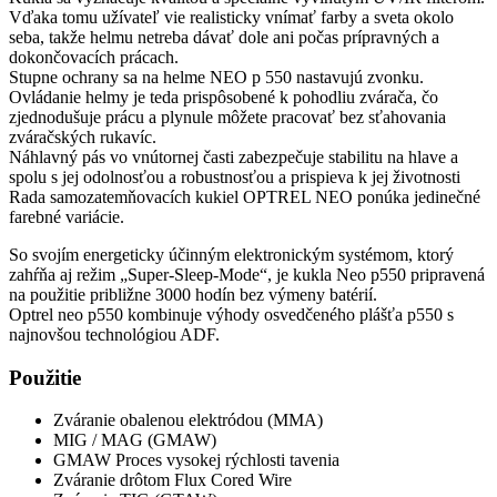
Vďaka tomu užívateľ vie realisticky vnímať farby a sveta okolo
seba, takže helmu netreba dávať dole ani počas prípravných a
dokončovacích prácach.
Stupne ochrany sa na helme NEO p 550 nastavujú zvonku.
Ovládanie helmy je teda prispôsobené k pohodliu zvárača, čo
zjednodušuje prácu a plynule môžete pracovať bez sťahovania
zváračských rukavíc.
Náhlavný pás vo vnútornej časti zabezpečuje stabilitu na hlave a
spolu s jej odolnosťou a robustnosťou a prispieva k jej životnosti
Rada samozatemňovacích kukiel OPTREL NEO ponúka jedinečné
farebné variácie.
So svojím energeticky účinným elektronickým systémom, ktorý
zahŕňa aj režim „Super-Sleep-Mode“, je kukla Neo p550 pripravená
na použitie približne 3000 hodín bez výmeny batérií.
Optrel neo p550 kombinuje výhody osvedčeného plášťa p550 s
najnovšou technológiou ADF.
Použitie
Zváranie obalenou elektródou (MMA)
MIG / MAG (GMAW)
GMAW Proces vysokej rýchlosti tavenia
Zváranie drôtom Flux Cored Wire