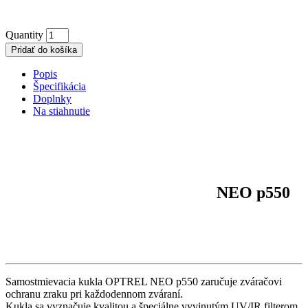
Quantity
Pridať do košíka
Popis
Špecifikácia
Doplnky
Na stiahnutie
NEO p550
Samostmievacia kukla OPTREL NEO p550 zaručuje zváračovi
ochranu zraku pri každodennom zváraní.
Kukla sa vyznačuje kvalitou a špeciálne vyvinutým UV/IR filterom.