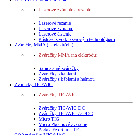
Laserové zváranie a rezanie
Laserové rezanie
Laserové zváranie
Laserové čistenie
Príslušenstvo k laserovým technológiam
Zváračky MMA (na elektródu)
Zváračky MMA (na elektródu)
Samostatné zváračky
Zváračky s káblami
Zváračky s káblami a helmou
Zváračky TIG/WIG
Zváračky TIG/WIG
Zváračky TIG/WIG DC
Zváračky TIG/WIG AC/DC
Micro TIG
Micro Plazmové zváranie
Podávače drôtu k TIG