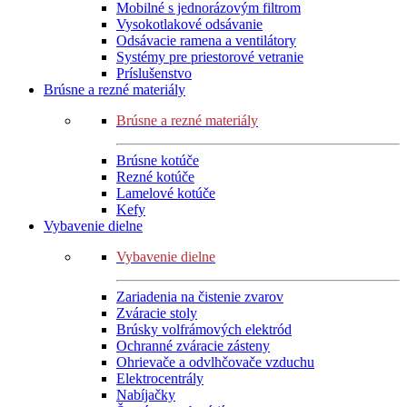
Mobilné s jednorázovým filtrom
Vysokotlakové odsávanie
Odsávacie ramena a ventilátory
Systémy pre priestorové vetranie
Príslušenstvo
Brúsne a rezné materiály
Brúsne a rezné materiály
Brúsne kotúče
Rezné kotúče
Lamelové kotúče
Kefy
Vybavenie dielne
Vybavenie dielne
Zariadenia na čistenie zvarov
Zváracie stoly
Brúsky volfrámových elektród
Ochranné zváracie zásteny
Ohrievače a odvlhčovače vzduchu
Elektrocentrály
Nabíjačky