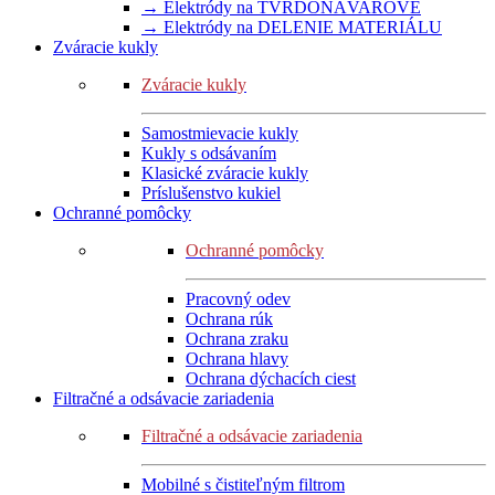
→ Elektródy na TVRDONÁVAROVÉ
→ Elektródy na DELENIE MATERIÁLU
Zváracie kukly
Zváracie kukly
Samostmievacie kukly
Kukly s odsávaním
Klasické zváracie kukly
Príslušenstvo kukiel
Ochranné pomôcky
Ochranné pomôcky
Pracovný odev
Ochrana rúk
Ochrana zraku
Ochrana hlavy
Ochrana dýchacích ciest
Filtračné a odsávacie zariadenia
Filtračné a odsávacie zariadenia
Mobilné s čistiteľným filtrom