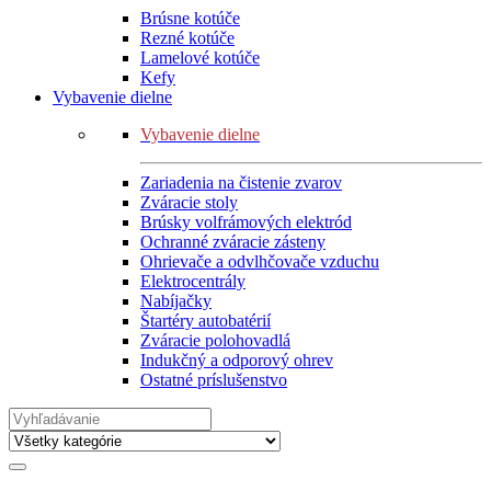
Brúsne kotúče
Rezné kotúče
Lamelové kotúče
Kefy
Vybavenie dielne
Vybavenie dielne
Zariadenia na čistenie zvarov
Zváracie stoly
Brúsky volfrámových elektród
Ochranné zváracie zásteny
Ohrievače a odvlhčovače vzduchu
Elektrocentrály
Nabíjačky
Štartéry autobatérií
Zváracie polohovadlá
Indukčný a odporový ohrev
Ostatné príslušenstvo
Search
for: