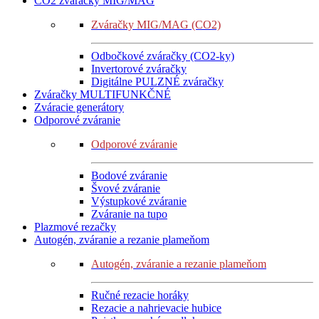
CO2 zváračky MIG/MAG
Zváračky MIG/MAG (CO2)
Odbočkové zváračky (CO2-ky)
Invertorové zváračky
Digitálne PULZNÉ zváračky
Zváračky MULTIFUNKČNÉ
Zváracie generátory
Odporové zváranie
Odporové zváranie
Bodové zváranie
Švové zváranie
Výstupkové zváranie
Zváranie na tupo
Plazmové rezačky
Autogén, zváranie a rezanie plameňom
Autogén, zváranie a rezanie plameňom
Ručné rezacie horáky
Rezacie a nahrievacie hubice