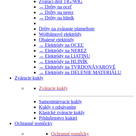
Zvárací drôt TIG/WIG
→ Drôty na oceľ
→ Drôty na nerez
→ Drôty na hliník
Drôty na zváranie plameňom
Wolfrámové elektródy
Obalené elektródy
→ Elektródy na OCEĽ
→ Elektródy na NEREZ
→ Elektródy na LIATINU
→ Elektródy na HLINÍK
→ Elektródy na TVRDONÁVAROVÉ
→ Elektródy na DELENIE MATERIÁLU
Zváracie kukly
Zváracie kukly
Samostmievacie kukly
Kukly s odsávaním
Klasické zváracie kukly
Príslušenstvo kukiel
Ochranné pomôcky
Ochranné pomôcky