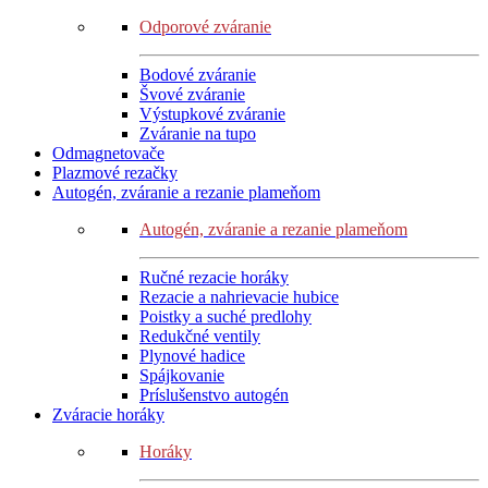
Odporové zváranie
Bodové zváranie
Švové zváranie
Výstupkové zváranie
Zváranie na tupo
Odmagnetovače
Plazmové rezačky
Autogén, zváranie a rezanie plameňom
Autogén, zváranie a rezanie plameňom
Ručné rezacie horáky
Rezacie a nahrievacie hubice
Poistky a suché predlohy
Redukčné ventily
Plynové hadice
Spájkovanie
Príslušenstvo autogén
Zváracie horáky
Horáky