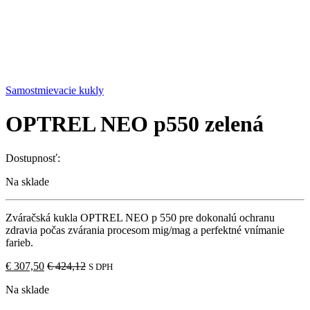
Samostmievacie kukly
OPTREL NEO p550 zelená
Dostupnosť:
Na sklade
Zváračská kukla OPTREL NEO p 550 pre dokonalú ochranu
zdravia počas zvárania procesom mig/mag a perfektné vnímanie
farieb.
€
307,50
€
424,12
S DPH
Na sklade