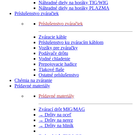
Náhradné diely na horáky TIG/WIG
Náhradné diely na horáky PLAZMA
Príslušenstvo zváračiek
Príslušenstvo zváračiek
Zváracie káble
Príslušenstvo ku zváracím káblom
Vozíky pre zváračky
Podávače drôtu
Vodné chladenie
Prepojovacie hadice
Tlakové flaše
Ostatné príslušenstvo
Chémia na zváranie
Prídavné materiály
Prídavné materiály
Zvárací drôt MIG/MAG
→ Drôty na oceľ
→ Drôty na nerez
→ Drôty na hliník