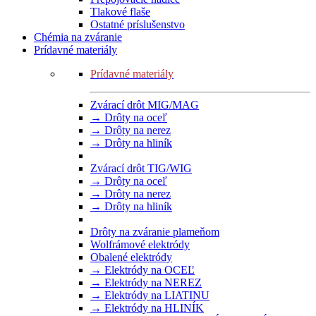
Tlakové flaše
Ostatné príslušenstvo
Chémia na zváranie
Prídavné materiály
Prídavné materiály
Zvárací drôt MIG/MAG
→ Drôty na oceľ
→ Drôty na nerez
→ Drôty na hliník
Zvárací drôt TIG/WIG
→ Drôty na oceľ
→ Drôty na nerez
→ Drôty na hliník
Drôty na zváranie plameňom
Wolfrámové elektródy
Obalené elektródy
→ Elektródy na OCEĽ
→ Elektródy na NEREZ
→ Elektródy na LIATINU
→ Elektródy na HLINÍK