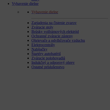
Vybavenie dielne
Vybavenie dielne
Zariadenia na čistenie zvarov
Zváracie stoly
Brúsky volfrámových elektród
Ochranné zváracie zásteny
Ohrievače a odvlhčovače vzduchu
Elektrocentrály
Nabíjačky
Štartéry autobatérií
Zváracie polohovadlá
Indukčný a odporový ohrev
Ostatné príslušenstvo