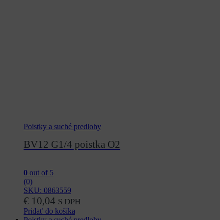
Poistky a suché predlohy
BV12 G1/4 poistka O2
0
out of 5
(0)
SKU: 0863559
€
10,04
S DPH
Pridať do košíka
Poistky a suché predlohy