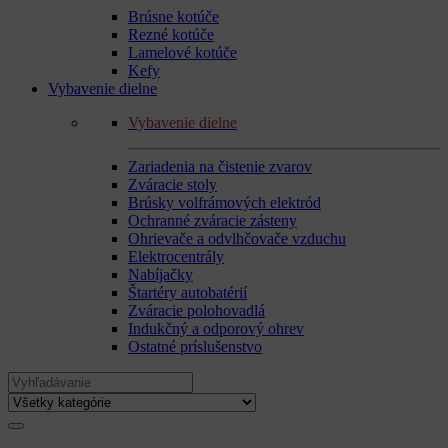
Brúsne kotúče
Rezné kotúče
Lamelové kotúče
Kefy
Vybavenie dielne
Vybavenie dielne
Zariadenia na čistenie zvarov
Zváracie stoly
Brúsky volfrámových elektród
Ochranné zváracie zásteny
Ohrievače a odvlhčovače vzduchu
Elektrocentrály
Nabíjačky
Štartéry autobatérií
Zváracie polohovadlá
Indukčný a odporový ohrev
Ostatné príslušenstvo
Search
for: