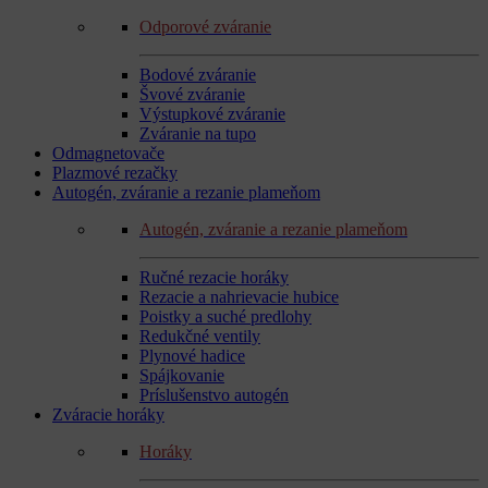
Odporové zváranie
Bodové zváranie
Švové zváranie
Výstupkové zváranie
Zváranie na tupo
Odmagnetovače
Plazmové rezačky
Autogén, zváranie a rezanie plameňom
Autogén, zváranie a rezanie plameňom
Ručné rezacie horáky
Rezacie a nahrievacie hubice
Poistky a suché predlohy
Redukčné ventily
Plynové hadice
Spájkovanie
Príslušenstvo autogén
Zváracie horáky
Horáky