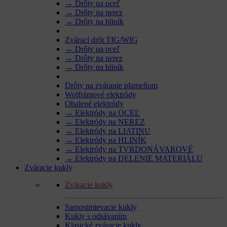
→ Drôty na oceľ
→ Drôty na nerez
→ Drôty na hliník
Zvárací drôt TIG/WIG
→ Drôty na oceľ
→ Drôty na nerez
→ Drôty na hliník
Drôty na zváranie plameňom
Wolfrámové elektródy
Obalené elektródy
→ Elektródy na OCEĽ
→ Elektródy na NEREZ
→ Elektródy na LIATINU
→ Elektródy na HLINÍK
→ Elektródy na TVRDONÁVAROVÉ
→ Elektródy na DELENIE MATERIÁLU
Zváracie kukly
Zváracie kukly
Samostmievacie kukly
Kukly s odsávaním
Klasické zváracie kukly