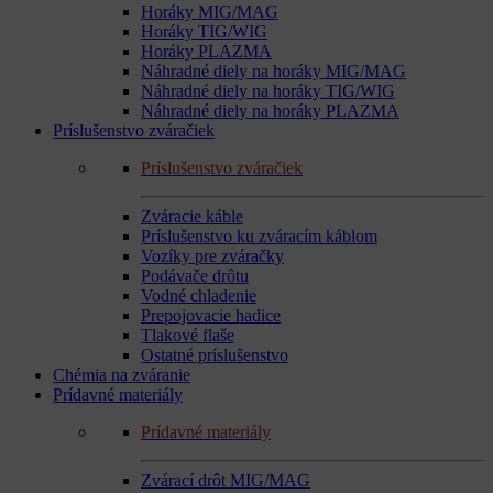
Horáky MIG/MAG
Horáky TIG/WIG
Horáky PLAZMA
Náhradné diely na horáky MIG/MAG
Náhradné diely na horáky TIG/WIG
Náhradné diely na horáky PLAZMA
Príslušenstvo zváračiek
Príslušenstvo zváračiek
Zváracie káble
Príslušenstvo ku zváracím káblom
Vozíky pre zváračky
Podávače drôtu
Vodné chladenie
Prepojovacie hadice
Tlakové flaše
Ostatné príslušenstvo
Chémia na zváranie
Prídavné materiály
Prídavné materiály
Zvárací drôt MIG/MAG