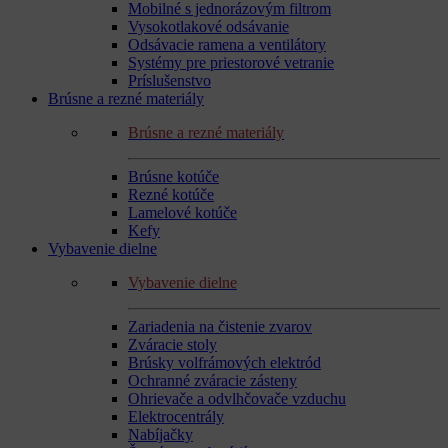
Mobilné s jednorázovým filtrom
Vysokotlakové odsávanie
Odsávacie ramena a ventilátory
Systémy pre priestorové vetranie
Príslušenstvo
Brúsne a rezné materiály
Brúsne a rezné materiály
Brúsne kotúče
Rezné kotúče
Lamelové kotúče
Kefy
Vybavenie dielne
Vybavenie dielne
Zariadenia na čistenie zvarov
Zváracie stoly
Brúsky volfrámových elektród
Ochranné zváracie zásteny
Ohrievače a odvlhčovače vzduchu
Elektrocentrály
Nabíjačky