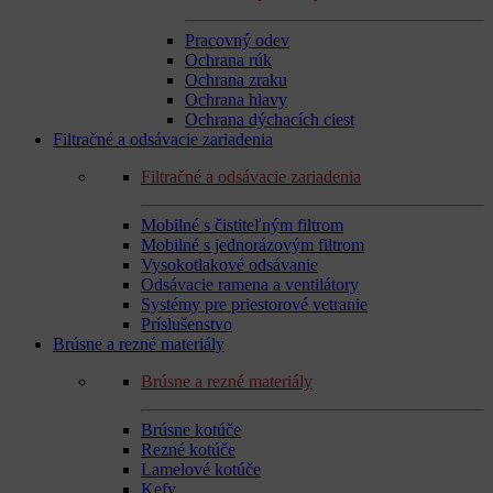
Pracovný odev
Ochrana rúk
Ochrana zraku
Ochrana hlavy
Ochrana dýchacích ciest
Filtračné a odsávacie zariadenia
Filtračné a odsávacie zariadenia
Mobilné s čistiteľným filtrom
Mobilné s jednorázovým filtrom
Vysokotlakové odsávanie
Odsávacie ramena a ventilátory
Systémy pre priestorové vetranie
Príslušenstvo
Brúsne a rezné materiály
Brúsne a rezné materiály
Brúsne kotúče
Rezné kotúče
Lamelové kotúče
Kefy