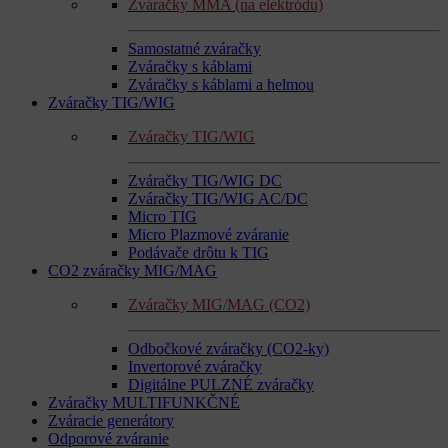
Zváračky MMA (na elektródu)
Samostatné zváračky
Zváračky s káblami
Zváračky s káblami a helmou
Zváračky TIG/WIG
Zváračky TIG/WIG
Zváračky TIG/WIG DC
Zváračky TIG/WIG AC/DC
Micro TIG
Micro Plazmové zváranie
Podávače drôtu k TIG
CO2 zváračky MIG/MAG
Zváračky MIG/MAG (CO2)
Odbočkové zváračky (CO2-ky)
Invertorové zváračky
Digitálne PULZNÉ zváračky
Zváračky MULTIFUNKČNÉ
Zváracie generátory
Odporové zváranie