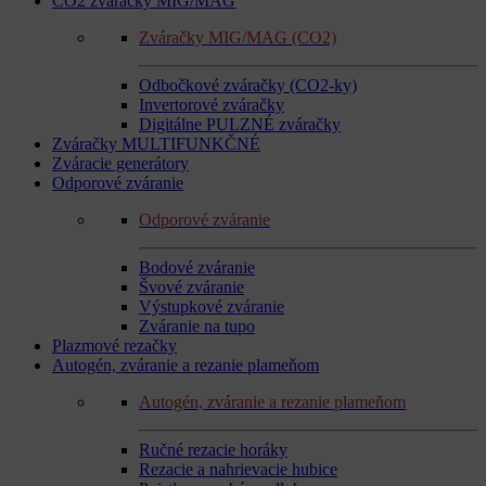
CO2 zváračky MIG/MAG
Zváračky MIG/MAG (CO2)
Odbočkové zváračky (CO2-ky)
Invertorové zváračky
Digitálne PULZNÉ zváračky
Zváračky MULTIFUNKČNÉ
Zváracie generátory
Odporové zváranie
Odporové zváranie
Bodové zváranie
Švové zváranie
Výstupkové zváranie
Zváranie na tupo
Plazmové rezačky
Autogén, zváranie a rezanie plameňom
Autogén, zváranie a rezanie plameňom
Ručné rezacie horáky
Rezacie a nahrievacie hubice