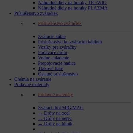
Náhradné diely na horáky TIG/WIG
Náhradné diely na horáky PLAZMA
Príslušenstvo zváračiek
Príslušenstvo zváračiek
Zváracie káble
Príslušenstvo ku zváracím káblom
Vozíky pre zváračky
Podávače drôtu
Vodné chladenie
Prepojovacie hadice
Tlakové flaše
Ostatné príslušenstvo
Chémia na zváranie
Prídavné materiály
Prídavné materiály
Zvárací drôt MIG/MAG
→ Drôty na oceľ
→ Drôty na nerez
→ Drôty na hliník