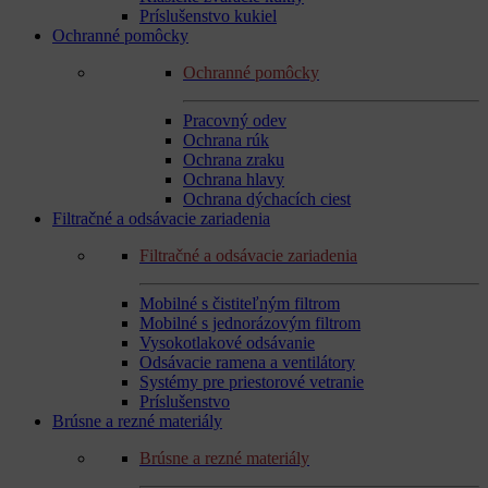
Príslušenstvo kukiel
Ochranné pomôcky
Ochranné pomôcky
Pracovný odev
Ochrana rúk
Ochrana zraku
Ochrana hlavy
Ochrana dýchacích ciest
Filtračné a odsávacie zariadenia
Filtračné a odsávacie zariadenia
Mobilné s čistiteľným filtrom
Mobilné s jednorázovým filtrom
Vysokotlakové odsávanie
Odsávacie ramena a ventilátory
Systémy pre priestorové vetranie
Príslušenstvo
Brúsne a rezné materiály
Brúsne a rezné materiály