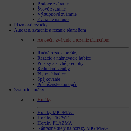
Bodové zváranie
Švové zváranie
Výstupkové zváranie
Zváranie na tupo
Plazmové rezačky
Autogén, zváranie a rezanie plameňom
Autogén, zváranie a rezanie plameňom
Ručné rezacie horáky
Rezacie a nahrievacie hubice
Poistky a suché predlohy
Redukčné ventily
Plynové hadice
Spájkovanie
Príslušenstvo autogén
Zváracie horáky
Horáky
Horáky MIG/MAG
Horáky TIG/WIG
Horáky PLAZMA
Náhradné diely na horáky MIG/MAG