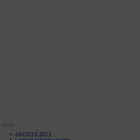
AKCIOVÉ SETY
Laserové zváranie a rezanie