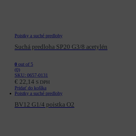
Poistky a suché predlohy
Suchá predloha SP20 G3/8 acetylén
0
out of 5
(0)
SKU: 0657-0131
€
22,14
S DPH
Pridať do košíka
Poistky a suché predlohy
BV12 G1/4 poistka O2