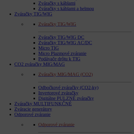
Zváračky s káblami
Zváračky s káblami a helmou
Zváračky TIG/WIG
Zváračky TIG/WIG
Zváračky TIG/WIG DC
Zváračky TIG/WIG AC/DC
Micro TIG
Micro Plazmové zváranie
Podávače drôtu k TIG
CO2 zváračky MIG/MAG
Zváračky MIG/MAG (CO2)
Odbočkové zváračky (CO2-ky)
Invertorové zváračky
Digitálne PULZNÉ zváračky
Zváračky MULTIFUNKČNÉ
Zváracie generátory
Odporové zváranie
Odporové zváranie