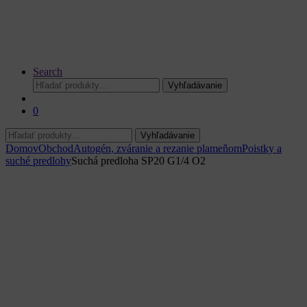
Search
Hľadať:
Vyhľadávanie
0
Hľadať:
Vyhľadávanie
Domov
Obchod
Autogén, zváranie a rezanie plameňom
Poistky a
suché predlohy
Suchá predloha SP20 G1/4 O2