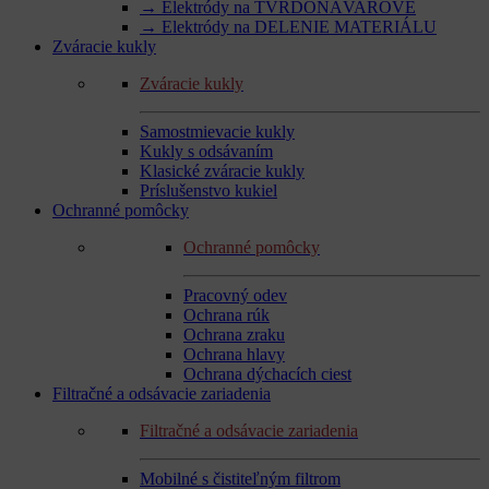
→ Elektródy na TVRDONÁVAROVÉ
→ Elektródy na DELENIE MATERIÁLU
Zváracie kukly
Zváracie kukly
Samostmievacie kukly
Kukly s odsávaním
Klasické zváracie kukly
Príslušenstvo kukiel
Ochranné pomôcky
Ochranné pomôcky
Pracovný odev
Ochrana rúk
Ochrana zraku
Ochrana hlavy
Ochrana dýchacích ciest
Filtračné a odsávacie zariadenia
Filtračné a odsávacie zariadenia
Mobilné s čistiteľným filtrom