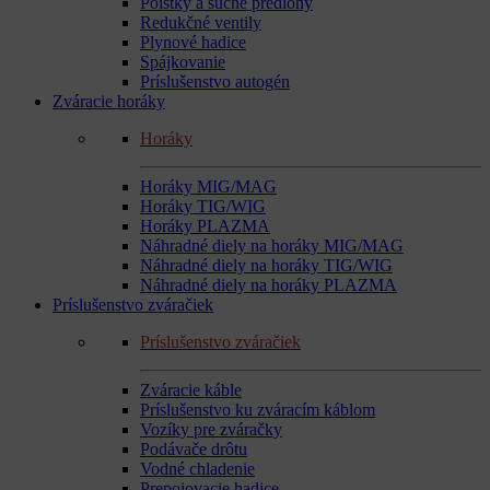
Poistky a suché predlohy
Redukčné ventily
Plynové hadice
Spájkovanie
Príslušenstvo autogén
Zváracie horáky
Horáky
Horáky MIG/MAG
Horáky TIG/WIG
Horáky PLAZMA
Náhradné diely na horáky MIG/MAG
Náhradné diely na horáky TIG/WIG
Náhradné diely na horáky PLAZMA
Príslušenstvo zváračiek
Príslušenstvo zváračiek
Zváracie káble
Príslušenstvo ku zváracím káblom
Vozíky pre zváračky
Podávače drôtu
Vodné chladenie
Prepojovacie hadice