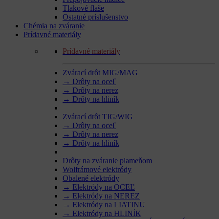
Tlakové flaše
Ostatné príslušenstvo
Chémia na zváranie
Prídavné materiály
Prídavné materiály
Zvárací drôt MIG/MAG
→ Drôty na oceľ
→ Drôty na nerez
→ Drôty na hliník
Zvárací drôt TIG/WIG
→ Drôty na oceľ
→ Drôty na nerez
→ Drôty na hliník
Drôty na zváranie plameňom
Wolfrámové elektródy
Obalené elektródy
→ Elektródy na OCEĽ
→ Elektródy na NEREZ
→ Elektródy na LIATINU
→ Elektródy na HLINÍK