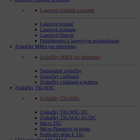
Laserové zváranie a rezanie
Laserové rezanie
Laserové zváranie
Laserové čistenie
Príslušenstvo k laserovým technológiam
Zváračky MMA (na elektródu)
Zváračky MMA (na elektródu)
Samostatné zváračky
Zváračky s káblami
Zváračky s káblami a helmou
Zváračky TIG/WIG
Zváračky TIG/WIG
Zváračky TIG/WIG DC
Zváračky TIG/WIG AC/DC
Micro TIG
Micro Plazmové zváranie
Podávače drôtu k TIG