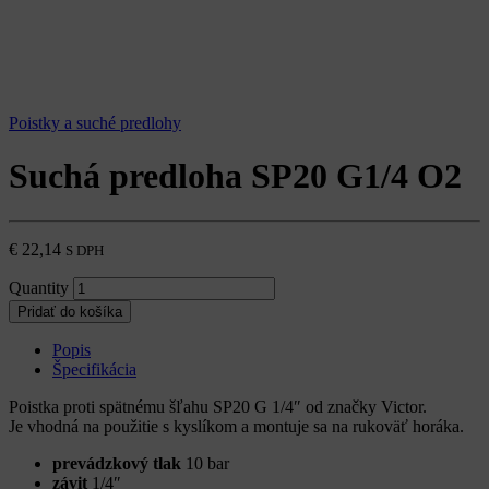
Poistky a suché predlohy
Suchá predloha SP20 G1/4 O2
€
22,14
S DPH
Quantity
Pridať do košíka
Popis
Špecifikácia
Poistka proti spätnému šľahu SP20 G 1/4″ od značky Victor.
Je vhodná na použitie s kyslíkom a montuje sa na rukoväť horáka.
prevádzkový tlak
10 bar
závit
1/4″