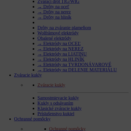
Zvárací drôt TIG/WIG
→ Drôty na oceľ
→ Drôty na nerez
→ Drôty na hliník
Drôty na zváranie plameňom
Wolfrámové elektródy
Obalené elektródy
→ Elektródy na OCEĽ
→ Elektródy na NEREZ
→ Elektródy na LIATINU
→ Elektródy na HLINÍK
→ Elektródy na TVRDONÁVAROVÉ
→ Elektródy na DELENIE MATERIÁLU
Zváracie kukly
Zváracie kukly
Samostmievacie kukly
Kukly s odsávaním
Klasické zváracie kukly
Príslušenstvo kukiel
Ochranné pomôcky
Ochranné pomôcky