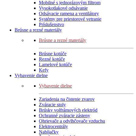
Mobilné s jednorázovým filtrom
Vysokotlakové odsávanie
Odsávacie ramena a ventilátory
Systémy pre priestorové vetranie
Príslušenstvo
Brúsne a rezné materiály
Brúsne a rezné materiály
Brúsne kotúče
Rezné kotúče
Lamelové kotúče
Kefy
Vybavenie dielne
Vybavenie dielne
Zariadenia na čistenie zvarov
Zváracie stoly
Brúsky volfrámových elektród
Ochranné zváracie zásteny
Ohrievače a odvlhčovače vzduchu
Elektrocentrály
Nabíjačky