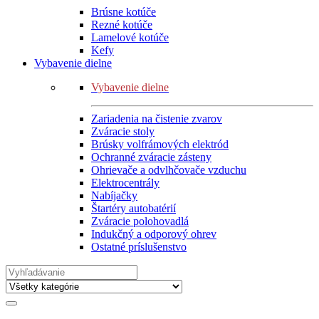
Brúsne kotúče
Rezné kotúče
Lamelové kotúče
Kefy
Vybavenie dielne
Vybavenie dielne
Zariadenia na čistenie zvarov
Zváracie stoly
Brúsky volfrámových elektród
Ochranné zváracie zásteny
Ohrievače a odvlhčovače vzduchu
Elektrocentrály
Nabíjačky
Štartéry autobatérií
Zváracie polohovadlá
Indukčný a odporový ohrev
Ostatné príslušenstvo
Search
for: