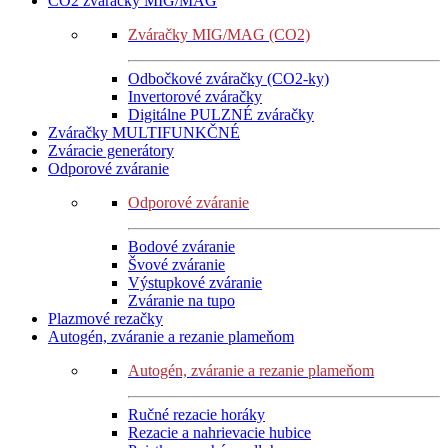
CO2 zváračky MIG/MAG
Zváračky MIG/MAG (CO2)
Odbočkové zváračky (CO2-ky)
Invertorové zváračky
Digitálne PULZNÉ zváračky
Zváračky MULTIFUNKČNÉ
Zváracie generátory
Odporové zváranie
Odporové zváranie
Bodové zváranie
Švové zváranie
Výstupkové zváranie
Zváranie na tupo
Plazmové rezačky
Autogén, zváranie a rezanie plameňom
Autogén, zváranie a rezanie plameňom
Ručné rezacie horáky
Rezacie a nahrievacie hubice