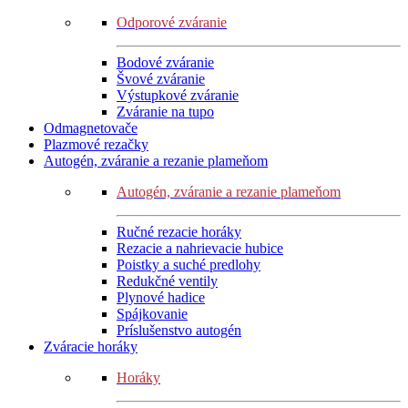
Odporové zváranie
Bodové zváranie
Švové zváranie
Výstupkové zváranie
Zváranie na tupo
Odmagnetovače
Plazmové rezačky
Autogén, zváranie a rezanie plameňom
Autogén, zváranie a rezanie plameňom
Ručné rezacie horáky
Rezacie a nahrievacie hubice
Poistky a suché predlohy
Redukčné ventily
Plynové hadice
Spájkovanie
Príslušenstvo autogén
Zváracie horáky
Horáky