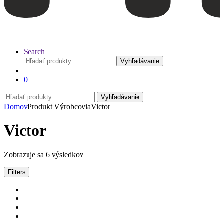
Search
Hľadať:
Vyhľadávanie
0
Hľadať:
Vyhľadávanie
Domov
Produkt Výrobcovia
Victor
Victor
Zoradené
Zobrazuje sa 6 výsledkov
podľa
ceny:
Filters
od
najnižšej
po
najvyššiu