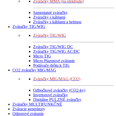
Zváračky MMA (na elektródu)
Samostatné zváračky
Zváračky s káblami
Zváračky s káblami a helmou
Zváračky TIG/WIG
Zváračky TIG/WIG
Zváračky TIG/WIG DC
Zváračky TIG/WIG AC/DC
Micro TIG
Micro Plazmové zváranie
Podávače drôtu k TIG
CO2 zváračky MIG/MAG
Zváračky MIG/MAG (CO2)
Odbočkové zváračky (CO2-ky)
Invertorové zváračky
Digitálne PULZNÉ zváračky
Zváračky MULTIFUNKČNÉ
Zváracie generátory
Odporové zváranie