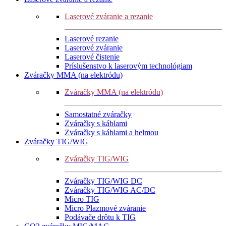
Laserové zváranie a rezanie
Laserové rezanie
Laserové zváranie
Laserové čistenie
Príslušenstvo k laserovým technológiam
Zváračky MMA (na elektródu)
Zváračky MMA (na elektródu)
Samostatné zváračky
Zváračky s káblami
Zváračky s káblami a helmou
Zváračky TIG/WIG
Zváračky TIG/WIG
Zváračky TIG/WIG DC
Zváračky TIG/WIG AC/DC
Micro TIG
Micro Plazmové zváranie
Podávače drôtu k TIG