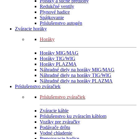
Poistky a suché predlohy
Redukčné ventily
Plynové hadice
Spájkovanie
Príslušenstvo autogén
Zváracie horáky
Horáky
Horáky MIG/MAG
Horáky TIG/WIG
Horáky PLAZMA
Náhradné diely na horáky MIG/MAG
Náhradné diely na horáky TIG/WIG
Náhradné diely na horáky PLAZMA
Príslušenstvo zváračiek
Príslušenstvo zváračiek
Zváracie káble
Príslušenstvo ku zváracím káblom
Vozíky pre zváračky
Podávače drôtu
Vodné chladenie
Prepojovacie hadice