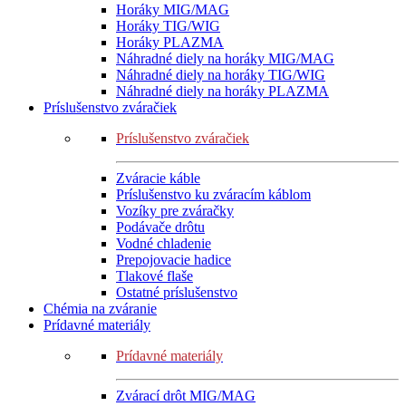
Horáky MIG/MAG
Horáky TIG/WIG
Horáky PLAZMA
Náhradné diely na horáky MIG/MAG
Náhradné diely na horáky TIG/WIG
Náhradné diely na horáky PLAZMA
Príslušenstvo zváračiek
Príslušenstvo zváračiek
Zváracie káble
Príslušenstvo ku zváracím káblom
Vozíky pre zváračky
Podávače drôtu
Vodné chladenie
Prepojovacie hadice
Tlakové flaše
Ostatné príslušenstvo
Chémia na zváranie
Prídavné materiály
Prídavné materiály
Zvárací drôt MIG/MAG