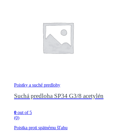
Poistky a suché predlohy
Suchá predloha SP34 G3/8 acetylén
0
out of 5
(0)
Poistka proti spätnému šľahu