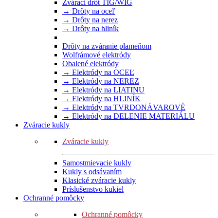
Zvárací drôt TIG/WIG
→ Drôty na oceľ
→ Drôty na nerez
→ Drôty na hliník
Drôty na zváranie plameňom
Wolfrámové elektródy
Obalené elektródy
→ Elektródy na OCEĽ
→ Elektródy na NEREZ
→ Elektródy na LIATINU
→ Elektródy na HLINÍK
→ Elektródy na TVRDONÁVAROVÉ
→ Elektródy na DELENIE MATERIÁLU
Zváracie kukly
Zváracie kukly
Samostmievacie kukly
Kukly s odsávaním
Klasické zváracie kukly
Príslušenstvo kukiel
Ochranné pomôcky
Ochranné pomôcky