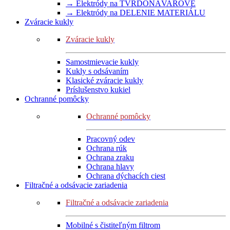
→ Elektródy na TVRDONÁVAROVÉ
→ Elektródy na DELENIE MATERIÁLU
Zváracie kukly
Zváracie kukly
Samostmievacie kukly
Kukly s odsávaním
Klasické zváracie kukly
Príslušenstvo kukiel
Ochranné pomôcky
Ochranné pomôcky
Pracovný odev
Ochrana rúk
Ochrana zraku
Ochrana hlavy
Ochrana dýchacích ciest
Filtračné a odsávacie zariadenia
Filtračné a odsávacie zariadenia
Mobilné s čistiteľným filtrom