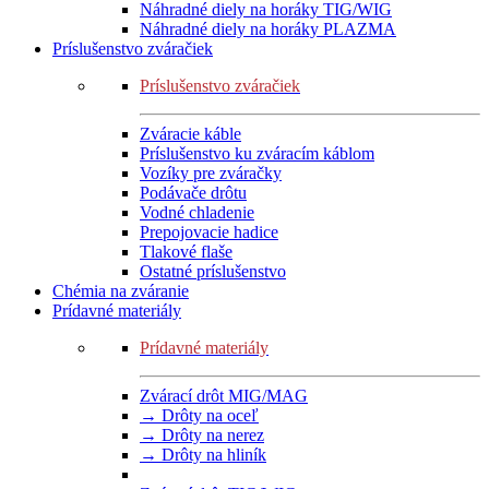
Náhradné diely na horáky TIG/WIG
Náhradné diely na horáky PLAZMA
Príslušenstvo zváračiek
Príslušenstvo zváračiek
Zváracie káble
Príslušenstvo ku zváracím káblom
Vozíky pre zváračky
Podávače drôtu
Vodné chladenie
Prepojovacie hadice
Tlakové flaše
Ostatné príslušenstvo
Chémia na zváranie
Prídavné materiály
Prídavné materiály
Zvárací drôt MIG/MAG
→ Drôty na oceľ
→ Drôty na nerez
→ Drôty na hliník