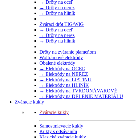
→ Drôty na oceľ
→ Drôty na nerez
→ Drôty na hliník
Zvárací drôt TIG/WIG
→ Drôty na oceľ
→ Drôty na nerez
→ Drôty na hliník
Drôty na zváranie plameňom
Wolfrámové elektródy
Obalené elektródy
→ Elektródy na OCEĽ
→ Elektródy na NEREZ
→ Elektródy na LIATINU
→ Elektródy na HLINÍK
→ Elektródy na TVRDONÁVAROVÉ
→ Elektródy na DELENIE MATERIÁLU
Zváracie kukly
Zváracie kukly
Samostmievacie kukly
Kukly s odsávaním
Klasické zváracie kukly