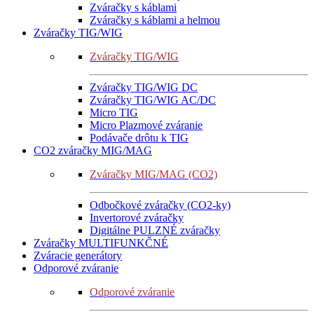
Zváračky s káblami
Zváračky s káblami a helmou
Zváračky TIG/WIG
Zváračky TIG/WIG
Zváračky TIG/WIG DC
Zváračky TIG/WIG AC/DC
Micro TIG
Micro Plazmové zváranie
Podávače drôtu k TIG
CO2 zváračky MIG/MAG
Zváračky MIG/MAG (CO2)
Odbočkové zváračky (CO2-ky)
Invertorové zváračky
Digitálne PULZNÉ zváračky
Zváračky MULTIFUNKČNÉ
Zváracie generátory
Odporové zváranie
Odporové zváranie