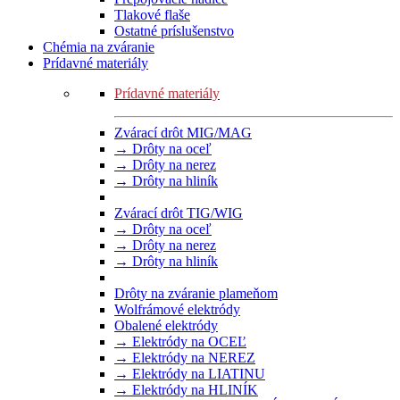
Tlakové flaše
Ostatné príslušenstvo
Chémia na zváranie
Prídavné materiály
Prídavné materiály
Zvárací drôt MIG/MAG
→ Drôty na oceľ
→ Drôty na nerez
→ Drôty na hliník
Zvárací drôt TIG/WIG
→ Drôty na oceľ
→ Drôty na nerez
→ Drôty na hliník
Drôty na zváranie plameňom
Wolfrámové elektródy
Obalené elektródy
→ Elektródy na OCEĽ
→ Elektródy na NEREZ
→ Elektródy na LIATINU
→ Elektródy na HLINÍK