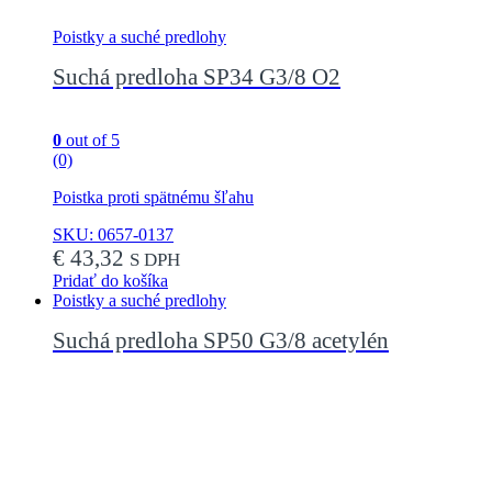
Poistky a suché predlohy
Suchá predloha SP34 G3/8 O2
0
out of 5
(0)
Poistka proti spätnému šľahu
SKU: 0657-0137
€
43,32
S DPH
Pridať do košíka
Poistky a suché predlohy
Suchá predloha SP50 G3/8 acetylén