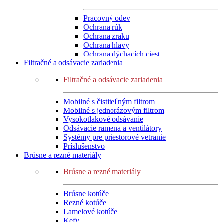
Pracovný odev
Ochrana rúk
Ochrana zraku
Ochrana hlavy
Ochrana dýchacích ciest
Filtračné a odsávacie zariadenia
Filtračné a odsávacie zariadenia
Mobilné s čistiteľným filtrom
Mobilné s jednorázovým filtrom
Vysokotlakové odsávanie
Odsávacie ramena a ventilátory
Systémy pre priestorové vetranie
Príslušenstvo
Brúsne a rezné materiály
Brúsne a rezné materiály
Brúsne kotúče
Rezné kotúče
Lamelové kotúče
Kefy