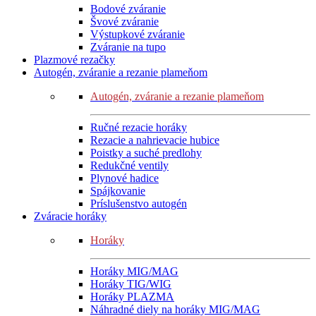
Bodové zváranie
Švové zváranie
Výstupkové zváranie
Zváranie na tupo
Plazmové rezačky
Autogén, zváranie a rezanie plameňom
Autogén, zváranie a rezanie plameňom
Ručné rezacie horáky
Rezacie a nahrievacie hubice
Poistky a suché predlohy
Redukčné ventily
Plynové hadice
Spájkovanie
Príslušenstvo autogén
Zváracie horáky
Horáky
Horáky MIG/MAG
Horáky TIG/WIG
Horáky PLAZMA
Náhradné diely na horáky MIG/MAG