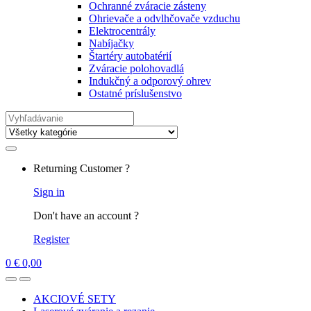
Ochranné zváracie zásteny
Ohrievače a odvlhčovače vzduchu
Elektrocentrály
Nabíjačky
Štartéry autobatérií
Zváracie polohovadlá
Indukčný a odporový ohrev
Ostatné príslušenstvo
Search
for:
Returning Customer ?
Sign in
Don't have an account ?
Register
0
€
0,00
AKCIOVÉ SETY