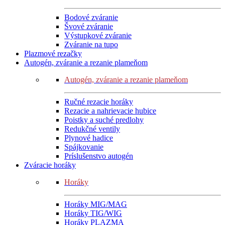
Bodové zváranie
Švové zváranie
Výstupkové zváranie
Zváranie na tupo
Plazmové rezačky
Autogén, zváranie a rezanie plameňom
Autogén, zváranie a rezanie plameňom
Ručné rezacie horáky
Rezacie a nahrievacie hubice
Poistky a suché predlohy
Redukčné ventily
Plynové hadice
Spájkovanie
Príslušenstvo autogén
Zváracie horáky
Horáky
Horáky MIG/MAG
Horáky TIG/WIG
Horáky PLAZMA