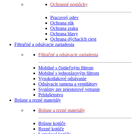
Ochranné pomôcky
Pracovný odev
Ochrana rúk
Ochrana zraku
Ochrana hlavy
Ochrana dýchacích ciest
Filtračné a odsávacie zariadenia
Filtračné a odsávacie zariadenia
Mobilné s čistiteľným filtrom
Mobilné s jednorázovým filtrom
Vysokotlakové odsávanie
Odsávacie ramena a ventilátory
Systémy pre priestorové vetranie
Príslušenstvo
Brúsne a rezné materiály
Brúsne a rezné materiály
Brúsne kotúče
Rezné kotúče