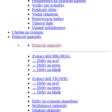
Príslušenstvo ku zváracím káblom
Vozíky pre zváračky
Podávače drôtu
Vodné chladenie
Prepojovacie hadice
Tlakové flaše
Ostatné príslušenstvo
Chémia na zváranie
Prídavné materiály
Prídavné materiály
Zvárací drôt MIG/MAG
→ Drôty na oceľ
→ Drôty na nerez
→ Drôty na hliník
Zvárací drôt TIG/WIG
→ Drôty na oceľ
→ Drôty na nerez
→ Drôty na hliník
Drôty na zváranie plameňom
Wolfrámové elektródy
Obalené elektródy