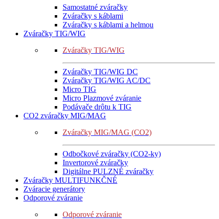
Samostatné zváračky
Zváračky s káblami
Zváračky s káblami a helmou
Zváračky TIG/WIG
Zváračky TIG/WIG
Zváračky TIG/WIG DC
Zváračky TIG/WIG AC/DC
Micro TIG
Micro Plazmové zváranie
Podávače drôtu k TIG
CO2 zváračky MIG/MAG
Zváračky MIG/MAG (CO2)
Odbočkové zváračky (CO2-ky)
Invertorové zváračky
Digitálne PULZNÉ zváračky
Zváračky MULTIFUNKČNÉ
Zváracie generátory
Odporové zváranie
Odporové zváranie