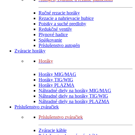
Ručné rezacie horáky
Rezacie a nahrievacie hubice
Poistky a suché predlohy
Redukčné ventily
Plynové hadice
Spájkovanie
Príslušenstvo autogén
Zváracie horáky
Horáky
Horáky MIG/MAG
Horáky TIG/WIG
Horáky PLAZMA
Náhradné diely na horáky MIG/MAG
Náhradné diely na horáky TIG/WIG
Náhradné diely na horáky PLAZMA
Príslušenstvo zváračiek
Príslušenstvo zváračiek
Zváracie káble