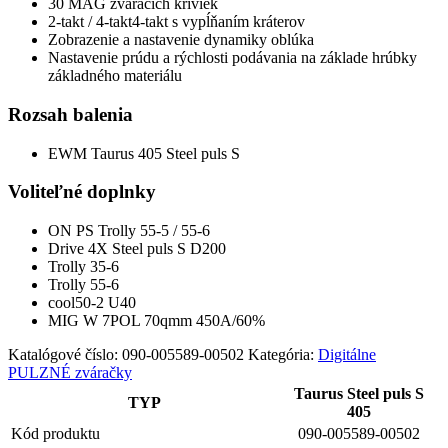
30 MAG zváracích kriviek
2-takt / 4-takt4-takt s vypĺňaním kráterov
Zobrazenie a nastavenie dynamiky oblúka
Nastavenie prúdu a rýchlosti podávania na základe hrúbky
základného materiálu
Rozsah balenia
EWM Taurus 405 Steel puls S
Voliteľné doplnky
ON PS Trolly 55-5 / 55-6
Drive 4X Steel puls S D200
Trolly 35-6
Trolly 55-6
cool50-2 U40
MIG W 7POL 70qmm 450A/60%
Katalógové číslo:
090-005589-00502
Kategória:
Digitálne
PULZNÉ zváračky
Taurus Steel puls S
TYP
405
Kód produktu
090-005589-00502