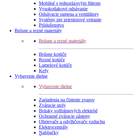
Mobilné s jednorázovým filtrom
Vysokotlakové odsávanie
Odsávacie ramena a ventilátory
Systémy pre priestorové vetranie
Príslušenstvo
Brúsne a rezné materiály
Brúsne a rezné materiály
Brúsne kotúče
Rezné kotúče
Lamelové kotúče
Kefy
Vybavenie dielne
Vybavenie dielne
Zariadenia na čistenie zvarov
Zváracie stoly
Brúsky volfrámových elektród
Ochranné zváracie zásteny
Ohrievače a odvlhčovače vzduchu
Elektrocentrály
Nabíjačky