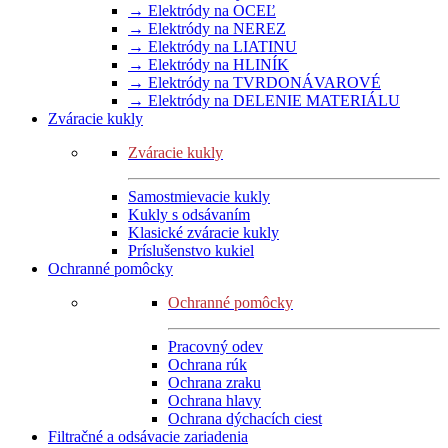
→ Elektródy na OCEĽ
→ Elektródy na NEREZ
→ Elektródy na LIATINU
→ Elektródy na HLINÍK
→ Elektródy na TVRDONÁVAROVÉ
→ Elektródy na DELENIE MATERIÁLU
Zváracie kukly
Zváracie kukly
Samostmievacie kukly
Kukly s odsávaním
Klasické zváracie kukly
Príslušenstvo kukiel
Ochranné pomôcky
Ochranné pomôcky
Pracovný odev
Ochrana rúk
Ochrana zraku
Ochrana hlavy
Ochrana dýchacích ciest
Filtračné a odsávacie zariadenia