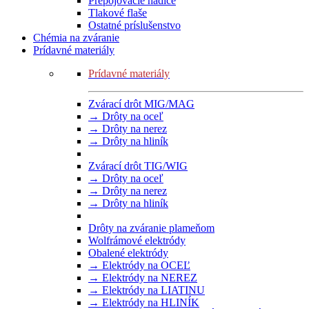
Prepojovacie hadice
Tlakové flaše
Ostatné príslušenstvo
Chémia na zváranie
Prídavné materiály
Prídavné materiály
Zvárací drôt MIG/MAG
→ Drôty na oceľ
→ Drôty na nerez
→ Drôty na hliník
Zvárací drôt TIG/WIG
→ Drôty na oceľ
→ Drôty na nerez
→ Drôty na hliník
Drôty na zváranie plameňom
Wolfrámové elektródy
Obalené elektródy
→ Elektródy na OCEĽ
→ Elektródy na NEREZ
→ Elektródy na LIATINU
→ Elektródy na HLINÍK