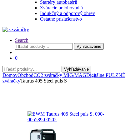
Štartéry autobatérií
Zváracie polohovadlá
Indukčný a odporový ohrev
Ostatné príslušenstvo
Search
Hľadať:
Vyhľadávanie
0
Hľadať:
Vyhľadávanie
Domov
Obchod
CO2 zváračky MIG/MAG
Digitálne PULZNÉ
zváračky
Taurus 405 Steel puls S