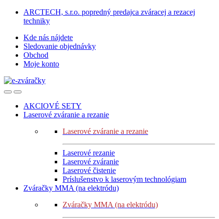
Skip
Skip
ARCTECH, s.r.o. popredný predajca zváracej a rezacej
to
to
techniky
navigation
content
Kde nás nájdete
Sledovanie objednávky
Obchod
Moje konto
AKCIOVÉ SETY
Laserové zváranie a rezanie
Laserové zváranie a rezanie
Laserové rezanie
Laserové zváranie
Laserové čistenie
Príslušenstvo k laserovým technológiam
Zváračky MMA (na elektródu)
Zváračky MMA (na elektródu)