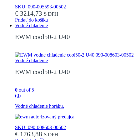
SKU: 090-005593-00502
€
3214,73
S DPH
Pridať do košíka
Vodné chladenie
EWM cool50-2 U40
Vodné chladenie
EWM cool50-2 U40
0
out of 5
(0)
Vodné chladenie horáku.
SKU: 090-008603-00502
€
1763,88
S DPH