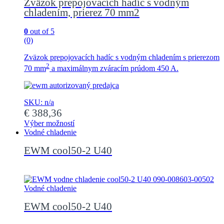
Zväzok prepojovacích hadíc s vodným
chladením, prierez 70 mm2
0
out of 5
(0)
Zväzok prepojovacích hadíc s vodným chladením s prierezom
2
70 mm
a maximálnym zváracím prúdom 450 A.
SKU: n/a
€
388,36
Výber možností
Tento
Vodné chladenie
produkt
EWM cool50-2 U40
má
viacero
variantov.
Možnosti
si
Vodné chladenie
môžete
vybrať
EWM cool50-2 U40
na
stránke