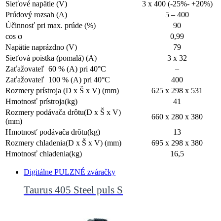
Sieťové napätie (V)
3 x 400 (-25%- +20%)
Prúdový rozsah (A)
5 – 400
Účinnosť pri max. prúde (%)
90
cos φ
0,99
Napätie naprázdno (V)
79
Sieťová poistka (pomalá) (A)
3 x 32
Zaťažovateľ 60 % (A) pri 40°C
–
Zaťažovateľ 100 % (A) pri 40°C
400
Rozmery prístroja (D x Š x V) (mm)
625 x 298 x 531
Hmotnosť prístroja(kg)
41
Rozmery podávača drôtu(D x Š x V)
660 x 280 x 380
(mm)
Hmotnosť podávača drôtu(kg)
13
Rozmery chladenia(D x Š x V) (mm)
695 x 298 x 380
Hmotnosť chladenia(kg)
16,5
Digitálne PULZNÉ zváračky
Taurus 405 Steel puls S