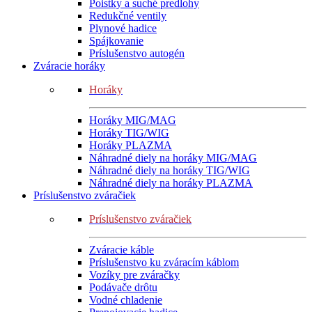
Poistky a suché predlohy
Redukčné ventily
Plynové hadice
Spájkovanie
Príslušenstvo autogén
Zváracie horáky
Horáky
Horáky MIG/MAG
Horáky TIG/WIG
Horáky PLAZMA
Náhradné diely na horáky MIG/MAG
Náhradné diely na horáky TIG/WIG
Náhradné diely na horáky PLAZMA
Príslušenstvo zváračiek
Príslušenstvo zváračiek
Zváracie káble
Príslušenstvo ku zváracím káblom
Vozíky pre zváračky
Podávače drôtu
Vodné chladenie