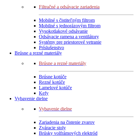
Filtračné a odsávacie zariadenia
Mobilné s čistiteľným filtrom
Mobilné s jednorázovým filtrom
Vysokotlakové odsávanie
Odsávacie ramena a ventilátory
Systémy pre priestorové vetranie
Príslušenstvo
Brúsne a rezné materiály
Brúsne a rezné materiály
Brúsne kotúče
Rezné kotúče
Lamelové kotúče
Kefy
Vybavenie dielne
Vybavenie dielne
Zariadenia na čistenie zvarov
Zváracie stoly
Brúsky volfrámových elektród