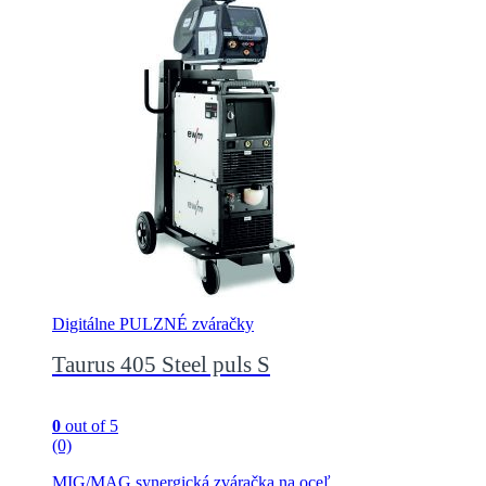
Digitálne PULZNÉ zváračky
Taurus 405 Steel puls S
0
out of 5
(0)
MIG/MAG synergická zváračka na oceľ.