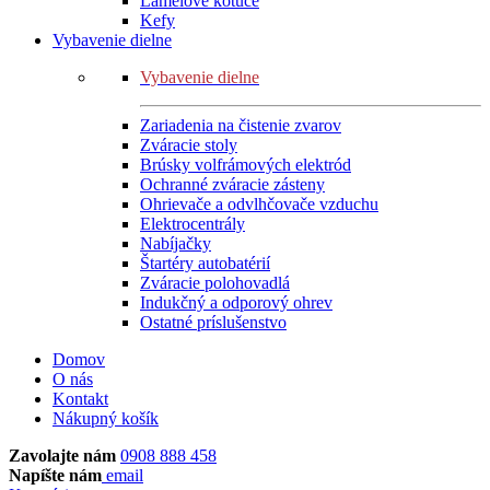
Lamelové kotúče
Kefy
Vybavenie dielne
Vybavenie dielne
Zariadenia na čistenie zvarov
Zváracie stoly
Brúsky volfrámových elektród
Ochranné zváracie zásteny
Ohrievače a odvlhčovače vzduchu
Elektrocentrály
Nabíjačky
Štartéry autobatérií
Zváracie polohovadlá
Indukčný a odporový ohrev
Ostatné príslušenstvo
Domov
O nás
Kontakt
Nákupný košík
Zavolajte nám
0908 888 458
Napíšte nám
email