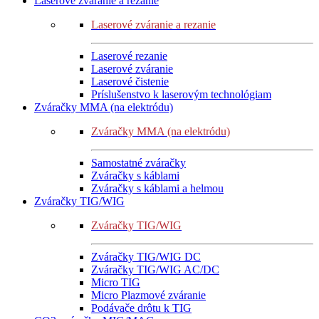
Laserové zváranie a rezanie
Laserové zváranie a rezanie
Laserové rezanie
Laserové zváranie
Laserové čistenie
Príslušenstvo k laserovým technológiam
Zváračky MMA (na elektródu)
Zváračky MMA (na elektródu)
Samostatné zváračky
Zváračky s káblami
Zváračky s káblami a helmou
Zváračky TIG/WIG
Zváračky TIG/WIG
Zváračky TIG/WIG DC
Zváračky TIG/WIG AC/DC
Micro TIG
Micro Plazmové zváranie
Podávače drôtu k TIG