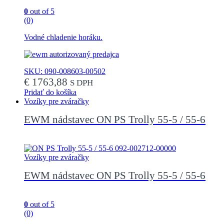
produktu.
0
out of 5
(0)
Vodné chladenie horáku.
SKU: 090-008603-00502
€
1763,88
S DPH
Pridať do košíka
Vozíky pre zváračky
EWM nádstavec ON PS Trolly 55-5 / 55-6
Vozíky pre zváračky
EWM nádstavec ON PS Trolly 55-5 / 55-6
0
out of 5
(0)