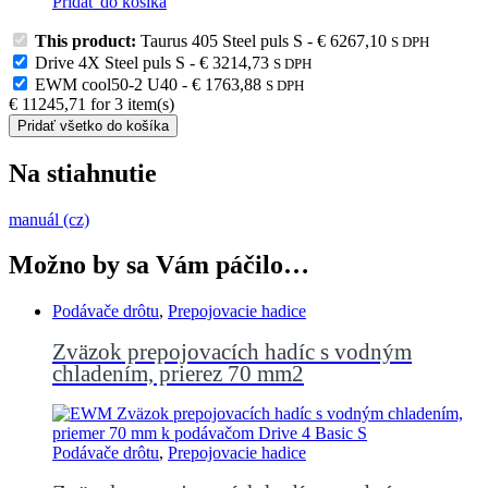
Pridať do košíka
This product:
Taurus 405 Steel puls S
-
€
6267,10
S DPH
Drive 4X Steel puls S
-
€
3214,73
S DPH
EWM cool50-2 U40
-
€
1763,88
S DPH
€
11245,71
for
3
item(s)
Pridať všetko do košíka
Na stiahnutie
manuál (cz)
Možno by sa Vám páčilo…
Podávače drôtu
,
Prepojovacie hadice
Zväzok prepojovacích hadíc s vodným
chladením, prierez 70 mm2
Podávače drôtu
,
Prepojovacie hadice