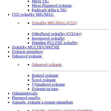
Micro TIG
Micro Plazmové zváranie
Podávače drôtu k TIG
CO2 zváračky MIG/MAG
Zváračky MIG/MAG (CO2)
Odbočkové zváračky (CO2-ky)
Invertorové zváračky
Digitálne PULZNÉ zváračky
Zváračky MULTIFUNKČNÉ
Zváracie generátory
Odporové zváranie
Odporové zváranie
Bodové zváranie
Švové zváranie
Výstupkové zváranie
Zváranie na tupo
Odmagnetovače
Plazmové rezačky
Autogén, zváranie a rezanie plameňom
Autogén, zváranie a rezanie plameňom