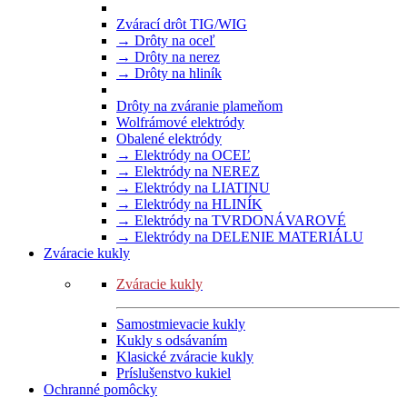
Zvárací drôt TIG/WIG
→ Drôty na oceľ
→ Drôty na nerez
→ Drôty na hliník
Drôty na zváranie plameňom
Wolfrámové elektródy
Obalené elektródy
→ Elektródy na OCEĽ
→ Elektródy na NEREZ
→ Elektródy na LIATINU
→ Elektródy na HLINÍK
→ Elektródy na TVRDONÁVAROVÉ
→ Elektródy na DELENIE MATERIÁLU
Zváracie kukly
Zváracie kukly
Samostmievacie kukly
Kukly s odsávaním
Klasické zváracie kukly
Príslušenstvo kukiel
Ochranné pomôcky