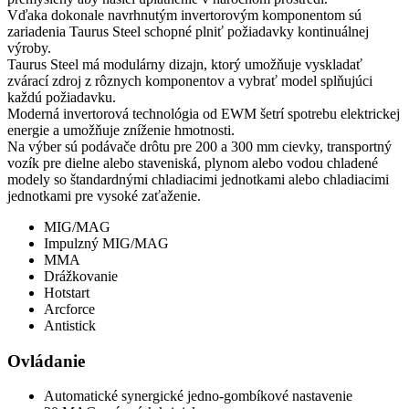
Vďaka dokonale navrhnutým invertorovým komponentom sú
zariadenia Taurus Steel schopné plniť požiadavky kontinuálnej
výroby.
Taurus Steel má modulárny dizajn, ktorý umožňuje vyskladať
zvárací zdroj z rôznych komponentov a vybrať model splňujúci
každú požiadavku.
Moderná invertorová technológia od EWM šetrí spotrebu elektrickej
energie a umožňuje zníženie hmotnosti.
Na výber sú podávače drôtu pre 200 a 300 mm cievky, transportný
vozík pre dielne alebo staveniská, plynom alebo vodou chladené
modely so štandardnými chladiacimi jednotkami alebo chladiacimi
jednotkami pre vysoké zaťaženie.
MIG/MAG
Impulzný MIG/MAG
MMA
Drážkovanie
Hotstart
Arcforce
Antistick
Ovládanie
Automatické synergické jedno-gombíkové nastavenie