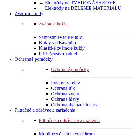
→ Elektródy na TVRDONÁVAROVÉ
→ Elektródy na DELENIE MATERIÁLU
Zváracie kukly
Zváracie kukly
Samostmievacie kukly
Kukly s odsávaním
Klasické zváracie kukly
Príslušenstvo kukiel
Ochranné pomôcky
Ochranné pomôcky
Pracovný odev
Ochrana rúk
Ochrana zraku
Ochrana hlavy
Ochrana dýchacích ciest
Filtračné a odsávacie zariadenia
Filtračné a odsávacie zariadenia
Mobilné s čistiteľným filtrom