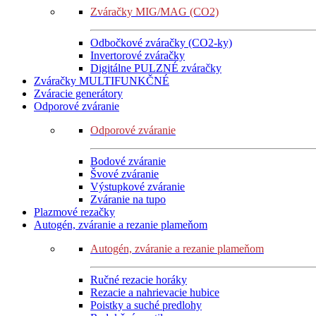
Zváračky MIG/MAG (CO2)
Odbočkové zváračky (CO2-ky)
Invertorové zváračky
Digitálne PULZNÉ zváračky
Zváračky MULTIFUNKČNÉ
Zváracie generátory
Odporové zváranie
Odporové zváranie
Bodové zváranie
Švové zváranie
Výstupkové zváranie
Zváranie na tupo
Plazmové rezačky
Autogén, zváranie a rezanie plameňom
Autogén, zváranie a rezanie plameňom
Ručné rezacie horáky
Rezacie a nahrievacie hubice
Poistky a suché predlohy