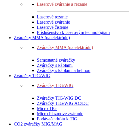
Laserové zváranie a rezanie
Laserové rezanie
Laserové zváranie
Laserové čistenie
Príslušenstvo k laserovým technológiam
Zváračky MMA (na elektródu)
Zváračky MMA (na elektródu)
Samostatné zváračky
Zváračky s káblami
Zváračky s káblami a helmou
Zváračky TIG/WIG
Zváračky TIG/WIG
Zváračky TIG/WIG DC
Zváračky TIG/WIG AC/DC
Micro TIG
Micro Plazmové zváranie
Podávače drôtu k TIG
CO2 zváračky MIG/MAG