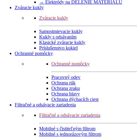
→ Elektródy na DELENIE MATERIÁLU
Zváracie kukly
Zváracie kukly
Samostmievacie kukly
Kukly s odsávaním
Klasické zváracie kukly
Príslušenstvo kukiel
Ochranné pomôcky
Ochranné pomôcky
Pracovný odev
Ochrana rúk
Ochrana zraku
Ochrana hlavy
Ochrana dýchacích ciest
Filtračné a odsávacie zariadenia
Filtračné a odsávacie zariadenia
Mobilné s čistiteľným filtrom
Mobilné s jednorázovým filtrom