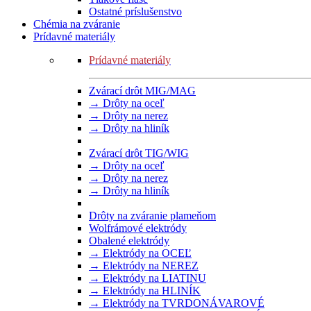
Ostatné príslušenstvo
Chémia na zváranie
Prídavné materiály
Prídavné materiály
Zvárací drôt MIG/MAG
→ Drôty na oceľ
→ Drôty na nerez
→ Drôty na hliník
Zvárací drôt TIG/WIG
→ Drôty na oceľ
→ Drôty na nerez
→ Drôty na hliník
Drôty na zváranie plameňom
Wolfrámové elektródy
Obalené elektródy
→ Elektródy na OCEĽ
→ Elektródy na NEREZ
→ Elektródy na LIATINU
→ Elektródy na HLINÍK
→ Elektródy na TVRDONÁVAROVÉ