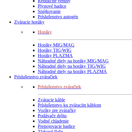
Redukčné ventily
Plynové hadice
Spájkovanie
Príslušenstvo autogén
Zváracie horáky
Horáky
Horáky MIG/MAG
Horáky TIG/WIG
Horáky PLAZMA
Náhradné diely na horáky MIG/MAG
Náhradné diely na horáky TIG/WIG
Náhradné diely na horáky PLAZMA
Príslušenstvo zváračiek
Príslušenstvo zváračiek
Zváracie káble
Príslušenstvo ku zváracím káblom
Vozíky pre zváračky
Podávače drôtu
Vodné chladenie
Prepojovacie hadice
Tlakové flaše