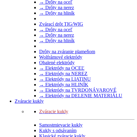
→ Drôty na oceľ
→ Drôty na nerez
→ Drôty na hliník
Zvárací drôt TIG/WIG
→ Drôty na oceľ
→ Drôty na nerez
→ Drôty na hliník
Drôty na zváranie plameňom
Wolfrámové elektródy
Obalené elektródy
→ Elektródy na OCEĽ
→ Elektródy na NEREZ
→ Elektródy na LIATINU
→ Elektródy na HLINÍK
→ Elektródy na TVRDONÁVAROVÉ
→ Elektródy na DELENIE MATERIÁLU
Zváracie kukly
Zváracie kukly
Samostmievacie kukly
Kukly s odsávaním
Klasické zváracie kukly