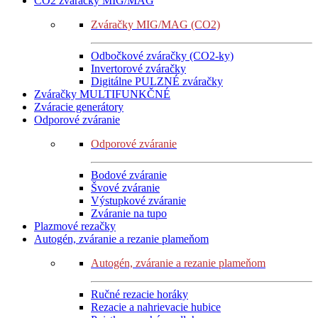
CO2 zváračky MIG/MAG
Zváračky MIG/MAG (CO2)
Odbočkové zváračky (CO2-ky)
Invertorové zváračky
Digitálne PULZNÉ zváračky
Zváračky MULTIFUNKČNÉ
Zváracie generátory
Odporové zváranie
Odporové zváranie
Bodové zváranie
Švové zváranie
Výstupkové zváranie
Zváranie na tupo
Plazmové rezačky
Autogén, zváranie a rezanie plameňom
Autogén, zváranie a rezanie plameňom
Ručné rezacie horáky
Rezacie a nahrievacie hubice