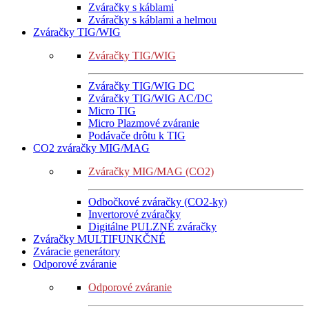
Zváračky s káblami
Zváračky s káblami a helmou
Zváračky TIG/WIG
Zváračky TIG/WIG
Zváračky TIG/WIG DC
Zváračky TIG/WIG AC/DC
Micro TIG
Micro Plazmové zváranie
Podávače drôtu k TIG
CO2 zváračky MIG/MAG
Zváračky MIG/MAG (CO2)
Odbočkové zváračky (CO2-ky)
Invertorové zváračky
Digitálne PULZNÉ zváračky
Zváračky MULTIFUNKČNÉ
Zváracie generátory
Odporové zváranie
Odporové zváranie