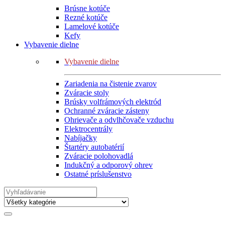
Brúsne kotúče
Rezné kotúče
Lamelové kotúče
Kefy
Vybavenie dielne
Vybavenie dielne
Zariadenia na čistenie zvarov
Zváracie stoly
Brúsky volfrámových elektród
Ochranné zváracie zásteny
Ohrievače a odvlhčovače vzduchu
Elektrocentrály
Nabíjačky
Štartéry autobatérií
Zváracie polohovadlá
Indukčný a odporový ohrev
Ostatné príslušenstvo
Search
for: