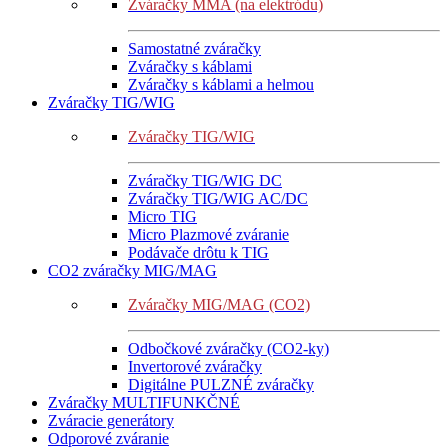
Zváračky MMA (na elektródu)
Samostatné zváračky
Zváračky s káblami
Zváračky s káblami a helmou
Zváračky TIG/WIG
Zváračky TIG/WIG
Zváračky TIG/WIG DC
Zváračky TIG/WIG AC/DC
Micro TIG
Micro Plazmové zváranie
Podávače drôtu k TIG
CO2 zváračky MIG/MAG
Zváračky MIG/MAG (CO2)
Odbočkové zváračky (CO2-ky)
Invertorové zváračky
Digitálne PULZNÉ zváračky
Zváračky MULTIFUNKČNÉ
Zváracie generátory
Odporové zváranie