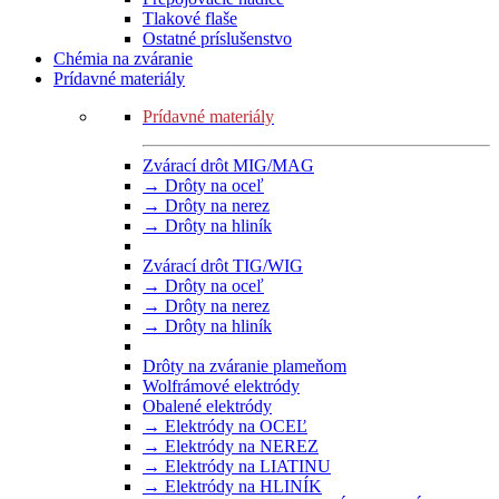
Tlakové flaše
Ostatné príslušenstvo
Chémia na zváranie
Prídavné materiály
Prídavné materiály
Zvárací drôt MIG/MAG
→ Drôty na oceľ
→ Drôty na nerez
→ Drôty na hliník
Zvárací drôt TIG/WIG
→ Drôty na oceľ
→ Drôty na nerez
→ Drôty na hliník
Drôty na zváranie plameňom
Wolfrámové elektródy
Obalené elektródy
→ Elektródy na OCEĽ
→ Elektródy na NEREZ
→ Elektródy na LIATINU
→ Elektródy na HLINÍK