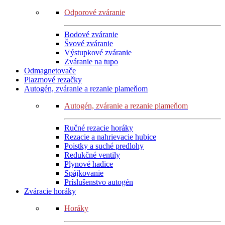
Odporové zváranie
Bodové zváranie
Švové zváranie
Výstupkové zváranie
Zváranie na tupo
Odmagnetovače
Plazmové rezačky
Autogén, zváranie a rezanie plameňom
Autogén, zváranie a rezanie plameňom
Ručné rezacie horáky
Rezacie a nahrievacie hubice
Poistky a suché predlohy
Redukčné ventily
Plynové hadice
Spájkovanie
Príslušenstvo autogén
Zváracie horáky
Horáky