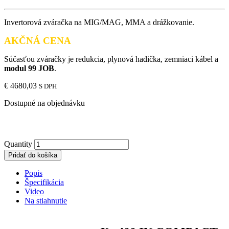
Invertorová zváračka na MIG/MAG, MMA a drážkovanie.
AKČNÁ CENA
Súčasťou zváračky je redukcia, plynová hadička, zemniaci kábel a
modul 99 JOB
.
€
4680,03
S DPH
Dostupné na objednávku
Quantity
Pridať do košíka
Popis
Špecifikácia
Video
Na stiahnutie