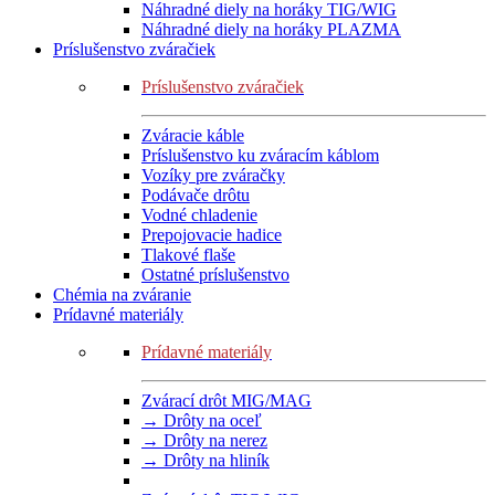
Náhradné diely na horáky TIG/WIG
Náhradné diely na horáky PLAZMA
Príslušenstvo zváračiek
Príslušenstvo zváračiek
Zváracie káble
Príslušenstvo ku zváracím káblom
Vozíky pre zváračky
Podávače drôtu
Vodné chladenie
Prepojovacie hadice
Tlakové flaše
Ostatné príslušenstvo
Chémia na zváranie
Prídavné materiály
Prídavné materiály
Zvárací drôt MIG/MAG
→ Drôty na oceľ
→ Drôty na nerez
→ Drôty na hliník