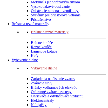
Mobilné s jednorázovým filtrom
Vysokotlakové odsávanie
Odsávacie ramena a ventilátory
Systémy pre priestorové vetranie
Príslušenstvo
Brúsne a rezné materiály
Brúsne a rezné materiály
Brúsne kotúče
Rezné kotúče
Lamelové kotúče
Kefy
Vybavenie dielne
Vybavenie dielne
Zariadenia na čistenie zvarov
Zváracie stoly
Brúsky volfrámových elektród
Ochranné zváracie zásteny
Ohrievače a odvlhčovače vzduchu
Elektrocentrály
Nabíjačky