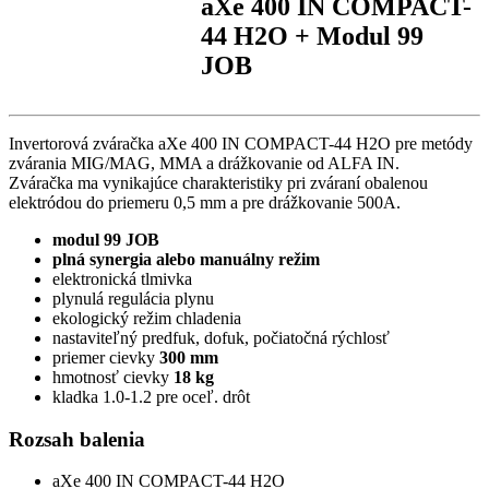
aXe 400 IN COMPACT-
44 H2O + Modul 99
JOB
Invertorová zváračka aXe 400 IN COMPACT-44 H2O pre metódy
zvárania MIG/MAG, MMA a drážkovanie od ALFA IN.
Zváračka ma vynikajúce charakteristiky pri zváraní obalenou
elektródou do priemeru 0,5 mm a pre drážkovanie 500A.
modul 99 JOB
plná synergia alebo manuálny režim
elektronická tlmivka
plynulá regulácia plynu
ekologický režim chladenia
nastaviteľný predfuk, dofuk, počiatočná rýchlosť
priemer cievky
300 mm
hmotnosť cievky
18 kg
kladka 1.0-1.2 pre oceľ. drôt
Rozsah balenia
aXe 400 IN COMPACT-44 H2O