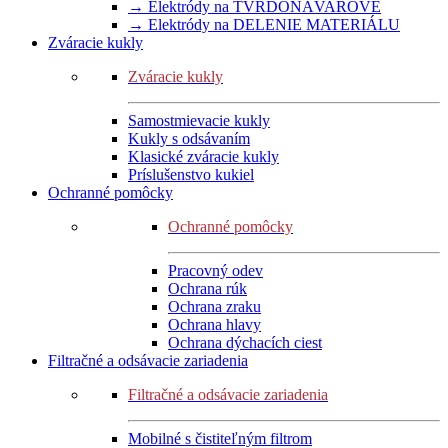
→ Elektródy na TVRDONÁVAROVÉ
→ Elektródy na DELENIE MATERIÁLU
Zváracie kukly
Zváracie kukly
Samostmievacie kukly
Kukly s odsávaním
Klasické zváracie kukly
Príslušenstvo kukiel
Ochranné pomôcky
Ochranné pomôcky
Pracovný odev
Ochrana rúk
Ochrana zraku
Ochrana hlavy
Ochrana dýchacích ciest
Filtračné a odsávacie zariadenia
Filtračné a odsávacie zariadenia
Mobilné s čistiteľným filtrom