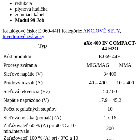
redukcia
plynová hadička
zemniaci kábel
Modul 99 Job
Katalógové číslo:
E.069-44H
Kategórie:
AKCIOVÉ SETY
,
Invertorové zváračky
aXe 400 IN COMPACT-
Typ
44 H2O
Kód produktu
E.069-44H
Procesy zvárania
MIG/MAG
MMA
Sieťové napátie (V)
3×400
Prúdový rozsah (A)
40 – 400
10 – 400
Sieťová rekvencia (Hz)
50 / 60
Napätie naprázdno (V)
17,9 – 45,2
Počet regulačných stupňov
10
Sieťová poistka (pomalá) (A)
1 x 16
Zaťažovateľ 60 % (A) pri 40°C a 10
200
min.intervale
Zaťažovateľ 100 % (A) pri 40°C a 10