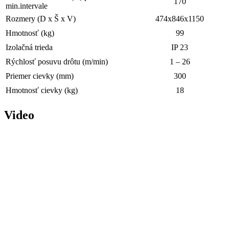
170
min.intervale
Rozmery (D x Š x V)
474x846x1150
Hmotnosť (kg)
99
Izolačná trieda
IP 23
Rýchlosť posuvu drôtu (m/min)
1 – 26
Priemer cievky (mm)
300
Hmotnosť cievky (kg)
18
Video