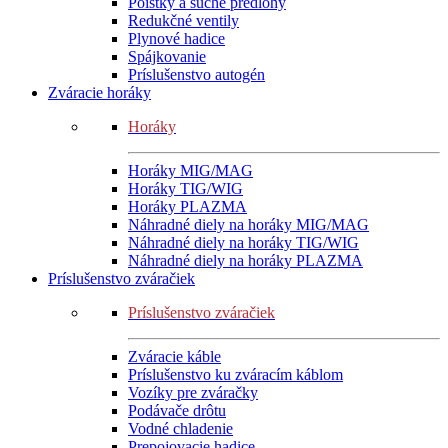
Poistky a suché predlohy
Redukčné ventily
Plynové hadice
Spájkovanie
Príslušenstvo autogén
Zváracie horáky
Horáky
Horáky MIG/MAG
Horáky TIG/WIG
Horáky PLAZMA
Náhradné diely na horáky MIG/MAG
Náhradné diely na horáky TIG/WIG
Náhradné diely na horáky PLAZMA
Príslušenstvo zváračiek
Príslušenstvo zváračiek
Zváracie káble
Príslušenstvo ku zváracím káblom
Vozíky pre zváračky
Podávače drôtu
Vodné chladenie
Prepojovacie hadice