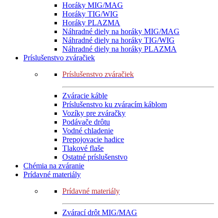
Horáky MIG/MAG
Horáky TIG/WIG
Horáky PLAZMA
Náhradné diely na horáky MIG/MAG
Náhradné diely na horáky TIG/WIG
Náhradné diely na horáky PLAZMA
Príslušenstvo zváračiek
Príslušenstvo zváračiek
Zváracie káble
Príslušenstvo ku zváracím káblom
Vozíky pre zváračky
Podávače drôtu
Vodné chladenie
Prepojovacie hadice
Tlakové flaše
Ostatné príslušenstvo
Chémia na zváranie
Prídavné materiály
Prídavné materiály
Zvárací drôt MIG/MAG