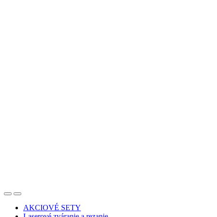
AKCIOVÉ SETY
Laserové zváranie a rezanie