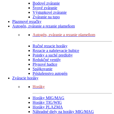
Bodové zváranie
Švové zváranie
Výstupkové zváranie
Zváranie na tupo
Plazmové rezačky
Autogén, zváranie a rezanie plameňom
Autogén, zváranie a rezanie plameňom
Ručné rezacie horáky
Rezacie a nahrievacie hubice
Poistky a suché predlohy
Redukčné ventily
Plynové hadice
Spájkovanie
Príslušenstvo autogén
Zváracie horáky
Horáky
Horáky MIG/MAG
Horáky TIG/WIG
Horáky PLAZMA
Náhradné diely na horáky MIG/MAG