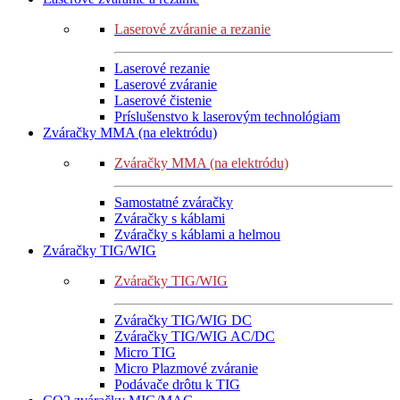
Laserové zváranie a rezanie
Laserové rezanie
Laserové zváranie
Laserové čistenie
Príslušenstvo k laserovým technológiam
Zváračky MMA (na elektródu)
Zváračky MMA (na elektródu)
Samostatné zváračky
Zváračky s káblami
Zváračky s káblami a helmou
Zváračky TIG/WIG
Zváračky TIG/WIG
Zváračky TIG/WIG DC
Zváračky TIG/WIG AC/DC
Micro TIG
Micro Plazmové zváranie
Podávače drôtu k TIG