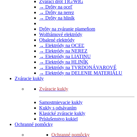
Zvárací drôt TIG/WIG
→ Drôty na oceľ
→ Drôty na nerez
→ Drôty na hliník
Drôty na zváranie plameňom
Wolfrámové elektródy
Obalené elektródy
→ Elektródy na OCEĽ
→ Elektródy na NEREZ
→ Elektródy na LIATINU
→ Elektródy na HLINÍK
→ Elektródy na TVRDONÁVAROVÉ
→ Elektródy na DELENIE MATERIÁLU
Zváracie kukly
Zváracie kukly
Samostmievacie kukly
Kukly s odsávaním
Klasické zváracie kukly
Príslušenstvo kukiel
Ochranné pomôcky
Ochranné pomôcky