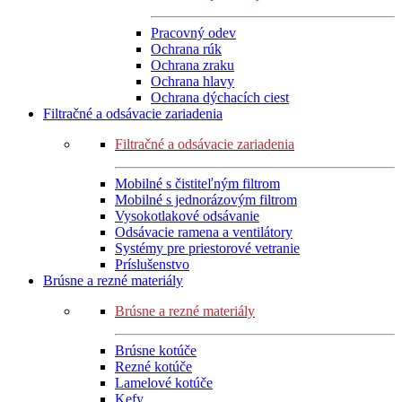
Pracovný odev
Ochrana rúk
Ochrana zraku
Ochrana hlavy
Ochrana dýchacích ciest
Filtračné a odsávacie zariadenia
Filtračné a odsávacie zariadenia
Mobilné s čistiteľným filtrom
Mobilné s jednorázovým filtrom
Vysokotlakové odsávanie
Odsávacie ramena a ventilátory
Systémy pre priestorové vetranie
Príslušenstvo
Brúsne a rezné materiály
Brúsne a rezné materiály
Brúsne kotúče
Rezné kotúče
Lamelové kotúče
Kefy