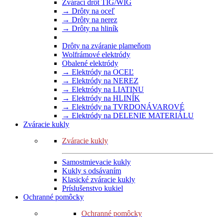
Zvárací drôt TIG/WIG
→ Drôty na oceľ
→ Drôty na nerez
→ Drôty na hliník
Drôty na zváranie plameňom
Wolfrámové elektródy
Obalené elektródy
→ Elektródy na OCEĽ
→ Elektródy na NEREZ
→ Elektródy na LIATINU
→ Elektródy na HLINÍK
→ Elektródy na TVRDONÁVAROVÉ
→ Elektródy na DELENIE MATERIÁLU
Zváracie kukly
Zváracie kukly
Samostmievacie kukly
Kukly s odsávaním
Klasické zváracie kukly
Príslušenstvo kukiel
Ochranné pomôcky
Ochranné pomôcky