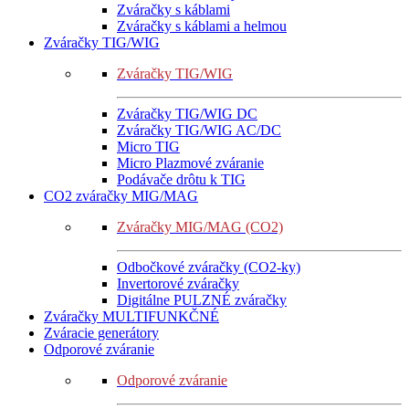
Zváračky s káblami
Zváračky s káblami a helmou
Zváračky TIG/WIG
Zváračky TIG/WIG
Zváračky TIG/WIG DC
Zváračky TIG/WIG AC/DC
Micro TIG
Micro Plazmové zváranie
Podávače drôtu k TIG
CO2 zváračky MIG/MAG
Zváračky MIG/MAG (CO2)
Odbočkové zváračky (CO2-ky)
Invertorové zváračky
Digitálne PULZNÉ zváračky
Zváračky MULTIFUNKČNÉ
Zváracie generátory
Odporové zváranie
Odporové zváranie