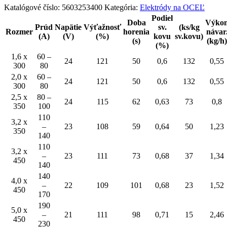
Katalógové číslo:
5603253400
Kategória:
Elektródy na OCEĽ
Podiel
Doba
Výko
Prúd
Napätie
Výťažnosť
sv.
(ks/kg
Rozmer
horenia
návar
(A)
(V)
(%)
kovu
sv.kovu)
(s)
(kg/h)
(%)
1,6 x
60 –
24
121
50
0,6
132
0,55
300
80
2,0 x
60 –
24
121
50
0,6
132
0,55
300
80
2,5 x
80 –
24
115
62
0,63
73
0,8
350
100
110
3,2 x
–
23
108
59
0,64
50
1,23
350
140
110
3,2 x
–
23
111
73
0,68
37
1,34
450
140
140
4,0 x
–
22
109
101
0,68
23
1,52
450
170
190
5,0 x
–
21
111
98
0,71
15
2,46
450
230