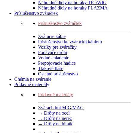
Náhradné diely na horáky TIG/WIG
Náhradné diely na horáky PLAZMA
Príslušenstvo zváračiek
Príslušenstvo zváračiek
Zváracie káble
Príslušenstvo ku zváracím káblom
Vozíky pre zváračky
Podávače drôtu
Vodné chladenie
Prepojovacie hadice
Tlakové flaše
Ostatné príslušenstvo
Chémia na zváranie
Prídavné materiály
Prídavné materiály
Zvárací drôt MIG/MAG
→ Drôty na oceľ
→ Drôty na nerez
→ Drôty na hliník