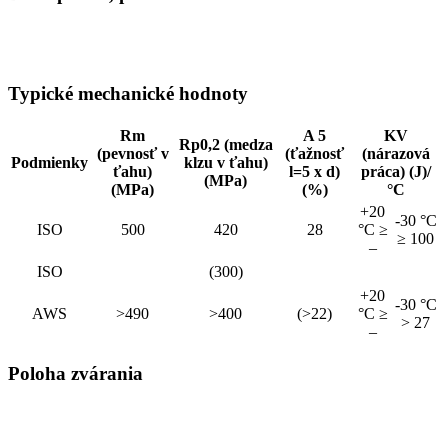
Typické mechanické hodnoty
Rm
A 5
KV
Rp0,2 (medza
(pevnosť v
(ťažnosť
(nárazová
Podmienky
klzu v ťahu)
ťahu)
l=5 x d)
práca) (J)/
(MPa)
(MPa)
(%)
°C
+20
-30 °C
ISO
500
420
28
°C ≥
≥ 100
–
ISO
(300)
+20
-30 °C
AWS
>490
>400
(>22)
°C ≥
> 27
–
Poloha zvárania