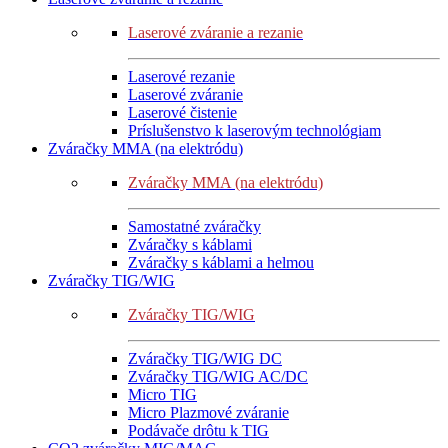
Laserové zváranie a rezanie
Laserové rezanie
Laserové zváranie
Laserové čistenie
Príslušenstvo k laserovým technológiam
Zváračky MMA (na elektródu)
Zváračky MMA (na elektródu)
Samostatné zváračky
Zváračky s káblami
Zváračky s káblami a helmou
Zváračky TIG/WIG
Zváračky TIG/WIG
Zváračky TIG/WIG DC
Zváračky TIG/WIG AC/DC
Micro TIG
Micro Plazmové zváranie
Podávače drôtu k TIG