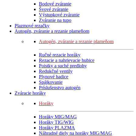
Bodové zváranie
Švové zváranie
Výstupkové zváranie
Zváranie na tupo
Plazmové rezačky
Autogén, zváranie a rezanie plameňom
Autogén, zváranie a rezanie plameňom
Ručné rezacie horáky
Rezacie a nahrievacie hubice
Poistky a suché predlohy
Redukčné ventily
Plynové hadice
Spájkovanie
Príslušenstvo autogén
Zváracie horáky
Horáky
Horáky MIG/MAG
Horáky TIG/WIG
Horáky PLAZMA
Náhradné diely na horáky MIG/MAG