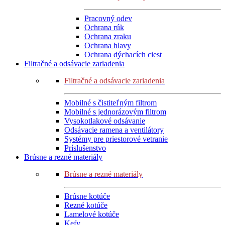
Pracovný odev
Ochrana rúk
Ochrana zraku
Ochrana hlavy
Ochrana dýchacích ciest
Filtračné a odsávacie zariadenia
Filtračné a odsávacie zariadenia
Mobilné s čistiteľným filtrom
Mobilné s jednorázovým filtrom
Vysokotlakové odsávanie
Odsávacie ramena a ventilátory
Systémy pre priestorové vetranie
Príslušenstvo
Brúsne a rezné materiály
Brúsne a rezné materiály
Brúsne kotúče
Rezné kotúče
Lamelové kotúče
Kefy