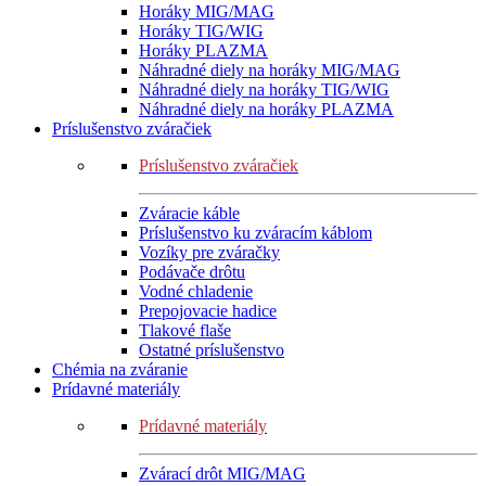
Horáky MIG/MAG
Horáky TIG/WIG
Horáky PLAZMA
Náhradné diely na horáky MIG/MAG
Náhradné diely na horáky TIG/WIG
Náhradné diely na horáky PLAZMA
Príslušenstvo zváračiek
Príslušenstvo zváračiek
Zváracie káble
Príslušenstvo ku zváracím káblom
Vozíky pre zváračky
Podávače drôtu
Vodné chladenie
Prepojovacie hadice
Tlakové flaše
Ostatné príslušenstvo
Chémia na zváranie
Prídavné materiály
Prídavné materiály
Zvárací drôt MIG/MAG