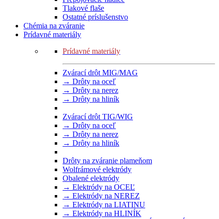
Tlakové flaše
Ostatné príslušenstvo
Chémia na zváranie
Prídavné materiály
Prídavné materiály
Zvárací drôt MIG/MAG
→ Drôty na oceľ
→ Drôty na nerez
→ Drôty na hliník
Zvárací drôt TIG/WIG
→ Drôty na oceľ
→ Drôty na nerez
→ Drôty na hliník
Drôty na zváranie plameňom
Wolfrámové elektródy
Obalené elektródy
→ Elektródy na OCEĽ
→ Elektródy na NEREZ
→ Elektródy na LIATINU
→ Elektródy na HLINÍK