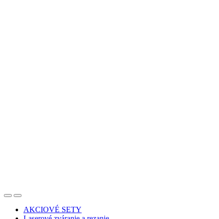
AKCIOVÉ SETY
Laserové zváranie a rezanie