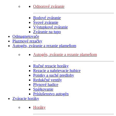
Odporové zváranie
Bodové zváranie
Švové zváranie
Výstupkové zváranie
Zváranie na tupo
Odmagnetovače
Plazmové rezačky
Autogén, zváranie a rezanie plameňom
Autogén, zváranie a rezanie plameňom
Ručné rezacie horáky
Rezacie a nahrievacie hubice
Poistky a suché predlohy
Redukčné ventily
Plynové hadice
Spájkovanie
Príslušenstvo autogén
Zváracie horáky
Horáky