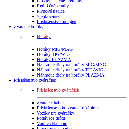
Poistky a suché predlohy
Redukčné ventily
Plynové hadice
Spájkovanie
Príslušenstvo autogén
Zváracie horáky
Horáky
Horáky MIG/MAG
Horáky TIG/WIG
Horáky PLAZMA
Náhradné diely na horáky MIG/MAG
Náhradné diely na horáky TIG/WIG
Náhradné diely na horáky PLAZMA
Príslušenstvo zváračiek
Príslušenstvo zváračiek
Zváracie káble
Príslušenstvo ku zváracím káblom
Vozíky pre zváračky
Podávače drôtu
Vodné chladenie
Prepojovacie hadice