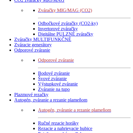
CO2 zváračky MIG/MAG
Zváračky MIG/MAG (CO2)
Odbočkové zváračky (CO2-ky)
Invertorové zváračky
Digitálne PULZNÉ zváračky
Zváračky MULTIFUNKČNÉ
Zváracie generátory
Odporové zváranie
Odporové zváranie
Bodové zváranie
Švové zváranie
Výstupkové zváranie
Zváranie na tupo
Plazmové rezačky
Autogén, zváranie a rezanie plameňom
Autogén, zváranie a rezanie plameňom
Ručné rezacie horáky
Rezacie a nahrievacie hubice