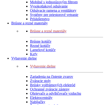
Mobilné s jednorázovým filtrom
Vysokotlakové odsávanie
Odsávacie ramena a ventilátory
Systémy pre priestorové vetranie
Príslušenstvo
Brúsne a rezné materiály
Brúsne a rezné materiály
Brúsne kotúče
Rezné kotúče
Lamelové kotúče
Kefy
Vybavenie dielne
Vybavenie dielne
Zariadenia na čistenie zvarov
Zváracie stoly
Brúsky volfrámových elektród
Ochranné zváracie zásteny
Ohrievače a odvlhčovače vzduchu
Elektrocentrály
Nabíjačky