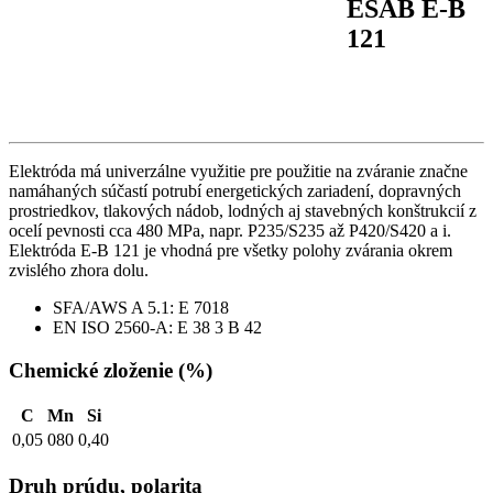
ESAB E-B
121
Elektróda má univerzálne využitie pre použitie na zváranie značne
namáhaných súčastí potrubí energetických zariadení, dopravných
prostriedkov, tlakových nádob, lodných aj stavebných konštrukcií z
ocelí pevnosti cca 480 MPa, napr. P235/S235 až P420/S420 a i.
Elektróda E-B 121 je vhodná pre všetky polohy zvárania okrem
zvislého zhora dolu.
SFA/AWS A 5.1: E 7018
EN ISO 2560-A: E 38 3 B 42
Chemické zloženie (%)
C
Mn
Si
0,05
080
0,40
Druh prúdu, polarita