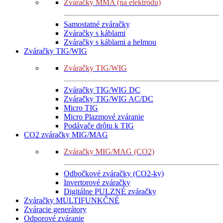
Zváračky MMA (na elektródu)
Samostatné zváračky
Zváračky s káblami
Zváračky s káblami a helmou
Zváračky TIG/WIG
Zváračky TIG/WIG
Zváračky TIG/WIG DC
Zváračky TIG/WIG AC/DC
Micro TIG
Micro Plazmové zváranie
Podávače drôtu k TIG
CO2 zváračky MIG/MAG
Zváračky MIG/MAG (CO2)
Odbočkové zváračky (CO2-ky)
Invertorové zváračky
Digitálne PULZNÉ zváračky
Zváračky MULTIFUNKČNÉ
Zváracie generátory
Odporové zváranie