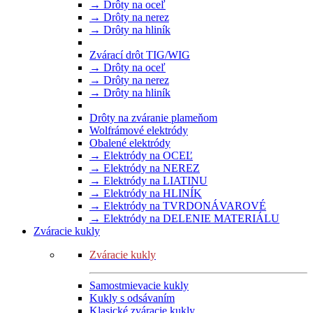
→ Drôty na oceľ
→ Drôty na nerez
→ Drôty na hliník
Zvárací drôt TIG/WIG
→ Drôty na oceľ
→ Drôty na nerez
→ Drôty na hliník
Drôty na zváranie plameňom
Wolfrámové elektródy
Obalené elektródy
→ Elektródy na OCEĽ
→ Elektródy na NEREZ
→ Elektródy na LIATINU
→ Elektródy na HLINÍK
→ Elektródy na TVRDONÁVAROVÉ
→ Elektródy na DELENIE MATERIÁLU
Zváracie kukly
Zváracie kukly
Samostmievacie kukly
Kukly s odsávaním
Klasické zváracie kukly