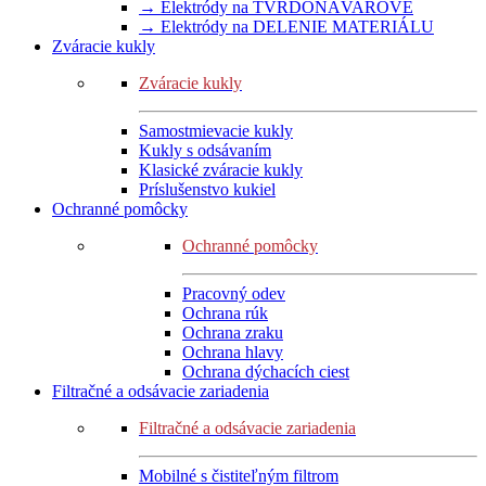
→ Elektródy na TVRDONÁVAROVÉ
→ Elektródy na DELENIE MATERIÁLU
Zváracie kukly
Zváracie kukly
Samostmievacie kukly
Kukly s odsávaním
Klasické zváracie kukly
Príslušenstvo kukiel
Ochranné pomôcky
Ochranné pomôcky
Pracovný odev
Ochrana rúk
Ochrana zraku
Ochrana hlavy
Ochrana dýchacích ciest
Filtračné a odsávacie zariadenia
Filtračné a odsávacie zariadenia
Mobilné s čistiteľným filtrom