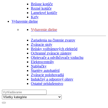
Brúsne kotúče
Rezné kotúče
Lamelové kotúče
Kefy
Vybavenie dielne
Vybavenie dielne
Zariadenia na čistenie zvarov
Zváracie stoly
Brúsky volfrámových elektród
Ochranné zváracie zásteny
Ohrievače a odvlhčovače vzduchu
Elektrocentrály
Nabíjačky
Štartéry autobatérií
Zváracie polohovadlá
Indukčný a odporový ohrev
Ostatné príslušenstvo
Search
for: